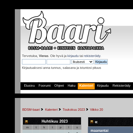
Tervetuloa,
Vieras
. Ole hyvä ja
kirjaudu
tai
rekisteröidy
.
Kirjautuaksesi anna tunnus, salasana ja istuntosi pituus
Etusivu
Foorumi
Ohjeet
Haku
Kalenteri
Kirjaudu
Rekisteröidy
BDSM-baari
Kalenteri
Toukokuu 2023
Viikko 20
Huhtikuu 2023
«
m
t
k
t
p
l
s
maanantai