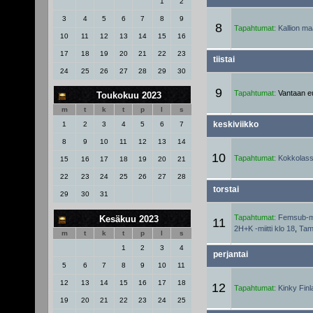
1
2
3
4
5
6
7
8
9
8
Tapahtumat:
Kallion ma
10
11
12
13
14
15
16
17
18
19
20
21
22
23
tiistai
24
25
26
27
28
29
30
9
Tapahtumat:
Vantaan eu
Toukokuu 2023
m
t
k
t
p
l
s
keskiviikko
1
2
3
4
5
6
7
8
9
10
11
12
13
14
10
Tapahtumat:
Kokkolassa
15
16
17
18
19
20
21
22
23
24
25
26
27
28
torstai
29
30
31
Tapahtumat:
Femsub-mii
Kesäkuu 2023
11
2H+K -miitti klo 18
,
Tamp
m
t
k
t
p
l
s
1
2
3
4
perjantai
5
6
7
8
9
10
11
12
13
14
15
16
17
18
12
Tapahtumat:
Kinky Fin
19
20
21
22
23
24
25