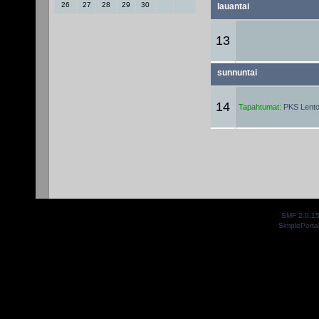
26
27
28
29
30
lauantai
13
sunnuntai
14
Tapahtumat:
PKS Lentop
SMF 2.0.1
SimplePorta