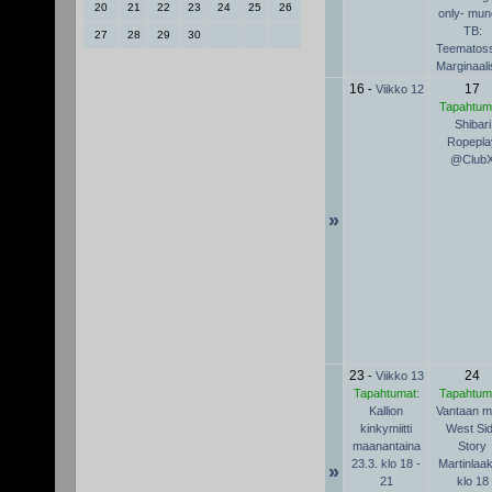
20
21
22
23
24
25
26
only- mun
TB:
27
28
29
30
Teematoss
Marginaal
16
17
-
Viikko 12
Tapahtum
Shibari
Ropepla
@Club
»
23
24
-
Viikko 13
Tapahtumat:
Tapahtum
Kallion
Vantaan mii
kinkymiitti
West Si
maanantaina
Story
23.3. klo 18 -
Martinlaa
»
21
klo 18