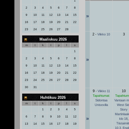
1
2
3
4
5
6
7
8
9
10
11
12
13
14
15
»
16
17
18
19
20
21
22
23
24
25
26
27
28
2
3
-
Viikko 10
Maaliskuu 2026
m
t
k
t
p
l
s
1
»
2
3
4
5
6
7
8
9
10
11
12
13
14
15
16
17
18
19
20
21
22
23
24
25
26
27
28
29
30
31
9
10
-
Viikko 11
Tapahtumat:
Tapahtum
Huhtikuu 2026
Sidontaa
Vantaan mii
m
t
k
t
p
l
s
Unisexilla
West Si
Story
1
2
3
4
5
Martinlaa
6
7
8
9
10
11
12
»
klo 18
,
Tiistaimiit
13
14
15
16
17
18
19
10.3. Engl