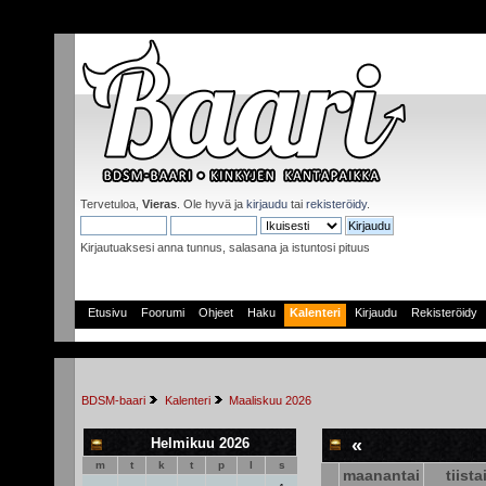
Tervetuloa,
Vieras
. Ole hyvä ja
kirjaudu
tai
rekisteröidy
.
Kirjautuaksesi anna tunnus, salasana ja istuntosi pituus
Etusivu
Foorumi
Ohjeet
Haku
Kalenteri
Kirjaudu
Rekisteröidy
BDSM-baari
Kalenteri
Maaliskuu 2026
Helmikuu 2026
«
m
t
k
t
p
l
s
maanantai
tiista