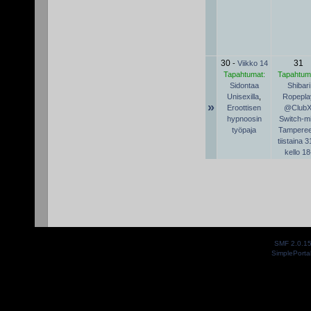
30
31
-
Viikko 14
Tapahtumat:
Tapahtum
Sidontaa
Shibari
Unisexilla
,
Ropepla
»
Eroottisen
@Club
hypnoosin
Switch-mii
työpaja
Tamperee
tiistaina 3
kello 18
SMF 2.0.1
SimplePorta