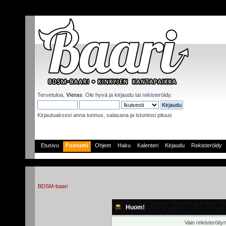
Tervetuloa,
Vieras
. Ole hyvä ja
kirjaudu
tai
rekisteröidy
.
Kirjautuaksesi anna tunnus, salasana ja istuntosi pituus
Etusivu
Foorumi
Ohjeet
Haku
Kalenteri
Kirjaudu
Rekisteröidy
BDSM-baari
Huom!
Vain rekisteröity