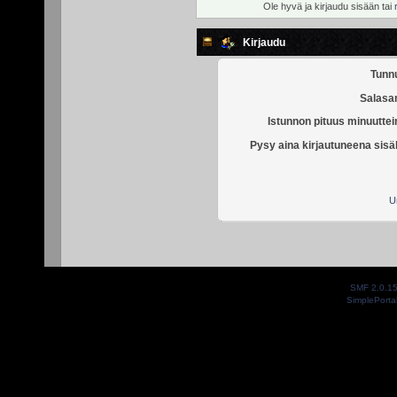
Ole hyvä ja kirjaudu sisään tai
Kirjaudu
Tunn
Salasa
Istunnon pituus minuuttei
Pysy aina kirjautuneena sisäl
U
SMF 2.0.1
SimplePorta