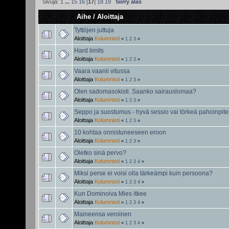
Sivuja:
1
...
15
16
[
17
]
18
19
Siirry alas
Aihe
/
Aloittaja
Tyttöjen juttuja
Aloittaja
Kolumnisti
«
1
2
3
»
Hard limits
Aloittaja
Kolumnisti
«
1
2
3
»
Vaara vaanii vitussa
Aloittaja
Kolumnisti
«
1
2
3
»
Olen sadomasokisti. Saanko sairauslomaa?
Aloittaja
Kolumnisti
«
1
2
3
»
Seppo ja suostumus - hyvä sessio vai törkeä pahoinpite
Aloittaja
Kolumnisti
«
1
2
3
»
10 kohtaa onnistuneeseen eroon
Aloittaja
Kolumnisti
«
1
2
3
»
Oletko sinä pervo?
Aloittaja
Kolumnisti
«
1
2
3
4
»
Miksi perse ei voisi olla tärkeämpi kuin persoona?
Aloittaja
Kolumnisti
«
1
2
3
4
»
Kun Dominoiva Mies itkee
Aloittaja
Kolumnisti
«
1
2
3
4
»
Maineensa veroinen
Aloittaja
Kolumnisti
«
1
2
3
4
»