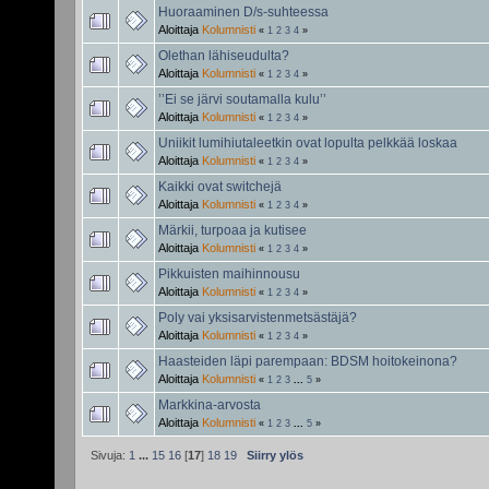
Huoraaminen D/s-suhteessa
Aloittaja
Kolumnisti
«
1
2
3
4
»
Olethan lähiseudulta?
Aloittaja
Kolumnisti
«
1
2
3
4
»
’’Ei se järvi soutamalla kulu’’
Aloittaja
Kolumnisti
«
1
2
3
4
»
Uniikit lumihiutaleetkin ovat lopulta pelkkää loskaa
Aloittaja
Kolumnisti
«
1
2
3
4
»
Kaikki ovat switchejä
Aloittaja
Kolumnisti
«
1
2
3
4
»
Märkii, turpoaa ja kutisee
Aloittaja
Kolumnisti
«
1
2
3
4
»
Pikkuisten maihinnousu
Aloittaja
Kolumnisti
«
1
2
3
4
»
Poly vai yksisarvistenmetsästäjä?
Aloittaja
Kolumnisti
«
1
2
3
4
»
Haasteiden läpi parempaan: BDSM hoitokeinona?
Aloittaja
Kolumnisti
«
1
2
3
...
5
»
Markkina-arvosta
Aloittaja
Kolumnisti
«
1
2
3
...
5
»
Sivuja:
1
...
15
16
[
17
]
18
19
Siirry ylös