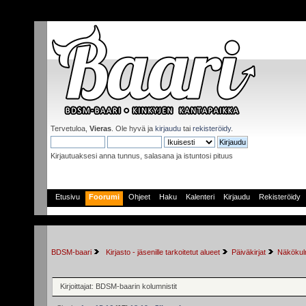
Tervetuloa,
Vieras
. Ole hyvä ja
kirjaudu
tai
rekisteröidy
.
Kirjautuaksesi anna tunnus, salasana ja istuntosi pituus
Etusivu
Foorumi
Ohjeet
Haku
Kalenteri
Kirjaudu
Rekisteröidy
BDSM-baari
 Kirjasto - jäsenille tarkoitetut alueet
Päiväkirjat
Näkökulm
Kirjoittajat: BDSM-baarin kolumnistit