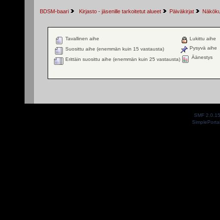
BDSM-baari
 Kirjasto - jäsenille tarkoitetut alueet
Päiväkirjat
Näkökul
Tavallinen aihe
Lukittu aihe
Pysyvä aihe
Suosittu aihe (enemmän kuin 15 vastausta)
Äänestys
Erittäin suosittu aihe (enemmän kuin 25 vastausta)
SMF 2.0.1
SimplePorta