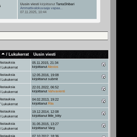
Uusin viesti
kirjoittanut
TantaShibari
ä
Ammattivalokuvaaja vapaa...
07.11.2025, 10:44
a
/
Lukukerrat
Uusin viesti
Vastauksia
05.11.2015, 21:34
kirjoittanut
Alexios
 Lukukerrat
Vastauksia
12.05.2016, 19:08
kirjoittanut
submit
 Lukukerrat
Vastauksia
22.01.2022, 06:52
kirjoittanut
Vahvavienti
 Lukukerrat
Vastauksia
04.02.2013, 19:22
kirjoittanut
Riia
 Lukukerrat
Vastauksia
19.12.2014, 12:08
kirjoittanut
little_kitty
 Lukukerrat
Vastauksia
31.05.2015, 13:27
kirjoittanut
Varg
 Lukukerrat
Vastauksia
07.10.2012, 18:36