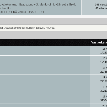
valokuvaus, hitsaus, puutyöt. Mentorointi, välineet, sähkö,
398 viesti
lenhuolto.
42 aihetta
UILLE, SEKÄ VAIKUTUSALUEESI.
vaajat. Jaa kokemuksesi muillekin tai kysy neuvoa.
Vastauksi
18 
14233
18 
17148
18 
22388
19 
27127
19 
30213
19 
31364
20 