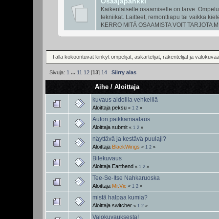
Osaajapankki
Kaikenlaiselle osaamiselle on tarve. Ompelu, 
tekniikat. Laitteet, remonttiapu tai vaikka kie
KERRO MITÄ OSAAMISTA VOIT TARJOTA M
Tällä kokoontuvat kinkyt ompelijat, askartelijat, rakentelijat ja valoku
Sivuja:
1
...
11
12
[
13
]
14
Siirry alas
Aihe
/
Aloittaja
kuvaus aidoilla vehkeillä
Aloittaja
peksu
«
1
2
»
Auton paikkamaalaus
Aloittaja
submit
«
1
2
»
näyttävä ja kestävä puulaji?
Aloittaja
BlackWings
«
1
2
»
Bilekuvaus
Aloittaja
Earthend
«
1
2
»
Tee-Se-Itse Nahkaruoska
Aloittaja
Mr.Vic
«
1
2
»
mistä halpaa kumia?
Aloittaja
switcher
«
1
2
»
Valokuvauksesta!