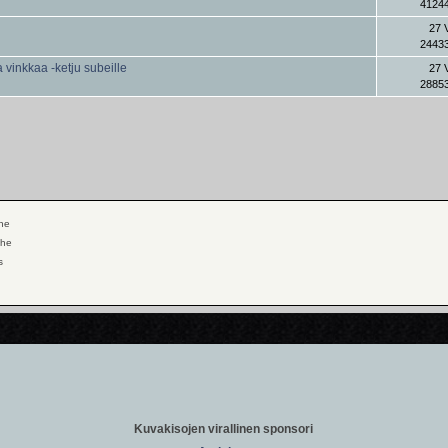
41244
27 
24433
ja vinkkaa -ketju subeille
27 
28853
ihe
ihe
s
Kuvakisojen virallinen sponsori