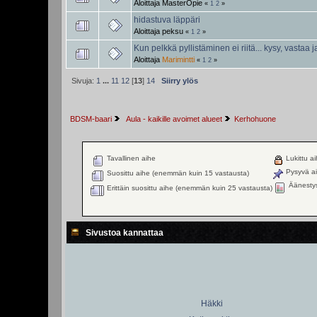
Aloittaja
MasterOpie
«
1
2
»
hidastuva läppäri
Aloittaja
peksu
«
1
2
»
Kun pelkkä pyllistäminen ei riitä... kysy, vastaa 
Aloittaja
Marimintti
«
1
2
»
Sivuja:
1
...
11
12
[
13
]
14
Siirry ylös
BDSM-baari
 Aula - kaikille avoimet alueet
Kerhohuone
Tavallinen aihe
Lukittu a
Pysyvä a
Suosittu aihe (enemmän kuin 15 vastausta)
Äänesty
Erittäin suosittu aihe (enemmän kuin 25 vastausta)
Sivustoa kannattaa
Häkki