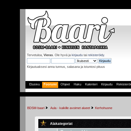
Tervetuloa,
Vieras
. Ole hyvä ja
kirjaudu
tai
rekisteröidy
.
Kirjautuaksesi anna tunnus, salasana ja istuntosi pituus
Etusivu
Foorumi
Ohjeet
Haku
Kalenteri
Kirjaudu
Rekisterö
BDSM-baari
 Aula - kaikille avoimet alueet
Kerhohuone
Alakategoriat