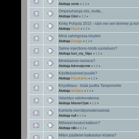
Aloittaja
onnis
«
1
2
»
Ompeluhaluja olis, mutta...
Aloittaja
Glori
«
1
2
»
Kinky Pohjola 2015 - näin me sen teimme ja k
Aloittaja
Hra K
«
1
2
»
Minä vahingossa köyden
Aloittaja
Draugo
«
1
2
»
Saline injections-mistä suolaliuos?
Aloittaja
hurt_my_Nipz
«
1
2
»
Minkälainen kamera?
Aloittaja
Adrenalynnie
«
1
2
»
Käsittelyaineet puulle?
Aloittaja
Pesukarhu
«
1
2
»
Köysitilaus - lisää juuttia Tampereelle
Aloittaja
nicolaus
«
1
2
»
Valaistus valokuvatessa
Aloittaja
MasterOpie
«
1
2
»
Kahleita kierrätysmateriaalista
Aloittaja
null
«
1
2
»
Millaiset koukut kattoon?
Aloittaja
niilo
«
1
2
»
Miten päättelet katkaistun köytesi?