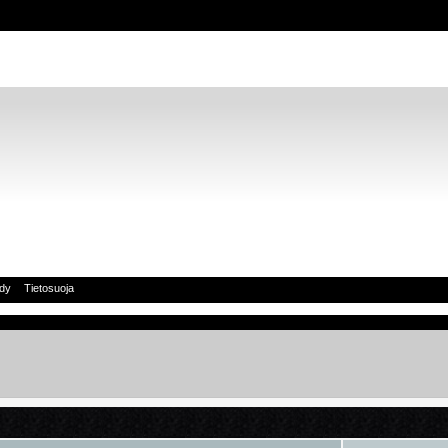
idy
Tietosuoja