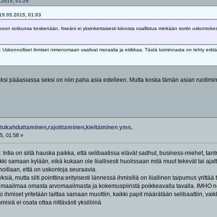
5.2015, 01:29
 19.05.2015, 01:03
koon sotkunsa keskenään. Itseäni ei yksinkertaisesti kiinosta osallistua minkään sortin uskontok
Uskonnolliset ihmiset nimenomaan vaalivat moraalia ja etiikkaa. Tästä toiminnasta on tehty eritt
uoksi pääasiassa seksi on niin paha asia edelleen. Mutta koska tämän asian ruotimine
tukahduttaminen,rajoittaminen,kieltäminen yms.
5, 01:58 »
n: Intia on siitä hauska paikka, että selibaatissa elävät sadhut, business-miehet, tant
kki samaan kylään, eikä kukaan ole liiallisesti huolissaan mitä muut tekevät tai aja
ahoillaan, että on uskontoja seuraavia.
ksiä, mutta silti pointtina:erityisesti lännessä ihmisillä on liiallinen taipumus yritt
la maailmaa omasta arvomaailmasta ja kokemuspiiristä poikkeavalla tavalla. IMHO noi 
i ihmiset yritetään laittaa samaan muottiin, kaikki papit määrätään selibaattiin, vaik
isiä ei osata ottaa riittävästi yksilöinä