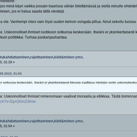
hdistölle."
ä jos minä käyn vaikka jossain baarissa vähän bilettämässä ja siellä minulle ehdot
misen, jos ei halua saada tältä viestejä.
ua ole. Vanhempi mies vain löysi uuden keinon vongata pillua. Ainut sekoilu tuossa 
 Uskonnolliset ihmiset ruotikoon sotkunsa keskenään. Itseäni ei yksinkertaisesti k
uin politiikka: Turhaa paskanjauhantaa.
tukahduttaminen,rajoittaminen,kieltäminen yms.
5, 01:29 »
.05.2015, 01:03
n sotkunsa keskenään. Itseäni ei yksinkertaisesti kiinosta osallistua minkään sortin uskontokesk
: Uskonnolliset ihmiset nimenomaan vaalivat moraalia ja etiikkaa. Tästä toiminnast
watch?v=EprQGmZ3Imw
tukahduttaminen,rajoittaminen,kieltäminen yms.
5, 01:54 »