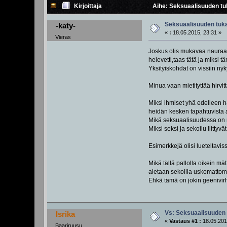
Kirjoittaja
Aihe: Seksuaalisuuden tuk
Seksuaalisuuden tuka
-katy-
«
:
18.05.2015, 23:31 »
Vieras
Joskus olis mukavaa nauraa ja
helevetti,taas tätä ja miksi t
Yksityiskohdat on vissiin nyk
Minua vaan mietityttää hirvit
Miksi ihmiset yhä edelleen ha
heidän kesken tapahtuvista a
Mikä seksuaalisuudessa on nii
Miksi seksi ja sekoilu liittyv
Esimerkkejä olisi lueteltavis
Mikä tällä pallolla oikein mä
aletaan sekoilla uskomattom
Ehkä tämä on jokin geenivi
Vs: Seksuaalisuuden 
Isrika
«
Vastaus #1 :
18.05.201
Baariruusu