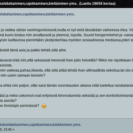
ahduttaminen,rajoittaminen,kieltäminen yms. (Luettu 19658 kertaa)
hduttaminen,rajoittaminen,kieltäminen yms.
 vaikka vähän vanhingoniloisesti,mutta ei nyt vielä tässäkään vaiheessa irtoa. Vähän
ämä kuvio toistuu niin arvattavasti ja yleensä, lopulta. Suuret hengenmiehet ja -naiset
yisin luettavissa pienintäkin yksityiskohtaa myöden sosiaalisessa mediassa,joten sii
tävästi tämä asia ja pakko tehdä siitä aihe.
luavat elää niin,että seksiasiat menevät ihan päin helvettiä? Miksi me rajoitetaan t
sioista.
n vaikeaa,pahaa,likaista, että siitä pitää tehdä ihan ultimaattista sekoilua,tai siis 
ät niin usein samaan keissiin?
sa ehkä niin paljon, ettei saisi tämän vuorokauden aikana niitä lueteltua ranskalaisin
ttää ja miksi uskonnot ovat erityisesti kiinnostuneita seksistä ja sen kontrolloimises
ia asioita?
rhe ihmislajin perimässä?
tukahduttaminen,rajoittaminen,kieltäminen yms.
5, 23:45 »