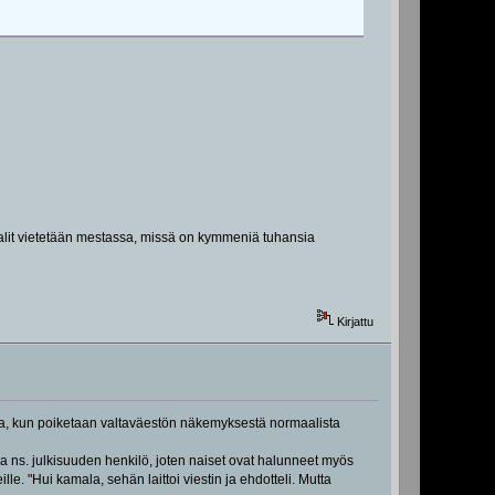
alit vietetään mestassa, missä on kymmeniä tuhansia
Kirjattu
ista, kun poiketaan valtaväestön näkemyksestä normaalista
ena ns. julkisuuden henkilö, joten naiset ovat halunneet myös
e. "Hui kamala, sehän laittoi viestin ja ehdotteli. Mutta