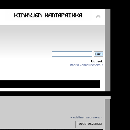
Uutiset:
Baarin kannatusmaksut
« edellinen
seuraava »
TULOSTUSVERSIO