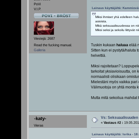
PoVi
Lainaus käyttäjältä: Kammiovär
V.I.P.
Miksi ihmiset yhä edelleen halu
asioista.
Mikä seksuaalisuudessa on niin 
Miksi seksi ja sekoilu liittyvät
Viestejä: 2687
Tuskin kukaan
haluaa
elää n
Read the fucking manual.
Galleria
Sitten kun ei pystytä/haluta 
helvettiä.
Miksi rajoitetaan? Loppupel
tarkoitat yksiavioisuutta, on
normaalisti olisikaan omistu
Mielestäni myös vaikka pari o
Välimuotoja on yhtä monta ku
Mutta mitä sekoilua mahdat t
Vs: Seksuaalisuuden 
-katy-
«
Vastaus #2 :
19.05.201
Vieras
Lainaus käyttäjältä: Isrika - 18