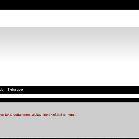
idy
Tietosuoja
en tukahduttaminen,rajoittaminen,kieltäminen yms.