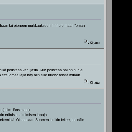
harhaan tai pieneen nurkkaukseen hihhuloimaan "oman
Kirjattu
ikä poikkeaa vaniljasta. Kun poikkeaa paljon niin ei
n ettei omaa lajia näy niin sille huono tehdä mitään.
Kirjattu
ta (esim. länsimaat)
in erilaisia toimimisen tapoja.
 tekemisiä. Oikeastaan Suomen lakikin tekee just näin.