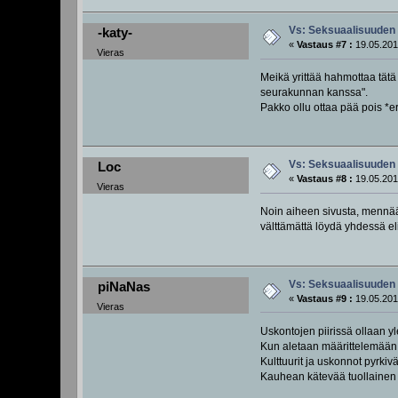
Vs: Seksuaalisuuden 
-katy-
«
Vastaus #7 :
19.05.201
Vieras
Meikä yrittää hahmottaa tä
seurakunnan kanssa".
Pakko ollu ottaa pää pois *e
Vs: Seksuaalisuuden 
Loc
«
Vastaus #8 :
19.05.201
Vieras
Noin aiheen sivusta, mennään
välttämättä löydä yhdessä eli
Vs: Seksuaalisuuden 
piNaNas
«
Vastaus #9 :
19.05.201
Vieras
Uskontojen piirissä ollaan yl
Kun aletaan määrittelemään oi
Kulttuurit ja uskonnot pyrki
Kauhean kätevää tuollainen