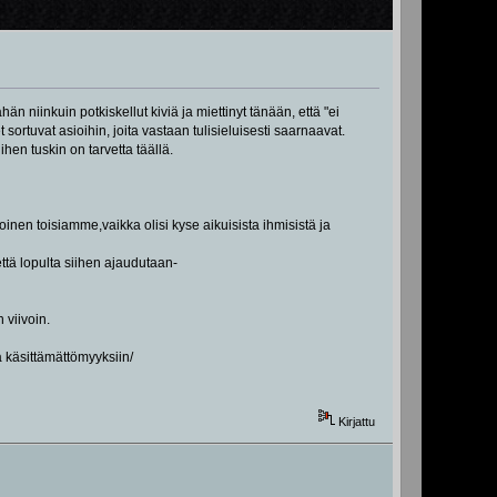
 niinkuin potkiskellut kiviä ja miettinyt tänään, että "ei
 sortuvat asioihin, joita vastaan tulisieluisesti saarnaavat.
hen tuskin on tarvetta täällä.
oinen toisiamme,vaikka olisi kyse aikuisista ihmisistä ja
että lopulta siihen ajaudutaan-
 viivoin.
ta käsittämättömyyksiin/
Kirjattu