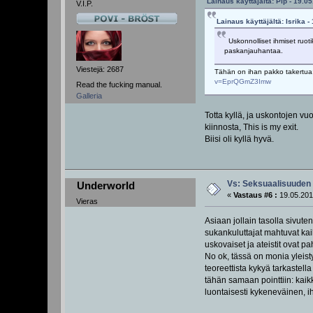
Lainaus käyttäjältä: Pip - 19.0
V.I.P.
Lainaus käyttäjältä: Isrika -
Uskonnolliset ihmiset ruoti
paskanjauhantaa.
Viestejä: 2687
Tähän on ihan pakko takertua: 
v=EprQGmZ3Imw
Read the fucking manual.
Galleria
Totta kyllä, ja uskontojen v
kiinnosta, This is my exit.
Biisi oli kyllä hyvä.
Vs: Seksuaalisuuden 
Underworld
«
Vastaus #6 :
19.05.201
Vieras
Asiaan jollain tasolla sivute
sukankuluttajat mahtuvat kai
uskovaiset ja ateistit ovat p
No ok, tässä on monia yleisty
teoreettista kykyä tarkastel
tähän samaan pointtiin: kaikk
luontaisesti kykeneväinen, ihm