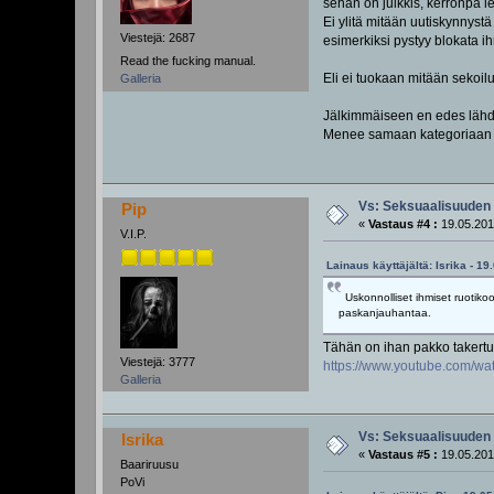
sehän on julkkis, kerronpa le
Ei ylitä mitään uutiskynnyst
Viestejä: 2687
esimerkiksi pystyy blokata ih
Read the fucking manual.
Eli ei tuokaan mitään sekoil
Galleria
Jälkimmäiseen en edes lähde.
Menee samaan kategoriaan k
Vs: Seksuaalisuuden 
Pip
«
Vastaus #4 :
19.05.201
V.I.P.
Lainaus käyttäjältä: Isrika - 19
Uskonnolliset ihmiset ruotikoo
paskanjauhantaa.
Tähän on ihan pakko takertua
Viestejä: 3777
https://www.youtube.com/
Galleria
Vs: Seksuaalisuuden 
Isrika
«
Vastaus #5 :
19.05.201
Baariruusu
PoVi