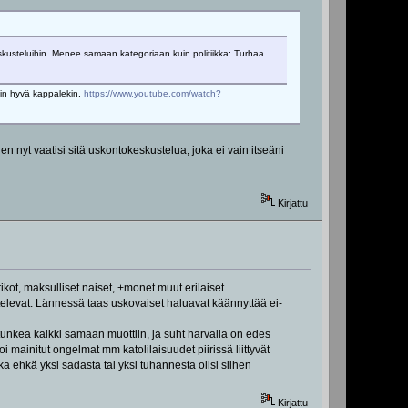
eskusteluihin. Menee samaan kategoriaan kuin politiikka: Turhaa
äin hyvä kappalekin.
https://www.youtube.com/watch?
n nyt vaatisi sitä uskontokeskustelua, joka ei vain itseäni
Kirjattu
rikot, maksulliset naiset, +monet muut erilaiset
ttelevat. Lännessä taas uskovaiset haluavat käännyttää ei-
ää tunkea kaikki samaan muottiin, ja suht harvalla on edes
mainitut ongelmat mm katolilaisuudet piirissä liittyvät
ka ehkä yksi sadasta tai yksi tuhannesta olisi siihen
Kirjattu