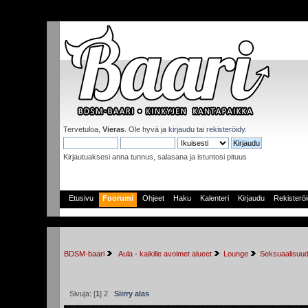
Tervetuloa,
Vieras
. Ole hyvä ja
kirjaudu
tai
rekisteröidy
.
Kirjautuaksesi anna tunnus, salasana ja istuntosi pituus
Etusivu
Foorumi
Ohjeet
Haku
Kalenteri
Kirjaudu
Rekisterö
BDSM-baari
 Aula - kaikille avoimet alueet
Lounge
Seksuaalisuud
Sivuja: [
1
]
2
Siirry alas