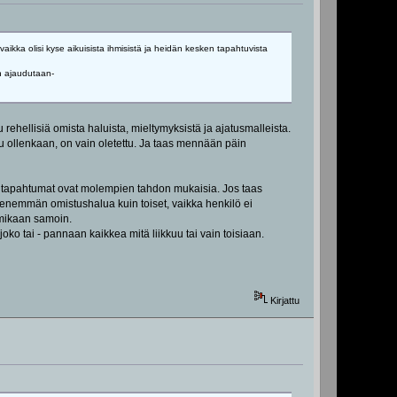
aikka olisi kyse aikuisista ihmisistä ja heidän kesken tapahtuvista
en ajaudutaan-
u rehellisiä omista haluista, mieltymyksistä ja ajatusmalleista.
uttu ollenkaan, on vain oletettu. Ja taas mennään päin
os tapahtumat ovat molempien tahdon mukaisia. Jos taas
vät enemmän omistushalua kuin toiset, vaikka henkilö ei
oimikaan samoin.
oko tai - pannaan kaikkea mitä liikkuu tai vain toisiaan.
Kirjattu