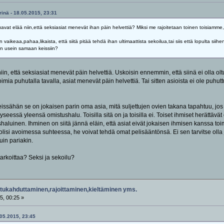
inä - 18.05.2015, 23:31
avat elää niin,että seksiasiat menevät ihan päin helvettiä? Miksi me rajoitetaan toinen toisiamme,v
vaikeaa,pahaa,likaista, että siitä pitää tehdä ihan ultimaattista sekoilua,tai siis että lopulta siih
 niin usein samaan keissiin?
iin, että seksiasiat menevät päin helvettiä. Uskoisin ennemmin, että siinä ei olla olt
toimia puhutalla tavalla, asiat menevät päin helvettiä. Tai sitten asioista ei ole puh
eissähän se on jokaisen parin oma asia, mitä suljettujen ovien takana tapahtuu, j
 kyseessä yleensä omistushalu. Toisilla sitä on ja toisilla ei. Toiset ihmiset herättä
shaluinen. Ihminen on siitä jännä eläin, että asiat eivät jokaisen ihmisen kanssa t
lisi avoimessa suhteessa, he voivat tehdä omat pelisääntönsä. Ei sen tarvitse olla j
in pariakin.
arkoittaa? Seksi ja sekoilu?
tukahduttaminen,rajoittaminen,kieltäminen yms.
5, 00:25 »
.05.2015, 23:45