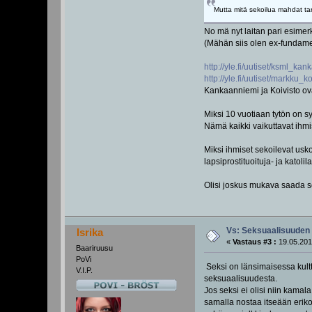
Mutta mitä sekoilua mahdat tar
No mä nyt laitan pari esimerk
(Mähän siis olen ex-fundamen
http://yle.fi/uutiset/ksml_
http://yle.fi/uutiset/markku
Kankaanniemi ja Koivisto ova
Miksi 10 vuotiaan tytön on sy
Nämä kaikki vaikuttavat ihmi
Miksi ihmiset sekoilevat us
lapsiprostituoituja- ja katolil
Olisi joskus mukava saada seli
Vs: Seksuaalisuuden 
Isrika
«
Vastaus #3 :
19.05.201
Baariruusu
PoVi
Seksi on länsimaisessa kultt
V.I.P.
seksuaalisuudesta.
Jos seksi ei olisi niin kamal
samalla nostaa itseään erikoi