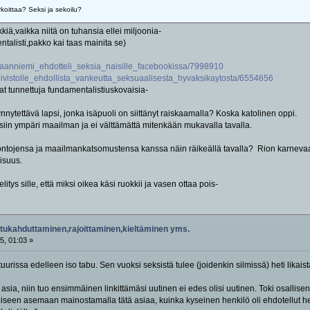
koittaa? Seksi ja sekoilu?
kiä,vaikka niitä on tuhansia ellei miljoonia-
talisti,pakko kai taas mainita se)
kankaanniemi_ehdotteli_seksia_naisille_facebookissa/7998910
_koivistolle_ehdollista_vankeutta_seksuaalisesta_hyvaksikaytosta/6554656
t tunnettuja fundamentalistiuskovaisia-
nnytettävä lapsi, jonka isäpuoli on siittänyt raiskaamalla? Koska katolinen oppi.
siin ympäri maailman ja ei välttämättä mitenkään mukavalla tavalla.
kontojensa ja maailmankatsomustensa kanssa näin räikeällä tavalla? Rion karneva
aisuus.
tys sille, että miksi oikea käsi ruokkii ja vasen ottaa pois-
tukahduttaminen,rajoittaminen,kieltäminen yms.
5, 01:03 »
uurissa edelleen iso tabu. Sen vuoksi seksistä tulee (joidenkin silmissä) heti lika
a asia, niin tuo ensimmäinen linkittämäsi uutinen ei edes olisi uutinen. Toki osallis
seen asemaan mainostamalla tätä asiaa, kuinka kyseinen henkilö oli ehdotellut heill