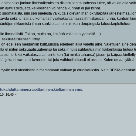
jä esimerkiks jonkun ihmisoikeuksien rikkomisen muodossa tulee, nii voikin olla vaikee
an ajatus siitä, että kaikkeahan voi tehdä kunhan ei jää kiinni.
o suomalaista, niin sen mielestä vaikuttais olevan ihan ok ylläpitää järjestelmää, j
käydä seksituristina ulkomailla hyväksikäyttämässä ihmiskaupan uhria, kunhan kum
ääntöjen rikkomista ilman sanktioita; noin niinkun doupingista talouskeplotteluun.
in ihmeellistä. Tai on, mutta no, ilmiönä vaikuttaa yleiseltä :--)
 seksuaalisuuteen liittyy...
 on edelleen meidänkin kulttuurissa edelleen aika vaiettu aihe. Vaiettujen aiheiden
la et miten seksuaalisuuteensa tai seksiin tulis suhtautua niin kaikenlaisia huteja t
a esimerkiksi vaikutusvaltainen kirkon (tai minkä tahansa) jäsen, ja kaipaa kiellettyä
kiä, joka ei varmasti lavertele, tai jota vaihtoehtoisesti ei uskota. Kuten omaa tytärtä
iittyvän tosi oleellisesti nimemomaan valtaan ja etuoikeuksiin. Näin BDSM-oriento
tukahduttaminen,rajoittaminen,kieltäminen yms.
15, 16:45 »