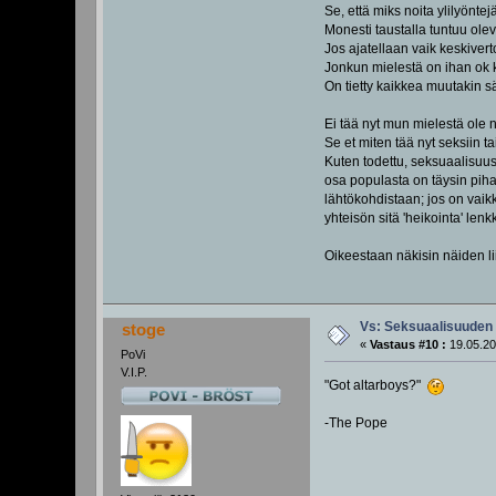
Se, että miks noita ylilyönte
Monesti taustalla tuntuu olev
Jos ajatellaan vaik keskivert
Jonkun mielestä on ihan ok 
On tietty kaikkea muutakin s
Ei tää nyt mun mielestä ole ni
Se et miten tää nyt seksiin tai
Kuten todettu, seksuaalisuus
osa populasta on täysin pihal
lähtökohdistaan; jos on vaikk
yhteisön sitä 'heikointa' lenk
Oikeestaan näkisin näiden l
Vs: Seksuaalisuuden 
stoge
«
Vastaus #10 :
19.05.20
PoVi
V.I.P.
"Got altarboys?"
-The Pope