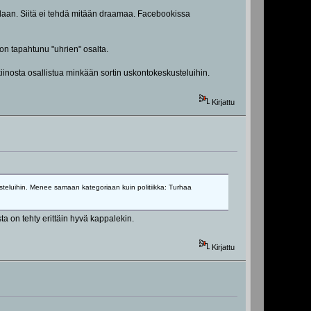
ellaan. Siitä ei tehdä mitään draamaa. Facebookissa
on tapahtunu "uhrien" osalta.
iinosta osallistua minkään sortin uskontokeskusteluihin.
Kirjattu
usteluihin. Menee samaan kategoriaan kuin politiikka: Turhaa
a on tehty erittäin hyvä kappalekin.
Kirjattu