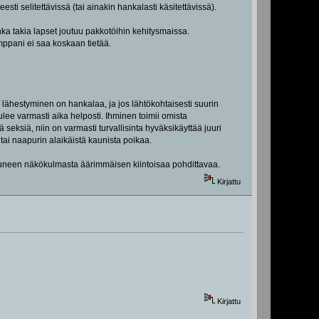
sti selitettävissä (tai ainakin hankalasti käsitettävissä).
onka takia lapset joutuu pakkotöihin kehitysmaissa.
ppani ei saa koskaan tietää.
 lähestyminen on hankalaa, ja jos lähtökohtaisesti suurin
ulee varmasti aika helposti. Ihminen toimii omista
 seksiä, niin on varmasti turvallisinta hyväksikäyttää juuri
, tai naapurin alaikäistä kaunista poikaa.
ituneen näkökulmasta äärimmäisen kiintoisaa pohdittavaa.
Kirjattu
Kirjattu