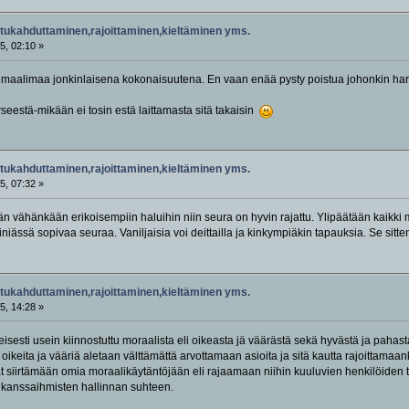
tukahduttaminen,rajoittaminen,kieltäminen yms.
5, 02:10 »
tä maalimaa jonkinlaisena kokonaisuutena. En vaan enää pysty poistua johonkin 
rseestä-mikään ei tosin estä laittamasta sitä takaisin
tukahduttaminen,rajoittaminen,kieltäminen yms.
5, 07:32 »
 vähänkään erikoisempiin haluihin niin seura on hyvin rajattu. Ylipäätään kaikki m
niässä sopivaa seuraa. Vaniljaisia voi deittailla ja kinkympiäkin tapauksia. Se sitte
tukahduttaminen,rajoittaminen,kieltäminen yms.
5, 14:28 »
eisesti usein kiinnostuttu moraalista eli oikeasta jä väärästä sekä hyvästä ja pahas
keita ja vääriä aletaan välttämättä arvottamaan asioita ja sitä kautta rajoittamaank
vät siirtämään omia moraalikäytäntöjään eli rajaamaan niihin kuuluvien henkilöiden
 kanssaihmisten hallinnan suhteen.