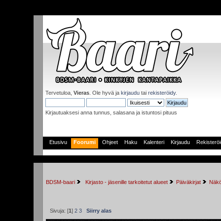
Tervetuloa,
Vieras
. Ole hyvä ja
kirjaudu
tai
rekisteröidy
.
Kirjautuaksesi anna tunnus, salasana ja istuntosi pituus
Etusivu
Foorumi
Ohjeet
Haku
Kalenteri
Kirjaudu
Rekisterö
BDSM-baari
 Kirjasto - jäsenille tarkoitetut alueet
Päiväkirjat
Näkö
Sivuja: [
1
]
2
3
Siirry alas