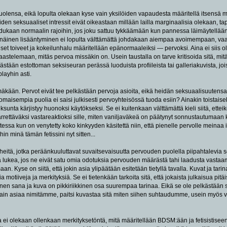
uolensa, eikä lopulta olekaan kyse vain yksilöiden vapaudesta määritellä itsensä mit
joiden seksuaaliset intressit eivät oikeastaan millään lailla marginaalisia olekaan, t
ukaan normaalin rajoihin, jos joku sattuu tykkäämään kun pannessa läimäytellään p
näinen lisääntyminen ei lopulta välttämättä johdakaan aiempaa avoimempaan, va
lliset toiveet ja kokeilunhalu määritellään epänormaaleiksi — pervoksi. Aina ei siis
haastelemaan, mitäs pervoa missäkin on. Usein taustalla on tarve kritisoida sitä, mit
lkästään estottoman seksiseuran perässä luoduista profiileista tai galleriakuvista, jo
layhin asti.
tämäkään. Pervot eivät tee pelkästään pervoja asioita, eikä heidän seksuaalisuutens
anomaisempia puolia ei saisi julkisesti pervoyhteisössä tuoda esiin? Ainakin toistaise
sunta kärjistyy huonoksi käytökseksi. Se ei kuitenkaan välttämättä kieli siitä, ettei
rrettäväksi vastareaktioksi sille, miten vaniljaväkeä on päätynyt sonnustautumaan ko
essa kun on venytetty koko kinkyyden käsitettä niin, että pienelle pervolle meinaa isk
in minä tämän fetissini nyt sitten...
eitä, jotka peräänkuuluttavat suvaitsevaisuutta pervouden puolella piipahtalevia 
ita lukea, jos ne eivät satu omia odotuksia pervouden määrästä tahi laadusta vastaam
. Kyse on siitä, että jokin asia ylipäätään esitetään tietyllä tavalla. Kuvat ja tarin
 motiiveja ja merkityksiä. Se ei tietenkään tarkoita sitä, että jokaista julkaisua pit
kinen sana ja kuva on pikkiriikkinen osa suurempaa tarinaa. Eikä se ole pelkästään s
tain asiaa nimitämme, paitsi kuvastaa sitä miten siihen suhtaudumme, usein myös 
i olekaan ollenkaan merkityksetöntä, mitä määritellään BDSM:ään ja fetisistiseen 