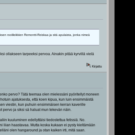
sen roolileikkien Remontti-Reiskaa ja sitä apulaista, jonka nimeä
eksi ollakseen tarpeeksi pervoa. Ainakin pitää kyrvillä vielä
Kirjattu
lenko pervo? Tätä teemaa olen mielessäni pyöritellyt moneen
iihotuin ajatuksesta, että koen kipua, kun luin ensimmäistä
isen viestin, kun puhuin ensimmäisen kerran kaverille
t pervo ja siksi sä haluat mun tekevän näin.
iin kuuluminen edellyttäisi tiedostettua fetissiä. No.
leni liian haastavaa. Mutta koska kukaan ei pysty kieltämään
elläni olen hangaround ja otan kaiken irti, mitä saan.