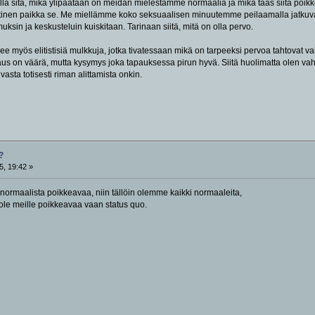
la sitä, mikä ylipäätään on meidän mielestämme normaalia ja mikä taas siitä poikk
tinen paikka se. Me miellämme koko seksuaalisen minuutemme peilaamalla jatkuvasti 
muksin ja keskusteluin kuiskitaan. Tarinaan siitä, mitä on olla pervo.
 myös elitistisiä mulkkuja, jotka tivatessaan mikä on tarpeeksi pervoa tahtovat vai
s on väärä, mutta kysymys joka tapauksessa pirun hyvä. Siitä huolimatta olen vahvas
vasta totisesti riman alittamista onkin.
?
5, 19:42 »
n normaalista poikkeavaa, niin tällöin olemme kaikki normaaleita,
le meille poikkeavaa vaan status quo.