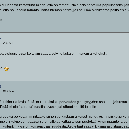
 suunnasta katsottuna mietin, että on tarpeellista tuoda pervoilua populistiseksi jo
, että haluat olla lauantai iltana hieman pervo, jos se lisää aktiviteettia peittojen all
an.
?
5, 23:26 »
steluun, jossa koitettiin saada selville kuka on riittävän alkoholisti...
een
?
5, 01:05 »
stä tutkimustulosta tästä, mutta uskoisin pervouden yleistyvyyden osaltaan johtuvan si
ää ei ole "sairasta" nauttia kivusta, tai aiheuttaa sitä toiselle.
rpeeksi pervoa, niin riittääkö siihen pelkästään ulkoiset merkit, esim. piiskat ja vei
mpien kokijoiden päässä se on silkkaa valtaa toisen puolelta? Miten määritellä pervo
 kuitenkin kyse on konsensuaalisuudesta. Asufettarit saavat kiksinä asuistaan. sadi