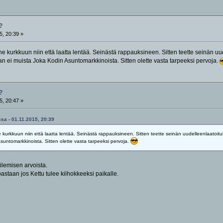
?
5, 20:39 »
ne kurkkuun niin että laatta lentää. Seinästä rappauksineen. Sitten teette seinän uu
n ei muista Joka Kodin Asuntomarkkinoista. Sitten olette vasta tarpeeksi pervoja.
?
5, 20:47 »
ssa - 01.11.2015, 20:39
 kurkkuun niin että laatta lentää. Seinästä rappauksineen. Sitten teette seinän uudelleenlaatoituk
untomarkkinoista. Sitten olette vasta tarpeeksi pervoja.
ilemisen arvoista.
astaan jos Kettu tulee kiihokkeeksi paikalle.