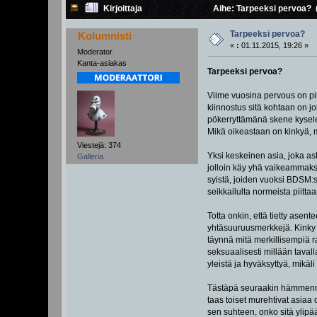
Kirjoittaja
Aihe: Tarpeeksi pervoa? (
Tarpeeksi pervoa?
Kolumnisti
«
:
01.11.2015, 19:26 »
Moderator
Kanta-asiakas
Tarpeeksi pervoa?
Viime vuosina pervous on pik
kiinnostus sitä kohtaan on j
pökerryttämänä skene kyselee
Mikä oikeastaan on kinkyä, 
Viestejä: 374
Yksi keskeinen asia, joka a
Galleria
jolloin käy yhä vaikeammaksi 
syistä, joiden vuoksi BDSM:s
seikkailulta normeista piitt
Totta onkin, että tietty asen
yhtäsuuruusmerkkejä. Kinky 
täynnä mitä merkillisempiä ra
seksuaalisesti millään tavalla
yleistä ja hyväksyttyä, mikäli
Tästäpä seuraakin hämmennys
taas toiset murehtivat asiaa
sen suhteen, onko sitä ylip