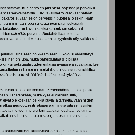
en tahtovat. Kun pervojen piiri pieni laajenee ja pervoiksi
apahtuu
pervouttamista
. Tuiki tavalliset toiveet väännetään
akaroille, vaan se on perverssin puolella jo sekin. Näin
an pahimmillaan jopa sulkeutuneempaan seksuaali-
 ole tarkoituskaan käydä käsiksi kenenkään seksuaali-
ä sitten
esitetään
pervona. Suutahdellaan totuutta
issa ei varsinaisesti vilaustakaan kinkyydestä näy, vaikka sitä
a palaudu ainaiseen poikkeamiseen. Eikö olisi vääristeltyä
ksi siihen on lupa, mutta paheksuntaa silti piisaa.
kö kinkyn seksuaalisuuden erilaisia nyansseja suvaittaisi. Itse
rsetteihin ja kumeihin merkitäkseen sitä suuresti juhlittua
eä torikauhu. Ai täälläkö riittääkin, että tykkää vain
seksiseikkailijoitakin kohtaan. Kenenkäänhän ei ole pakko
aan. Ei tietenkään, mutta kyse ei olekaan siitä,
at eivät ole koskaan pelkkiä kuvia ja tarinoita, vaan niiden
äisi alkaa neuroottisesti ratsaamaan, mutta sitä se hyvinkin
itä että me teemme sitä tarinaa, vaan osaltaan se tarina
vaikuttaa siihen suhtautumiseen, tiedostimmepa sen tai
seksuaalisuuteen kuuluvaksi. Aina kun jotain väitetään