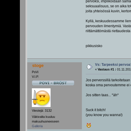
pervoksi, implikoidaan samal
seksuaalisuus, se on aika to
joita yhteisössä kuvin, kerto
Kyllä, keskuudessamme lienee
pervouden ilmentymiä. Vastau
riittämättömästä riettaudesta 
pikkusisko
Vs: Tarpeeksi pervoa
stoge
«
Vastaus #1 :
01.11.201
PoVi
V.I.P.
Jos perverssillä tarkoitetaa
koska oma pervoutemme ei o
Jos sitten taas... *äh*
Suck it bitch!
Viestejä: 3132
(you know you wanna!)
Väkivalta kuuluu
makuuhuoneeseen
Galleria