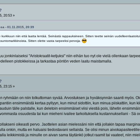
?
5, 20:53 »
ssa - 01.11.2015, 20:39
 kurkkuun niin että laatta lentää. Seinästä rappauksineen. Sitten teette seinän uudelleenlaatoituk
untomarkkinoista. Sitten olette vasta tarpeeksi pervoja.
uu jonkinlaiseksi "Aristokraatit-ketjuksi" niin eihän tuo nyt ole vielä ollenkaan tarpe
 edelleen pistokkeissa ja tarkastaa pöntön veden laatu maistamalla.
?
5, 23:15 »
in ryhmään on niin tolkuttoman syvää. Arvostuksen ja hyväksynnän saanti myös. O
pantiin ensimmäistä kertaa pyllyyn, kun minut sidottiin, kun minua piiskattiin, kun k
auduin tälle palstalle, kun deletoin ensimmäiset viisi viestiä pois, lähetin ensimmä
vommasta osuudesta tai kun mieheni ivailee tarkoituksella kustannuksellani - Sä oo
llakseni oikeasti pervo. Jaottelen asian mielessäni niin että jollakin tapaa marginaal
la onkin, mutta en haluaisi tiedostavani sellaista. Se olisi minun aivokapasiteetil
lla leikkimistä ja minulle on aivan sama täytänkö jotkut raamit tai vaateet, niin miel