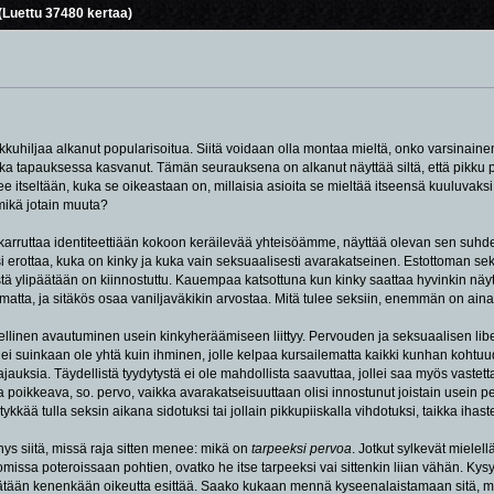
Luettu 37480 kertaa)
kuhiljaa alkanut popularisoitua. Siitä voidaan olla montaa mieltä, onko varsinaine
oka tapauksessa kasvanut. Tämän seurauksena on alkanut näyttää siltä, että pikku 
 itseltään, kuka se oikeastaan on, millaisia asioita se mieltää itseensä kuuluvaks
mikä jotain muuta?
skarruttaa identiteettiään kokoon keräilevää yhteisöämme, näyttää olevan sen suh
erottaa, kuka on kinky ja kuka vain seksuaalisesti avarakatseinen. Estottoman seksua
tä ylipäätään on kiinnostuttu. Kauempaa katsottuna kun kinky saattaa hyvinkin näyt
aamatta, ja sitäkös osaa vaniljaväkikin arvostaa. Mitä tulee seksiin, enemmän on a
teellinen avautuminen usein kinkyheräämiseen liittyy. Pervouden ja seksuaalisen libe
ei suinkaan ole yhtä kuin ihminen, jolle kelpaa kursailematta kaikki kunhan kohtu
jauksia. Täydellistä tyydytystä ei ole mahdollista saavuttaa, jollei saa myös vastetta
 poikkeava, so. pervo, vaikka avarakatseisuuttaan olisi innostunut joistain usein pervo
 tykkää tulla seksin aikana sidotuksi tai jollain pikkupiiskalla vihdotuksi, taikka iha
 siitä, missä raja sitten menee: mikä on
tarpeeksi pervoa
. Jotkut sylkevät mielel
 omissa poteroissaan pohtien, ovatko he itse tarpeeksi vai sittenkin liian vähän. K
äätään kenenkään oikeutta esittää. Saako kukaan mennä kyseenalaistamaan sitä, m