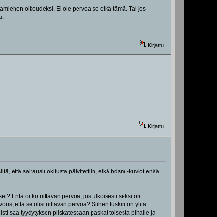
kamiehen oikeudeksi. Ei ole pervoa se eikä tämä. Tai jos
a.
Kirjattu
Kirjattu
itä, että sairausluokitusta päivitettiin, eikä bdsm -kuviot enää
tset? Entä onko riittävän pervoa, jos ulkoisesti seksi on
us, että se olisi riittävän pervoa? Siihen tuskin on yhtä
sti saa tyydytyksen piiskatessaan paskat toisesta pihalle ja