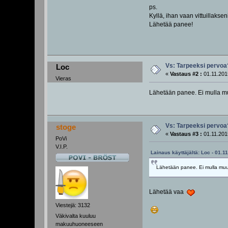
ps.
Kyllä, ihan vaan vittuillakseni 
Lähetää panee!
Vs: Tarpeeksi pervoa
Loc
«
Vastaus #2 :
01.11.201
Vieras
Lähetään panee. Ei mulla m
Vs: Tarpeeksi pervoa
stoge
«
Vastaus #3 :
01.11.201
PoVi
V.I.P.
Lainaus käyttäjältä: Loc - 01.1
Lähetään panee. Ei mulla muu
Lähetää vaa
Viestejä: 3132
Väkivalta kuuluu
makuuhuoneeseen