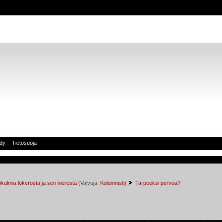
idy
Tietosuoja
kulmia lokerosta ja sen vierestä
(Valvoja:
Kolumnisti
)
Tarpeeksi pervoa?