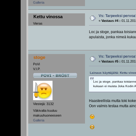
Galleria
Vs: Tarpeeksi pervoa
Kettu vinossa
«
Vastaus #4 :
01.11.201
Vieras
Loc ja stoge, pankaa toisian
apulaista, jonka nimeä kukaa
Vs: Tarpeeksi pervoa
stoge
«
Vastaus #5 :
01.11.201
PoVi
V.I.P.
Lainaus käyttäjältä: Kettu vino
Loc ja stoge, pankaa toisianne
kukaan ei muista Joka Kodin As
Haasteellista mutta toki koke
Viestejä: 3132
Oon valmis testaa mutta aino
Väkivalta kuuluu
makuuhuoneeseen
Galleria