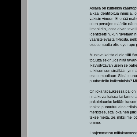
Asialla on kuitenkin kääntöp
alkaa identifioitua ihmisiä, 
väkisin vinoon. Ei enää mahd
ollen pervojen määrän näen
ilmapiiriin, jossa aivan tava
identiteettiin, kun ruvetaan 
vääristelevästä fiktiosta, pe
estottomuutta olisi eye rape p
Mustavalkoista ei ole silti 
totuutta sekin, jos niitä tav
Ikävystyttävän usein se pahek
tulkitsen sen sinällään ymmä
estottomuuttaan. Siinä touhut
puuhastella kaikenlaista? Mih
On joka tapauksessa paljon h
niitä kuvia katsoa tai tarino
pakotetaanko ketään katsomaan
taakse punoutuu aina erilaisia
merkitsee, että jokainen jul
tekee meitä. Se, miksi me jo
emme.
Laajemmassa mittakaavassa e