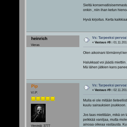
Sieltä konservatiisisemmasta
onkin , niin ihan ketun hienoa
Hyvä kirjoitus. Kerta kaikkia
Vs: Tarpeeksi pervoa
heinrich
«
Vastaus #8 :
01.11.201
Vieras
Olen aikoinani törmännyt kesku
Halukkaat voi jäädä miettiin.
Mä lähen jätkien kans pan
Vs: Tarpeeksi pervoa
Pip
«
Vastaus #9 :
02.11.201
V.I.P.
Mulla ei ole mitään tieteelli
kuulu sairauksien joukkoon. En
Jos taas mietitään, mikä on ta
pelkkää vaniljaa, mutta mole
ainoaa oikeaa vastausta. Kun
Viestejä: 3777