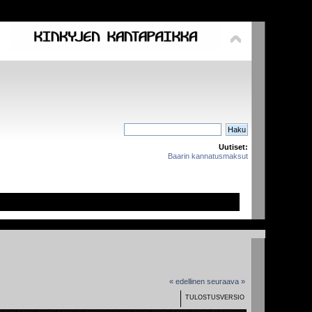
Uutiset:
Baarin kannatusmaksut
« edellinen
seuraava »
TULOSTUSVERSIO