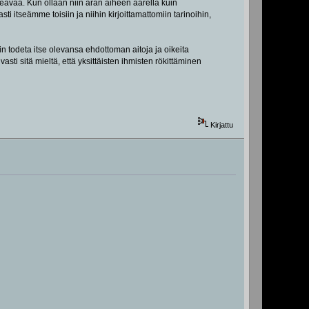
eavaa. Kun ollaan niin aran aiheen äärellä kuin
itseämme toisiin ja niihin kirjoittamattomiin tarinoihin,
n todeta itse olevansa ehdottoman aitoja ja oikeita
ti sitä mieltä, että yksittäisten ihmisten rökittäminen
Kirjattu