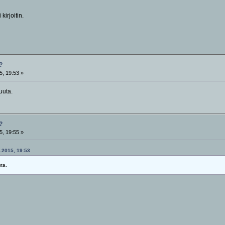
kirjoitin.
?
5, 19:53 »
uuta.
?
5, 19:55 »
1.2015, 19:53
ta.