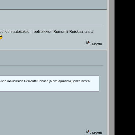
delleenlaatoituksen roolileikkien Remontti-Reiskaa ja sitä
Kirjattu
sen roolileikkien Remontti-Reiskaa ja sitä apulaista, jonka nimeä
Kirjattu