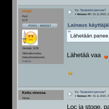
Vs: Tarpeeksi pervoa?
stoge
«
Vastaus #3 :
01.11.2015, 1
PoVi
V.I.P.
Lainaus käyttäjäl
Lähetään panee.
Viestejä: 3130
Lähetää vaa
Väkivalta kuuluu
makuuhuoneeseen
Galleria
Vs: Tarpeeksi pervoa?
Kettu vinossa
«
Vastaus #4 :
01.11.2015, 2
Vieras
Loc ja stoge, p