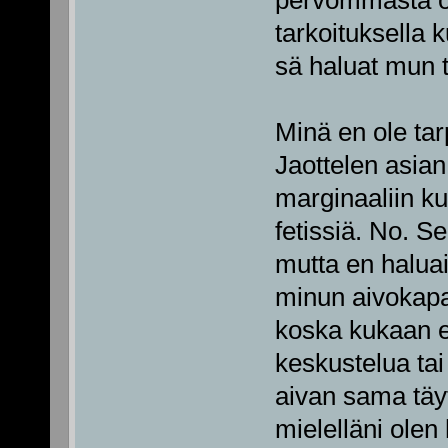
pervommasta os
tarkoituksella 
sä haluat mun 
Minä en ole tar
Jaottelen asian 
marginaaliin ku
fetissiä. No. S
mutta en haluais
minun aivokapas
koska kukaan e
keskustelua tai
aivan sama täyt
mielelläni olen