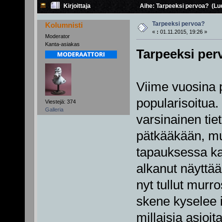
Kirjoittaja
Aihe: Tarpeeksi pervoa? (Lue
Tarpeeksi pervoa?
Kolumnisti
«
:
01.11.2015, 19:26 »
Moderator
Kanta-asiakas
Tarpeeksi per
Viime vuosina 
popularisoitua.
Viestejä: 374
Galleria
varsinainen tie
pätkääkään, mut
tapauksessa k
alkanut näyttää
nyt tullut murr
skene kyselee i
millaisia asioi