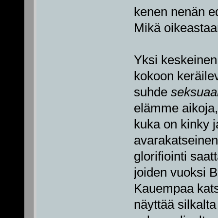
kenen nenän ed
Mikä oikeastaa
Yksi keskeinen 
kokoon keräile
suhde
seksuaa
elämme aikoja,
kuka on kinky j
avarakatseinen
glorifiointi saat
joiden vuoksi B
Kauempaa katso
näyttää silkalt