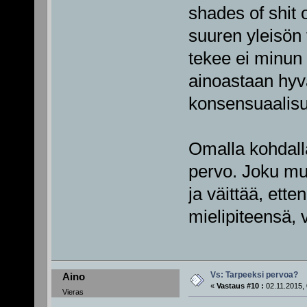
shades of shit
suuren yleisön 
tekee ei minun 
ainoastaan hyvä
konsensuaalisu
Omalla kohdalla
pervo. Joku muu
ja väittää, ette
mielipiteensä, 
Vs: Tarpeeksi pervoa?
Aino
«
Vastaus #10 :
02.11.2015, 
Vieras