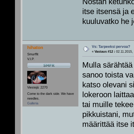
Nostan ketunkor
itse itsensä ja 
kuuluvatko he 
Vs: Tarpeeksi pervoa?
hihaton
«
Vastaus #12 :
02.11.2015, 
Smurffit
V.I.P.
Mulla särähtää
sanoo toista va
katso olevani s
Viestejä: 2270
lokeroon laittaa
Come to the dark side. We have
needles.
tai muille teke
Galleria
pikkuistani, mut
määrittää itse 