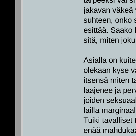
jakavan väkeä 
suhteen, onko 
esittää. Saak
sitä, miten jok
Asialla on kuit
olekaan kyse v
itsensä miten t
laajenee ja perv
joiden seksuaal
lailla marginaa
Tuiki tavallise
enää mahdukaan