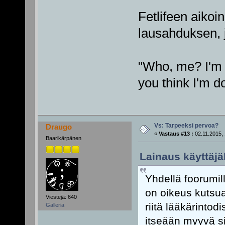
Fetlifeen aikoin
lausahduksen, j
"Who, me? I'm j
you think I'm do
Vs: Tarpeeksi pervoa?
Draugo
«
Vastaus #13 :
02.11.2015, 
Baarikärpänen
Lainaus käyttäjäl
Yhdellä foorumill
on oikeus kutsua
Viestejä: 640
riitä lääkärintod
Galleria
itseään myyvä sis