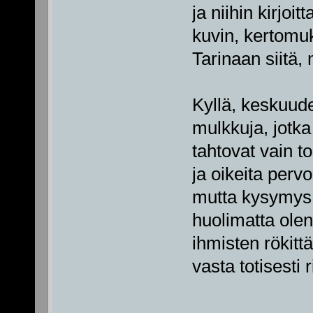
ja niihin kirjoi
kuvin, kertomuk
Tarinaan siitä, 
Kyllä, keskuud
mulkkuja, jotka
tahtovat vain t
ja oikeita perv
mutta kysymys 
huolimatta olen 
ihmisten rökitt
vasta totisesti 