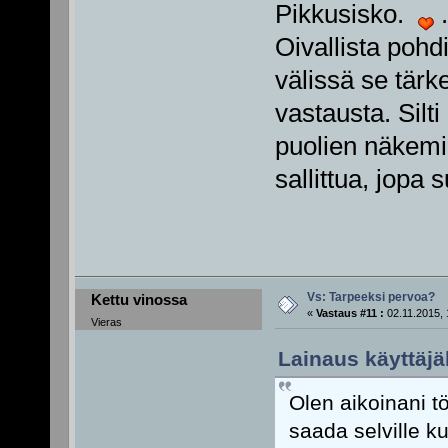
Pikkusisko.
.
Oivallista pohd
välissä se tärk
vastausta. Silt
puolien näkemi
sallittua, jopa 
Vs: Tarpeeksi pervoa?
Kettu vinossa
«
Vastaus #11 :
02.11.2015, 
Vieras
Lainaus käyttäjäl
Olen aikoinani t
saada selville kuk