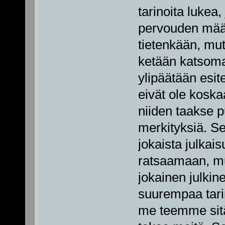
tarinoita lukea
pervouden määr
tietenkään, mut
ketään katsomaa
ylipäätään esite
eivät ole koska
niiden taakse p
merkityksiä. Se 
jokaista julkais
ratsaamaan, mut
jokainen julkin
suurempaa tarin
me teemme sitä