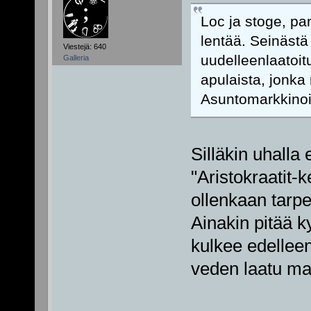
Loc ja stoge, pa
lentää. Seinästä
Viestejä: 640
uudelleenlaatoit
Galleria
apulaista, jonk
Asuntomarkkinois
Silläkin uhalla 
"Aristokraatit-k
ollenkaan tarpe
Ainakin pitää ky
kulkee edelleen
veden laatu ma