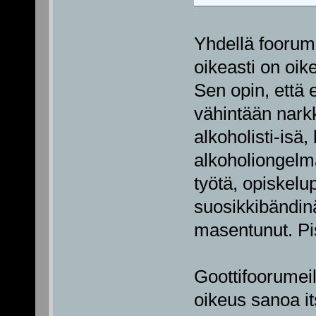
Yhdellä foorumil
oikeasti on oi
Sen opin, että e
vähintään narkk
alkoholisti-isä,
alkoholiongelma
työtä, opiskel
suosikkibändinä
masentunut. Pi
Goottifoorumeil
oikeus sanoa it