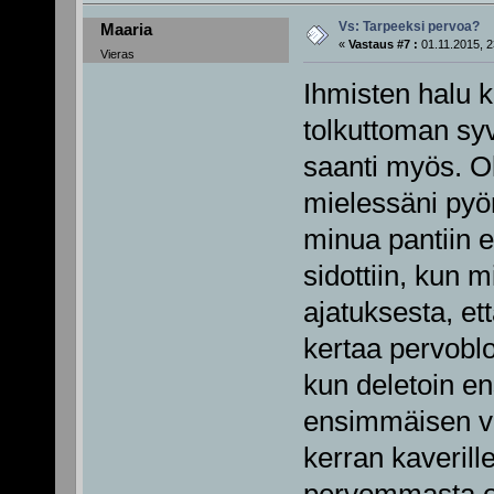
Vs: Tarpeeksi pervoa?
Maaria
«
Vastaus #7 :
01.11.2015, 2
Vieras
Ihmisten halu 
tolkuttoman sy
saanti myös. O
mielessäni pyör
minua pantiin 
sidottiin, kun m
ajatuksesta, et
kertaa pervoblo
kun deletoin ens
ensimmäisen vi
kerran kaverill