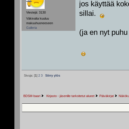
jos käyttää kok
sillai.
Viestejä: 3130
Väkivalta kuuluu
makuuhuoneeseen
Galleria
(ja en nyt puhu 
Sivuja: [
1
]
2
3
Siirry ylös
BDSM-baari
 Kirjasto - jäsenille tarkoitetut alueet
Päiväkirjat
Näkökul