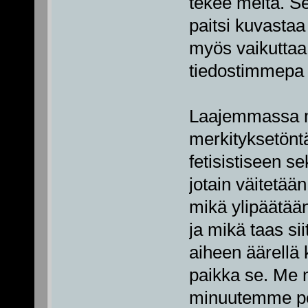
tekee meitä. S
paitsi kuvasta
myös vaikuttaa
tiedostimmepa
Laajemmassa m
merkityksetönt
fetisistiseen s
jotain väitetää
mikä ylipäätä
ja mikä taas si
aiheen äärellä 
paikka se. Me 
minuutemme pei