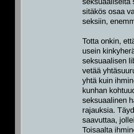
seksuaaliselta 
sitäkös osaa va
seksiin, enem
Totta onkin, et
usein kinkyherä
seksuaalisen li
vetää yhtäsuur
yhtä kuin ihmin
kunhan kohtuu
seksuaalinen ha
rajauksia. Täyd
saavuttaa, jolle
Toisaalta ihmin