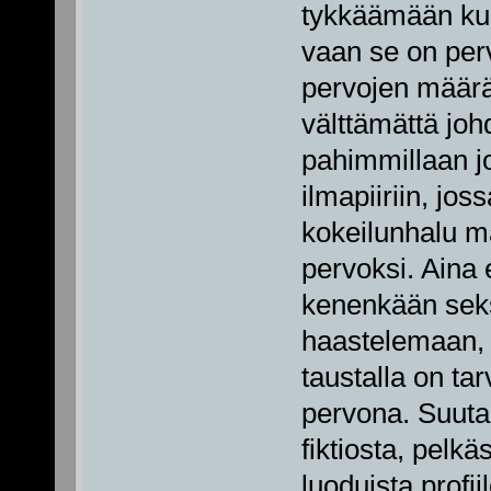
tykkäämään kun
vaan se on perv
pervojen määrä
välttämättä j
pahimmillaan j
ilmapiiriin, joss
kokeilunhalu m
pervoksi. Aina 
kenenkään seksu
haastelemaan, 
taustalla on tar
pervona. Suutah
fiktiosta, pelk
luoduista profiil