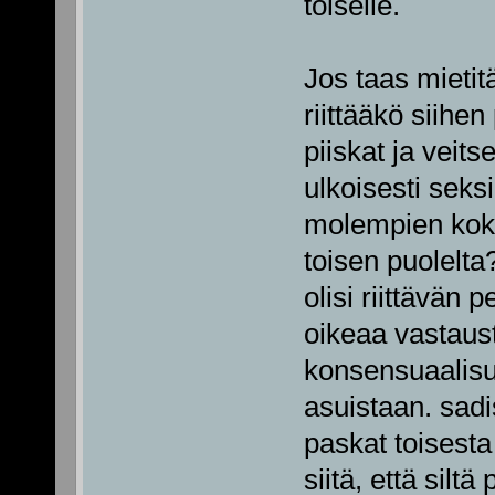
toiselle.
Jos taas mietit
riittääkö siihe
piiskat ja veits
ulkoisesti seks
molempien koki
toisen puolelta
olisi riittävän
oikeaa vastaus
konsensuaalisuu
asuistaan. sadi
paskat toisesta
siitä, että silt