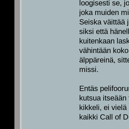
loogisesti se, j
joka muiden mie
Seiska väittää 
siksi että hänel
kuitenkaan lask
vähintään koko
älppäreinä, sitt
missi.
Entäs pelifooru
kutsua itseään t
kikkeli, ei vie
kaikki Call of D