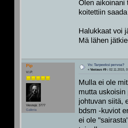
Olen aikoinani
koitettiin saada 
Halukkaat voi j
Mä lähen jätk
Vs: Tarpeeksi pervoa?
Pip
«
Vastaus #9 :
02.11.2015, 0
V.I.P.
Mulla ei ole mit
mutta uskoisin
johtuvan siitä, 
Viestejä: 3777
bdsm -kuviot e
Galleria
ei ole "sairasta