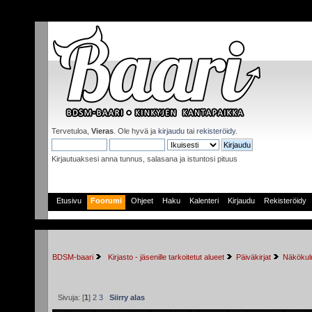
Tervetuloa,
Vieras
. Ole hyvä ja
kirjaudu
tai
rekisteröidy
.
Kirjautuaksesi anna tunnus, salasana ja istuntosi pituus
Etusivu
Foorumi
Ohjeet
Haku
Kalenteri
Kirjaudu
Rekisteröidy
BDSM-baari
 Kirjasto - jäsenille tarkoitetut alueet
Päiväkirjat
Näkökulm
Sivuja: [
1
]
2
3
Siirry alas