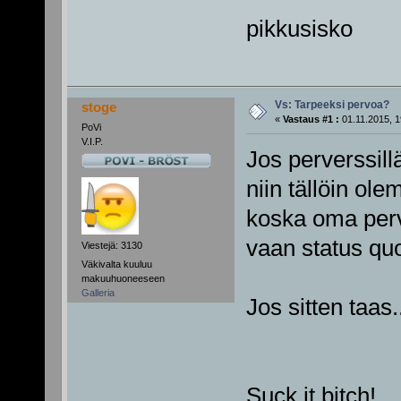
pikkusisko
Vs: Tarpeeksi pervoa?
stoge
«
Vastaus #1 :
01.11.2015, 1
PoVi
V.I.P.
Jos perverssill
niin tällöin ol
koska oma perv
vaan status qu
Viestejä: 3130
Väkivalta kuuluu
makuuhuoneeseen
Galleria
Jos sitten taas.
Suck it bitch!