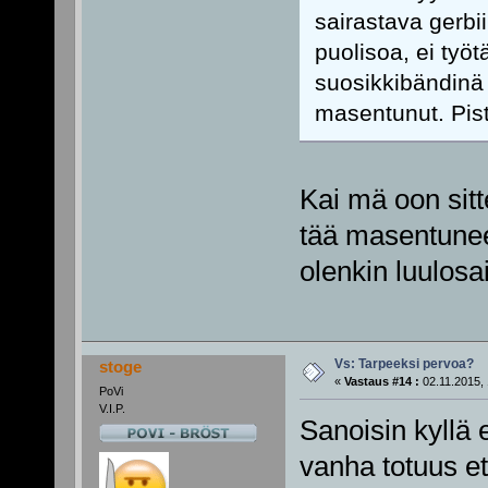
sairastava gerbii
puolisoa, ei työ
suosikkibändinä 
masentunut. Pist
Kai mä oon sitt
tää masentunee
olenkin luulos
Vs: Tarpeeksi pervoa?
stoge
«
Vastaus #14 :
02.11.2015, 
PoVi
V.I.P.
Sanoisin kyllä e
vanha totuus et