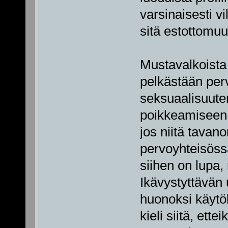
varsinaisesti v
sitä estottomuut
Mustavalkoista 
pelkästään perv
seksuaalisuute
poikkeamiseen. 
jos niitä tavano
pervoyhteisössä
siihen on lupa,
Ikävystyttävän 
huonoksi käytök
kieli siitä, ett