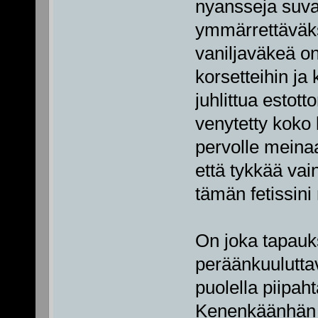
nyansseja suvait
ymmärrettäväksi
vaniljaväkeä o
korsetteihin ja
juhlittua estot
venytetty koko k
pervolle meinaa 
että tykkää vai
tämän fetissini n
On joka tapauks
peräänkuulutta
puolella piipaht
Kenenkäänhän ei