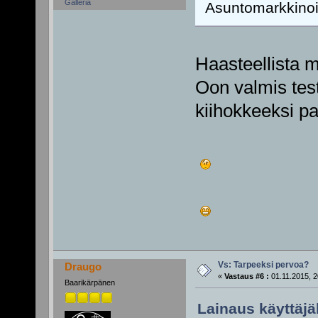
Galleria
Asuntomarkkinois
Haasteellista m
Oon valmis test
kiihokkeeksi pa
Vs: Tarpeeksi pervoa?
Draugo
«
Vastaus #6 :
01.11.2015, 2
Baarikärpänen
Lainaus käyttäjäl