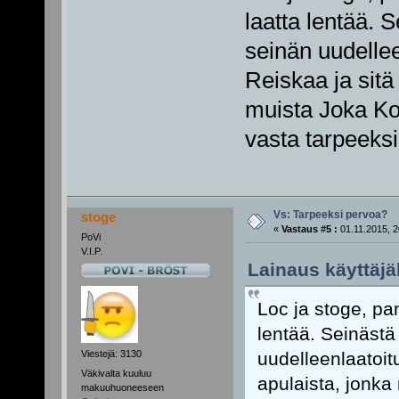
laatta lentää. 
seinän uudellee
Reiskaa ja sitä
muista Joka Kod
vasta tarpeeksi
Vs: Tarpeeksi pervoa?
stoge
«
Vastaus #5 :
01.11.2015, 2
PoVi
V.I.P.
Lainaus käyttäjäl
Loc ja stoge, pa
lentää. Seinästä
uudelleenlaatoit
Viestejä: 3130
Väkivalta kuuluu
apulaista, jonk
makuuhuoneeseen