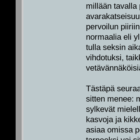
millään tavalla
avarakatseisuut
pervoilun piiriin
normaalia eli y
tulla seksin aik
vihdotuksi, taik
vetävännäköisi
Tästäpä seuraa
sitten menee: 
sylkevät mielel
kasvoja ja kikk
asiaa omissa po
tarpeeksi vai s