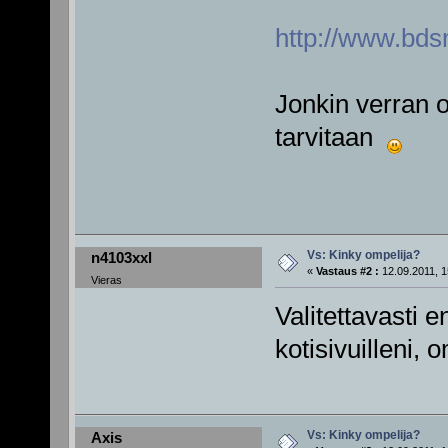
http://www.bds
Jonkin verran os
tarvitaan
Vs: Kinky ompelija?
n4103xxl
«
Vastaus #2 :
12.09.2011, 1
Vieras
Valitettavasti e
kotisivuilleni,
Vs: Kinky ompelija?
Axis