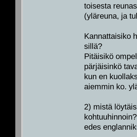
toisesta reunas
(yläreuna, ja tu
Kannattaisiko 
sillä?
Pitäisikö ompe
pärjäisinkö tava
kun en kuollak
aiemmin ko. ylä
2) mistä löytäi
kohtuuhinnoin? 
edes englannik