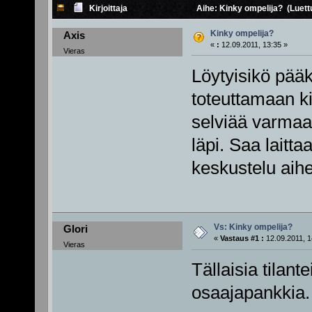
Kirjoittaja
Aihe: Kinky ompelija? (Luett
Kinky ompelija?
Axis
«
:
12.09.2011, 13:35 »
Vieras
Löytyisikö pää
toteuttamaan k
selviää varmaa
läpi. Saa laitta
keskustelu aihe
Vs: Kinky ompelija?
Glori
«
Vastaus #1 :
12.09.2011, 1
Vieras
Tällaisia tilan
osaajapankkia.