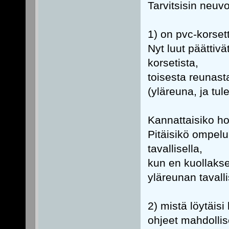
Tarvitsisin neuv
1) on pvc-korsett
Nyt luut päättiv
korsetista,
toisesta reunasta
(yläreuna, ja tul
Kannattaisiko h
Pitäisikö ompelu
tavallisella,
kun en kuollaks
yläreunan tavall
2) mistä löytäis
ohjeet mahdollis