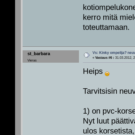
kotiompelukone
kerro mitä miel
toteuttamaan.
Vs: Kinky ompelija? neu
st_barbara
«
Vastaus #6 :
31.03.2012, 2
Vieras
Heips
Tarvitsisin neu
1) on pvc-korset
Nyt luut päätti
ulos korsetista,