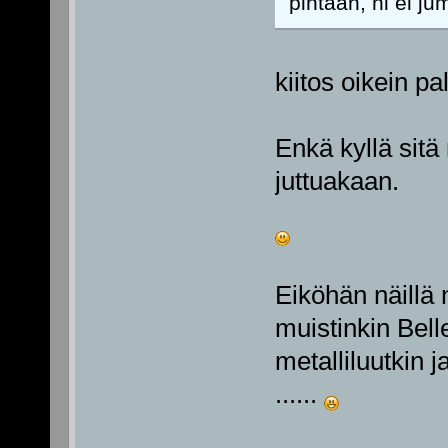
pintaan, ni ei j
kiitos oikein pa
Enkä kyllä sitä
juttuakaan.
Eiköhän näillä 
muistinkin Bell
metalliluutkin ja
......