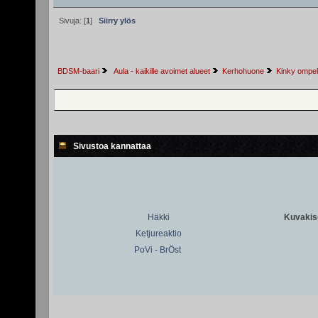
Sivuja: [
1
]
Siirry ylös
BDSM-baari
 Aula - kaikille avoimet alueet
Kerhohuone
Kinky ompel
Sivustoa kannattaa
Häkki
Kuvakiso
Ketjureaktio
PoVi - BrÖst