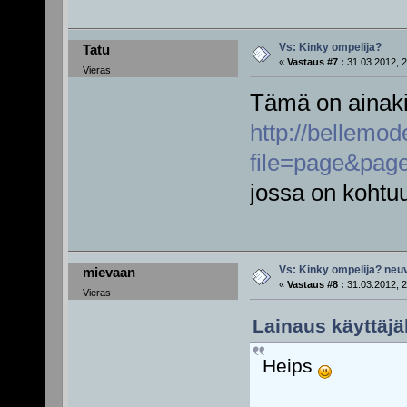
Vs: Kinky ompelija?
Tatu
«
Vastaus #7 :
31.03.2012, 2
Vieras
Tämä on ainaki
http://bellemo
file=page&pag
jossa on kohtuu
Vs: Kinky ompelija? neu
mievaan
«
Vastaus #8 :
31.03.2012, 2
Vieras
Lainaus käyttäjäl
Heips