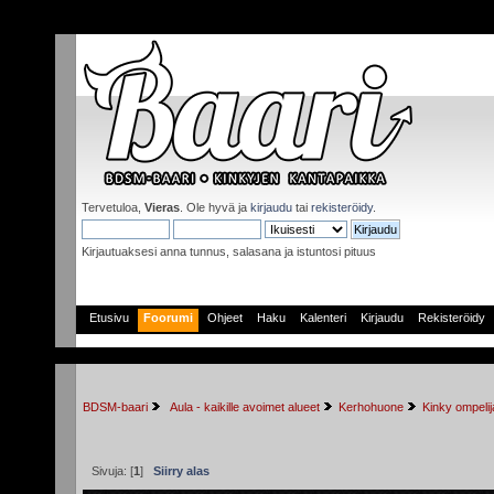
Tervetuloa,
Vieras
. Ole hyvä ja
kirjaudu
tai
rekisteröidy
.
Kirjautuaksesi anna tunnus, salasana ja istuntosi pituus
Etusivu
Foorumi
Ohjeet
Haku
Kalenteri
Kirjaudu
Rekisteröidy
BDSM-baari
 Aula - kaikille avoimet alueet
Kerhohuone
Kinky ompeli
Sivuja: [
1
]
Siirry alas