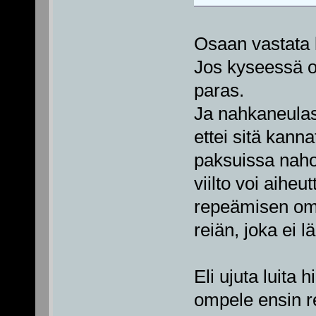
Osaan vastata 
Jos kyseessä on
paras.
Ja nahkaneulas
ettei sitä kann
paksuissa nahoi
viilto voi aihe
repeämisen omp
reiän, joka ei 
Eli ujuta luita 
ompele ensin r