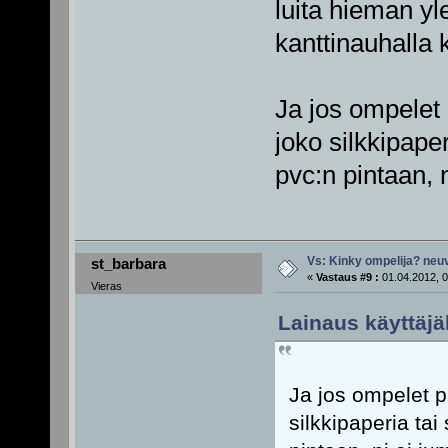
luita hieman yl
kanttinauhalla 
Ja jos ompelet p
joko silkkipaper
pvc:n pintaan, 
Vs: Kinky ompelija? neu
st_barbara
«
Vastaus #9 :
01.04.2012, 0
Vieras
Lainaus käyttäjä
Ja jos ompelet pa
silkkipaperia tai 