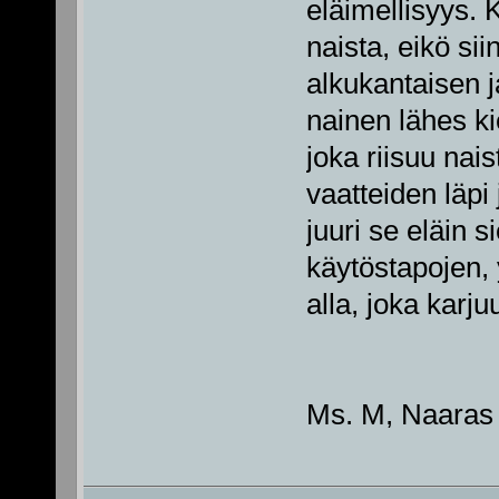
eläimellisyys. 
naista, eikö sii
alkukantaisen j
nainen lähes k
joka riisuu nai
vaatteiden läpi
juuri se eläin s
käytöstapojen,
alla, joka karj
Ms. M, Naaras