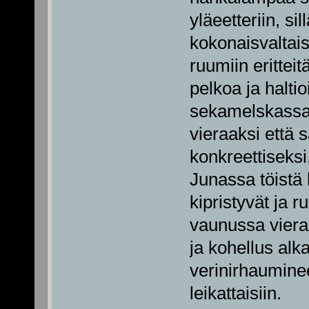
yläeetteriin, si
kokonaisvaltai
ruumiin eritteit
pelkoa ja halti
sekamelskassa
vieraaksi että 
konkreettiseksi
Junassa töistä k
kipristyvät ja 
vaunussa viera
ja kohellus alk
verinirhaumine
leikattaisiin.