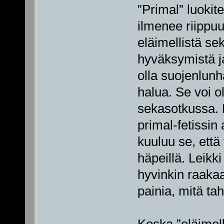
”Primal” luokite
ilmenee riippuu 
eläimellistä sek
hyväksymistä ja
olla suojenlunh
halua. Se voi ol
sekasotkussa. 
primal-fetissin
kuuluu se, että 
häpeillä. Leikk
hyvinkin raakaa,
painia, mitä ta
Koska ”eläimell