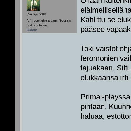
Ollaan kuitenki
eläimellisellä 
Viestejä: 2981
Kahlittu se elu
An' I don't give a damn 'bout my
bad reputation.
pääsee vapaaks
Galleria
Toki vaistot oh
feromonien vai
tajuakaan. Silt
elukkaansa irti
Primal-playssa 
pintaan. Kuunne
haluaa, estott