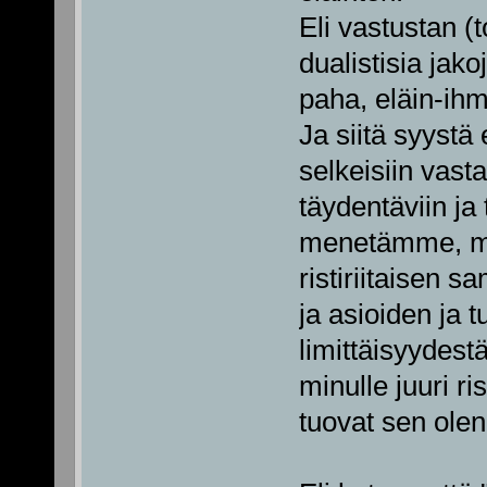
Eli vastustan 
dualistisia jako
paha, eläin-ihm
Ja siitä syystä
selkeisiin vasta
täydentäviin ja 
menetämme, miel
ristiriitaisen s
ja asioiden ja 
limittäisyydest
minulle juuri ri
tuovat sen ole