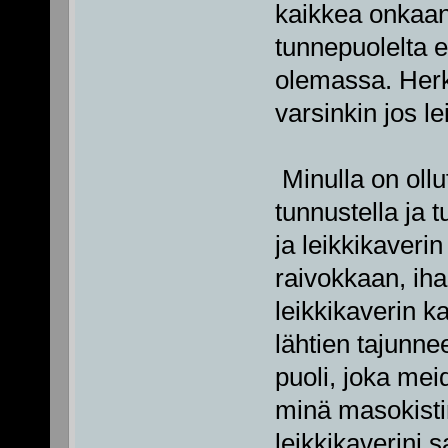
kaikkea onkaan
tunnepuolelta e
olemassa. Herk
varsinkin jos l
Minulla on ollu
tunnustella ja
ja leikkikaveri
raivokkaan, iha
leikkikaverin 
lähtien tajunnee
puoli, joka mei
minä masokisti
leikkikaverini 