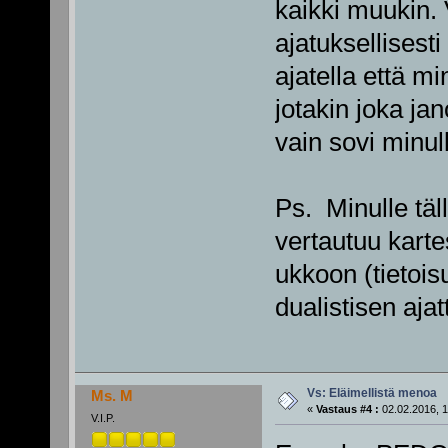
kaikki muukin. 
ajatuksellisesti
ajatella että mi
jotakin joka ja
vain sovi minul
Ps. Minulle täll
vertautuu karte
ukkoon (tietois
dualistisen ajat
Vs: Eläimellistä menoa
Ms. M
«
Vastaus #4 :
02.02.2016, 1
V.I.P.