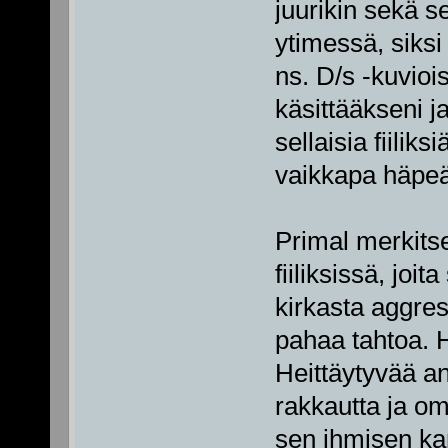
juurikin sekä s
ytimessä, siksi
ns. D/s -kuvio
käsittääkseni 
sellaisia fiiliks
vaikkapa häpeää
Primal merkitse
fiiliksissä, joit
kirkasta aggres
pahaa tahtoa. H
Heittäytyvää an
rakkautta ja om
sen ihmisen ka