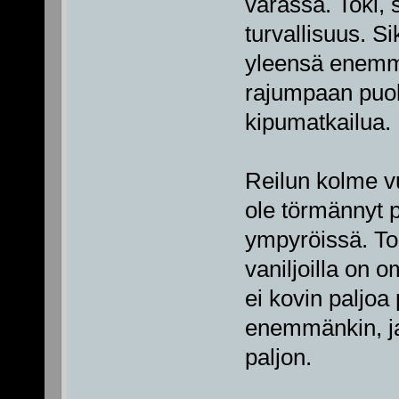
varassa. Toki, 
turvallisuus. S
yleensä enemmä
rajumpaan puol
kipumatkailua.
Reilun kolme vu
ole törmännyt 
ympyröissä. Tok
vaniljoilla on 
ei kovin paljoa
enemmänkin, ja
paljon.