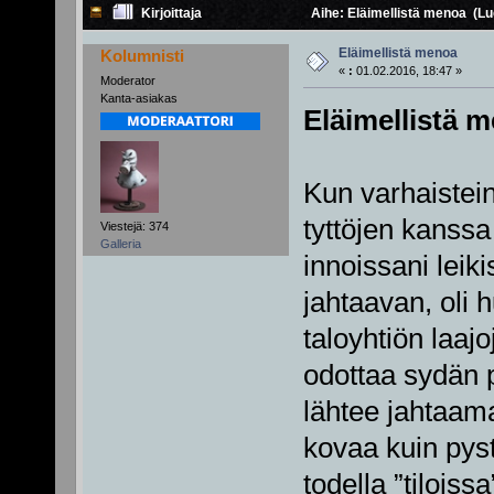
Kirjoittaja
Aihe: Eläimellistä menoa (Lu
Eläimellistä menoa
Kolumnisti
«
:
01.02.2016, 18:47 »
Moderator
Kanta-asiakas
Eläimellistä 
Kun varhaistein
tyttöjen kanssa 
Viestejä: 374
Galleria
innoissani leik
jahtaavan, oli
taloyhtiön laajo
odottaa sydän p
lähtee jahtaamaa
kovaa kuin pysty
todella ”tiloiss