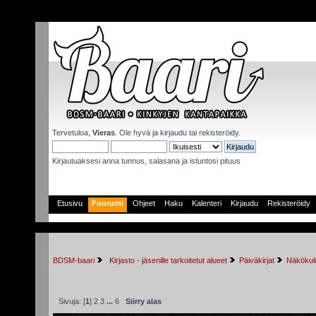
Tervetuloa,
Vieras
. Ole hyvä ja
kirjaudu
tai
rekisteröidy
.
Kirjautuaksesi anna tunnus, salasana ja istuntosi pituus
Etusivu
Foorumi
Ohjeet
Haku
Kalenteri
Kirjaudu
Rekisteröidy
BDSM-baari
 Kirjasto - jäsenille tarkoitetut alueet
Päiväkirjat
Näkökulm
Sivuja: [
1
]
2
3
...
6
Siirry alas