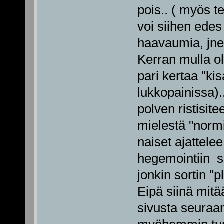
pois.. ( myös te
voi siihen edes
haavaumia, jne
Kerran mulla o
pari kertaa "kisai
lukkopainissa).
polven ristisit
mielestä "normi
naiset ajattele
hegemointiin se
jonkin sortin "
Eipä siinä mitä
sivusta seuraa