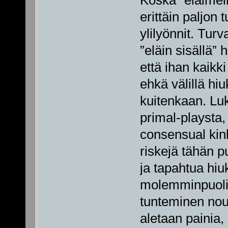
erittäin paljon 
ylilyönnit. Tur
”eläin sisällä” 
että ihan kaikki
ehkä välillä hiu
kuitenkaan. Lu
primal-playsta
consensual kink
riskejä tähän pu
ja tapahtua hi
molemminpuolin
tunteminen no
aletaan painia, 