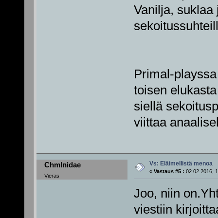
Vanilja, suklaa
sekoitussuhteil
Primal-playssa 
toisen elukasta
siellä sekoitus
viittaa anaalis
Vs: Eläimellistä menoa
Chmlnidae
«
Vastaus #5 :
02.02.2016, 1
Vieras
Joo, niin on.Yh
viestiin kirjoitt