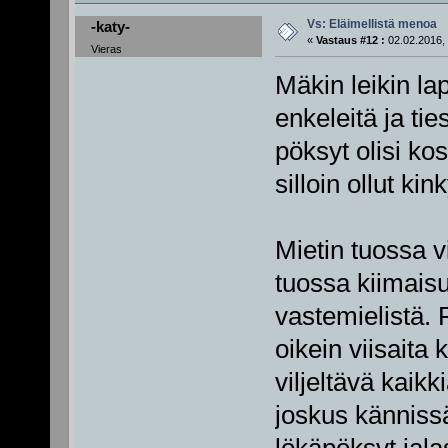
Vs: Eläimellistä menoa
-katy-
«
Vastaus #12 :
02.02.2016, 
Vieras
Mäkin leikin la
enkeleitä ja ti
pöksyt olisi k
silloin ollut kin
Mietin tuossa v
tuossa kiimaisu
vastemielistä. 
oikein viisaita 
viljeltävä kaik
joskus känniss