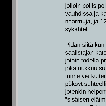
jolloin poliisip
vauhdissa ja ka
naarmuja, ja 1
sykähteli.
Pidän siitä kun
saalistajan kat
jotain todella p
joka nukkuu su
tunne vie kuite
pöksyt suhteell
jotenkin helpom
”sisäisen eläim