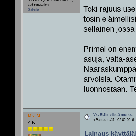
bad reputation.
Toki rajuus usei
Galleria
tosin eläimelli
sellainen jossa 
Primal on ene
asuja, valta-ase
Naaraskumppani
arvoisia. Otamm
luonnostaan. Te
Vs: Eläimellistä menoa
Ms. M
«
Vastaus #11 :
02.02.2016, 
V.I.P.
Lainaus käyttäjä