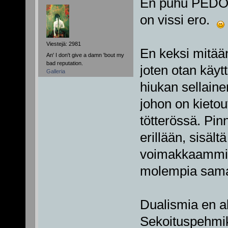
En puhu PEDOST
on vissi ero.
Viestejä: 2981
En keksi mitään
An' I don't give a damn 'bout my
bad reputation.
joten otan käyt
Galleria
hiukan sellaine
johon on kieto
tötterössä. Pin
erillään, sisält
voimakkaammin.
molempia sama
Dualismia en al
Sekoituspehmik