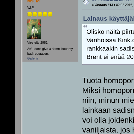
Vs: Eläimellistä menoa
Ms. M
«
Vastaus #13 :
02.02.2016, 
V.I.P.
Lainaus käyttäjäl
Olisko näitä pii
Vanhoissa Kink.co
Viestejä: 2981
rankkaakin sadis
An' I don't give a damn 'bout my
bad reputation.
Brent ei enää 201
Galleria
Tuota homoporn
Miksi homoporn
niin, minun mie
lainkaan sadis
voi olla joidenk
vaniljaista, jo