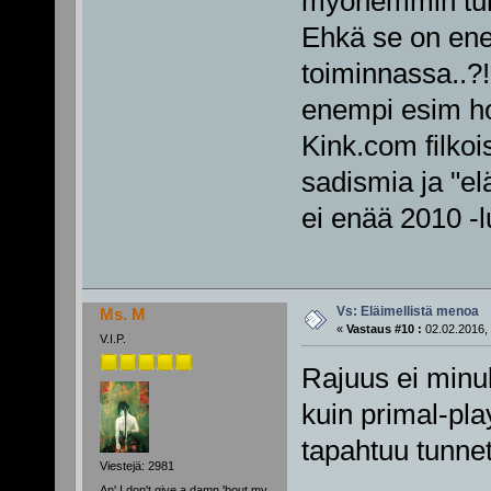
myöhemmin tunnu
Ehkä se on ene
toiminnassa..?!
enempi esim h
Kink.com filkois
sadismia ja "el
ei enää 2010 -lu
Vs: Eläimellistä menoa
Ms. M
«
Vastaus #10 :
02.02.2016, 
V.I.P.
Rajuus ei minul
kuin primal-pla
tapahtuu tunnet
Viestejä: 2981
An' I don't give a damn 'bout my