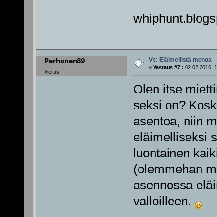
whiphunt.blogsp
Vs: Eläimellistä menoa
Perhonen89
«
Vastaus #7 :
02.02.2016, 1
Vieras
Olen itse mietti
seksi on? Koska
asentoa, niin m
eläimelliseksi 
luontainen kaiki
(olemmehan mek
asennossa eläim
valloilleen.