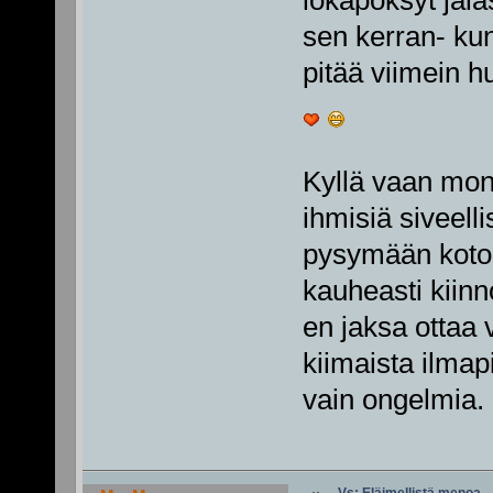
lökäpöksyt jala
sen kerran- kun
pitää viimein h
Kyllä vaan mone
ihmisiä siveell
pysymään koton
kauheasti kiinn
en jaksa ottaa 
kiimaista ilmapi
vain ongelmia