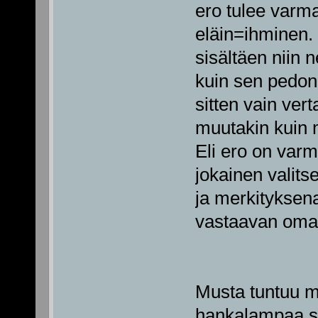
ero tulee varmaa
eläin=ihminen.
sisältäen niin
kuin sen pedon
sitten vain vert
muutakin kuin 
Eli ero on varm
jokainen valits
ja merkityksena
vastaavan omaa
Musta tuntuu m
hankalampaa sof