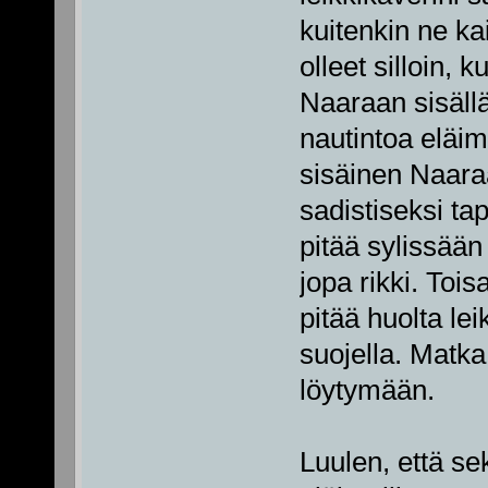
kuitenkin ne k
olleet silloin,
Naaraan sisäll
nautintoa eläim
sisäinen Naara
sadistiseksi t
pitää sylissään
jopa rikki. Toi
pitää huolta leik
suojella. Matka
löytymään.
Luulen, että sek