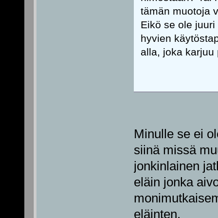
tämän muotoja va
Eikö se ole juuri
hyvien käytösta
alla, joka karju
Minulle se ei o
siinä missä muu
jonkinlainen ja
eläin jonka aiv
monimutkaisemp
eläinten.