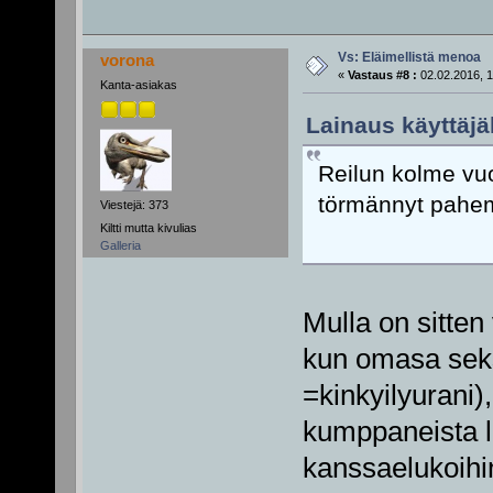
Vs: Eläimellistä menoa
vorona
«
Vastaus #8 :
02.02.2016, 1
Kanta-asiakas
Lainaus käyttäjäl
Reilun kolme vuo
törmännyt pahem
Viestejä: 373
Kiltti mutta kivulias
Galleria
Mulla on sitten
kun omasa seks
=kinkyilyurani)
kumppaneista l
kanssaelukoihi