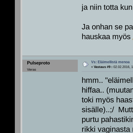
ja niin totta kun
Ja onhan se pa
hauskaa myös
Vs: Eläimellistä menoa
Pulseproto
«
Vastaus #9 :
02.02.2016, 1
Vieras
hmm.. "eläimell
hiffaa.. (muut
toki myös haast
sisälle)..;/ Mut
purtu pahastiki
rikki vaginasta 