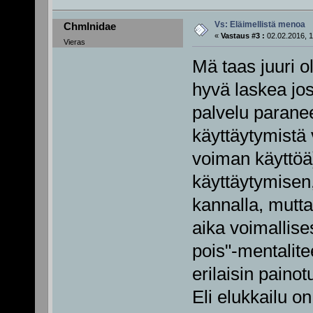
Vs: Eläimellistä menoa
Chmlnidae
«
Vastaus #3 :
02.02.2016, 1
Vieras
Mä taas juuri o
hyvä laskea josk
palvelu parane
käyttäytymistä 
voiman käyttöä
käyttäytymisen,
kannalla, mutta 
aika voimallise
pois"-mentalite
erilaisin paino
Eli elukkailu o