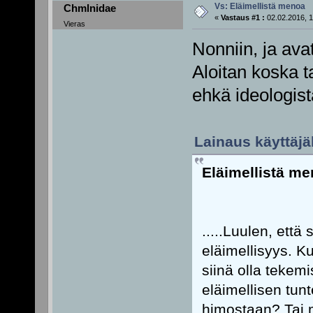
Vs: Eläimellistä menoa
Chmlnidae
«
Vastaus #1 :
02.02.2016, 1
Vieras
Nonniin, ja ava
Aloitan koska t
ehkä ideologist
Lainaus käyttäjäl
Eläimellistä m
.....Luulen, että
eläimellisyys. Ku
siinä olla tekemi
eläimellisen tun
himostaan? Tai mi