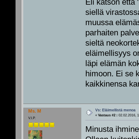
Eli katson ett
siellä virasto
muussa elämäss
parhaiten palve
sieltä neokorte
eläimellisyys o
läpi elämän kok
himoon. Ei se 
kaikkinensa kar
Vs: Eläimellistä menoa
Ms. M
«
Vastaus #2 :
02.02.2016, 1
V.I.P.
Minusta ihmine