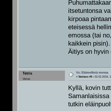
Puhumattakaan s
itsetuntonsa v
kirpoaa pintaa
eteisessä hell
emossa (tai no,
kaikkein pisin).
Äitiys on hyvin
Vs: Eläimellistä menoa
Tetris
«
Vastaus #6 :
02.02.2016, 1
Vieras
Kyllä, kovin tutt
Samanlaisissa fi
tutkin eläinpuo