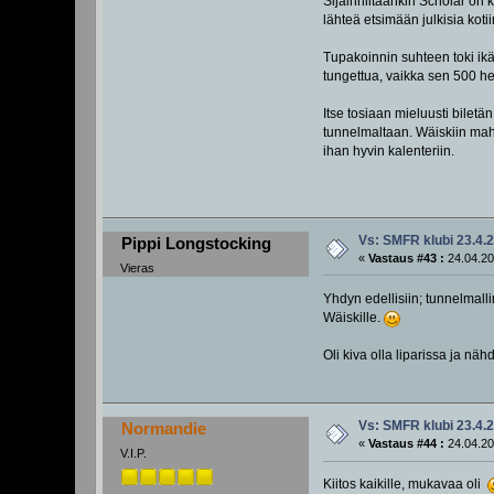
Sijainniltaankin Scholar on 
lähteä etsimään julkisia koti
Tupakoinnin suhteen toki ikäv
tungettua, vaikka sen 500 
Itse tosiaan mieluusti biletän
tunnelmaltaan. Wäiskiin mah
ihan hyvin kalenteriin.
Vs: SMFR klubi 23.4.
Pippi Longstocking
«
Vastaus #43 :
24.04.20
Vieras
Yhdyn edellisiin; tunnelmalli
Wäiskille.
Oli kiva olla liparissa ja nä
Vs: SMFR klubi 23.4.
Normandie
«
Vastaus #44 :
24.04.20
V.I.P.
Kiitos kaikille, mukavaa oli