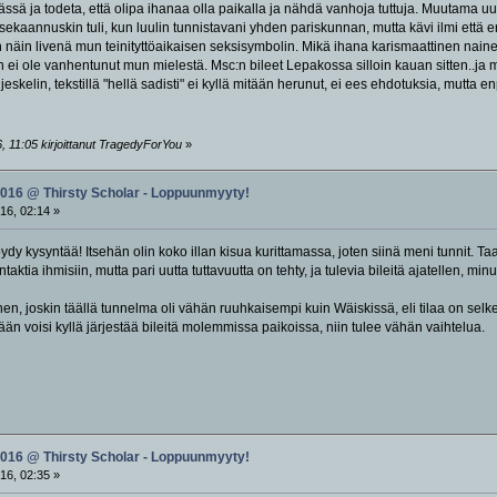
ssä ja todeta, että olipa ihanaa olla paikalla ja nähdä vanhoja tuttuja. Muutama u
 sekaannuskin tuli, kun luulin tunnistavani yhden pariskunnan, mutta kävi ilmi että e
un näin livenä mun teinityttöaikaisen seksisymbolin. Mikä ihana karismaattinen naine
n ei ole vanhentunut mun mielestä. Msc:n bileet Lepakossa silloin kauan sitten..ja 
eskelin, tekstillä "hellä sadisti" ei kyllä mitään herunut, ei ees ehdotuksia, mutta
, 11:05 kirjoittanut TragedyForYou
»
2016 @ Thirsty Scholar - Loppuunmyyty!
16, 02:14 »
öydy kysyntää! Itsehän olin koko illan kisua kurittamassa, joten siinä meni tunnit. 
ktia ihmisiin, mutta pari uutta tuttavuutta on tehty, ja tulevia bileitä ajatellen, minu
nen, joskin täällä tunnelma oli vähän ruuhkaisempi kuin Wäiskissä, eli tilaa on se
ään voisi kyllä järjestää bileitä molemmissa paikoissa, niin tulee vähän vaihtelua.
2016 @ Thirsty Scholar - Loppuunmyyty!
16, 02:35 »