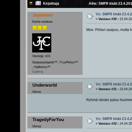
Kirjoittaja
Aihe: SMFR klubi 23.4.201
Vs: SMFR klubi 23.4.
Jayteasee
«
Vastaus #30 :
23.04.20
Kanta-asiakas
Moe. Piirturi saapuu, mutta
Viestejä: 415
Saapaspöppelö™, TruuPiirturi™
, Halihirmu™
Galleria
Vs: SMFR klubi 23.4.
Underworld
«
Vastaus #31 :
23.04.20
Vieras
Ryhmä rämän paluu huomenna 
Vs: SMFR klubi 23.4.
TragedyForYou
«
Vastaus #32 :
24.04.20
Vieras