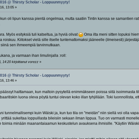
2016 @ Thirsty Scholar - Loppuunmyyty!
16, 13:05 »
 kun oli lipun kanssa pientä ongelmaa, mutta saatiin Tintin kanssa se samantien rat
.
ura. Myös esityksiä tuli katseltua, ja hyviä olivat
Oma ilta meni sitten lopuksi hiem
a roiskuu. Kiitokset vielä sille itselle tuntemattomaksi jääneelle (ilmeisesti) järjes
 siinä sen ihmeempiä tarvinnutkaan.
kana, ja varmaan ihan limulinjalla :roll:
 14:20 kirjoittanut vorezz
»
2016 @ Thirsty Scholar - Loppuunmyyty!
16, 13:46 »
 päässyt haittamaan, kun maltoin pysytellä enimmäkseen poissa siitä isoimmasta tila
 baaritiskin luona oleva pöytä tuntui olevan koko illan tyhjillään. Toki luonnollista
i tunnelmallisempi kuin Wäiski ja, kun tuo tila on "meidän" niin siellä voi olla vap
yrittää sukeltaa loppuillasta bileisiin sekaan ilman lippua. Tuo on varmasti monelle m
vitse toimia minään maanantaiaamun keskustelun avauksena ihmisille. "Käytiin Wäiski