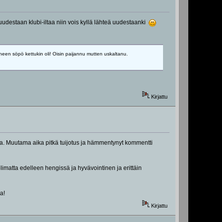
n uudestaan klubi-iltaa niin vois kyllä lähteä uudestaanki
heen söpö kettukin oli! Oisin paijannu mutten uskaltanu.
Kirjattu
olla. Muutama aika pitkä tuijotus ja hämmentynyt kommentti
limatta edelleen hengissä ja hyvävointinen ja erittäin
aa!
Kirjattu