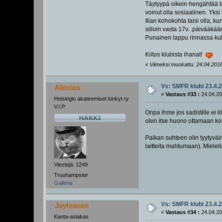
Täytyypä oikein hengähtää tä
voinut olla sosiaalinen. Yksi
Illan kohokohta taisi olla, k
silloin vasta 17v...päivääkää
Punainen lappu rinnassa kulj
Kiitos klubista ihanat!
«
Viimeksi muokattu: 24.04.2016
Vs: SMFR klubi 23.4.
Alexios
«
Vastaus #33 :
24.04.20
Helsingin akateemiset kinkyt ry
V.I.P.
Onpa ihme jos sadistille ei l
olen itse huono ottamaan konta
Paikan suhteen olin tyytyväi
laitteita mahtumaan). Mielell
Viestejä: 1249
Truuhampster
Galleria
Vs: SMFR klubi 23.4.
Jayteasee
«
Vastaus #34 :
24.04.20
Kanta-asiakas