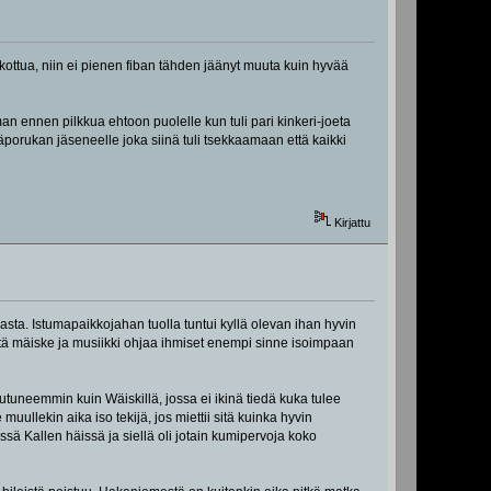
kottua, niin ei pienen fiban tähden jäänyt muuta kuin hyvää
an ennen pilkkua ehtoon puolelle kun tuli pari kinkeri-joeta
täjäporukan jäseneelle joka siinä tuli tsekkaamaan että kaikki
Kirjattu
sta. Istumapaikkojahan tuolla tuntui kyllä olevan ihan hyvin
, että mäiske ja musiikki ohjaa ihmiset enempi sinne isoimpaan
autuneemmin kuin Wäiskillä, jossa ei ikinä tiedä kuka tulee
uullekin aika iso tekijä, jos miettii sitä kuinka hyvin
ssä Kallen häissä ja siellä oli jotain kumipervoja koko