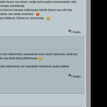
usikin kasvo sai nimen, mutta hyvin paljon enemmänkin olisi
rehdyin henkilöistä.
n! Kerroin hänelle miltä tuntui nähdä hänet, kun olin itse
mähän olin siellä reiveissä..
 enpä yllättynyt. Elämä on semmoista.
Kirjattu
Taas olin vähemmän sosiaalinen kuin olisin halunnut, vielä kun
lle saa kyllä tulla juttelemaan.
lkeästi vähemmän (ei myöskään ilmeisesti saatu kaikkia
Kirjattu