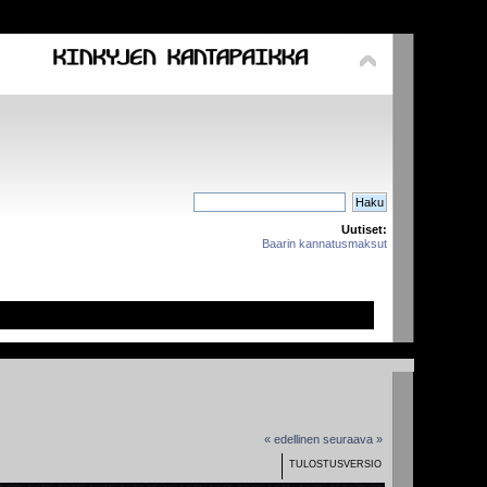
Uutiset:
Baarin kannatusmaksut
« edellinen
seuraava »
TULOSTUSVERSIO