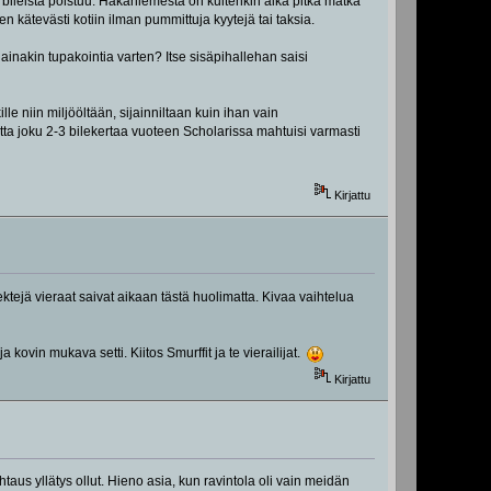
ä bileistä poistuu. Hakaniemestä on kuitenkin aika pitkä matka
n kätevästi kotiin ilman pummittuja kyytejä tai taksia.
 ainakin tupakointia varten? Itse sisäpihallehan saisi
lle niin miljööltään, sijainniltaan kuin ihan vain
a joku 2-3 bilekertaa vuoteen Scholarissa mahtuisi varmasti
Kirjattu
ektejä vieraat saivat aikaan tästä huolimatta. Kivaa vaihtelua
kovin mukava setti. Kiitos Smurffit ja te vierailijat.
Kirjattu
taus yllätys ollut. Hieno asia, kun ravintola oli vain meidän