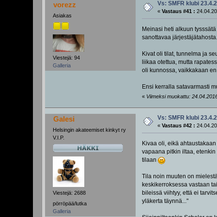
Vs: SMFR klubi 23.4.
vorezz
«
Vastaus #41 :
24.04.20
Asiakas
Meinasi heti alkuun tysssätä
sanottavaa järjestäjätahosta
Kivat oli tilat, tunnelma ja se
Viestejä: 94
liikaa otettua, mutta rapatess
Galleria
oli kunnossa, vaikkakaan en
Ensi kerralla satavarmasti mu
«
Viimeksi muokattu: 24.04.2016,
Vs: SMFR klubi 23.4.
Galesi
«
Vastaus #42 :
24.04.20
Helsingin akateemiset kinkyt ry
V.I.P.
Kivaa oli, eikä ahtaustakaan
vapaana pitkin iltaa, etenkin
tilaan
Tila noin muuten on mielestän
keskikerroksessa vastaan tai 
bileissä viihtyy, että ei tar
Viestejä: 2688
yläkerta täynnä..."
pörröpää/lutka
Galleria