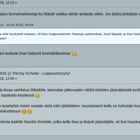
16, 12:14 »
li paljon tunnelmallisempi ku Wäiski vaikka vähän ahdasta olikin. Jos täällä järkätää
al - 24.04.2016, 04:04
le että houkutteli mukaan, oli ihan huippumeininki. Hassuja sattumuksia, hyvä läppää, ja ihan kau
asin!
 olen kuitenki ihan helposti tunnistettavsissa
2016 @ Thirsty Scholar - Loppuunmyyty!
16, 12:55 »
a kivaa vaihtelua Wäiskille, kannatan jatkossakin välillä bileiden järjestämistä tu
ona tupakalla käydessä
kyselyihin voisin vastata vielä näin jälkikäteen: seuralaiseni kettu on huhuista huo
oinkohteluun
a kaikille ihanille ihmisille, jotka teitte illan ja tietysti järjestäjille, oli tosi hausk