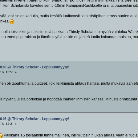
kuitenkin hivenen parempi kuin Wäiski, ainakin, jos miettii mihin aikaan sitä yleens
in, kun Scholarista kävelee sen 5-10min Kamppiin/Rautikselle ja siitä pääseekin sitte
ää, että se on kadulla, mutta kesällä luultavasti saisi sisäpihan terassipuolen auki
henkeä
 tuolla toistekkin ja näkisin, että paikkana Thirsty Scholar tuo hyvää vaihtelua Wäiski
tuu enempi porukkaa ja tämän myötä tuskin on järkeä tuolta kokonaan poistua, mutt
2016 @ Thirsty Scholar - Loppuunmyyty!
16, 13:51 »
nen oli tapahtuma ja puitteet. Toki leikkimistä ahtaus haittasi, mutta mukavia äänief
hdä hyväntuulista porukkaa ja höpöttää ihanien ihmisten kanssa. Minusta onnistunut ja 
2016 @ Thirsty Scholar - Loppuunmyyty!
16, 14:31 »
Paikkana TS tosiaankin tunnelmallinen, intiimi, tosin hiukan ahdas, vaan ei tuo ah