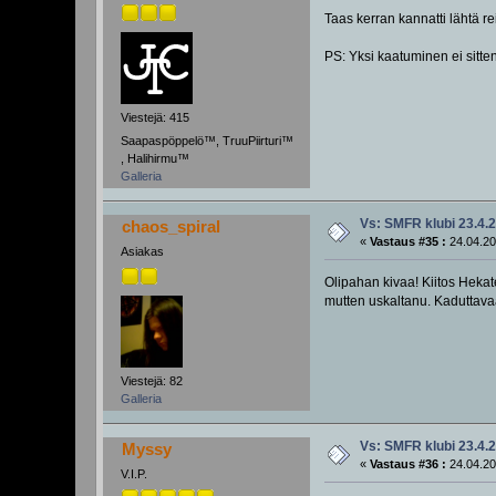
Taas kerran kannatti lähtä re
PS: Yksi kaatuminen ei sitten r
Viestejä: 415
Saapaspöppelö™, TruuPiirturi™
, Halihirmu™
Galleria
Vs: SMFR klubi 23.4.
chaos_spiral
«
Vastaus #35 :
24.04.20
Asiakas
Olipahan kivaa! Kiitos Hekat
mutten uskaltanu. Kaduttavaa
Viestejä: 82
Galleria
Vs: SMFR klubi 23.4.
Myssy
«
Vastaus #36 :
24.04.20
V.I.P.