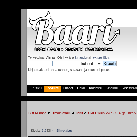
Tervetuloa,
Vieras
. Ole hyvä ja
kirjaudu
tai
rekisteröidy
.
Kirjautuaksesi anna tunnus, salasana ja istuntosi pituus
Etusivu
Foorumi
Ohjeet
Haku
Kalenteri
Kirjaudu
Rekisterö
BDSM-baari
 Ilmoitustaulu
Miitit
SMFR klubi 23.4.2016 @ Thirsty
Sivuja:
1
2
[
3
]
4
Siirry alas