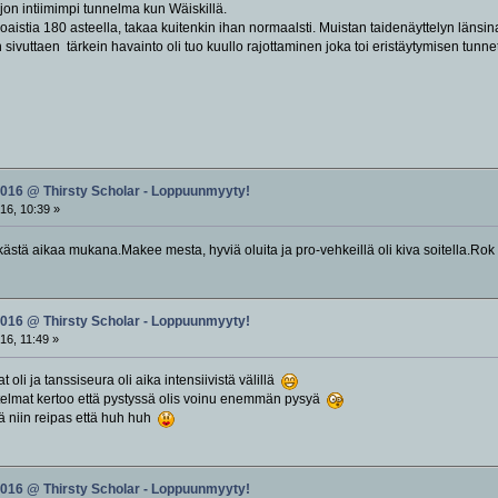
jon intiimimpi tunnelma kun Wäiskillä.
lloaistia 180 asteella, takaa kuitenkin ihan normaalsti. Muistan taidenäyttelyn län
 sivuttaen tärkein havainto oli tuo kuullo rajottaminen joka toi eristäytymisen tunnet
2016 @ Thirsty Scholar - Loppuunmyyty!
16, 10:39 »
iiiitkästä aikaa mukana.Makee mesta, hyviä oluita ja pro-vehkeillä oli kiva soitella.Rok
2016 @ Thirsty Scholar - Loppuunmyyty!
16, 11:49 »
at oli ja tanssiseura oli aika intensiivistä välillä
telmat kertoo että pystyssä olis voinu enemmän pysyä
llä niin reipas että huh huh
2016 @ Thirsty Scholar - Loppuunmyyty!