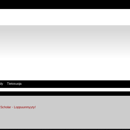
idy
Tietosuoja
 Scholar - Loppuunmyyty!