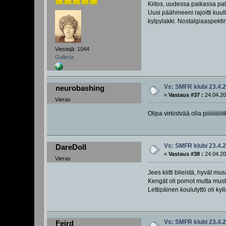
Kiitos, uudessa paikassa pal
Uusi päähineeni rajoitti kuu
kylpylakki. Nostalgiaaspektin
Viestejä: 1044
Galleria
Vs: SMFR klubi 23.4.
neurobashing
«
Vastaus #37 :
24.04.20
Vieras
Olipa virkistvää olla piiiiiii
Vs: SMFR klubi 23.4.
DareDoll
«
Vastaus #38 :
24.04.20
Vieras
Jees kiitti bileistä, hyvät mus
Kengät oli pornot mutta mus
Lettipäinen koulutyttö oli ky
Vs: SMFR klubi 23.4.
Feird