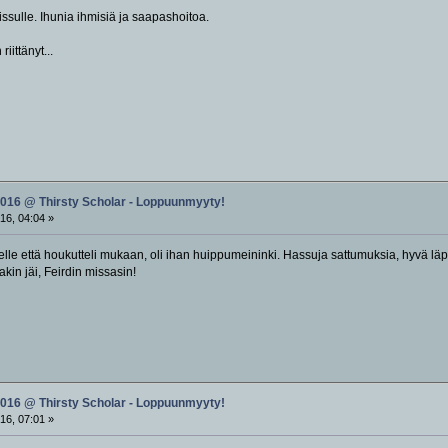
issulle. Ihunia ihmisiä ja saapashoitoa.
iittänyt...
2016 @ Thirsty Scholar - Loppuunmyyty!
16, 04:04 »
elle että houkutteli mukaan, oli ihan huippumeininki. Hassuja sattumuksia, hyvä läp
kin jäi, Feirdin missasin!
2016 @ Thirsty Scholar - Loppuunmyyty!
16, 07:01 »