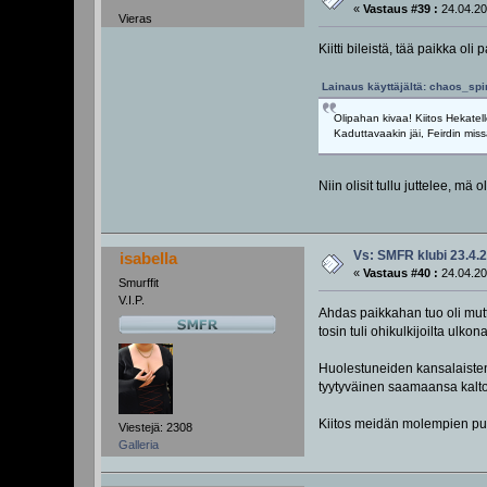
«
Vastaus #39 :
24.04.20
Vieras
Kiitti bileistä, tää paikka o
Lainaus käyttäjältä: chaos_spir
Olipahan kivaa! Kiitos Hekatel
Kaduttavaakin jäi, Feirdin miss
Niin olisit tullu juttelee, mä
Vs: SMFR klubi 23.4.
isabella
«
Vastaus #40 :
24.04.20
Smurffit
V.I.P.
Ahdas paikkahan tuo oli mutt
tosin tuli ohikulkijoilta ulk
Huolestuneiden kansalaisten 
tyytyväinen saamaansa kalt
Kiitos meidän molempien puolest
Viestejä: 2308
Galleria