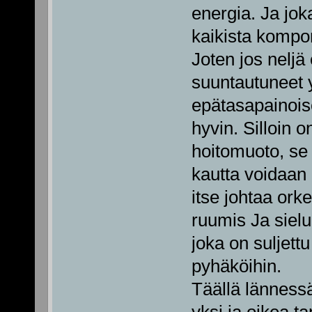
energia. Ja jok
kaikista kompon
Joten jos neljä
suuntautuneet y
epätasapainoises
hyvin. Silloin o
hoitomuoto, se 
kautta voidaan 
itse johtaa ork
ruumis Ja sielu 
joka on suljett
pyhäköihin.
Täällä lännessä