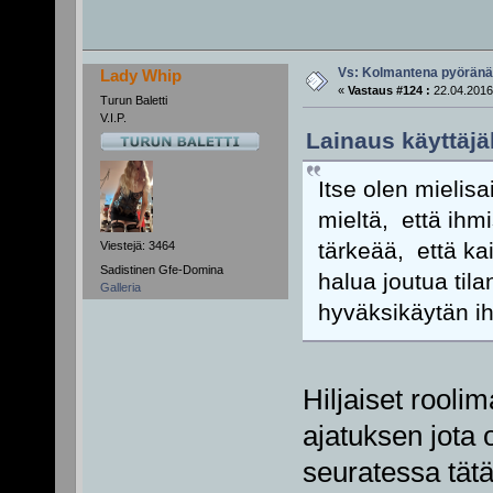
Vs: Kolmantena pyörän
Lady Whip
«
Vastaus #124 :
22.04.2016
Turun Baletti
V.I.P.
Lainaus käyttäjäl
Itse olen mielisa
mieltä, että ihm
tärkeää, että ka
Viestejä: 3464
Sadistinen Gfe-Domina
halua joutua ti
Galleria
hyväksikäytän ih
Hiljaiset roolim
ajatuksen jota 
seuratessa tätä