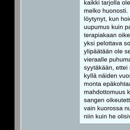
kaikki tarjolla o
melko huonosti. 
löytynyt, kun hoi
uupumus kuin pan
terapiakaan oike
yksi pelottava s
ylipäätään ole s
vieraalle puhuma
syytäkään, ettei
kyllä näiden vuo
monta epäkohtaa,
mahdottomuus kor
sangen oikeutett
vain kuorossa nur
niin kuin he olis