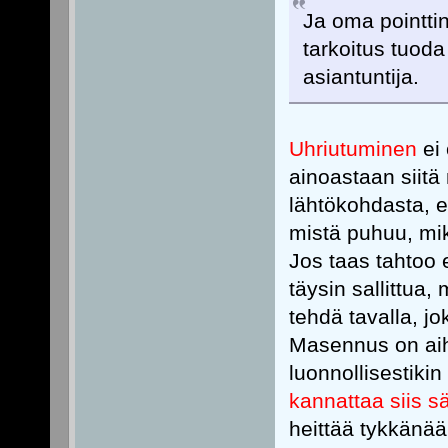
Ja oma pointtini
tarkoitus tuoda
asiantuntija.
Uhriutuminen
ei 
ainoastaan siitä
lähtökohdasta, e
mistä puhuu, mik
Jos taas tahtoo e
täysin sallittua,
tehdä tavalla, jo
Masennus on aihe
luonnollisestiki
kannattaa siis sää
heittää tykkän