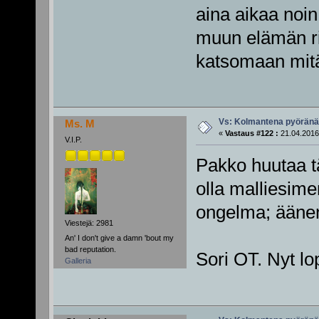
aina aikaa noin
muun elämän rie
katsomaan mitä
Vs: Kolmantena pyörän
Ms. M
«
Vastaus #122 :
21.04.2016
V.I.P.
Pakko huutaa tä
olla malliesimer
ongelma; äänen
Viestejä: 2981
An' I don't give a damn 'bout my
bad reputation.
Sori OT. Nyt lo
Galleria