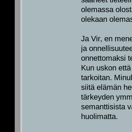
olemassa olosta,
olekaan olemas
Ja Vir, en mene
ja onnellisuutee
onnettomaksi te
Kun uskon että 
tarkoitan. Minul
siitä elämän h
tärkeyden ymmä
semanttisista va
huolimatta.