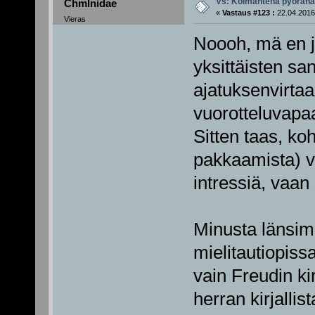
Vs: Kolmantena pyörän
Chmlnidae
«
Vastaus #123 :
22.04.2016
Vieras
Noooh, mä en j
yksittäisten sa
ajatuksenvirtaa.
vuorotteluvapaal
Sitten taas, ko
pakkaamista) v
intressiä, vaan
Minusta länsim
mielitautiopissa
vain Freudin ki
herran kirjallis