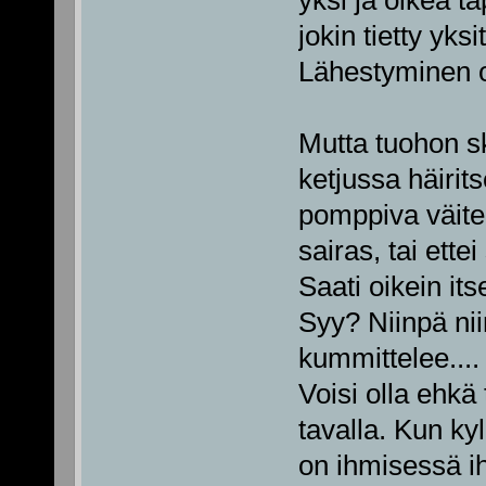
yksi ja oikea t
jokin tietty yksi
Lähestyminen on
Mutta tuohon s
ketjussa häirits
pomppiva väite
sairas, tai ette
Saati oikein it
Syy? Niinpä nii
kummittelee....
Voisi olla ehkä 
tavalla. Kun kyl
on ihmisessä i