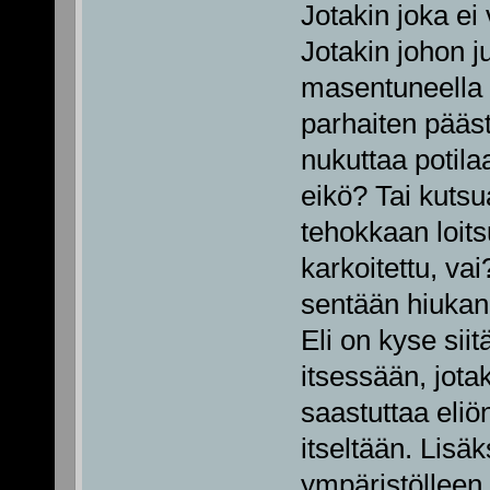
Jotakin joka ei
Jotakin johon j
masentuneella i
parhaiten pääs
nukuttaa potila
eikö? Tai kutsu
tehokkaan loits
karkoitettu, vai
sentään hiukan
Eli on kyse siit
itsessään, jota
saastuttaa eliö
itseltään. Lisäk
ympäristölleen