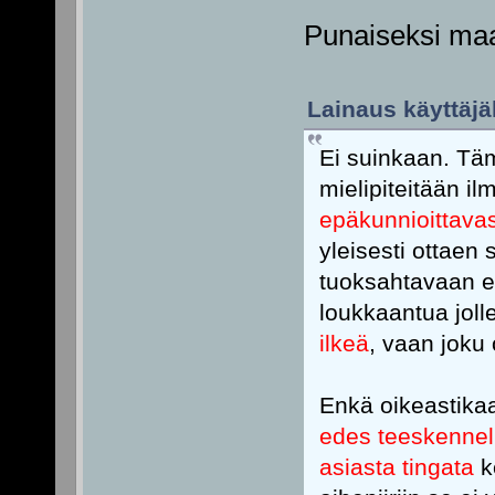
Punaiseksi maa
Lainaus käyttäjäl
Ei suinkaan. Täm
mielipiteitään i
epäkunnioittavas
yleisesti ottaen 
tuoksahtavaan er
loukkaantua jol
ilkeä
, vaan joku 
Enkä oikeastikaa
edes teeskennell
asiasta tingata
k