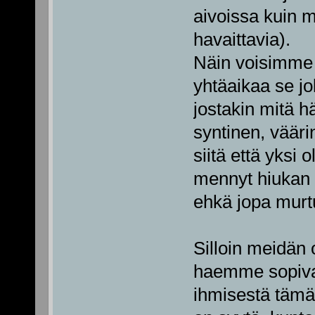
aivoissa kuin 
havaittavia).
Näin voisimme 
yhtäaikaa se j
jostakin mitä h
syntinen, vääri
siitä että yksi
mennyt hiukan 
ehkä jopa murtu
Silloin meidän o
haemme sopiva
ihmisestä tämä