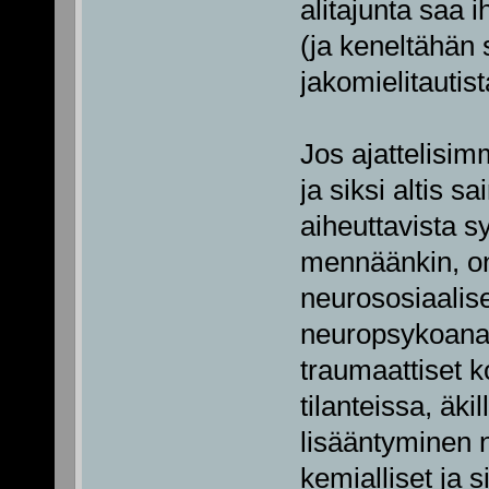
alitajunta saa 
(ja keneltähän 
jakomielitautist
Jos ajattelisim
ja siksi altis 
aiheuttavista s
mennäänkin, on
neurososiaalis
neuropsykoanaly
traumaattiset 
tilanteissa, äki
lisääntyminen n
kemialliset ja s