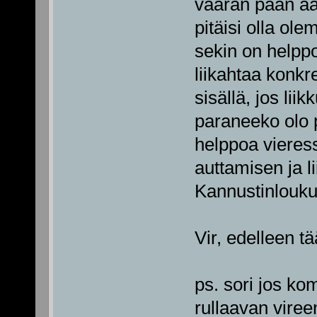
väärän pään ääri
pitäisi olla ol
sekin on helppo
liikahtaa konkr
sisällä, jos lii
paraneeko olo pi
helppoa vieres
auttamisen ja l
Kannustinlouku
Vir, edelleen tä
ps. sori jos ko
rullaavan vireen