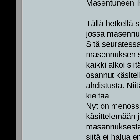
Masentuneen ih
Tällä hetkellä
jossa masennus 
Sitä seuratess
masennuksen sy
kaikki alkoi siit
osannut käsitell
ahdistusta. Niit
kieltää.
Nyt on menossa 
käsittelemään 
masennuksesta t
siitä ei halua 