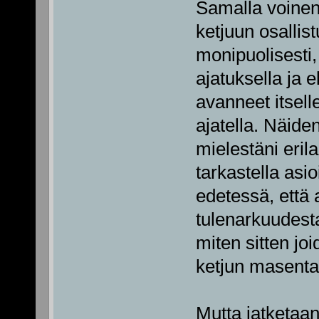
Samalla voinen 
ketjuun osallistu
monipuolisesti
ajatuksella ja 
avanneet itselle
ajatella. Näide
mielestäni erilai
tarkastella asi
edetessä, että 
tulenarkuudesta
miten sitten jo
ketjun masent
Mutta jatketaan