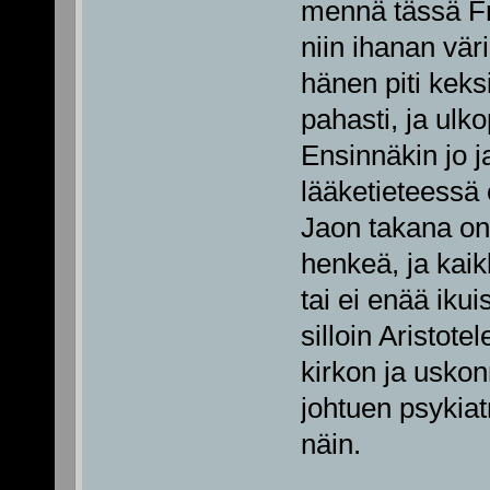
mennä tässä Fre
niin ihanan vär
hänen piti kek
pahasti, ja ulko
Ensinnäkin jo j
lääketieteessä 
Jaon takana on 
henkeä, ja kaik
tai ei enää iku
silloin Aristote
kirkon ja uskon
johtuen psykiat
näin.