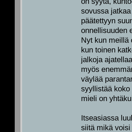
on syytä, kunto
sovussa jatkaa
päätettyyn suu
onnellisuuden 
Nyt kun meillä o
kun toinen kat
jalkoja ajatell
myös enemmän m
väylää parantam
syyllistää koko 
mieli on yhtäku
Itseasiassa luul
siitä mikä voisi