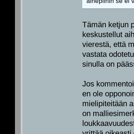
aihepiiriin se ei
Tämän ketjun p
keskustellut ai
vierestä, että 
vastata odotetu
sinulla on pääs
Jos kommentoin 
en ole opponoim
mielipiteitään a
on malliesimerk
loukkaavuudesta
yrittää oikeast