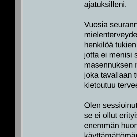
ajatuksilleni.
Vuosia seurann
mielenterveyde
henkilöä tukie
jotta ei menisi
masennuksen ma
joka tavallaan
kietoutuu terve
Olen sessioinu
se ei ollut erit
enemmän huomio
käyttämättömän