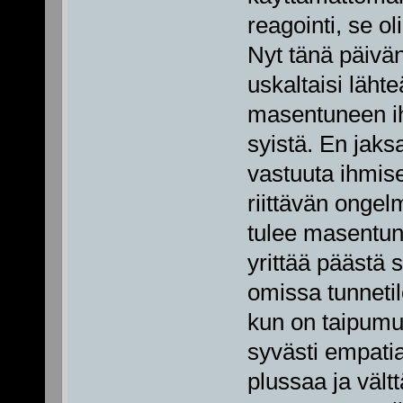
reagointi, se ol
Nyt tänä päivän
uskaltaisi läht
masentuneen ih
syistä. En jaks
vastuuta ihmise
riittävän ongel
tulee masentune
yrittää päästä 
omissa tunneti
kun on taipumus
syvästi empati
plussaa ja väl