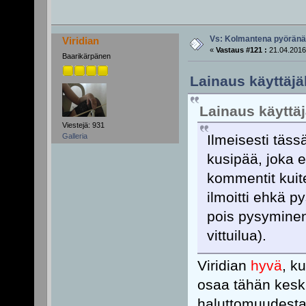
Vs: Kolmantena pyörän
Viridian
«
Vastaus #121 :
21.04.2016
Baarikärpänen
Lainaus käyttäjäl
Lainaus käyttäjä
Viestejä: 931
Galleria
Ilmeisesti täs
kusipää, joka e
kommentit kuit
ilmoitti ehkä p
pois pysyminen
vittuilua).
Viridian
hyvä
, k
osaa tähän kesku
haluttomuudesta 