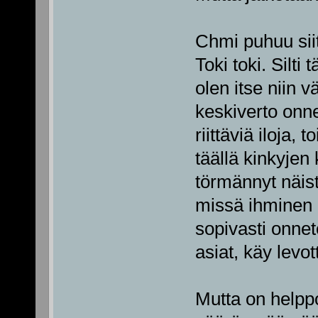
Chmi puhuu siit
Toki toki. Silti
olen itse niin 
keskiverto onne
riittäviä iloja,
täällä kinkyjen
törmännyt näis
missä ihminen 
sopivasti onneto
asiat, käy levo
Mutta on helppo