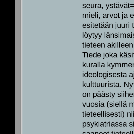
seura, ystävät
mieli, arvot ja
esitetään juuri 
löytyy länsimai
tieteen akillee
Tiede joka käsit
kuralla kymmeni
ideologisesta a
kulttuurista. Ny
on päästy siihe
vuosia (siellä m
tieteellisesti
psykiatriassa 
saaneet tieteel