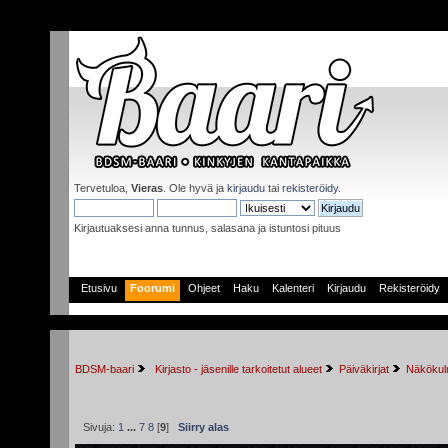
Tervetuloa,
Vieras
. Ole hyvä ja
kirjaudu
tai
rekisteröidy
.
Kirjautuaksesi anna tunnus, salasana ja istuntosi pituus
Etusivu
Foorumi
Ohjeet
Haku
Kalenteri
Kirjaudu
Rekisteröidy
BDSM-baari
 Kirjasto - jäsenille tarkoitetut alueet
Päiväkirjat
Näkökulm
Sivuja:
1
...
7
8
[
9
]
Siirry alas