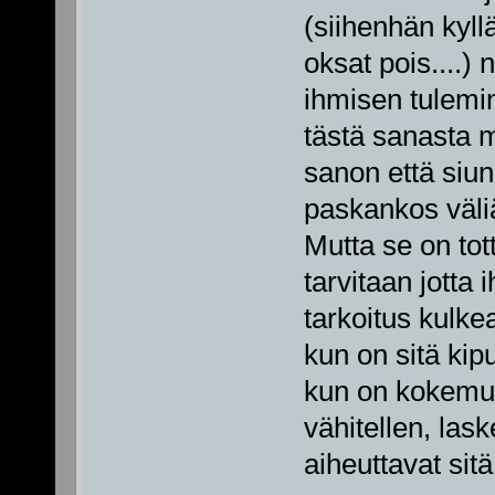
(siihenhän kyllä
oksat pois....)
ihmisen tulemi
tästä sanasta m
sanon että siun
paskankos väliä
Mutta se on tott
tarvitaan jotta
tarkoitus kulke
kun on sitä kipu
kun on kokemus
vähitellen, laske
aiheuttavat sitä