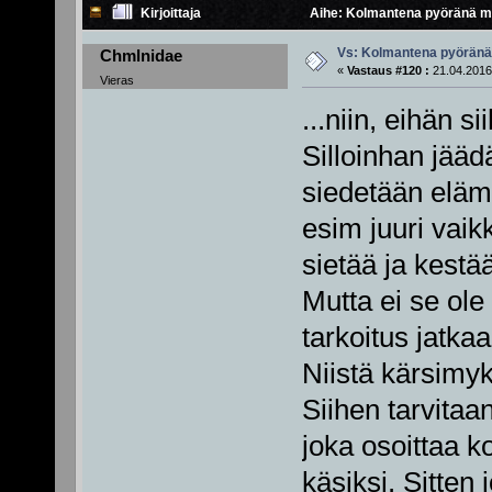
Kirjoittaja
Aihe: Kolmantena pyöränä m
Vs: Kolmantena pyörän
Chmlnidae
«
Vastaus #120 :
21.04.2016
Vieras
...niin, eihän s
Silloinhan jäädä
siedetään elämä
esim juuri va
sietää ja kestä
Mutta ei se ole
tarkoitus jatka
Niistä kärsimyk
Siihen tarvitaa
joka osoittaa k
käsiksi. Sitten