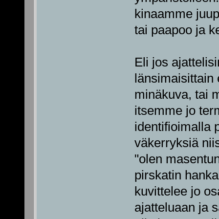
kinaamme juupa
tai paapoo ja k
Eli jos ajattel
länsimaisittain 
minäkuva, tai m
itsemme jo ter
identifioimalla p
väkerryksiä nii
"olen masentun
pirskatin hanka
kuvittelee jo o
ajatteluaan ja