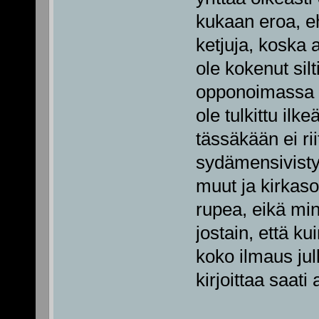
kukaan eroa, eh
ketjuja, koska a
ole kokenut sil
opponoimassa m
ole tulkittu il
tässäkään ei rii
sydämensivistys
muut ja kirkaso
rupea, eikä minu
jostain, että ku
koko ilmaus jul
kirjoittaa saati 