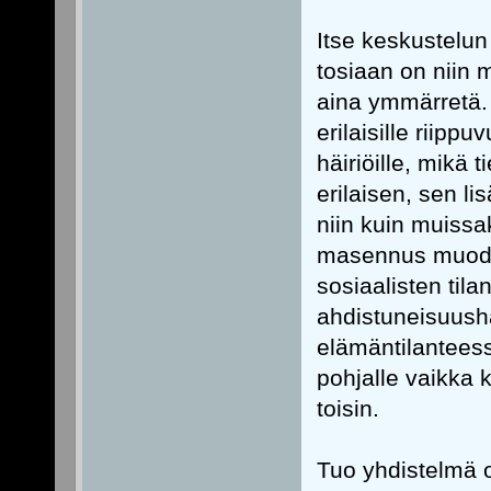
Itse keskustelun
tosiaan on niin 
aina ymmärretä. 
erilaisille riipp
häiriöille, mikä 
erilaisen, sen li
niin kuin muissa
masennus muodos
sosiaalisten tila
ahdistuneisuush
elämäntilanteess
pohjalle vaikka k
toisin.
Tuo yhdistelmä 