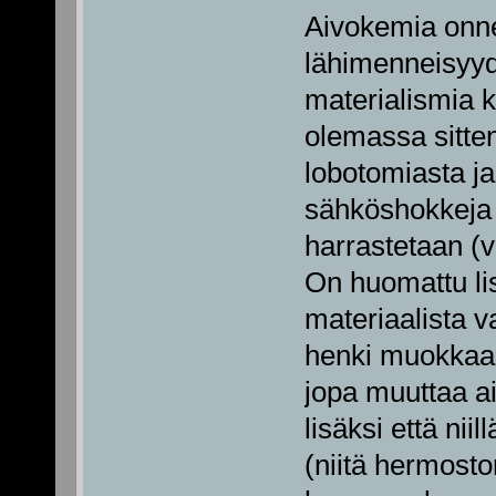
Aivokemia onnek
lähimenneisyyd
materialismia 
olemassa sitte
lobotomiasta ja
sähköshokkeja 
harrastetaan (v
On huomattu lis
materiaalista v
henki muokkaa m
jopa muuttaa ai
lisäksi että nii
(niitä hermoston