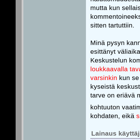
mutta kun sellais
kommentoineeksi
sitten tartuttiin.
Minä pysyn kann
esittänyt väliai
Keskustelun ko
loukkaavalla tav
varsinkin
kun se 
kyseistä keskust
tarve on eriävä 
kohtuuton vaati
kohdaten, eikä
s
Lainaus käyttäjä