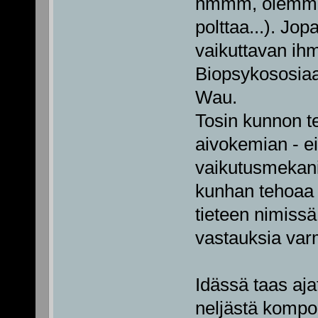
hmmm, olemme 
polttaa...). Jo
vaikuttavan ih
Biopsykososiaal
Wau.
Tosin kunnon te
aivokemian - ei
vaikutusmekanis
kunhan tehoaa (
tieteen nimissä
vastauksia var
Idässä taas aj
neljästä kompon