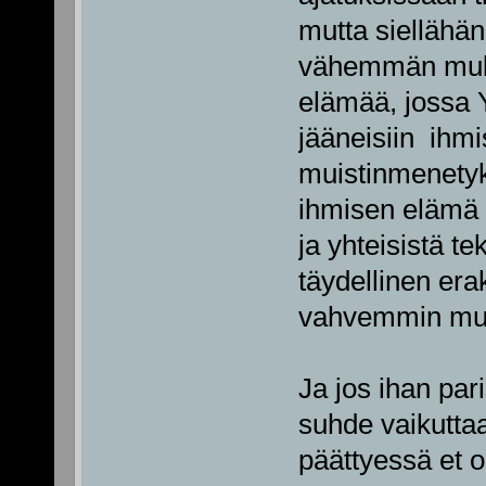
mutta siellähän
vähemmän mukan
elämää, jossa Y
jääneisiin ihmis
muistinmenetyk
ihmisen elämä 
ja yhteisistä te
täydellinen erak
vahvemmin mui
Ja jos ihan pari
suhde vaikutta
päättyessä et o