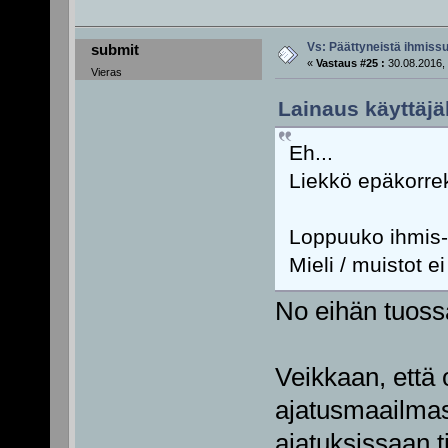
Vs: Päättyneistä ihmissu
submit
«
Vastaus #25 :
30.08.2016, 
Vieras
Lainaus käyttäjäl
Eh...
Liekkö epäkorrek
Loppuuko ihmis-
Mieli / muistot e
No eihän tuoss
Veikkaan, että 
ajatusmaailmast
ajatuksissaan t