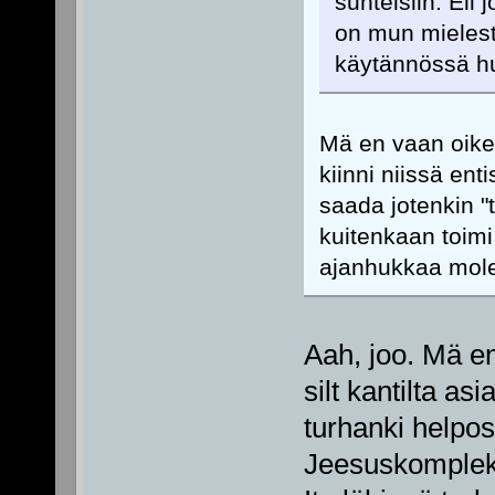
suhteisiin. El
on mun mielest
käytännössä hu
Mä en vaan oikei
kiinni niissä ent
saada jotenkin "
kuitenkaan toimi
ajanhukkaa mole
Aah, joo. Mä en
silt kantilta as
turhanki helpos
Jeesuskompleksi