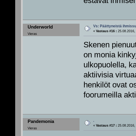
estävät ihmis
Vs: Päättyneistä ihmissu
Underworld
«
Vastaus #16 :
25.08.2016, 
Vieras
Skenen pienuute
on monia kinkyj
ulkopuolella, ka
aktiivisia virt
henkilöt ovat o
foorumeilla akt
.
Pandemonia
«
Vastaus #17 :
25.08.2016, 
Vieras