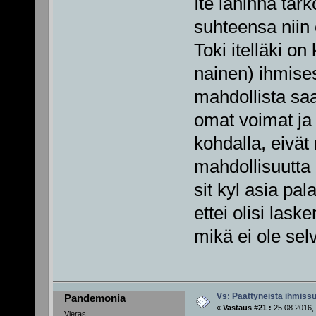
Ite lähinnä tark
suhteensa niin 
Toki itelläki o
nainen) ihmises
mahdollista saa
omat voimat ja 
kohdalla, eivät
mahdollisuutta
sit kyl asia pa
ettei olisi laske
mikä ei ole selv
Vs: Päättyneistä ihmissu
Pandemonia
«
Vastaus #21 :
25.08.2016, 
Vieras