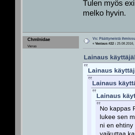
Tulen myös exi
melko hyvin.
Vs: Päättyneistä ihmissu
Chmlnidae
«
Vastaus #22 :
25.08.2016, 
Vieras
Lainaus käyttäjä
Lainaus käyttäj
Lainaus käytt
Lainaus käyt
No kappas Pa
lukee sen mut
ni en ehtin
vaikuttaa kai