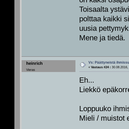
Toisaalta ystäv
polttaa kaikki s
uusia pettymyk
Mene ja tiedä.
Vs: Päättyneistä ihmissu
heinrich
«
Vastaus #24 :
30.08.2016, 
Vieras
Eh...
Liekkö epäkorre
Loppuuko ihmis
Mieli / muistot