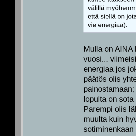
välillä myöhemmin,
että siellä on jot
vie energiaa).
Mulla on AINA 
vuosi... viimei
energiaa jos jo
päätös olis yht
painostamaan; en
lopulta on sota
Parempi olis läh
muulta kuin hy
sotiminenkaan k