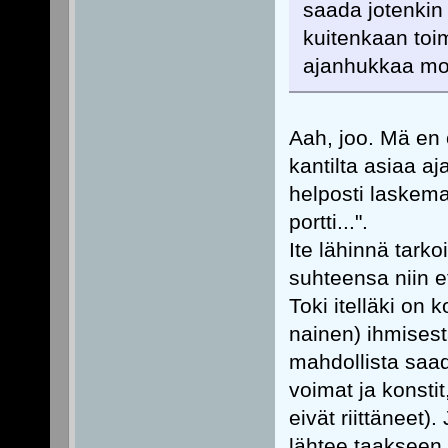
saada jotenkin
kuitenkaan toim
ajanhukkaa mo
Aah, joo. Mä en o
kantilta asiaa aj
helposti laskema
portti...".
Ite lähinnä tarko
suhteensa niin e
Toki itelläki on
nainen) ihmisest
mahdollista saad
voimat ja konstit
eivät riittäneet
lähtee taakseen 