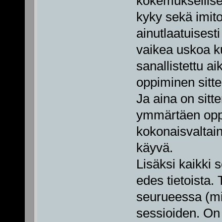
kokemuksellise
kyky sekä imito
ainutlaatuisest
vaikea uskoa k
sanallistettu ai
oppiminen sitten
Ja aina on sitt
ymmärtäen oppi
kokonaisvaltai
käyvä.
Lisäksi kaikki 
edes tietoista
seurueessa (mi
sessioiden. On