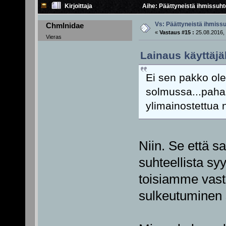
Kirjoittaja
Aihe: Päättyneistä ihmissuht
Vs: Päättyneistä ihmissu
Chmlnidae
«
Vastaus #15 :
25.08.2016, 
Vieras
Lainaus käyttäjäl
Ei sen pakko ole 
solmussa...pahas
ylimainostettua 
Niin. Se että sa
suhteellista sy
toisiamme vas
sulkeutuminen 