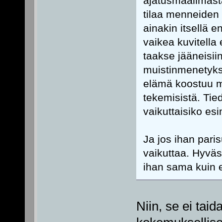
ajatusmaailmasta
tilaa menneiden 
ainakin itsellä
vaikea kuvitella
taakse jääneisiin
muistinmenetyks
elämä koostuu my
tekemisistä. Tied
vaikuttaisiko es
Ja jos ihan paris
vaikuttaa. Hyväs
ihan sama kuin e
Niin, se ei taid