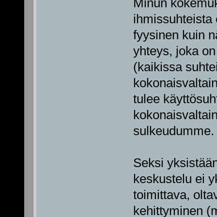
Minun kokemuks
ihmissuhteista o
fyysinen kuin 
yhteys, joka on 
(kaikissa suhte
kokonaisvaltai
tulee käyttösuh
kokonaisvaltai
sulkeudumme. 
Seksi yksistään 
keskustelu ei y
toimittava, ol
kehittyminen (m