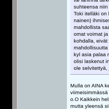
suhteensa niin 
Toki itelläki o
nainen) ihmises
mahdollista saa
omat voimat ja 
kohdalla, eivät
mahdollisuutta
kyl asia palaa 
olisi laskenut i
ole selvitettyä,
Mulla on AINA ke
viimeisimmässä k
o.O Kaikkein help
mutta yleensä si