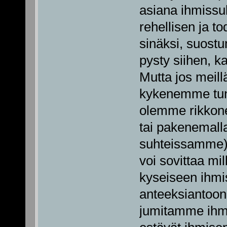
asiana ihmissuh
rehellisen ja t
sinäksi, suostu
pysty siihen, k
Mutta jos meill
kykenemme tun
olemme rikkone
tai pakenemalla
suhteissamme). 
voi sovittaa mil
kyseiseen ihmi
anteeksiantoon 
jumitamme ihm