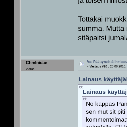
ja toisen hiill
Tottakai muokk
summa. Mutta ro
sitäpaitsi juma
Vs: Päättyneistä ihmissu
Chmlnidae
«
Vastaus #20 :
25.08.2016, 
Vieras
Lainaus käyttäjä
Lainaus käyttäj
No kappas Pande
sen mut sit piti
kommentoimaan 