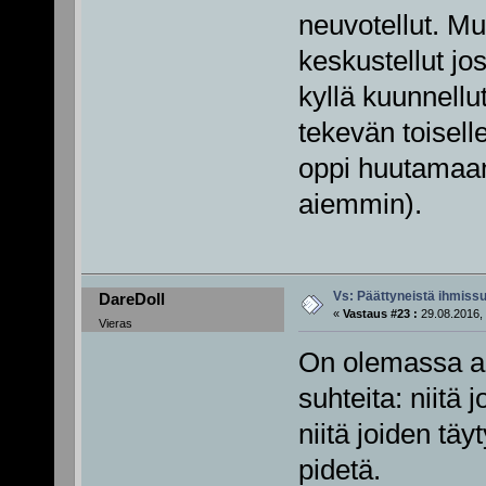
neuvotellut. Mut
keskustellut jo
kyllä kuunnellu
tekevän toisell
oppi huutama
aiemmin).
Vs: Päättyneistä ihmissu
DareDoll
«
Vastaus #23 :
29.08.2016, 
Vieras
On olemassa ai
suhteita: niitä
niitä joiden täy
pidetä.