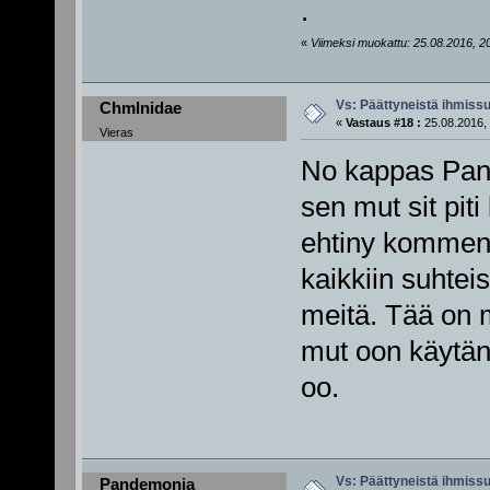
.
«
Viimeksi muokattu: 25.08.2016, 20
Vs: Päättyneistä ihmissu
Chmlnidae
«
Vastaus #18 :
25.08.2016, 
Vieras
No kappas Pande
sen mut sit piti 
ehtiny komment
kaikkiin suhte
meitä. Tää on m
mut oon käytän
oo.
Vs: Päättyneistä ihmissu
Pandemonia