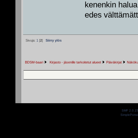
kenenkin halua
edes välttämät
Sivuja:
1
[
2
]
Siirry ylös
BDSM-baari
 Kirjasto - jäsenille tarkoitetut alueet
Päiväkirjat
Näkökul
SMF 2.0.1
SimplePorta