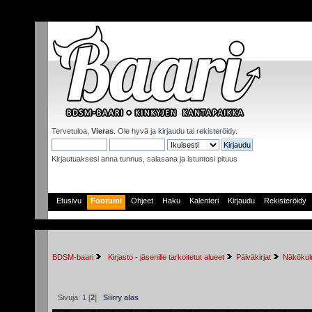
Tervetuloa,
Vieras
. Ole hyvä ja
kirjaudu
tai
rekisteröidy
.
Kirjautuaksesi anna tunnus, salasana ja istuntosi pituus
Etusivu
Foorumi
Ohjeet
Haku
Kalenteri
Kirjaudu
Rekisteröidy
BDSM-baari
 Kirjasto - jäsenille tarkoitetut alueet
Päiväkirjat
Näkökulm
Sivuja:
1
[
2
]
Siirry alas