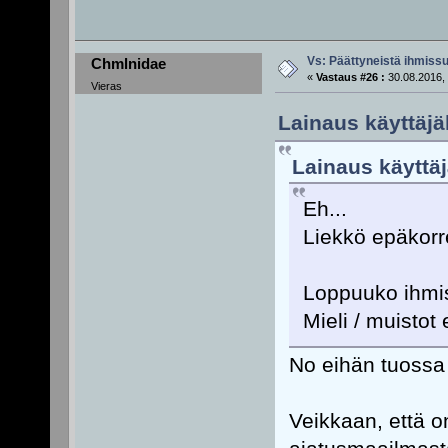
Vs: Päättyneistä ihmissu
Chmlnidae
«
Vastaus #26 :
30.08.2016, 
Vieras
Lainaus käyttäjäl
Lainaus käyttäj
Eh...
Liekkö epäkorre
Loppuuko ihmi
Mieli / muistot
No eihän tuossa 
Veikkaan, että o