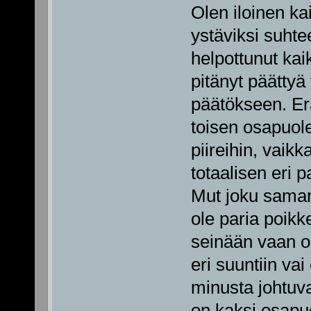
Olen iloinen ka
ystäviksi suhte
helpottunut kai
pitänyt päättyä 
päätökseen. E
toisen osapuol
piireihin, vaik
totaalisen eri p
Mut joku samant
ole paria poikk
seinään vaan on
eri suuntiin vai
minusta johtuva
on kaksi osapuo