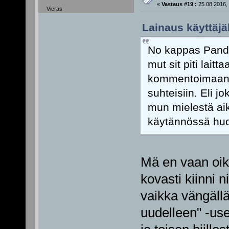
«
Vastaus #19 :
25.08.2016, 
Vieras
Lainaus käyttäjä
No kappas Pande 
mut sit piti laitt
kommentoimaan et
suhteisiin. Eli
mun mielestä aik
käytännössä huo
Mä en vaan oik
kovasti kiinni n
vaikka vängäll
uudelleen" -us