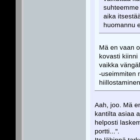
suhteemme 
aika itsestä
huomannu et
Mä en vaan oi
kovasti kiinni
vaikka vängäl
-useimmiten n
hiillostamine
Aah, joo. Mä en
kantilta asiaa a
helposti laske
portti...".
Ite lähinnä tark