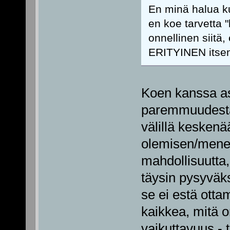
En minä halua ku
en koe tarvetta "k
onnellinen siitä
ERITYINEN itsen
Koen kanssa asia
paremmuudesta
välillä keskenä
olemisen/menem
mahdollisuutta,
täysin pysyväksi
se ei estä ottam
kaikkea, mitä o
vaikuttavuus - 