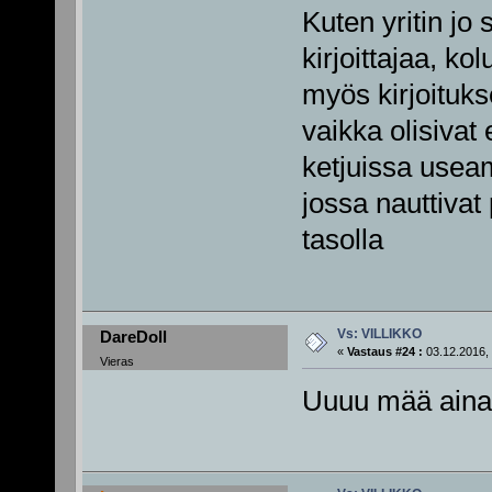
Kuten yritin jo
kirjoittajaa, ko
myös kirjoituks
vaikka olisivat 
ketjuissa useam
jossa nauttivat
tasolla
Vs: VILLIKKO
DareDoll
«
Vastaus #24 :
03.12.2016, 
Vieras
Uuuu mää aina