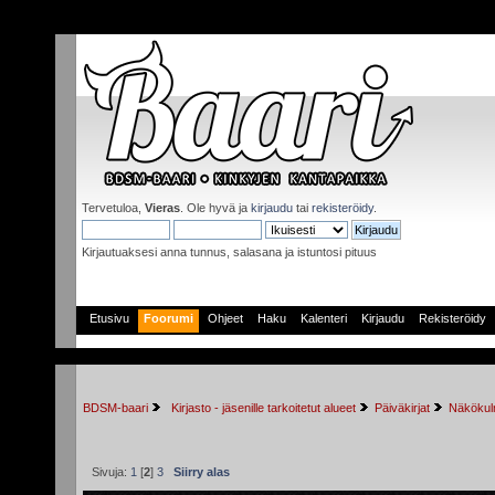
Tervetuloa,
Vieras
. Ole hyvä ja
kirjaudu
tai
rekisteröidy
.
Kirjautuaksesi anna tunnus, salasana ja istuntosi pituus
Etusivu
Foorumi
Ohjeet
Haku
Kalenteri
Kirjaudu
Rekisteröidy
BDSM-baari
 Kirjasto - jäsenille tarkoitetut alueet
Päiväkirjat
Näkökulm
Sivuja:
1
[
2
]
3
Siirry alas