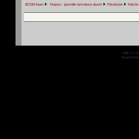
BDSM-baari
 Kirjasto - jäsenille tarkoitetut alueet
Päiväkirjat
Näkökul
SMF 2.0.1
SimplePorta