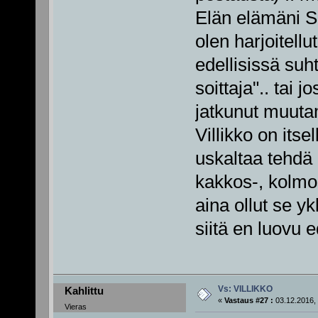
Elän elämäni S
olen harjoitellu
edellisissä suh
soittaja".. tai 
jatkunut muuta
Villikko on itse
uskaltaa tehdä r
kakkos-, kolmos
aina ollut se y
siitä en luovu
Vs: VILLIKKO
Kahlittu
«
Vastaus #27 :
03.12.2016, 
Vieras