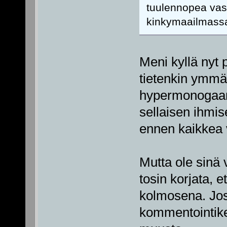
tuulennopea vase
kinkymaailmass
Meni kyllä nyt 
tietenkin ymmär
hypermonogaam
sellaisen ihmi
ennen kaikkea 
Mutta ole sinä v
tosin korjata, 
kolmosena. Jos 
kommentointiketj