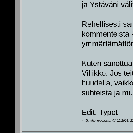
ja Ystäväni vä
Rehellisesti sa
kommenteista ku
ymmärtämättö
Kuten sanottua
Villikko. Jos te
huudella, vaikka
suhteista ja m
Edit. Typot
«
Viimeksi muokattu: 03.12.2016, 21