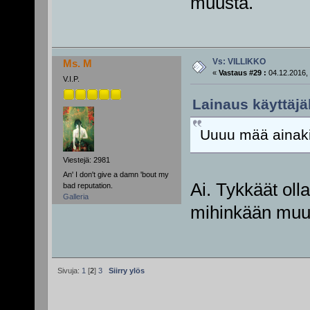
muusta.
Vs: VILLIKKO
Ms. M
«
Vastaus #29 :
04.12.2016, 
V.I.P.
Lainaus käyttäjäl
Uuuu mää ainaki
Viestejä: 2981
An' I don't give a damn 'bout my
Ai. Tykkäät oll
bad reputation.
Galleria
mihinkään muuh
Sivuja:
1
[
2
]
3
Siirry ylös