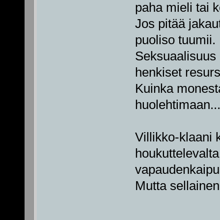
paha mieli tai 
Jos pitää jaka
puoliso tuumii.
Seksuaalisuus e
henkiset resurs
Kuinka monesta
huolehtimaan..
Villikko-klaani 
houkuttelevalta.
vapaudenkaipuu
Mutta sellaine