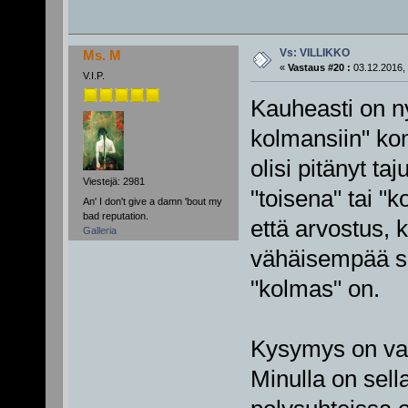
Vs: VILLIKKO
Ms. M
«
Vastaus #20 :
03.12.2016, 
V.I.P.
Kauheasti on nyt
kolmansiin" k
olisi pitänyt taj
Viestejä: 2981
"toisena" tai "
An' I don't give a damn 'bout my
bad reputation.
että arvostus, k
Galleria
vähäisempää sie
"kolmas" on.
Kysymys on vain
Minulla on sell