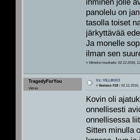
ihminen jolle a
panolelu on jan
tasolla toiset n
järkyttävää ede
Ja monelle sopi
ilman sen suurem
«
Viimeksi muokattu: 02.12.2016, 12
Vs: VILLIKKO
TragedyForYou
«
Vastaus #18 :
02.12.2016, 
Vieras
Kovin oli ajatuk
onnellisesti av
onnellisessa lii
Sitten minulla 