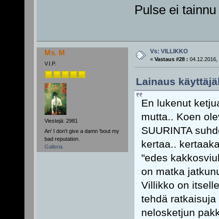
Pulse ei tainn
Vs: VILLIKKO
Ms. M
«
Vastaus #28 :
04.12.2016, 
V.I.P.
Lainaus käyttäjäl
En lukenut ketju
mutta.. Koen ole
Viestejä: 2981
SUURINTA suhdetta
An' I don't give a damn 'bout my
bad reputation.
kertaa.. kertaaka
Galleria
"edes kakkosviulu
on matka jatkun
Villikko on itsel
tehdä ratkaisuja 
nelosketjun pakk