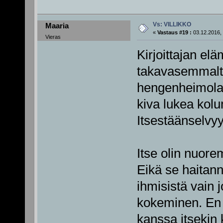
Vs: VILLIKKO
Maaria
«
Vastaus #19 :
03.12.2016, 
Vieras
Kirjoittajan el
takavasemmalta
hengenheimolais
kiva lukea kolu
Itsestäänselvyyk
Itse olin nuore
Eikä se haitann
ihmisistä vain 
kokeminen. En 
kanssa itsekin 