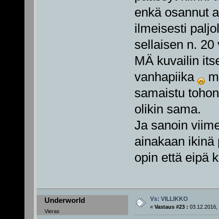
enkä osannut aj
ilmeisesti paljo
sellaisen n. 20 
MÄ kuvailin its
vanhapiika
mu
samaistu tohon
olikin sama.
Ja sanoin viime
ainakaan ikinä
opin että eipä 
Vs: VILLIKKO
Underworld
«
Vastaus #23 :
03.12.2016, 
Vieras