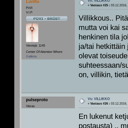
Vs: VILLIKKO
Lunttu
«
Vastaus #25 :
03.12.2016, 
PoVi
V.I.P.
Villikkous.. Pi
mutta voi kai s
henkinen tila j
ja/tai hetkittäin
Viestejä: 1145
Center Of Attention Whore
olevat toiseude
Galleria
suhteessaan/su
on, villikin, ti
Vs: VILLIKKO
pulseproto
«
Vastaus #26 :
03.12.2016, 
Vieras
En lukenut ket
postausta) .. m