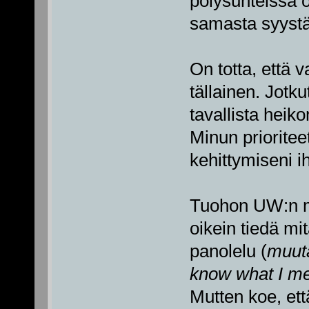
polysuhteissa on
samasta syystä
On totta, että v
tällainen. Jotkut
tavallista heiko
Minun priorite
kehittymiseni 
Tuohon UW:n 
oikein tiedä mi
panolelu (
muuta
know what I me
Mutten koe, ett