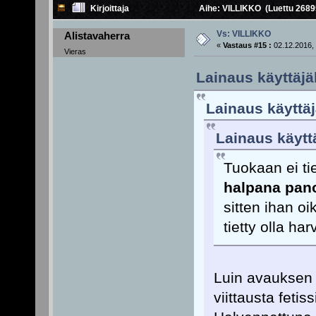
Kirjoittaja
Aihe: VILLIKKO (Luettu 2689
Vs: VILLIKKO
Alistavaherra
«
Vastaus #15 :
02.12.2016, 
Vieras
Lainaus käyttäjäl
Lainaus käyttäjä
Lainaus käyttä
Tuokaan ei tie
halpana pano
sitten ihan oi
tietty olla har
Luin avauksen 
viittausta feti