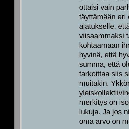
ottaisi vain par
täyttämään eri 
ajatukselle, et
viisaammaksi t
kohtaamaan ihm
hyvinä, että h
summa, että ol
tarkoittaa siis 
muitakin. Ykkön
yleiskollektiiv
merkitys on iso
lukuja. Ja jos ni
oma arvo on mer