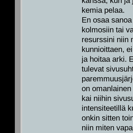
kanssa, kun ja 
kemia pelaa.
En osaa sanoa m
kolmosiin tai va
resurssini niin
kunnioittaen, ei
ja hoitaa arki. 
tulevat sivusuht
paremmuusjärje
on omanlainen j
kai niihin sivu
intensiteetillä
onkin sitten t
niin miten vapa