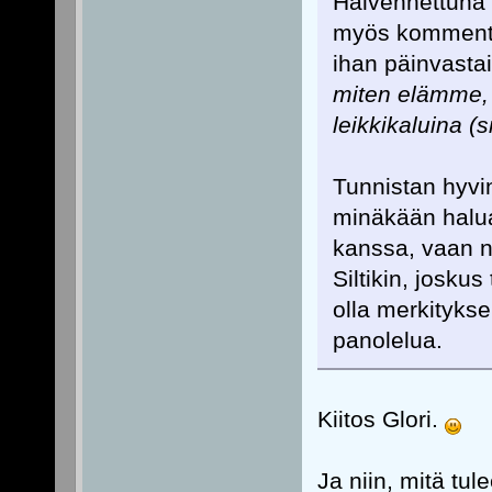
Halvennettuna o
myös kommentist
ihan päinvasta
miten elämme, e
leikkikaluina (si
Tunnistan hyvi
minäkään halua
kanssa, vaan na
Siltikin, joskus
olla merkitykse
panolelua.
Kiitos Glori.
Ja niin, mitä tu