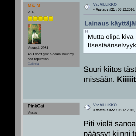
Vs: VILLIKKO
Ms. M
«
Vastaus #21 :
03.12.2016, 
V.I.P.
Lainaus käyttäjäl
Mutta olipa kiva 
Itsestäänselvyyks
Viestejä: 2981
An' I don't give a damn 'bout my
bad reputation.
Galleria
Suuri kiitos täs
missään.
Kiiiii
Vs: VILLIKKO
PinkCat
«
Vastaus #22 :
03.12.2016, 
Vieras
Piti vielä sano
päässyt kiinni 