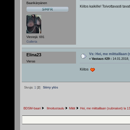
Baarikärpänen
Kiitos kaikille! Toivottavasti t
Viestejä: 691
Galleria
Vs: Hei, me miittaillaan 
Elina23
«
Vastaus #29 :
14.01.2018, 
Vieras
Kiitos
Sivuja:
1
[
2
]
Siirry ylös
BDSM-baari
 Ilmoitustaulu
Miitit
Hei, me miittaillaan (subnaiset) la 