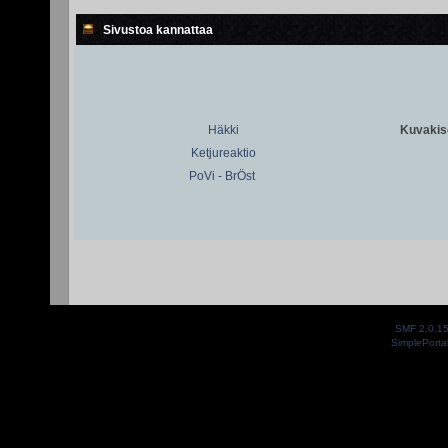
Sivustoa kannattaa
Häkki
Kuvakiso
Ketjureaktio
PoVi - BrÖst
SMF 2.0.1
SimplePorta