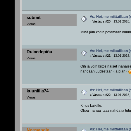
Vs: Hei, me miittaillaan 
submit
«
Vastaus #20 :
13.01.2018, 
Vieras
Minä jäin kotiin potemaan kuume
Vs: Hei, me miittaillaan 
Dulcedepiña
«
Vastaus #21 :
13.01.2018, 
Vieras
Oih ja voih kiitos naiset ihanai
nähdään uudestaan (ja pian)
Vs: Hei, me miittaillaan 
kuunlilja74
«
Vastaus #22 :
13.01.2018, 
Vieras
Kiitos kaikille.
Olipa ihanaa taas nähdä ja tutus
Vs: Hei, me miittaillaan 
Normandie