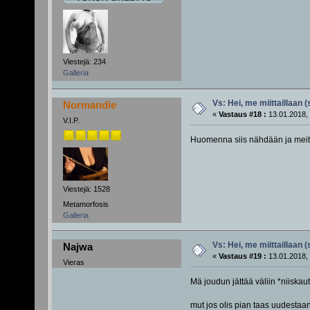
Viestejä: 234
Galleria
Vs: Hei, me miittaillaan 
Normandie
«
Vastaus #18 :
13.01.2018, 
V.I.P.
Huomenna siis nähdään ja meitä
Viestejä: 1528
Metamorfosis
Galleria
Vs: Hei, me miittaillaan 
Najwa
«
Vastaus #19 :
13.01.2018, 
Vieras
Mä joudun jättää väliin *niiska
mut jos olis pian taas uudesta