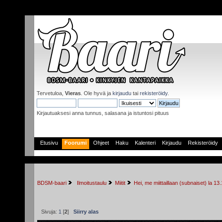
Tervetuloa,
Vieras
. Ole hyvä ja
kirjaudu
tai
rekisteröidy
.
Kirjautuaksesi anna tunnus, salasana ja istuntosi pituus
Etusivu
Foorumi
Ohjeet
Haku
Kalenteri
Kirjaudu
Rekisteröidy
BDSM-baari
 Ilmoitustaulu
Miitit
Hei, me miittaillaan (subnaiset) la 13
Sivuja:
1
[
2
]
Siirry alas