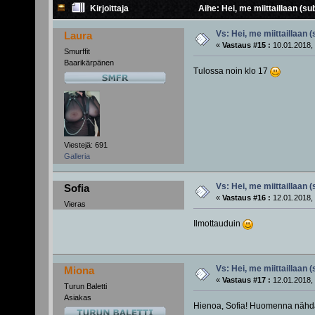
Kirjoittaja
Aihe: Hei, me miittaillaan (su
Vs: Hei, me miittaillaan 
Laura
«
Vastaus #15 :
10.01.2018, 
Smurffit
Baarikärpänen
Tulossa noin klo 17
Viestejä: 691
Galleria
Vs: Hei, me miittaillaan 
Sofia
«
Vastaus #16 :
12.01.2018, 
Vieras
Ilmottauduin
Vs: Hei, me miittaillaan 
Miona
«
Vastaus #17 :
12.01.2018, 
Turun Baletti
Asiakas
Hienoa, Sofia! Huomenna näh