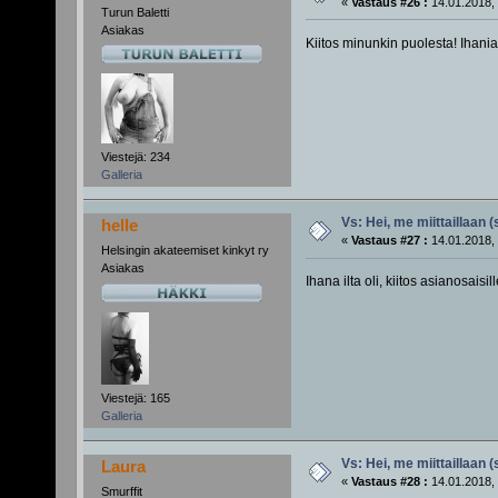
«
Vastaus #26 :
14.01.2018, 
Turun Baletti
Asiakas
Kiitos minunkin puolesta! Ihani
Viestejä: 234
Galleria
Vs: Hei, me miittaillaan 
helle
«
Vastaus #27 :
14.01.2018, 
Helsingin akateemiset kinkyt ry
Asiakas
Ihana ilta oli, kiitos asianosaisill
Viestejä: 165
Galleria
Vs: Hei, me miittaillaan 
Laura
«
Vastaus #28 :
14.01.2018, 
Smurffit