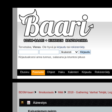
Tervetuloa,
Vieras
. Ole hyvä ja
kirjaudu
tai
rekisteröidy
.
Kirjautuaksesi anna tunnus, salasana ja istuntosi pituus
Etusivu
Foorumi
Ohjeet
Haku
Kalenteri
Kirjaudu
Rekisteröidy
BDSM-baari
 Ilmoitustaulu
Miitit
2018 - Gathering: Vanhat Tekijät, Leg
Äänestys
Kaisaniemen puisto