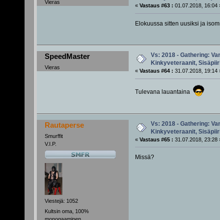
Vieras
«
Vastaus #63 :
01.07.2018, 16:04 
Elokuussa sitten uusiksi ja isom
Vs: 2018 - Gathering: Van
SpeedMaster
Kinkyveteraanit, Sisäpiir
Vieras
«
Vastaus #64 :
31.07.2018, 19:14 
Tulevana lauantaina
Vs: 2018 - Gathering: Van
Rautaperse
Kinkyveteraanit, Sisäpiir
Smurffit
«
Vastaus #65 :
31.07.2018, 23:28 
V.I.P.
Missä?
Viestejä: 1052
Kultsin oma, 100%
monogaaminen