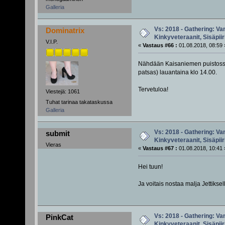
Galleria
Vs: 2018 - Gathering: Van
Dominatrix
Kinkyveteraanit, Sisäpiir
V.I.P.
«
Vastaus #66 :
01.08.2018, 08:59 
Nähdään Kaisaniemen puistossa, 
patsas) lauantaina klo 14.00.
Tervetuloa!
Viestejä: 1061
Tuhat tarinaa takataskussa
Galleria
Vs: 2018 - Gathering: Van
submit
Kinkyveteraanit, Sisäpiir
Vieras
«
Vastaus #67 :
01.08.2018, 10:41 
Hei tuun!
Ja voitais nostaa malja Jettikse
Vs: 2018 - Gathering: Van
PinkCat
Kinkyveteraanit, Sisäpiir