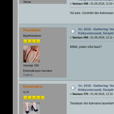
Vieras
«
Vastaus #68 :
01.08.2018, 11:02 
Voi pee. Unohdin tän kokonaan
Vs: 2018 - Gathering: Van
Rautakäsi
Kinkyveteraanit, Sisäpiir
Baarikärpänen
«
Vastaus #69 :
01.08.2018, 12:11 
Mitäh, jotain ollut taas?
Viestejä: 565
Enimmäkseen harmiton
Galleria
Vs: 2018 - Gathering: Van
Dominatrix
Kinkyveteraanit, Sisäpiir
V.I.P.
«
Vastaus #70 :
01.08.2018, 12:32 
Tavataan siis tulevana lauantaina