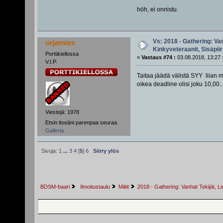
höh, ei onnistu.
Vs: 2018 - Gathering: Van
orjamies
Kinkyveteraanit, Sisäpiir
Porttikiellossa
«
Vastaus #74 :
03.08.2018, 13:27 
V.I.P.
Taitaa jäädä välistä SYY liian 
oikea deadline olisi joku 10,00..
Viestejä: 1978
Etsin itseäni parenpaa seuraa
Galleria
Sivuja:
1
...
3
4
[
5
]
6
Siirry ylös
BDSM-baari
 Ilmoitustaulu
Miitit
2018 - Gathering: Vanhat Tekijät, Le