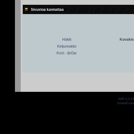
Sivustoa kannattaa
Häkki
Kuvakiso
Ketjureaktio
PoVi - BrÖst
SMF 2.0.1
SimplePorta