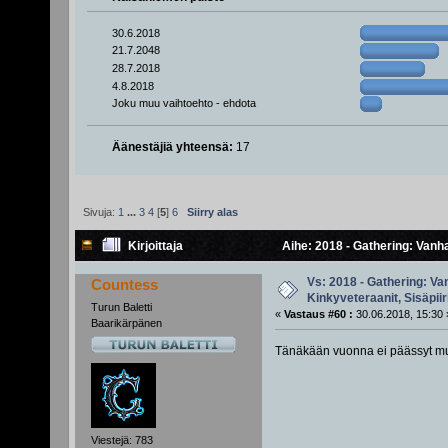
30.6.2018
21.7.2048
28.7.2018
4.8.2018
Joku muu vaihtoehto - ehdota
Äänestäjiä yhteensä:
17
Sivuja:
1
...
3
4
[
5
]
6
Siirry alas
Kirjoittaja
Aihe: 2018 - Gathering: Vanha
Vs: 2018 - Gathering: Van
Countess
Kinkyveteraanit, Sisäpiir
Turun Baletti
«
Vastaus #60 :
30.06.2018, 15:30 
Baarikärpänen
Tänäkään vuonna ei päässyt muk
Viestejä: 783