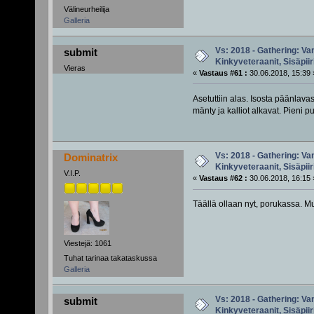
Välineurheilija
Galleria
Vs: 2018 - Gathering: Van
submit
Kinkyveteraanit, Sisäpiir
Vieras
«
Vastaus #61 :
30.06.2018, 15:39 
Asetuttiin alas. Isosta päänlav
mänty ja kalliot alkavat. Pieni pu
Vs: 2018 - Gathering: Van
Dominatrix
Kinkyveteraanit, Sisäpiir
V.I.P.
«
Vastaus #62 :
30.06.2018, 16:15 
Täällä ollaan nyt, porukassa. Mull
Viestejä: 1061
Tuhat tarinaa takataskussa
Galleria
Vs: 2018 - Gathering: Van
submit
Kinkyveteraanit, Sisäpiir