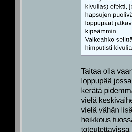
kivulias) efekti,
hapsujen puolivä
loppupäät jatkava
kipeämmin.
Vaikeahko selitt
himputisti kivul
Taitaa olla vaan
loppupää jossa 
kerätä pidemmä
vielä keskivaih
vielä vähän lis
heikkous tuossa
toteutettavissa 