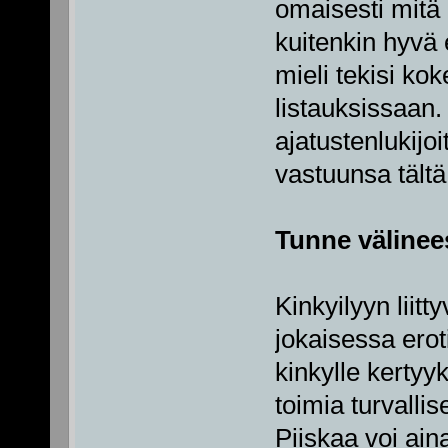
omaisesti mitä
kuitenkin hyvä 
mieli tekisi kok
listauksissaan.
ajatustenlukijo
vastuunsa tält
Tunne välinee
Kinkyilyyn liit
jokaisessa eroti
kinkylle kertyyk
toimia turvallis
Piiskaa voi ain