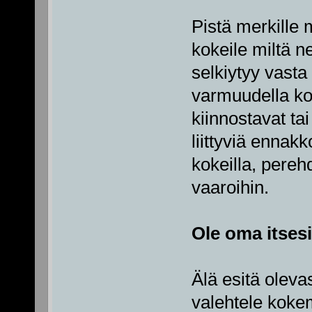
Pistä merkille 
kokeile miltä n
selkiytyy vasta
varmuudella kok
kiinnostavat ta
liittyviä ennak
kokeilla, perehd
vaaroihin.
Ole oma itsesi
Älä esitä olevas
valehtele kokem