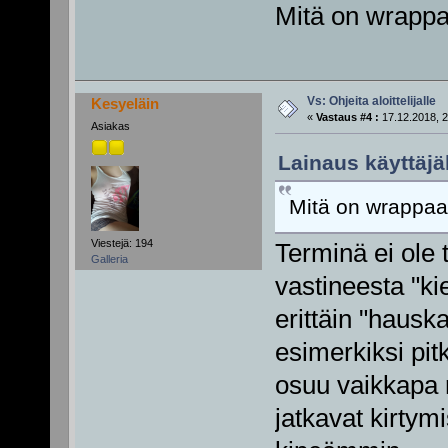
Mitä on wrapp
Vs: Ohjeita aloittelijalle
Kesyeläin
«
Vastaus #4 :
17.12.2018, 2
Asiakas
Lainaus käyttäjäl
Mitä on wrappa
Viestejä: 194
Terminä ei ole 
Galleria
vastineesta "ki
erittäin "hauska
esimerkiksi pit
osuu vaikkapa r
jatkavat kirtymi