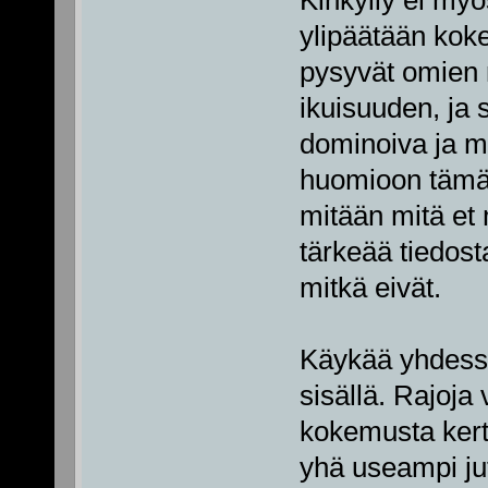
ylipäätään koke
pysyvät omien ra
ikuisuuden, ja 
dominoiva ja mi
huomioon tämän
mitään mitä et
tärkeää tiedosta
mitkä eivät.
Käykää yhdessä 
sisällä. Rajoja
kokemusta ker
yhä useampi ju