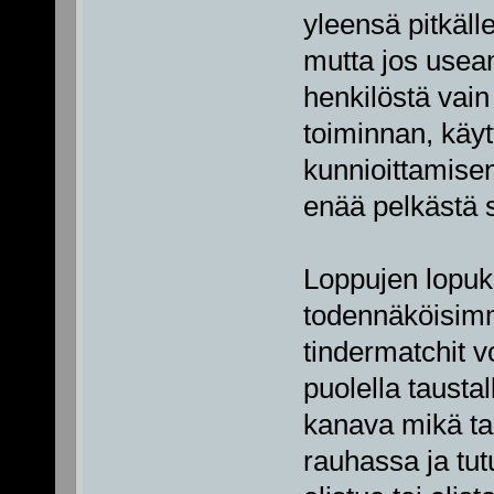
yleensä pitkäl
mutta jos usea
henkilöstä vain
toiminnan, käyt
kunnioittamisen
enää pelkästä 
Loppujen lopuks
todennäköisimm
tindermatchit v
puolella tausta
kanava mikä ta
rauhassa ja tut