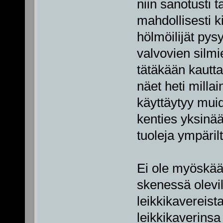
niin sanotusti t
mahdollisesti 
hölmöilijät pys
valvovien silmie
tätäkään kautta
näet heti milla
käyttäytyy mui
kenties yksinä
tuoleja ympärilt
Ei ole myöskää
skenessä olevil
leikkikavereista
leikkikaverinsa 