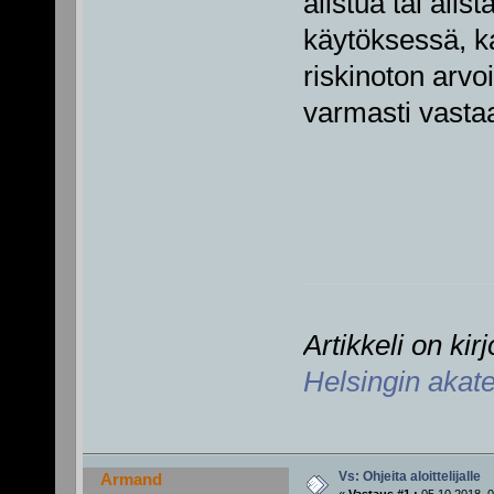
alistua tai alis
käytöksessä, ka
riskinoton arvo
varmasti vast
Artikkeli on ki
Helsingin akat
Vs: Ohjeita aloittelijalle
Armand
«
Vastaus #1 :
05.10.2018, 0