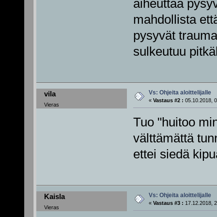
aiheuttaa pysyvä
mahdollista et
pysyvät trauma
sulkeutuu pitkäk
Vs: Ohjeita aloittelijalle
vila
«
Vastaus #2 :
05.10.2018, 0
Vieras
Tuo "huitoo min
välttämättä tun
ettei siedä kipu
Vs: Ohjeita aloittelijalle
Kaisla
«
Vastaus #3 :
17.12.2018, 2
Vieras