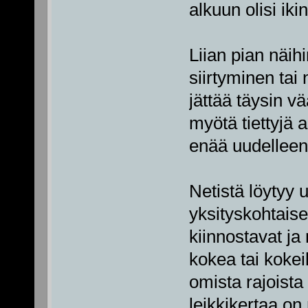
alkuun olisi iki
Liian pian näihi
siirtyminen ta
jättää täysin v
myötä tiettyjä a
enää uudelleen
Netistä löytyy 
yksityskohtaises
kiinnostavat j
kokea tai kokei
omista rajoist
leikkikertaa on