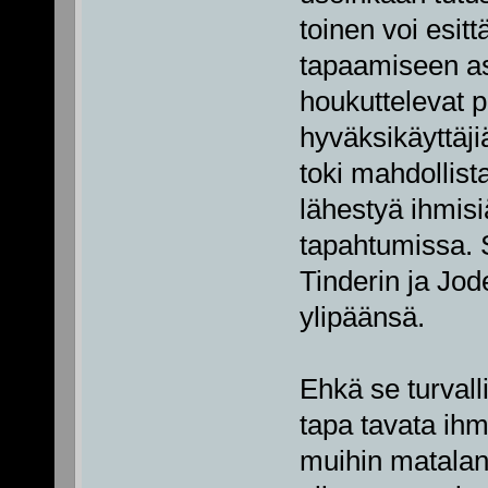
toinen voi esit
tapaamiseen as
houkuttelevat
hyväksikäyttäjiä
toki mahdollist
lähestyä ihmisi
tapahtumissa. 
Tinderin ja Jo
ylipäänsä.
Ehkä se turvall
tapa tavata ihmis
muihin matala