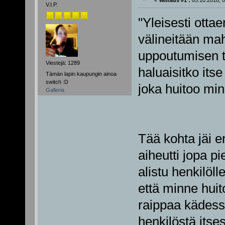
V.I.P.
"Yleisesti otta
välineitään mah
uppoutumisen ti
Viestejä: 1289
haluaisitko itse
Tämän lapin kaupungin ainoa
switch :D
joka huitoo min
Galleria
Tää kohta jäi er
aiheutti jopa p
alistu henkilöll
että minne huit
raippaa kädessä
henkilöstä itses