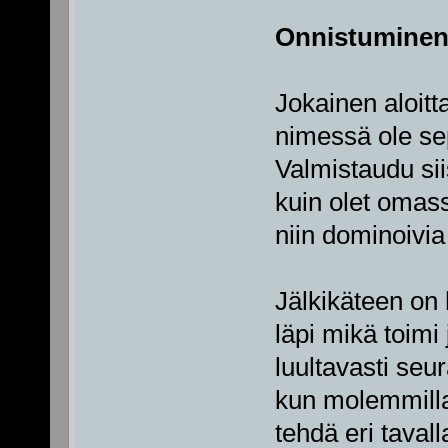
Onnistuminen
Jokainen aloitt
nimessä ole se
Valmistaudu sii
kuin olet omas
niin dominoivia 
Jälkikäteen on
läpi mikä toimi
luultavasti seu
kun molemmilla 
tehdä eri taval