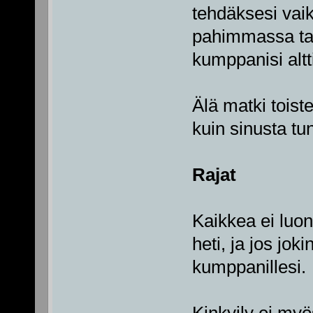
tehdäksesi vaik
pahimmassa tap
kumppanisi altti
Älä matki toiste
kuin sinusta tu
Rajat
Kaikkea ei luonn
heti, ja jos jok
kumppanillesi.
Kinkyily ei myös