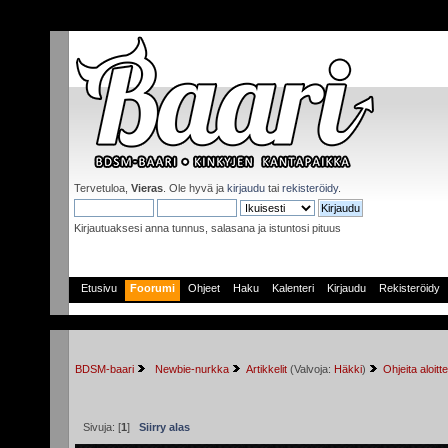
Tervetuloa,
Vieras
. Ole hyvä ja
kirjaudu
tai
rekisteröidy
.
Kirjautuaksesi anna tunnus, salasana ja istuntosi pituus
Etusivu
Foorumi
Ohjeet
Haku
Kalenteri
Kirjaudu
Rekisteröidy
BDSM-baari
 Newbie-nurkka
Artikkelit
(Valvoja:
Häkki
)
Ohjeita aloittel
Sivuja: [
1
]
Siirry alas