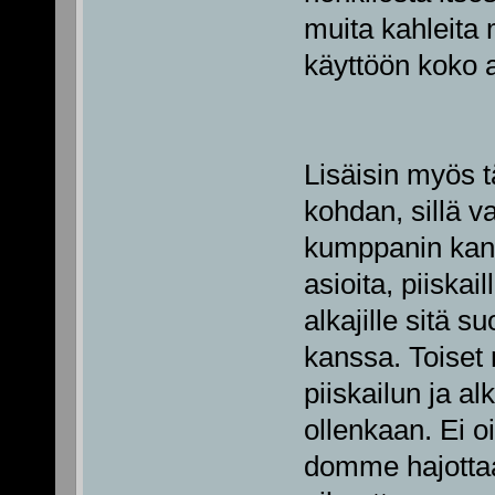
muita kahleita
käyttöön koko aj
Lisäisin myös t
kohdan, sillä va
kumppanin kans
asioita, piiskai
alkajille sitä 
kanssa. Toiset 
piiskailun ja a
ollenkaan. Ei o
domme hajottaa 