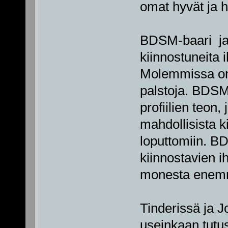
omat hyvät ja 
BDSM-baari ja 
kiinnostuneita 
Molemmissa on 
palstoja. BDSM
profiilien teon,
mahdollisista k
loputtomiin. B
kiinnostavien ih
monesta enemmä
Tinderissä ja 
useinkaan tutus