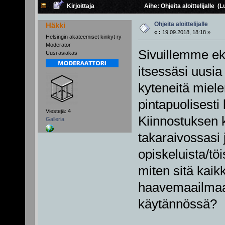
Kirjoittaja
Aihe: Ohjeita aloittelijalle (
Ohjeita aloittelijalle
Häkki
«
:
19.09.2018, 18:18 »
Helsingin akateemiset kinkyt ry
Moderator
Sivuillemme eks
Uusi asiakas
itsessäsi uusia
kyteneitä miele
pintapuolisesti
Viestejä: 4
Kiinnostuksen k
Galleria
takaraivossasi 
opiskeluista/töi
miten sitä kai
haavemaailmaa 
käytännössä?