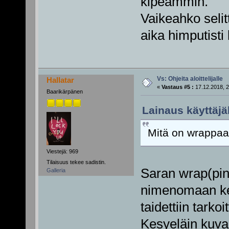
kipeämmin.
Vaikeahko seli
aika himputisti
Vs: Ohjeita aloittelijalle
Hallatar
«
Vastaus #5 :
17.12.2018, 2
Baarikärpänen
Lainaus käyttäjäl
Mitä on wrappa
Viestejä: 969
Tilaisuus tekee sadistin.
Saran wrap(ping
Galleria
nimenomaan ke
taidettiin tarko
Kesyeläin kuvai