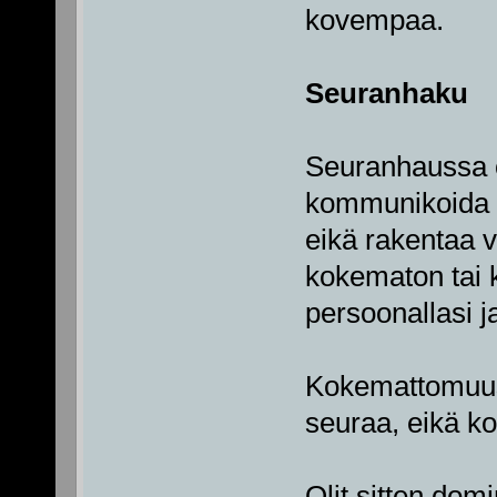
kovempaa.
Seuranhaku
Seuranhaussa o
kommunikoida r
eikä rakentaa v
kokematon tai k
persoonallasi j
Kokemattomuus 
seuraa, eikä k
Olit sitten domi