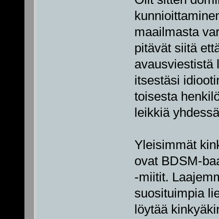
kunnioittaminen
maailmasta varm
pitävät siitä et
avausviestistä 
itsestäsi idioot
toisesta henkil
leikkiä yhdessä
Yleisimmät kin
ovat BDSM-baari
-miitit. Laajem
suosituimpia li
löytää kinkyäki