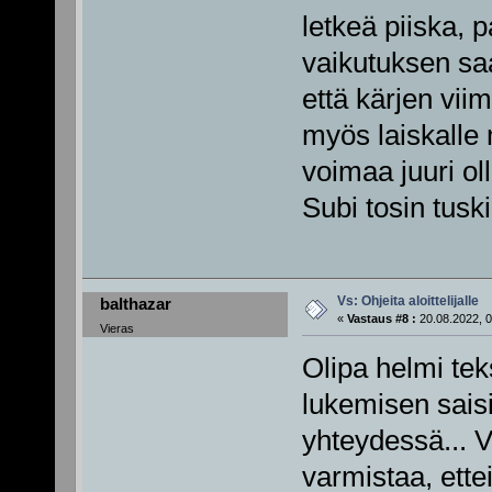
letkeä piiska, 
vaikutuksen saa
että kärjen vii
myös laiskalle 
voimaa juuri ol
Subi tosin tusk
Vs: Ohjeita aloittelijalle
balthazar
«
Vastaus #8 :
20.08.2022, 0
Vieras
Olipa helmi tek
lukemisen sais
yhteydessä... V
varmistaa, ette