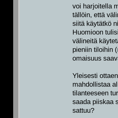
voi harjoitella
tällöin, että vä
siitä käytätkö n
Huomioon tulisi
välineitä käyte
pieniin tiloihin 
omaisuus saav
Yleisesti ottae
mahdollistaa a
tilanteeseen tur
saada piiskaa s
sattuu?