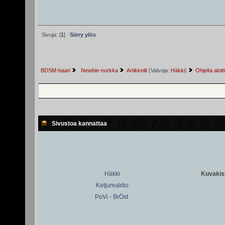
Sivuja: [
1
]
Siirry ylös
BDSM-baari
 Newbie-nurkka
Artikkelit
(Valvoja:
Häkki
)
Ohjeita aloitt
Sivustoa kannattaa
Häkki
Kuvakiso
Ketjureaktio
PoVi - BrÖst