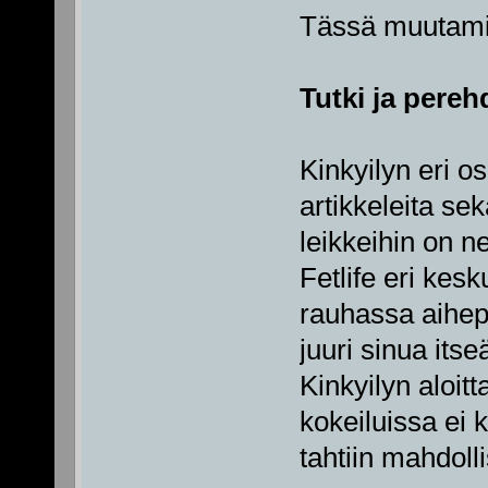
Tässä muutamia
Tutki ja pere
Kinkyilyn eri os
artikkeleita sek
leikkeihin on n
Fetlife eri kes
rauhassa aihepi
juuri sinua itse
Kinkyilyn aloi
kokeiluissa ei 
tahtiin mahdolli