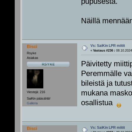
pupusesta.
Näillä mennään 
Vs: SaiKin LPR miitit
Bisci
«
Vastaus #236 :
08.10.2024
Rsyke
Asiakas
Päivitetty miitt
Peremmälle vaa
bileistä ja tut
mukana maskot
Viestejä: 216
SaiKin pääsählä!
osallistua
Galleria
Vs: SaiKin LPR miitit
Bisci