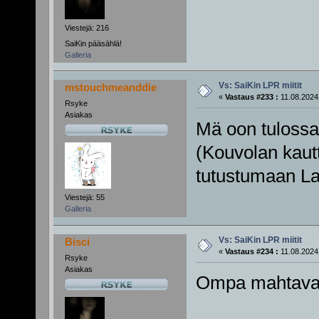
Viestejä: 216
SaiKin pääsählä!
Galleria
Vs: SaiKin LPR miitit
mstouchmeanddie
«
Vastaus #233 :
11.08.2024,
Rsyke
Asiakas
Mä oon tulossa 
(Kouvolan kautt
tutustumaan La
Viestejä: 55
Galleria
Vs: SaiKin LPR miitit
Bisci
«
Vastaus #234 :
11.08.2024,
Rsyke
Asiakas
Ompa mahtavaa