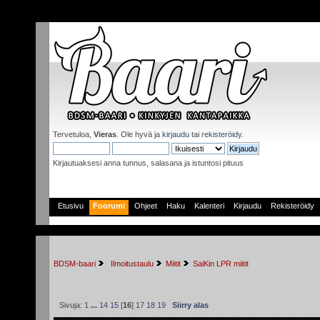
Tervetuloa,
Vieras
. Ole hyvä ja
kirjaudu
tai
rekisteröidy
.
Kirjautuaksesi anna tunnus, salasana ja istuntosi pituus
Etusivu
Foorumi
Ohjeet
Haku
Kalenteri
Kirjaudu
Rekisteröidy
BDSM-baari
 Ilmoitustaulu
Miitit
SaiKin LPR miitit 
Sivuja:
1
...
14
15
[
16
]
17
18
19
Siirry alas