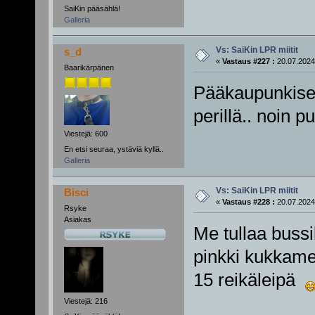
SaiKin pääsählä!
Galleria
Vs: SaiKin LPR miitit
s_d
«
Vastaus #227 :
20.07.2024
Baarikärpänen
Pääkaupunkiseut
perillä.. noin pu
Viestejä: 600
En etsi seuraa, ystäviä kyllä..
Galleria
Vs: SaiKin LPR miitit
Bisci
«
Vastaus #228 :
20.07.2024
Rsyke
Asiakas
Me tullaa bussil
pinkki kukkamek
15 reikäleipä
Viestejä: 216