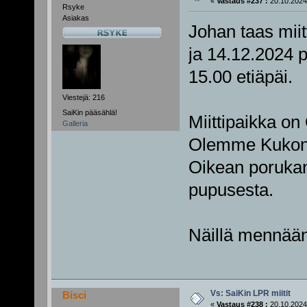
«
Vastaus #237 :
20.10.2024,
Rsyke
Asiakas
Johan taas miitt
ja 14.12.2024 p
15.00 etiäpäi.
Viestejä: 216
SaiKin pääsählä!
Miittipaikka on
Galleria
Olemme Kukon 
Oikean porukan 
pupusesta.
Näillä mennään 
Vs: SaiKin LPR miitit
Bisci
«
Vastaus #238 :
20.10.2024