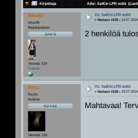
Kirjoittaja
Aihe: SaiKin LPR miitit (Luet
Vs: SaiKin LPR miitit
Mike67
«
Vastaus #225 :
18.07.2024
Smurffit
Baarikärpänen
2 henkilöä tulo
Viestejä: 524
Galleria
Vs: SaiKin LPR miitit
Bisci
«
Vastaus #226 :
18.07.2024
Rsyke
Asiakas
Mahtavaa! Ter
Viestejä: 216