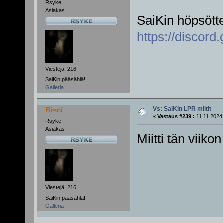
Rsyke
Asiakas
SaiKin höpsötte
https://discord
Viestejä: 216
SaiKin pääsählä!
Galleria
Vs: SaiKin LPR miitit
Bisci
«
Vastaus #239 :
11.11.2024,
Rsyke
Asiakas
Miitti tän viiko
Viestejä: 216
SaiKin pääsählä!
Galleria