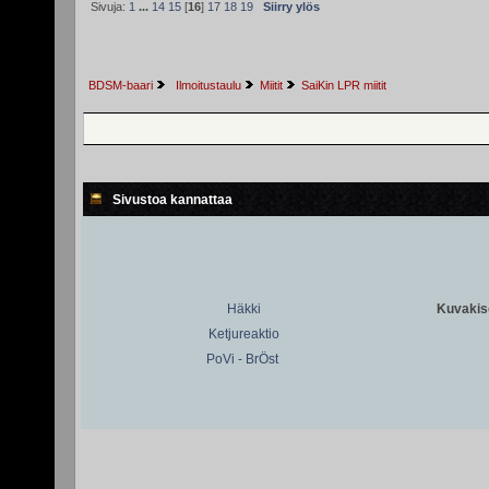
Sivuja:
1
...
14
15
[
16
]
17
18
19
Siirry ylös
BDSM-baari
 Ilmoitustaulu
Miitit
SaiKin LPR miitit 
Sivustoa kannattaa
Häkki
Kuvakiso
Ketjureaktio
PoVi - BrÖst