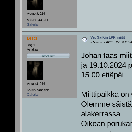
Viestejä: 216
SaiKin pääsählä!
Galleria
Vs: SaiKin LPR miitit
Bisci
«
Vastaus #235 :
27.08.2024
Rsyke
Asiakas
Johan taas miitt
ja 19.10.2024 p
15.00 etiäpäi.
Viestejä: 216
SaiKin pääsählä!
Miittipaikka on
Galleria
Olemme säistä r
alakerrassa.
Oikean porukan 