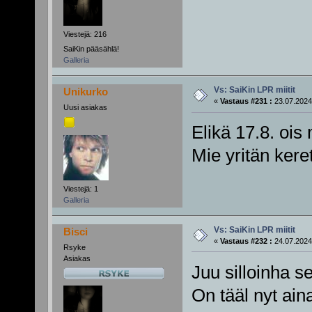
Viestejä: 216
SaiKin pääsählä!
Galleria
Vs: SaiKin LPR miitit
Unikurko
«
Vastaus #231 :
23.07.2024
Uusi asiakas
Elikä 17.8. ois m
Mie yritän keret
Viestejä: 1
Galleria
Vs: SaiKin LPR miitit
Bisci
«
Vastaus #232 :
24.07.2024
Rsyke
Asiakas
Juu silloinha 
On tääl nyt ain