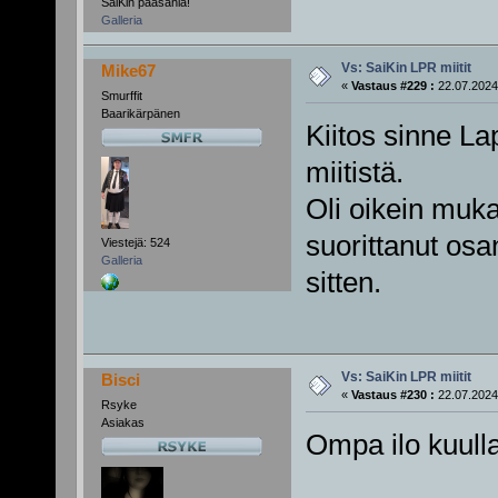
SaiKin pääsählä!
Galleria
Vs: SaiKin LPR miitit
Mike67
«
Vastaus #229 :
22.07.2024
Smurffit
Baarikärpänen
Kiitos sinne L
miitistä.
Oli oikein muk
suorittanut os
Viestejä: 524
Galleria
sitten.
Vs: SaiKin LPR miitit
Bisci
«
Vastaus #230 :
22.07.2024
Rsyke
Asiakas
Ompa ilo kuulla