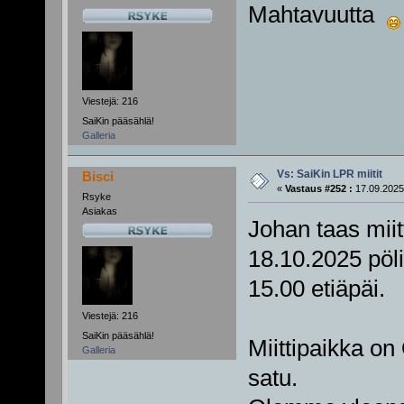
Mahtavuutta
Viestejä: 216
SaiKin pääsählä!
Galleria
Vs: SaiKin LPR miitit
Bisci
«
Vastaus #252 :
17.09.2025
Rsyke
Asiakas
Johan taas miitt
18.10.2025 pöli
15.00 etiäpäi.
Viestejä: 216
SaiKin pääsählä!
Miittipaikka on
Galleria
satu.