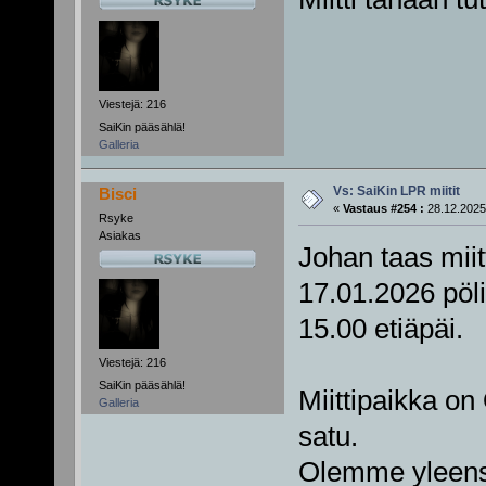
Viestejä: 216
SaiKin pääsählä!
Galleria
Vs: SaiKin LPR miitit
Bisci
«
Vastaus #254 :
28.12.2025
Rsyke
Asiakas
Johan taas miitt
17.01.2026 pöli
15.00 etiäpäi.
Viestejä: 216
SaiKin pääsählä!
Miittipaikka on
Galleria
satu.
Olemme yleens