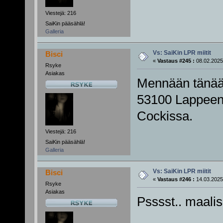
Viestejä: 216
SaiKin pääsählä!
Galleria
Vs: SaiKin LPR miitit
Bisci
«
Vastaus #245 :
08.02.2025
Rsyke
Asiakas
Mennään tänää
53100 Lappeenra
Cockissa.
Viestejä: 216
SaiKin pääsählä!
Galleria
Vs: SaiKin LPR miitit
Bisci
«
Vastaus #246 :
14.03.2025
Rsyke
Asiakas
Psssst.. maali