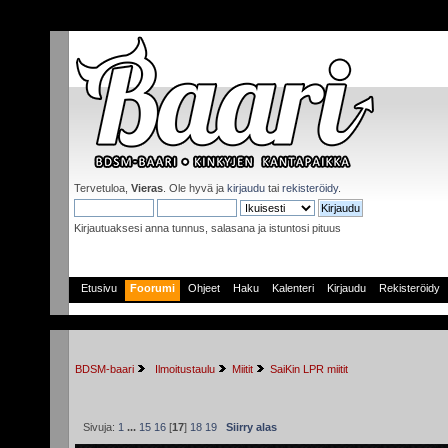
Tervetuloa,
Vieras
. Ole hyvä ja
kirjaudu
tai
rekisteröidy
.
Kirjautuaksesi anna tunnus, salasana ja istuntosi pituus
Etusivu
Foorumi
Ohjeet
Haku
Kalenteri
Kirjaudu
Rekisteröidy
BDSM-baari
 Ilmoitustaulu
Miitit
SaiKin LPR miitit 
Sivuja:
1
...
15
16
[
17
]
18
19
Siirry alas