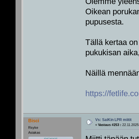
Olemme yleens
Oikean porukan 
pupusesta.
Tällä kertaa on
pukukisan aika
Näillä mennään 
https://fetlife
Vs: SaiKin LPR miitit
Bisci
«
Vastaus #253 :
22.11.2025,
Rsyke
Asiakas
Miitti tänään tu