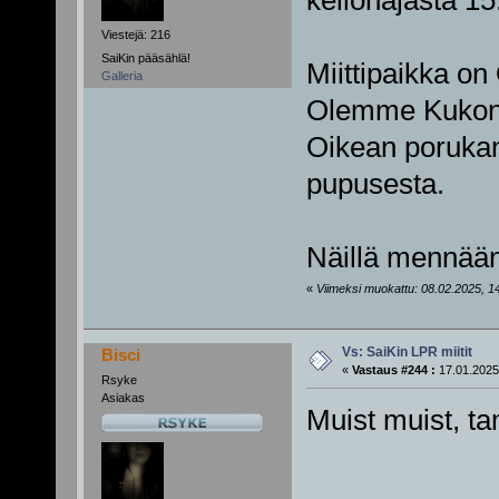
kellonajasta 15
Viestejä: 216
SaiKin pääsählä!
Miittipaikka on
Galleria
Olemme Kukon 
Oikean porukan 
pupusesta.
Näillä mennään 
«
Viimeksi muokattu: 08.02.2025, 14:
Vs: SaiKin LPR miitit
Bisci
«
Vastaus #244 :
17.01.2025
Rsyke
Asiakas
Muist muist, t