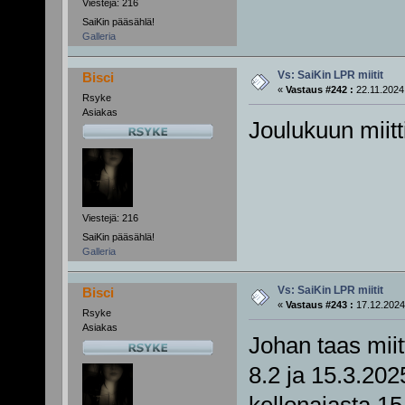
Viestejä: 216
SaiKin pääsählä!
Galleria
Vs: SaiKin LPR miitit
Bisci
«
Vastaus #242 :
22.11.2024,
Rsyke
Asiakas
Joulukuun miitti
Viestejä: 216
SaiKin pääsählä!
Galleria
Vs: SaiKin LPR miitit
Bisci
«
Vastaus #243 :
17.12.2024
Rsyke
Asiakas
Johan taas miitt
8.2 ja 15.3.202