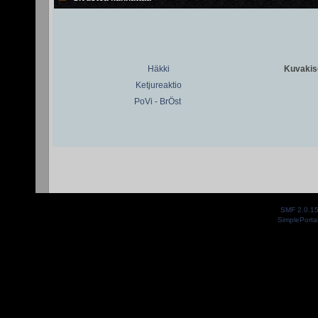
Häkki
Kuvakiso
Ketjureaktio
PoVi - BrÖst
SMF 2.0.1
SimplePorta