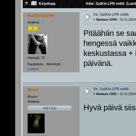
Kirjoittaja
Aihe: SaiKin LPR miitit (Luet
Vs: SaiKin LPR miitit
leatherpants
«
Vastaus #240 :
13.11.2024,
Asiakas
Pitäähän se saa
hengessä vaik
keskustassa + 
Viestejä: 73
päivänä.
Nautiskelu... Mmmmm.
Galleria
Vs: SaiKin LPR miitit
Bisci
«
Vastaus #241 :
13.11.2024,
Rsyke
Asiakas
Hyvä päivä si