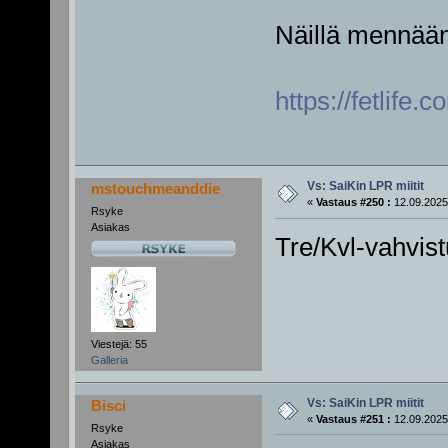
Näillä mennään 
https://fetlife
Vs: SaiKin LPR miitit
mstouchmeanddie
«
Vastaus #250 :
12.09.2025
Rsyke
Asiakas
Tre/Kvl-vahvis
Viestejä: 55
Galleria
Vs: SaiKin LPR miitit
Bisci
«
Vastaus #251 :
12.09.2025
Rsyke
Asiakas