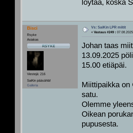
löytää, koska S
Vs: SaiKin LPR miitit
Bisci
«
Vastaus #249 :
07.08.2025,
Rsyke
Asiakas
Johan taas miitt
13.09.2025 pöli
15.00 etiäpäi.
Viestejä: 216
SaiKin pääsählä!
Miittipaikka on
Galleria
satu.
Olemme yleens
Oikean porukan 
pupusesta.