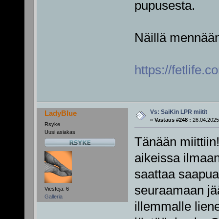
pupusesta.
Näillä mennään 
https://fetlife
Vs: SaiKin LPR miitit
LadyBlue
«
Vastaus #248 :
26.04.2025
Rsyke
Uusi asiakas
Tänään miittiin
aikeissa ilmaa
saattaa saapua
seuraamaan jää
Viestejä: 6
Galleria
illemmalle lien