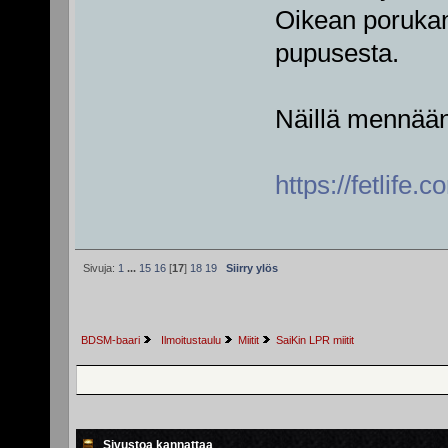
Oikean porukan 
pupusesta.
Näillä mennään 
https://fetlife
Sivuja:
1
...
15
16
[
17
]
18
19
Siirry ylös
BDSM-baari
 Ilmoitustaulu
Miitit
SaiKin LPR miitit 
Sivustoa kannattaa