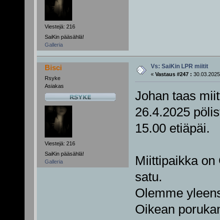
Viestejä: 216
SaiKin pääsählä!
Galleria
Vs: SaiKin LPR miitit
Bisci
«
Vastaus #247 :
30.03.2025
Rsyke
Asiakas
Johan taas miitt
26.4.2025 pölis
15.00 etiäpäi.
Viestejä: 216
SaiKin pääsählä!
Miittipaikka on
Galleria
satu.
Olemme yleens
Oikean porukan 