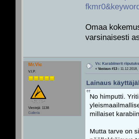
fkmr0&keyword
Omaa kokemusta
varsinaisesti a
Vs: Karabiinerit riiputuk
Mr.Vic
«
Vastaus #13 :
11.12.2018, 
V.I.P.
Lainaus käyttäjäl
No himputti. Yri
yleismaailmallise
Viestejä: 1138
millaiset karabiine
Galleria
Mutta tarve on si