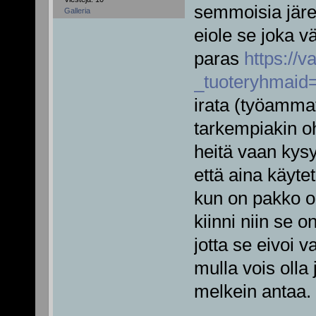
semmoisia järeä
Galleria
eiole se joka v
paras
https://v
_tuoteryhmaid
irata (työammatt
tarkempiakin oh
heitä vaan kysy
että aina käytet
kun on pakko oll
kiinni niin se o
jotta se eivoi 
mulla vois olla 
melkein antaa.