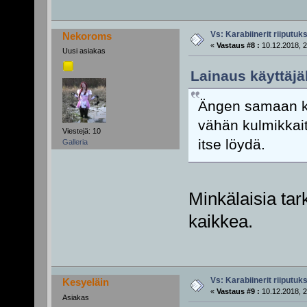
Vs: Karabiinerit riiputuk
Nekoroms
«
Vastaus #8 :
10.12.2018, 2
Uusi asiakas
Lainaus käyttäjäl
Ängen samaan ke
vähän kulmikkait
Viestejä: 10
itse löydä.
Galleria
Minkälaisia tar
kaikkea.
Vs: Karabiinerit riiputuk
Kesyeläin
«
Vastaus #9 :
10.12.2018, 2
Asiakas