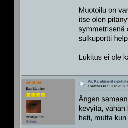
Muotoilu on v
itse olen pitäny
symmetrisenä o
sulkuportti help
Lukitus ei ole 
Vs: Karabiinerit riiputuk
Ailouna
«
Vastaus #7 :
10.12.2018, 2
Baarikärpänen
Ängen samaan k
kevyitä, vähän 
heti, mutta kun 
Viestejä: 824
Galleria