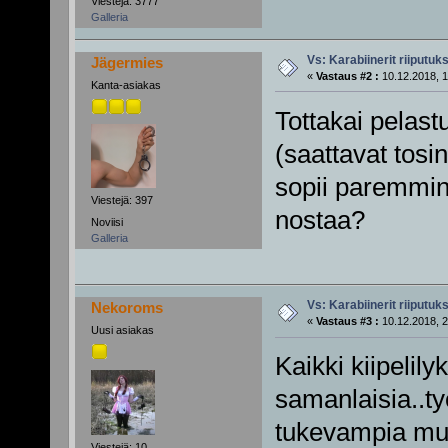
Viestejä: 3777
Galleria
Vs: Karabiinerit riiputuk
Jägermies
«
Vastaus #2 :
10.12.2018, 1
Kanta-asiakas
Tottakai pelast
(saattavat tosin
sopii paremmin 
Viestejä: 397
nostaa?
Noviisi
Galleria
Vs: Karabiinerit riiputuk
Nekoroms
«
Vastaus #3 :
10.12.2018, 2
Uusi asiakas
Kaikki kiipelily
samanlaisia..ty
tukevampia mut
Viestejä: 10