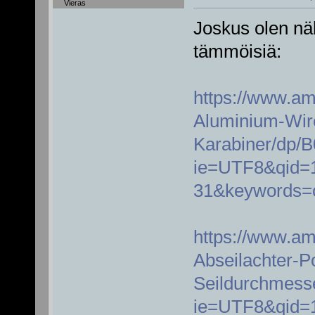
Vieras
Joskus olen nä
tämmöisiä:
https://www.
Aluminium-Wir
Karabiner/dp
ie=UTF8&qid=
31&keywords=c
https://www.a
Abseilachter-Po
Seildurchmess
ie=UTF8&qid=