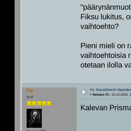
"päärynänmuot
Fiksu lukitus, 
vaihtoehto?
Pieni mieli on r
vaihtoehtoisia r
otetaan ilolla v
Vs: Karabiinerit riiputuk
Pip
«
Vastaus #1 :
10.12.2018, 1
V.I.P.
Kalevan Prisma