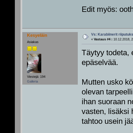
Edit myös: oot
Vs: Karabiinerit riiputuk
Kesyeläin
«
Vastaus #4 :
10.12.2018, 2
Asiakas
Täytyy todeta, e
epäselvää.
Viestejä: 194
Mutten usko köy
Galleria
olevan tarpeell
ihan suoraan n
vasten, lisäksi
tahtoo usein jä