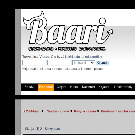
Tervetuloa,
Vieras
. Ole hyvä ja
kirjaudu
tai
rekisteröidy
.
Kirjautuaksesi anna tunnus, salasana ja istuntosi pituus
Etusivu
Foorumi
Ohjeet
Haku
Kalenteri
Kirjaudu
Rekisteröidy
BDSM-baari
 Newbie-nurkka
Kysy ja vastaa
Karabiinerit riiputuksee
Sivuja: [
1
]
2
Siirry alas