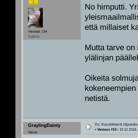
No himputti. Yr
yleismaailmalli
että millaiset ka
Viestejä: 194
Galleria
Mutta tarve on s
ylälinjan pääll
Oikeita solmuja
kokeneempien s
netistä.
Vs: Karabiinerit riiputuk
GraylingDainty
«
Vastaus #10 :
10.12.2018, 
Vieras