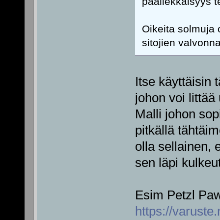
päällekkäisyys t
Oikeita solmuja 
sitojien valvonn
Itse käyttäisin 
johon voi littä
Malli johon sop
pitkällä tähtäi
olla sellainen
sen läpi kulkeu
Esim Petzl Pa
https://varuste