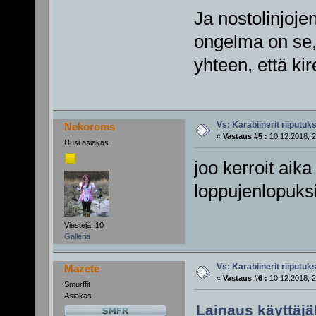
Ja nostolinjojen
ongelma on se, 
yhteen, että k
Vs: Karabiinerit riiputuk
Nekoroms
«
Vastaus #5 :
10.12.2018, 2
Uusi asiakas
joo kerroit aik
loppujenlopuksi
Viestejä: 10
Galleria
Vs: Karabiinerit riiputuk
Mazete
«
Vastaus #6 :
10.12.2018, 2
Smurffit
Asiakas
Lainaus käyttäjäl