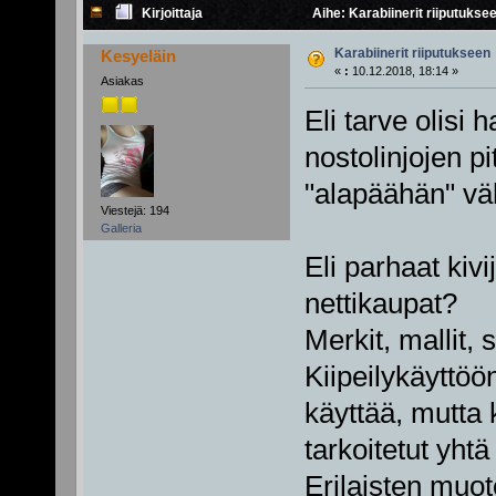
Kirjoittaja
Aihe: Karabiinerit riiputukse
Karabiinerit riiputukseen
Kesyeläin
«
:
10.12.2018, 18:14 »
Asiakas
Eli tarve olisi
nostolinjojen pi
"alapäähän" vä
Viestejä: 194
Galleria
Eli parhaat kiv
nettikaupat?
Merkit, mallit, 
Kiipeilykäyttöö
käyttää, mutta
tarkoitetut yhtä
Erilaisten muot