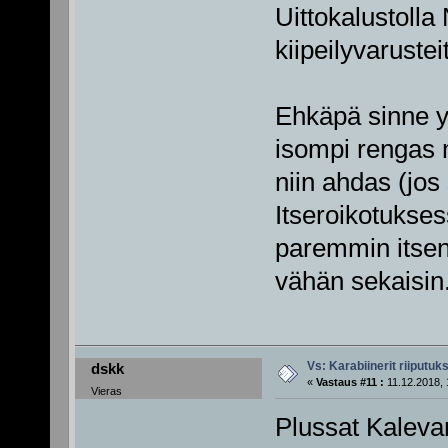
Uittokalustolla
kiipeilyvarustei
Ehkäpä sinne yl
isompi rengas mi
niin ahdas (jos 
Itseroikotuksess
paremmin itsen
vähän sekaisin
Vs: Karabiinerit riiputuk
dskk
«
Vastaus #11 :
11.12.2018, 
Vieras
Plussat Kalevan