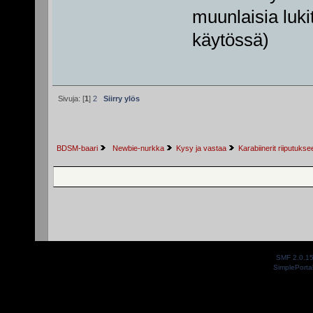
muunlaisia luk
käytössä)
Sivuja: [
1
]
2
Siirry ylös
BDSM-baari
 Newbie-nurkka
Kysy ja vastaa
Karabiinerit riiputukse
SMF 2.0.1
SimplePorta