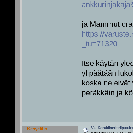
ankkurinjaka
ja Mammut cr
https://varus
_tu=71320
Itse käytän yle
ylipäätään lukol
koska ne eivät 
peräkkäin ja kö
Vs: Karabiinerit riiputuk
Kesyeläin
«
Vastaus #14 :
11.12.2018, 