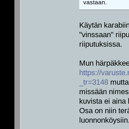
vastaan.
Käytän karabiin
"vinssaan" riip
riiputuksissa.
Mun härpäkkeet
https://varuste
_tr=3148
mutta 
missään nimess
kuvista ei aina
Osa on niin ter
luonnonköysiin