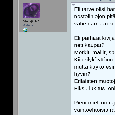
Eli tarve olisi h
nostolinjojen pit
Viestejä: 243
vähentämään kit
Galleria
Eli parhaat kivij
nettikaupat?
Merkit, mallit, s
Kiipeilykäyttöön 
mutta käykö esim
hyvin?
Erilaisten muoto
Fiksu lukitus, on
Pieni mieli on ra
vaihtoehtoisia rat