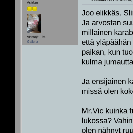
Asiakas
Joo elikkäs. Sl
Ja arvostan suu
millainen karab
Viestejä: 194
että yläpäähän 
Galleria
paikan, kun tuo
kulma jumauttai
Ja ensijainen kä
missä olen kok
Mr.Vic kuinka t
lukossa? Vahin
olen nähnyt ruu