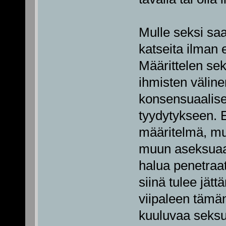
Mulle seksi saa
katseita ilman 
Määrittelen sek
ihmisten väline
konsensuaalise
tyydytykseen. E
määritelmä, mut
muun aseksuaali
halua penetraati
siinä tulee jät
viipaleen tämä
kuuluvaa seksu