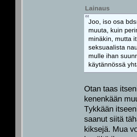
Lainaus
Joo, iso osa bds
muuta, kuin perin
minäkin, mutta it
seksuaalista nau
mulle ihan suunn
käytännössä yhtä
Otan taas itsen
kenenkään muun 
Tykkään itseeni
saanut siitä t
kiksejä. Mua vo