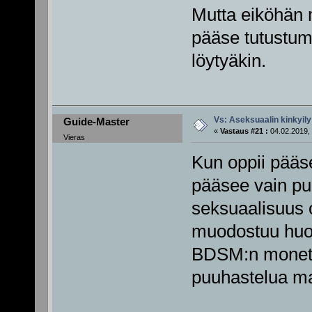
Mutta eiköhän 
pääse tutustuma
löytyäkin.
Vs: Aseksuaalin kinkyily
Guide-Master
«
Vastaus #21 :
04.02.2019, 
Vieras
Kun oppii pääs
pääsee vain pu
seksuaalisuus 
muodostuu huom
BDSM:n monet 
puuhastelua ma