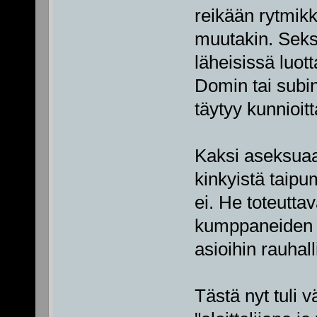
reikään rytmikkä
muutakin. Seksi 
läheisissä luot
Domin tai subin 
täytyy kunnioitt
Kaksi aseksuaal
kinkyistä taipu
ei. He toteuttav
kumppaneiden k
asioihin rauhall
Tästä nyt tuli 