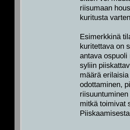
riisumaan hou
kuritusta varten
Esimerkkinä til
kuritettava on
antava ospuoli 
syliin piiskatta
määrä erilaisia
odottaminen, p
riisuuntuminen 
mitkä toimivat 
Piiskaamisest