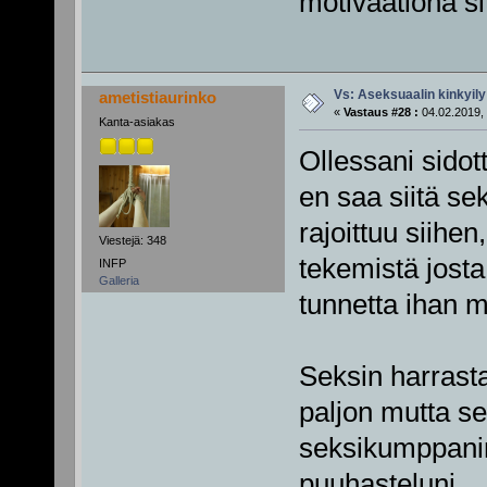
motivaationa si
Vs: Aseksuaalin kinkyily
ametistiaurinko
«
Vastaus #28 :
04.02.2019, 
Kanta-asiakas
Ollessani sidot
en saa siitä se
rajoittuu siihen
Viestejä: 348
tekemistä josta
INFP
Galleria
tunnetta ihan 
Seksin harrasta
paljon mutta se
seksikumppanin
puuhasteluni.