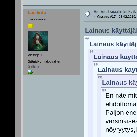
Vs: Aseksuaalin kinkyily
Lasilintu
«
Vastaus #17 :
03.02.2019, 
Uusi asiakas
Lainaus käyttäjäl
Lainaus käyttäjä
Viestejä: 6
Lainaus käyttä
Brättäilyyn taipuvainen
Galleria
Lainaus käytt
Lainaus käy
En näe mit
ehdottomast
Paljon ene
varsinaises
nöyryytys,i