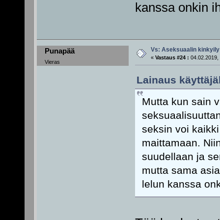
kanssa onkin ih
Vs: Aseksuaalin kinkyily
Punapää
«
Vastaus #24 :
04.02.2019, 
Vieras
Lainaus käyttäjäl
Mutta kun sain v
seksuaalisuuttani
seksin voi kaikki
maittamaan. Niin
suudellaan ja se
mutta sama asia
lelun kanssa onki