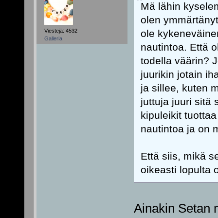
Mä lähin kysele
olen ymmärtänyt,
ole kykeneväine
Viestejä: 4532
Galleria
nautintoa. Että
todella väärin? 
juurikin jotain i
ja sillee, kuten 
juttuja juuri si
kipuleikit tuott
nautintoa ja on 
Että siis, mikä 
oikeasti lopulta 
Ainakin Setan