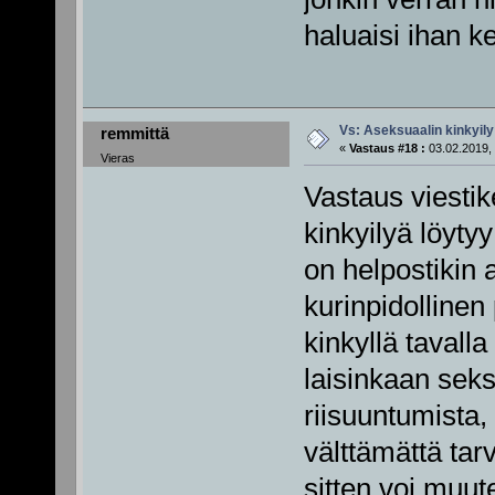
haluaisi ihan 
Vs: Aseksuaalin kinkyily
remmittä
«
Vastaus #18 :
03.02.2019, 
Vieras
Vastaus viestike
kinkyilyä löyty
on helpostikin 
kurinpidollinen 
kinkyllä tavalla
laisinkaan sek
riisuuntumista, 
välttämättä tarv
sitten voi muut