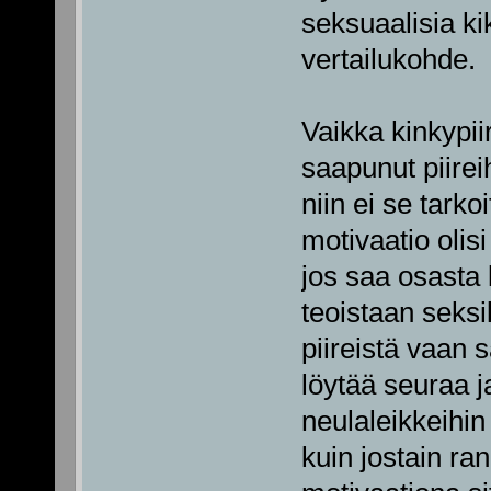
seksuaalisia ki
vertailukohde.
Vaikka kinkypii
saapunut piirei
niin ei se tarko
motivaatio olisi
jos saa osasta 
teoistaan seksi
piireistä vaan 
löytää seuraa ja
neulaleikkeihin
kuin jostain ra