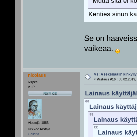
Mutta sitä ei k
Kenties sinun kan
Se on haaveiss
vaikeaa.
Vs: Aseksuaalin kinkyily
nicolaus
«
Vastaus #16 :
03.02.2019, 
Rsyke
V.I.P.
Lainaus käyttäjäl
Lainaus käyttäj
Lainaus käyttä
Viestejä: 1883
Kekkee Alistaja
Lainaus käyt
Galleria