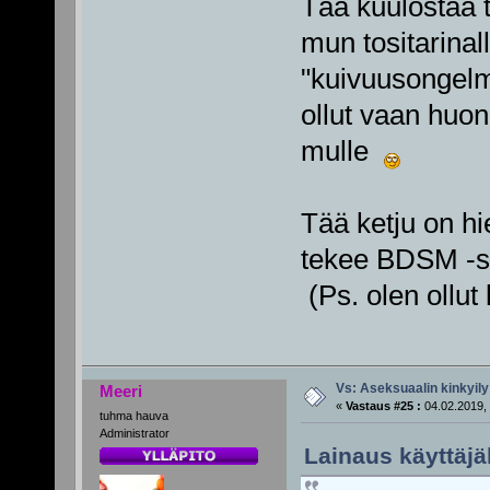
Tää kuulostaa t
mun tositarinall
"kuivuusongelm
ollut vaan huon
mulle
Tää ketju on hi
tekee BDSM -siv
(Ps. olen ollut
Vs: Aseksuaalin kinkyily
Meeri
«
Vastaus #25 :
04.02.2019, 
tuhma hauva
Administrator
Lainaus käyttäjäl