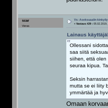
Vs: Aseksuaalin kinkyily
scar
«
Vastaus #29 :
05.02.2019, 
Vieras
Lainaus käyttäjäl
Ollessani sidotta
saa siitä seksua
siihen, että olen
seuraa kipua. Ta
Seksin harrastam
mutta se ei liit
ymmärtää ja hyv
Omaan korvaani 