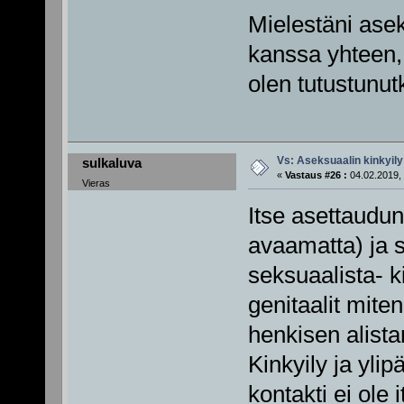
Mielestäni asek
kanssa yhteen, 
olen tutustunut
Vs: Aseksuaalin kinkyily
sulkaluva
«
Vastaus #26 :
04.02.2019, 
Vieras
Itse asettaudu
avaamatta) ja s
seksuaalista- ki
genitaalit mite
henkisen alista
Kinkyily ja yli
kontakti ei ole 