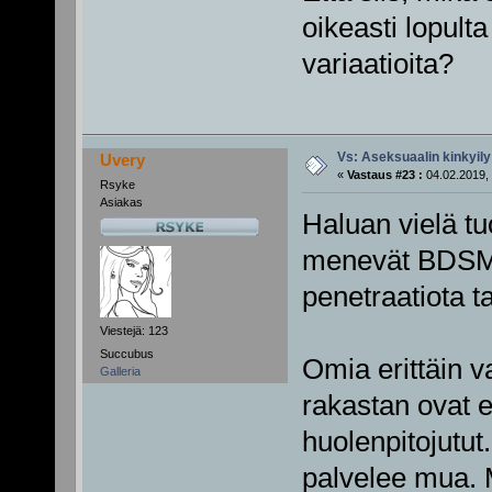
oikeasti lopulta
variaatioita?
Vs: Aseksuaalin kinkyily
Uvery
«
Vastaus #23 :
04.02.2019, 
Rsyke
Asiakas
Haluan vielä tu
menevät BDSMn 
penetraatiota t
Viestejä: 123
Succubus
Omia erittäin va
Galleria
rakastan ovat e
huolenpitojutut
palvelee mua. 