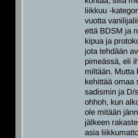
kohtaa, sillä 
liikkuu -katego
vuotta vanilijal
että BDSM ja n
kipua ja protoko
jota tehdään a
pimeässä, eli i
miltään. Mutta 
kehittää omaa s
sadismin ja D/s
ohhoh, kun alko
ole mitään jänn
jälkeen rakast
asia liikkumatt