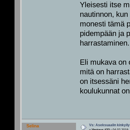
Yleisesti itse 
nautinnon, kun o
monesti tämä pu
pidempään ja p
harrastaminen.
Eli mukava on o
mitä on harrast
on itsessäni her
koulukunnat on
Vs: Aseksuaalin kinkyily
Selina
«
Vastaus #22 :
04.02.2019, 