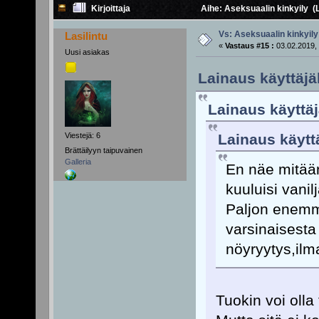
Kirjoittaja
Aihe: Aseksuaalin kinkyily (
Vs: Aseksuaalin kinkyily
Lasilintu
«
Vastaus #15 :
03.02.2019, 
Uusi asiakas
Lainaus käyttäjäl
Lainaus käyttäjä
Viestejä: 6
Lainaus käyttä
Brättäilyyn taipuvainen
Galleria
En näe mitään
kuuluisi vanil
Paljon enemmä
varsinaisesta 
nöyryytys,ilma
Tuokin voi olla