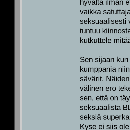
hyvältä ilman e
vaikka satuttaj
seksuaalisesti 
tuntuu kiinnosta
kutkuttele mitä
Sen sijaan kun 
kumppania niin 
sävärit. Näiden 
välinen ero tek
sen, että on tä
seksuaalista B
seksiä superkap
Kyse ei siis ole