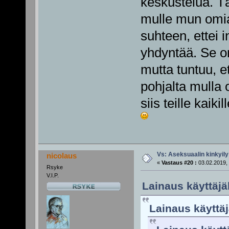
keskustelua. T
mulle mun omia 
suhteen, ettei i
yhdyntää. Se on 
mutta tuntuu, e
pohjalta mulla o
siis teille kaik
Vs: Aseksuaalin kinkyily
nicolaus
«
Vastaus #20 :
03.02.2019, 
Rsyke
V.I.P.
Lainaus käyttäjäl
Lainaus käyttäj