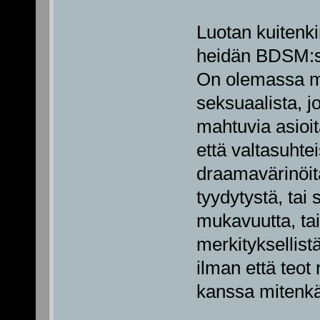
Luotan kuitenki
heidän BDSM:st
On olemassa mu
seksuaalista, 
mahtuvia asioi
että valtasuhtei
draamavärinöitä
tyydytystä, tai 
mukavuutta, tai
merkityksellist
ilman että teo
kanssa mitenk