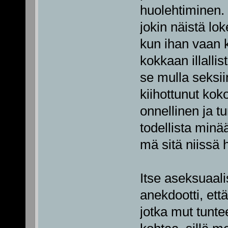
huolehtiminen. 
jokin näistä lo
kun ihan vaan k
kokkaan illallis
se mulla seksiin 
kiihottunut kok
onnellinen ja 
todellista minä
mä sitä niissä 
Itse aseksuaali
anekdootti, ett
jotka mut tunt