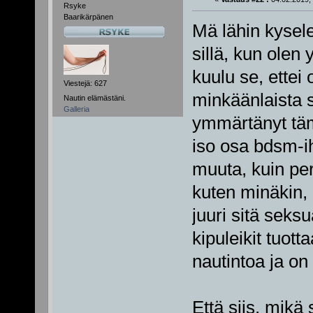
Rsyke
Baarikärpänen
Mä lähin kysel
sillä, kun olen
kuulu se, ette
Viestejä: 627
minkäänlaista s
Nautin elämästäni.
Galleria
ymmärtänyt täm
iso osa bdsm-ih
muuta, kuin peri
kuten minäkin, 
juuri sitä seks
kipuleikit tuot
nautintoa ja on
Että siis, mikä