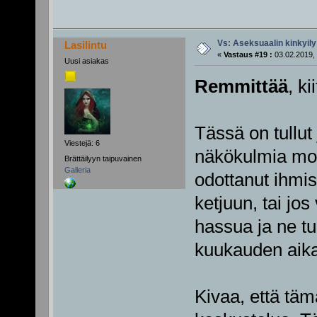
Vs: Aseksuaalin kinkyily
Lasilintu
«
Vastaus #19 :
03.02.2019, 
Uusi asiakas
Remmittää
, k
Tässä on tullut 
Viestejä: 6
näkökulmia mon
Brättäilyyn taipuvainen
Galleria
odottanut ihmi
ketjuun, tai jos 
hassua ja ne tul
kuukauden aik
Kivaa, että tä