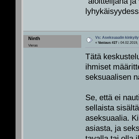
"aloittelijana 
lyhykäisyydes
Vs: Aseksuaalin kinkyily
Ninth
«
Vastaus #27 :
04.02.2019, 
Vieras
Tätä keskustel
ihmiset määritt
seksuaalisen na
Se, että ei naut
sellaista sisäl
aseksuaalia. Ki
asiasta, ja sek
tavalla tai olla