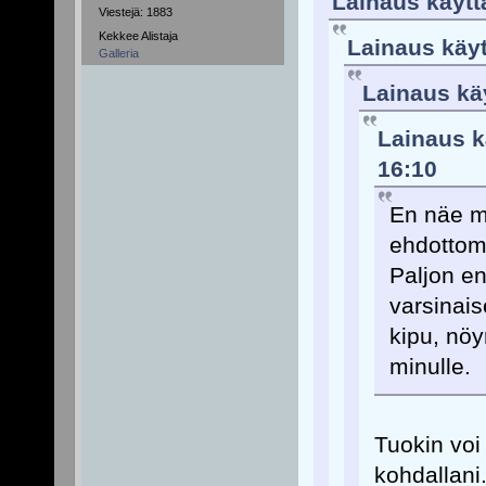
Lainaus käyttä
Viestejä: 1883
Kekkee Alistaja
Lainaus käyt
Galleria
Lainaus käy
Lainaus kä
16:10
En näe mi
ehdottoma
Paljon e
varsinais
kipu, nöy
minulle.
Tuokin voi
kohdallani