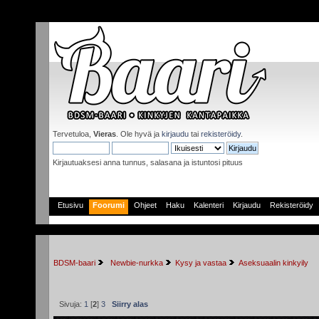
Tervetuloa,
Vieras
. Ole hyvä ja
kirjaudu
tai
rekisteröidy
.
Kirjautuaksesi anna tunnus, salasana ja istuntosi pituus
Etusivu
Foorumi
Ohjeet
Haku
Kalenteri
Kirjaudu
Rekisteröidy
BDSM-baari
 Newbie-nurkka
Kysy ja vastaa
Aseksuaalin kinkyily
Sivuja:
1
[
2
]
3
Siirry alas