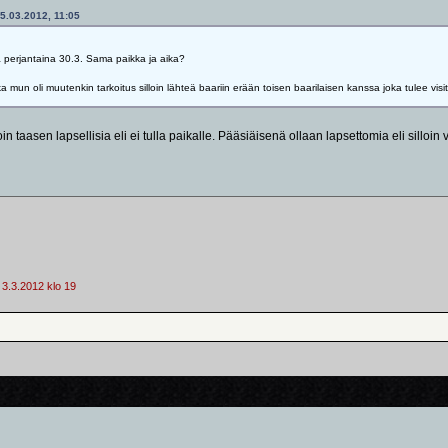
15.03.2012, 11:05
a perjantaina 30.3. Sama paikka ja aika?
ka mun oli muutenkin tarkoitus silloin lähteä baariin erään toisen baarilaisen kanssa joka tulee v
in taasen lapsellisia eli ei tulla paikalle. Pääsiäisenä ollaan lapsettomia eli silloi
 3.3.2012 klo 19