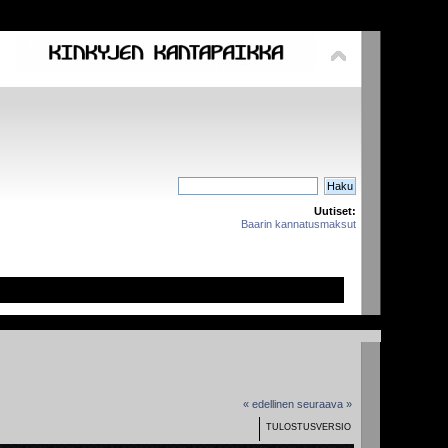
Uutiset:
Baarin kannatusmaksut
« edellinen
seuraava »
TULOSTUSVERSIO