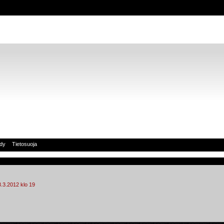
idy
Tietosuoja
3.3.2012 klo 19