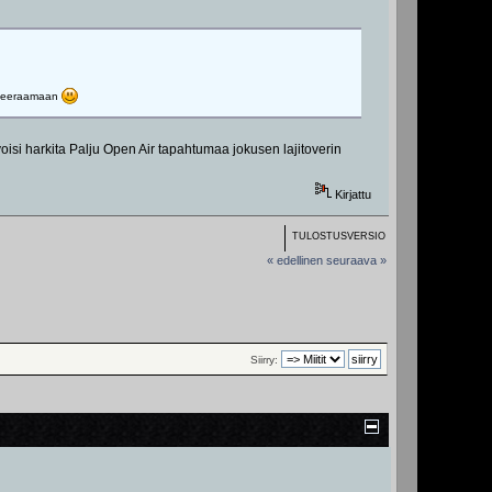
isiteeraamaan
n voisi harkita Palju Open Air tapahtumaa jokusen lajitoverin
Kirjattu
TULOSTUSVERSIO
« edellinen
seuraava »
Siirry: