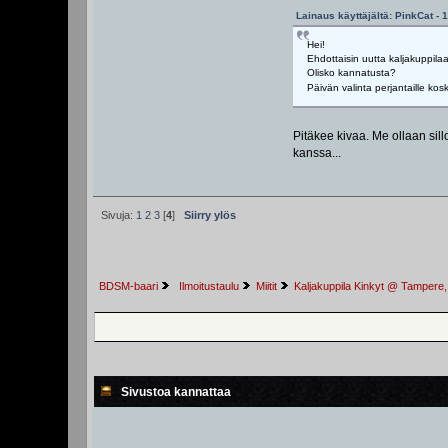
Lainaus käyttäjältä: PinkCat - 
Hei!
Ehdottaisin uutta kaljakuppila
Olisko kannatusta?
Päivän valinta perjantaille kos
Pitäkee kivaa. Me ollaan sillo
kanssa...
Sivuja:
1
2
3
[
4
]
Siirry ylös
BDSM-baari
 Ilmoitustaulu
Miitit
Kaljakuppila Kinkyt @ Tampere,
Sivustoa kannattaa