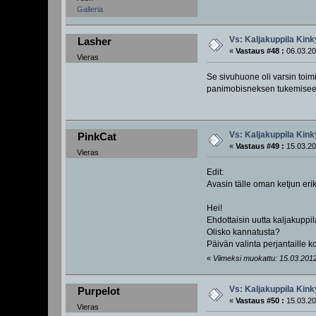
Galleria
Vs: Kaljakuppila Kink
Lasher
«
Vastaus #48 :
06.03.20
Vieras
Se sivuhuone oli varsin toim
panimobisneksen tukemisee
Vs: Kaljakuppila Kink
PinkCat
«
Vastaus #49 :
15.03.20
Vieras
Edit:
Avasin tälle oman ketjun er
Hei!
Ehdottaisin uutta kaljakuppi
Olisko kannatusta?
Päivän valinta perjantaille 
«
Viimeksi muokattu: 15.03.2012,
Vs: Kaljakuppila Kink
Purpelot
«
Vastaus #50 :
15.03.20
Vieras