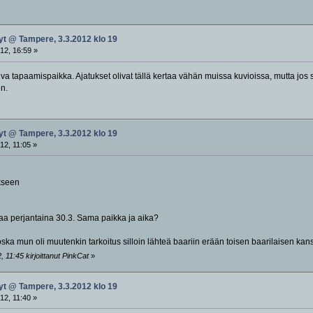
yt @ Tampere, 3.3.2012 klo 19
12, 16:59 »
iva tapaamispaikka. Ajatukset olivat tällä kertaa vähän muissa kuvioissa, mutta jos 
n.
yt @ Tampere, 3.3.2012 klo 19
12, 11:05 »
ikseen
laa perjantaina 30.3. Sama paikka ja aika?
koska mun oli muutenkin tarkoitus silloin lähteä baariin erään toisen baarilaisen ka
 11:45 kirjoittanut PinkCat
»
yt @ Tampere, 3.3.2012 klo 19
12, 11:40 »