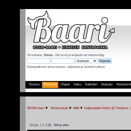
Tervetuloa,
Vieras
. Ole hyvä ja
kirjaudu
tai
rekisteröidy
.
Kirjautuaksesi anna tunnus, salasana ja istuntosi pituus
Etusivu
Foorumi
Ohjeet
Haku
Kalenteri
Kirjaudu
Rekisterö
BDSM-baari
 Ilmoitustaulu
Miitit
Kaljakuppila Kinkyt @ Tampere, 
Sivuja:
1
2
3
[
4
]
Siirry alas