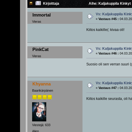
Kirjoittaja
Aihe: Kaljakuppila Kinkyt
Vs: Kaljakuppila Kink
Immortal
«
Vastaus #45 :
04.03.20
Vieras
Kiitos kaikille(: kivaa oli!
Vs: Kaljakuppila Kink
PinkCat
«
Vastaus #46 :
04.03.20
Vieras
Suosio oli sen verran suuri (
Vs: Kaljakuppila Kink
Khyanna
«
Vastaus #47 :
04.03.20
Baarikärpänen
Kiitos kaikille seurasta, oli 
Viestejä: 633
Alien