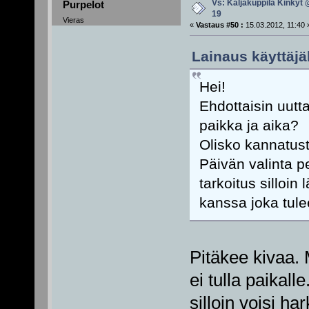
Vs: Kaljakuppila Kinkyt 
Purpelot
19
Vieras
«
Vastaus #50 :
15.03.2012, 11:40 
Lainaus käyttäjäl
Hei!
Ehdottaisin uutt
paikka ja aika?
Olisko kannatus
Päivän valinta p
tarkoitus silloin
kanssa joka tul
Pitäkee kivaa. M
ei tulla paikall
silloin voisi h