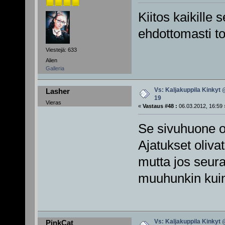
Kiitos kaikille 
ehdottomasti to
Viestejä: 633
Alien
Galleria
Vs: Kaljakuppila Kinkyt 
Lasher
19
Vieras
«
Vastaus #48 :
06.03.2012, 16:59 
Se sivuhuone o
Ajatukset oliva
mutta jos seuraa
muuhunkin kui
Vs: Kaljakuppila Kinkyt 
PinkCat