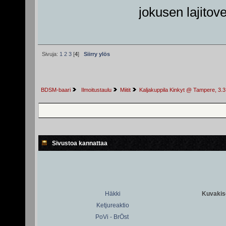
jokusen lajitove
Sivuja:
1
2
3
[
4
]
Siirry ylös
BDSM-baari
 Ilmoitustaulu
Miitit
Kaljakuppila Kinkyt @ Tampere, 3.3
Sivustoa kannattaa
Häkki
Kuvakiso
Ketjureaktio
PoVi - BrÖst