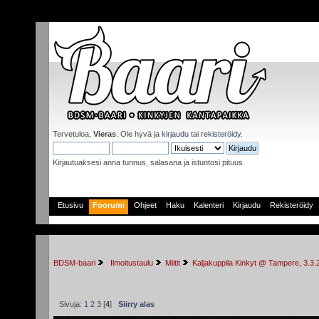
Tervetuloa,
Vieras
. Ole hyvä ja
kirjaudu
tai
rekisteröidy
.
Kirjautuaksesi anna tunnus, salasana ja istuntosi pituus
Etusivu
Foorumi
Ohjeet
Haku
Kalenteri
Kirjaudu
Rekisteröidy
BDSM-baari
 Ilmoitustaulu
Miitit
Kaljakuppila Kinkyt @ Tampere, 3.3.
Sivuja:
1
2
3
[
4
]
Siirry alas