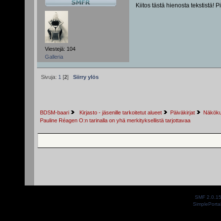
Kiitos tästä hienosta tekstistä! 
Viestejä: 104
Galleria
Sivuja:
1
[
2
]
Siirry ylös
BDSM-baari
 Kirjasto - jäsenille tarkoitetut alueet
Päiväkirjat
Näkökul
Pauline Réagen O:n tarinalla on yhä merkityksellistä tarjottavaa
SMF 2.0.1
SimplePorta