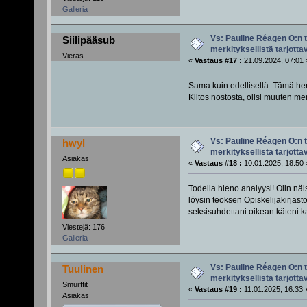
Galleria
Vs: Pauline Réagen O:n t
Siilipääsub
merkityksellistä tarjotta
Vieras
«
Vastaus #17 :
21.09.2024, 07:01 
Sama kuin edellisellä. Tämä he
Kiitos nostosta, olisi muuten me
Vs: Pauline Réagen O:n t
hwyl
merkityksellistä tarjotta
Asiakas
«
Vastaus #18 :
10.01.2025, 18:50 
Todella hieno analyysi! Olin näi
löysin teoksen Opiskelijakirjasto
seksisuhdettani oikean käteni 
Viestejä: 176
Galleria
Vs: Pauline Réagen O:n t
Tuulinen
merkityksellistä tarjotta
Smurffit
«
Vastaus #19 :
11.01.2025, 16:33 
Asiakas