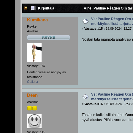
Kirjoittaja
Aihe: Pauline Réagen O:n tari
Vs: Pauline Réagen O:n t
Kumikana
merkityksellistä tarjotta
Rsyke
«
Vastaus #15 :
18.09.2024, 12:27 
Asiakas
Nostan tätä mainiota analyysiä
Viestejä: 187
Center pleasure and joy as
resistance.
Galleria
Vs: Pauline Réagen O:n t
Dean
merkityksellistä tarjotta
Asiakas
«
Vastaus #16 :
19.09.2024, 22:33 
Tästä se kaikki silloin lähti. On
hyvä alustus. Pitäisi varmaan l
Viestejä: 115