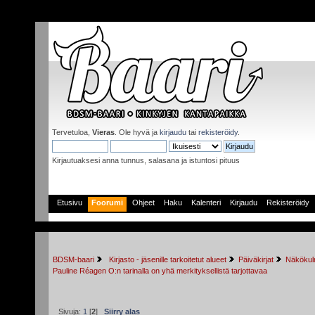
Tervetuloa,
Vieras
. Ole hyvä ja
kirjaudu
tai
rekisteröidy
.
Kirjautuaksesi anna tunnus, salasana ja istuntosi pituus
Etusivu
Foorumi
Ohjeet
Haku
Kalenteri
Kirjaudu
Rekisteröidy
BDSM-baari
 Kirjasto - jäsenille tarkoitetut alueet
Päiväkirjat
Näkökulm
Pauline Réagen O:n tarinalla on yhä merkityksellistä tarjottavaa
Sivuja:
1
[
2
]
Siirry alas