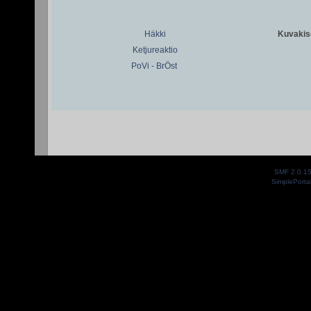
Häkki
Kuvakiso
Ketjureaktio
PoVi - BrÖst
SMF 2.0.1
SimplePorta