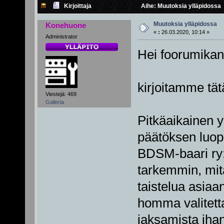
Kirjoittaja
Aihe: Muutoksia ylläpidossa 
Muutoksia ylläpidossa
Konehuone
«
:
26.03.2020, 10:14 »
Administrator
Hei foorumikan
kirjoitamme tät
Viestejä: 469
Galleria
Pitkäaikainen y
päätöksen luopu
BDSM-baari ry:
tarkemmin, mit
taistelua asiaan
homma valitetta
jaksamista ihan