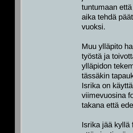
tuntumaan että
aika tehdä pää
vuoksi.
Muu ylläpito ha
työstä ja toivot
ylläpidon tekemä
tässäkin tapauk
Isrika on käytt
viimevuosina f
takana että ed
Isrika jää kyllä