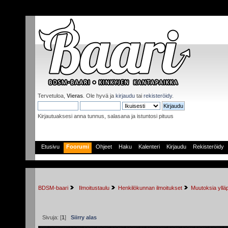
Tervetuloa,
Vieras
. Ole hyvä ja
kirjaudu
tai
rekisteröidy
.
Kirjautuaksesi anna tunnus, salasana ja istuntosi pituus
Etusivu
Foorumi
Ohjeet
Haku
Kalenteri
Kirjaudu
Rekisteröidy
BDSM-baari
 Ilmoitustaulu
Henkilökunnan ilmoitukset
Muutoksia yllä
Sivuja: [
1
]
Siirry alas