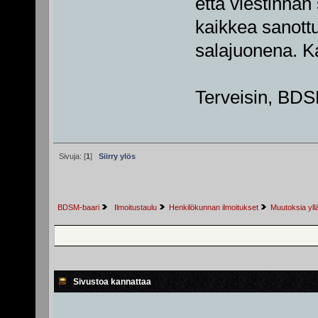
että viestinnän
kaikkea sanott
salajuonena. K
Terveisin, BDSM
Sivuja: [
1
]
Siirry ylös
BDSM-baari
 Ilmoitustaulu
Henkilökunnan ilmoitukset
Muutoksia yll
Sivustoa kannattaa