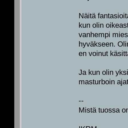
Näitä fantasioit
kun olin oikeas
vanhempi mies 
hyväkseen. Olin 
en voinut käsit
Ja kun olin yks
masturboin ajat
--
Mistä tuossa on