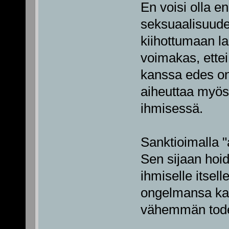
En voisi olla 
seksuaalisuude
kiihottumaan lap
voimakas, ette
kanssa edes o
aiheuttaa myös
ihmisessä.
Sanktioimalla "
Sen sijaan hoid
ihmiselle itsel
ongelmansa kan
vähemmän toden