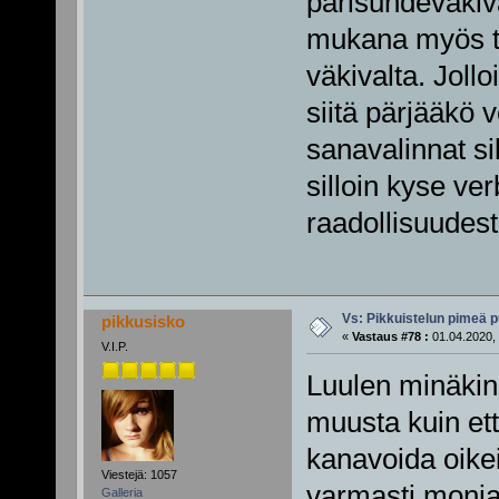
parisuhdeväkiva
mukana myös tu
väkivalta. Joll
siitä pärjääkö v
sanavalinnat s
silloin kyse v
raadollisuudes
Vs: Pikkuistelun pimeä p
pikkusisko
«
Vastaus #78 :
01.04.2020, 
V.I.P.
Luulen minäkin,
muusta kuin ett
kanavoida oikei
Viestejä: 1057
varmasti monia
Galleria