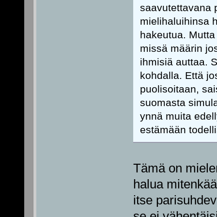
saavutettavana p
mielihaluihinsa 
hakeutua. Mutta o
missä määrin jos
ihmisiä auttaa. 
kohdalla. Että jo
puolisoitaan, sai
suomasta simulaa
ynnä muita edelly
estämään todelli
Tämä on mielenk
halua mitenkään
itse parisuhdev
se ei vähentäis