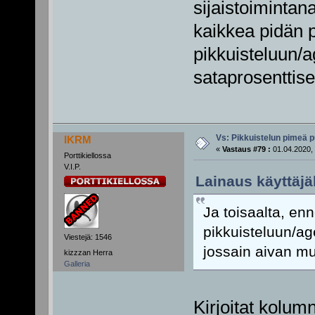
sijaistoimintana
kaikkea pidän p
pikkuisteluun/
sataprosenttise
Vs: Pikkuistelun pimeä p
IKRM
«
Vastaus #79 :
01.04.2020, 
Porttikiellossa
V.I.P.
Lainaus käyttäjäl
Ja toisaalta, en
pikkuisteluun/ag
Viestejä: 1546
jossain aivan mu
kizzzan Herra
Galleria
Kirjoitat kolumn