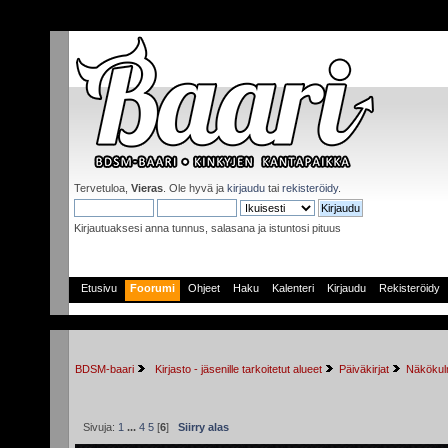
Tervetuloa,
Vieras
. Ole hyvä ja
kirjaudu
tai
rekisteröidy
.
Kirjautuaksesi anna tunnus, salasana ja istuntosi pituus
Etusivu
Foorumi
Ohjeet
Haku
Kalenteri
Kirjaudu
Rekisteröidy
BDSM-baari
 Kirjasto - jäsenille tarkoitetut alueet
Päiväkirjat
Näkökulm
Sivuja:
1
...
4
5
[
6
]
Siirry alas