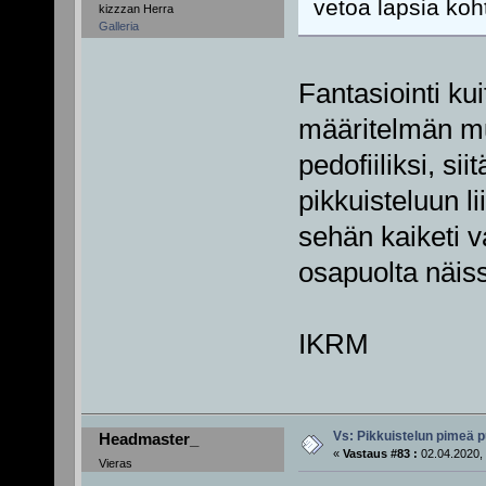
vetoa lapsia koh
kizzzan Herra
Galleria
Fantasiointi kui
määritelmän muk
pedofiiliksi, si
pikkuisteluun li
sehän kaiketi v
osapuolta näis
IKRM
Vs: Pikkuistelun pimeä p
Headmaster_
«
Vastaus #83 :
02.04.2020, 
Vieras