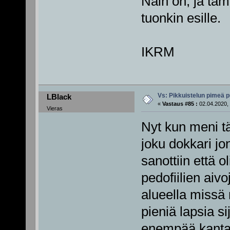
Näin on, ja tä
tuonkin esille.
IKRM
Vs: Pikkuistelun pimeä p
LBlack
«
Vastaus #85 :
02.04.2020, 
Vieras
Nyt kun meni tä
joku dokkari jon
sanottiin että o
pedofiilien aiv
alueella missä 
pieniä lapsia s
enempää kantaa