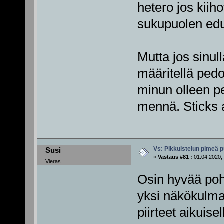
hetero jos kii
sukupuolen edu
Mutta jos sinull
määritellä pedof
minun olleen pe
mennä. Sticks 
Vs: Pikkuistelun pimeä p
Susi
«
Vastaus #81 :
01.04.2020, 
Vieras
Osin hyvää pohd
yksi näkökulma 
piirteet aikuise