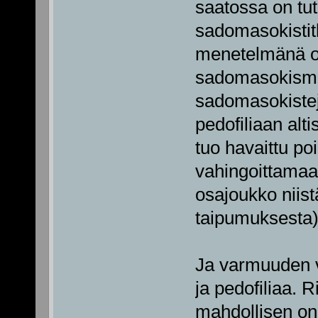
saatossa on tu
sadomasokistitk
menetelmänä on 
sadomasokismis
sadomasokisteja.
pedofiliaan alt
tuo havaittu po
vahingoittamaan
osajoukko niistä
taipumuksesta)
Ja varmuuden v
ja pedofiliaa.
mahdollisen o