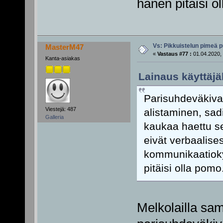
hänen pitäisi o
Vs: Pikkuistelun pimeä p
MasterM47
«
Vastaus #77 :
01.04.2020, 
Kanta-asiakas
Lainaus käyttäjä
Parisuhdeväkival
Viestejä: 487
alistaminen, sadi
Galleria
kaukaa haettu se
eivät verbaalises
kommunikaatioky
pitäisi olla pomo
Melkolailla sam