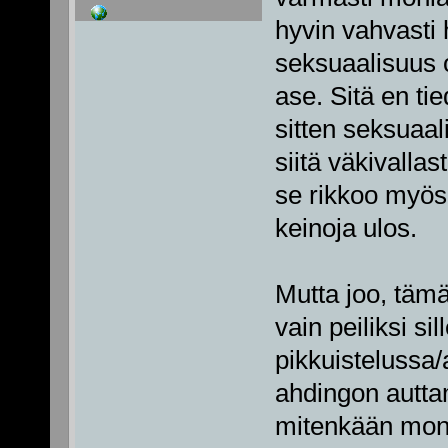
hyvin vahvasti h
seksuaalisuus 
ase. Sitä en ti
sitten seksuaal
siitä väkivalla
se rikkoo myös 
keinoja ulos.
Mutta joo, tämä
vain peiliksi sil
pikkuistelussa/
ahdingon autta
mitenkään moni 