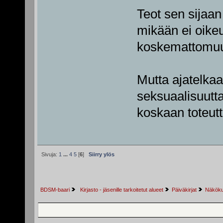
Teot sen sijaan
mikään ei oike
koskemattomuu
Mutta ajatelkaa
seksuaalisuuttas
koskaan toteutt
Sivuja:
1
...
4
5
[
6
]
Siirry ylös
BDSM-baari
 Kirjasto - jäsenille tarkoitetut alueet
Päiväkirjat
Näkökul