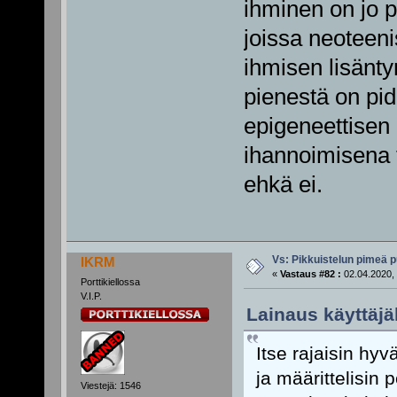
ihminen on jo pi
joissa neoteenis
ihmisen lisänty
pienestä on pid
epigeneettisen
ihannoimisena t
ehkä ei.
Vs: Pikkuistelun pimeä p
IKRM
«
Vastaus #82 :
02.04.2020, 
Porttikiellossa
V.I.P.
Lainaus käyttäjäl
Itse rajaisin hyv
ja määrittelisin 
Viestejä: 1546