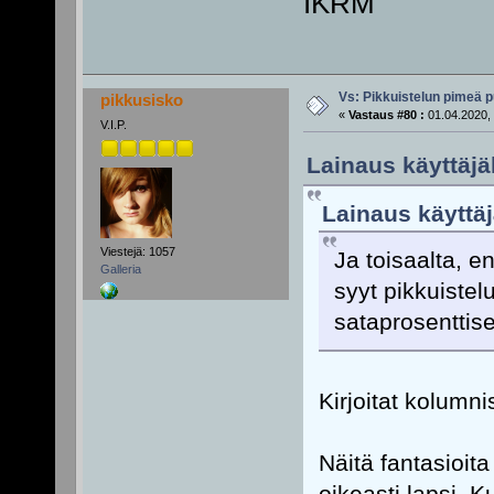
IKRM
Vs: Pikkuistelun pimeä p
pikkusisko
«
Vastaus #80 :
01.04.2020, 
V.I.P.
Lainaus käyttäjä
Lainaus käyttäj
Viestejä: 1057
Ja toisaalta, 
Galleria
syyt pikkuiste
sataprosenttise
Kirjoitat kolumni
Näitä fantasioita
oikeasti lapsi. 