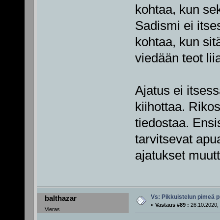
kohtaa, kun sek
Sadismi ei itse
kohtaa, kun sit
viedään teot liia
Ajatus ei itsess
kiihottaa. Riko
tiedostaa. Ensisi
tarvitsevat ap
ajatukset muutt
Vs: Pikkuistelun pimeä p
balthazar
«
Vastaus #89 :
26.10.2020, 
Vieras