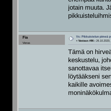
jotain muuta. J
pikkuisteluihmi
Vs: Pikkuistelun pimeä p
Fia
«
Vastaus #86 :
26.10.2020, 
Vieras
Tämä on hirveä
keskustelu, joh
sanottavaa itse
löytääkseni sen
kaikille avoime
moninäkökulmai