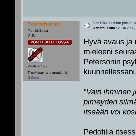
Vs: Pikkuistelun pimeä p
Snadistisadisti
«
Vastaus #88 :
26.10.2020, 
Porttikiellossa
V.I.P.
Hyvä avaus ja m
mieleeni seuraa
Petersonin psyk
Viestejä: 1506
kuunnellessani
TrueMaster and proud of it!
Galleria
”Vain ihminen 
pimeyden silmä
itseään voi kos
Pedofilia itsess