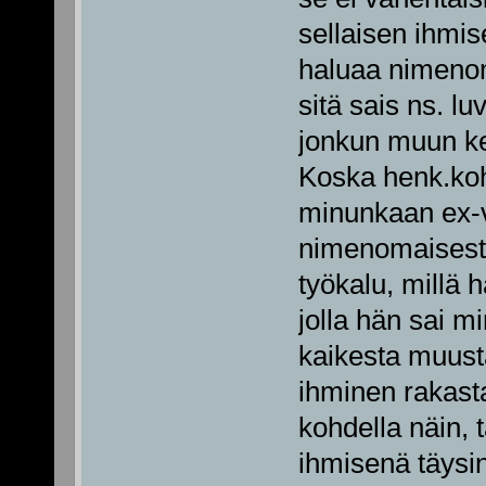
sellaisen ihmis
haluaa nimenom
sitä sais ns. luv
jonkun muun ke
Koska henk.koh
minunkaan ex-v
nimenomaisesti 
työkalu, millä 
jolla hän sai mi
kaikesta muust
ihminen rakast
kohdella näin, 
ihmisenä täysin