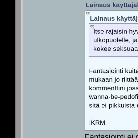
Lainaus käyttäjä
Lainaus käyttäj
Itse rajaisin h
ulkopuolelle, ja
kokee seksuaal
Fantasiointi kuit
mukaan jo riittää 
kommenttini jossa
wanna-be-pedofil
sitä ei-pikkuist
IKRM
Fantasiointi ei 