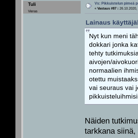
Vs: Pikkuistelun pimeä p
Tuli
«
Vastaus #87 :
26.10.2020, 
Vieras
Lainaus käyttäjäl
Nyt kun meni tähä
dokkari jonka kat
tehty tutkimuksia
aivojen/aivokuor
normaalien ihmist
otettu muistaak
vai seuraus vai 
pikkuisteluihmisi
Näiden tutkimus
tarkkana siinä, 