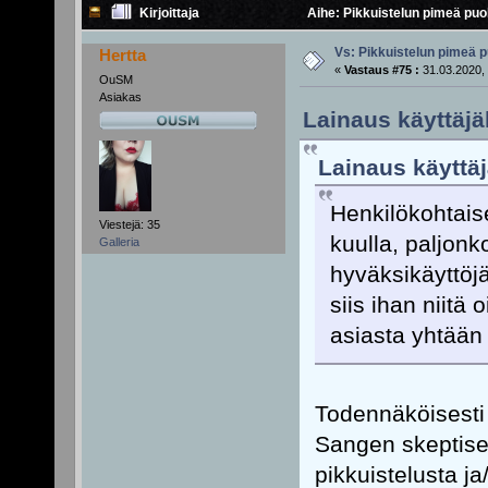
Kirjoittaja
Aihe: Pikkuistelun pimeä puol
Vs: Pikkuistelun pimeä p
Hertta
«
Vastaus #75 :
31.03.2020, 
OuSM
Asiakas
Lainaus käyttäjäl
Lainaus käyttäj
Henkilökohtais
Viestejä: 35
kuulla, paljonko
Galleria
hyväksikäyttöjä
siis ihan niitä 
asiasta yhtään
Todennäköisesti
Sangen skeptises
pikkuistelusta ja