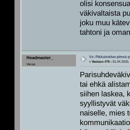
olisi konsensua
väkivaltaista pu
joku muu kätev
tahtoni ja oma
Vs: Pikkuistelun pimeä p
Headmaster_
«
Vastaus #76 :
01.04.2020, 
Vieras
Parisuhdeväkiva
tai ehkä alistam
siihen laskea, 
syyllistyvät vä
naiselle, mies 
kommunikaatio