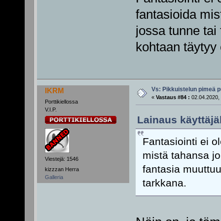
fantasioida mis
jossa tunne tai
kohtaan täytyy 
Vs: Pikkuistelun pimeä p
IKRM
«
Vastaus #84 :
02.04.2020, 
Porttikiellossa
V.I.P.
Lainaus käyttäjä
Fantasiointi ei o
mistä tahansa jo
Viestejä: 1546
fantasia muuttuu
kizzzan Herra
Galleria
tarkkana.