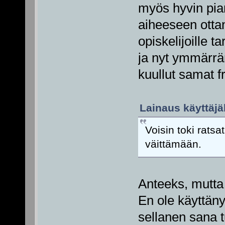
myös hyvin pian
aiheeseen ottan
opiskelijoille 
ja nyt ymmärrän
kuullut samat f
Lainaus käyttäjäl
Voisin toki ratsa
väittämään.
Anteeks, mutta m
En ole käyttäny
sellanen sana t