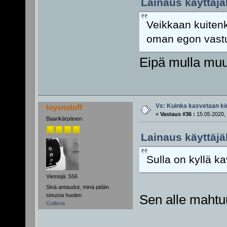
Lainaus käyttäjäl
Veikkaan kuitenk
oman egon vastu
Eipä mulla muu
Vs: Kuinka kasvetaan ki
toysnstuff
«
Vastaus #36 :
15.05.2020, 
Baarikärpänen
Lainaus käyttäjäl
Sulla on kyllä 
Viestejä: 556
Sinä antaudut, minä pidän
sinusta huolen
Sen alle mahtuu
Galleria