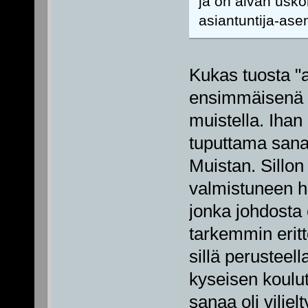
ja on aivan usk
asiantuntija-ase
Kukas tuosta "a
ensimmäisenä t
muistella. Ihan 
tuputtama sana 
Muistan. Sillon
valmistuneen he
jonka johdosta
tarkemmin eritt
sillä perusteell
kyseisen koulut
sanaa oli viljel