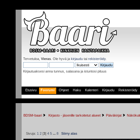
Tervetuloa,
Vieras
. Ole hyvä ja
kirjaudu
tai
rekisteröidy
.
Kirjautuaksesi anna tunnus, salasana ja istuntosi pituus
Etusivu
Foorumi
Ohjeet
Haku
Kalenteri
Kirjaudu
Rekisteröidy
BDSM-baari
 Kirjasto - jäsenille tarkoitetut alueet
Päiväkirjat
Näkökulm
Sivuja:
1
2
[
3
]
4
5
...
8
Siirry alas