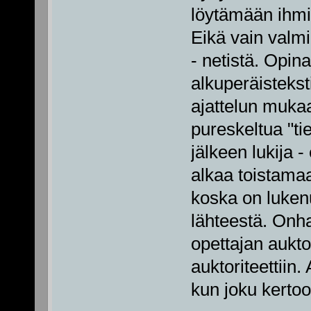
löytämään ihmise
Eikä vain valmii
- netistä. Opin
alkuperäistekst
ajattelun mukaa
pureskeltua "tie
jälkeen lukija -
alkaa toistama
koska on luken
lähteestä. Onha
opettajan aukto
auktoriteettiin.
kun joku kertoo