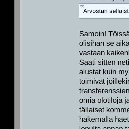
Arvostan sellaist
Samoin! Töissä 
olisihan se aik
vastaan kaikenl
Saati sitten ne
alustat kuin m
toimivat joilleki
transferenssien
omia olotiloja j
tällaiset komm
hakemalla haeta
lopulta annan ta