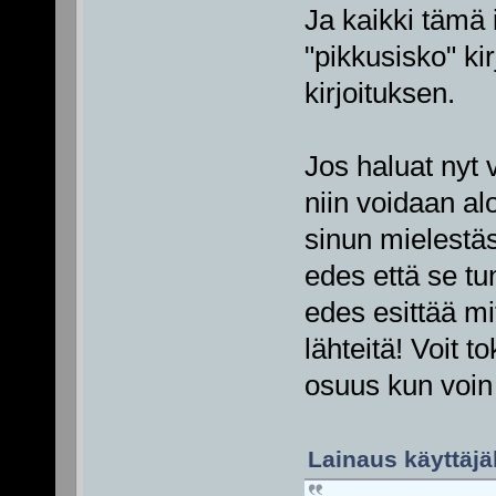
Ja kaikki tämä 
"pikkusisko" kir
kirjoituksen.
Jos haluat nyt 
niin voidaan alo
sinun mielestäs
edes että se tun
edes esittää mi
lähteitä! Voit t
osuus kun voin
Lainaus käyttäjäl