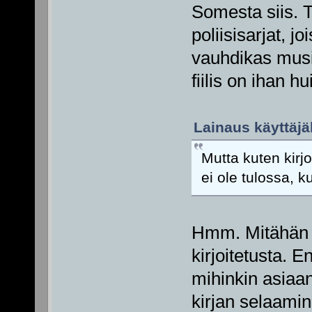
Somesta siis. T
poliisisarjat, 
vauhdikas musi
fiilis on ihan h
Lainaus käyttäjäl
Mutta kuten kirj
ei ole tulossa, k
Hmm. Mitähän 
kirjoitetusta. E
mihinkin asiaan
kirjan selaamin