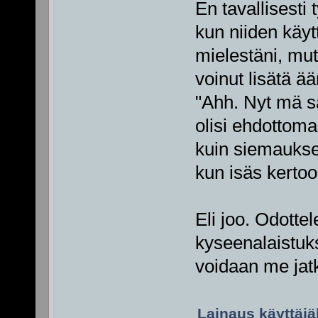
En tavallisesti
kun niiden käyt
mielestäni, mutt
voinut lisätä ä
"Ahh. Nyt mä s
olisi ehdottomas
kuin siemaukse
kun isäs kertoo
Eli joo. Odottel
kyseenalaistuks
voidaan me jatk
Lainaus käyttäjäl