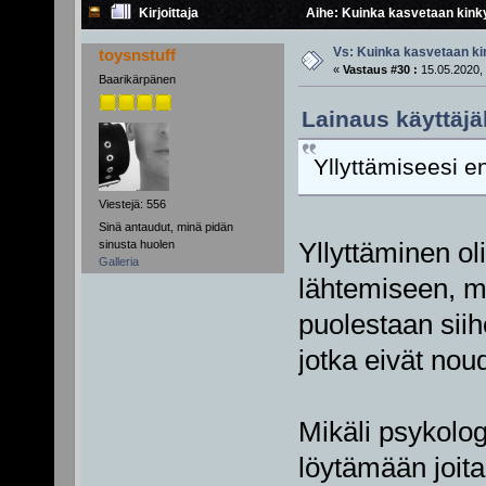
Kirjoittaja
Aihe: Kuinka kasvetaan kinky
Vs: Kuinka kasvetaan ki
toysnstuff
«
Vastaus #30 :
15.05.2020, 
Baarikärpänen
Lainaus käyttäjäl
Yllyttämiseesi e
Viestejä: 556
Sinä antaudut, minä pidän
sinusta huolen
Yllyttäminen oli 
Galleria
lähtemiseen, m
puolestaan siih
jotka eivät nou
Mikäli psykolog
löytämään joita