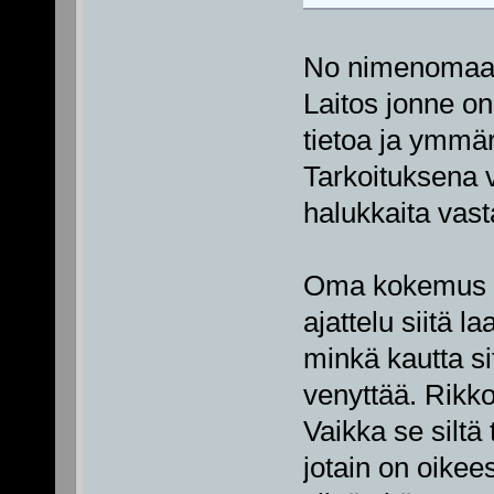
No nimenomaan.
Laitos jonne on
tietoa ja ymmär
Tarkoituksena vä
halukkaita vas
Oma kokemus on
ajattelu siitä l
minkä kautta si
venyttää. Rikkoo
Vaikka se siltä 
jotain on oikees