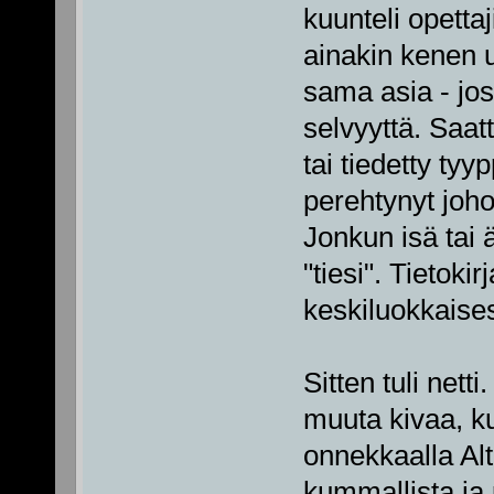
kuunteli opettaji
ainakin kenen us
sama asia - jos
selvyyttä. Saatt
tai tiedetty tyy
perehtynyt joh
Jonkun isä tai ä
"tiesi". Tietok
keskiluokkaises
Sitten tuli nett
muuta kivaa, k
onnekkaalla Alt
kummallista ja 