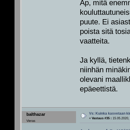
Ap, mitä enemmä
kouluttautuneis
puute. Ei asia
poista sitä tosia
vaatteita.
Ja kyllä, tiete
niinhän minäkin
olevani maallik
epäeettistä.
Vs: Kuinka kasvetaan ki
balthazar
«
Vastaus #35 :
15.05.2020, 
Vieras