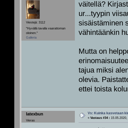
väitellä? Kirjas
ur...tyypin vii
sisäistäminen s
Viestejä: 3112
"Hyvällä tavalla vaarattoman
vähintäänkin huv
oloinen."
Galleria
Mutta on helpp
erinomaisuutee
tajua miksi ale
olevia. Paistatt
ettei toista kol
Vs: Kuinka kasvetaan ki
latexbun
«
Vastaus #34 :
15.05.2020, 
Vieras