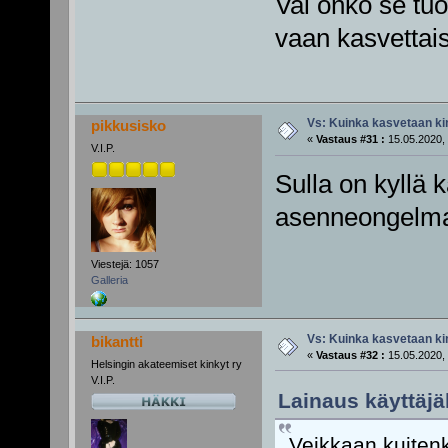
Vai onko se tuo
vaan kasvettai
Vs: Kuinka kasvetaan ki
pikkusisko
«
Vastaus #31 :
15.05.2020, 
V.I.P.
Sulla on kyllä 
asenneongelm
Viestejä: 1057
Galleria
Vs: Kuinka kasvetaan ki
bikantti
«
Vastaus #32 :
15.05.2020, 
Helsingin akateemiset kinkyt ry
V.I.P.
Lainaus käyttäjäl
Veikkaan kuitenk