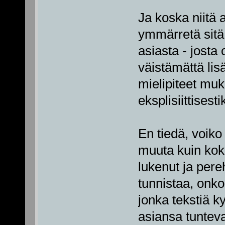
Ja koska niitä 
ymmärretä sitä, 
asiasta - josta 
väistämättä lis
mielipiteet muka
eksplisiittisesti
En tiedä, voik
muuta kuin kok
lukenut ja pere
tunnistaa, onko 
jonka tekstiä k
asiansa tunteva 