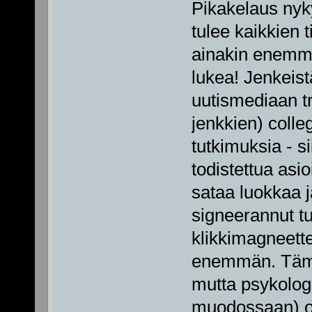
Pikakelaus nyk
tulee kaikkien t
ainakin enemmä
lukea! Jenkeist
uutismediaan tr
jenkkien) colleg
tutkimuksia - si
todistettua asi
sataa luokkaa 
signeerannut tu
klikkimagneette
enemmän. Täm
mutta psykolog
muodossaan) on