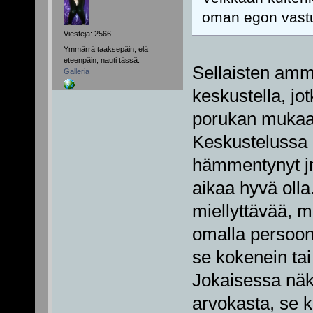
oman egon vastu
Viestejä: 2566
Ymmärrä taaksepäin, elä
eteenpäin, nauti tässä.
Sellaisten amma
Galleria
keskustella, jo
porukan mukaan
Keskustelussa o
hämmentynyt jne
aikaa hyvä olla
miellyttävää, m
omalla persoo
se kokenein tai
Jokaisessa näk
arvokasta, se k