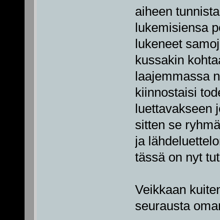
aiheen tunnista
lukemisiensa po
lukeneet samoja
kussakin kohta
laajemmassa nä
kiinnostaisi tod
luettavakseen jo
sitten se ryhmä
ja lähdeluettel
tässä on nyt tut
Veikkaan kuiten
seurausta oman