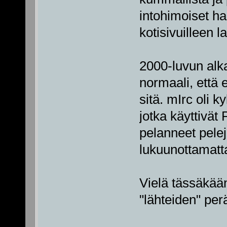
intohimoiset har
kotisivuilleen l
2000-luvun alka
normaali, että e
sitä. mIrc oli k
jotka käyttivät 
pelanneet pele
lukuunottamatta
Vielä tässäkään
"lähteiden" per