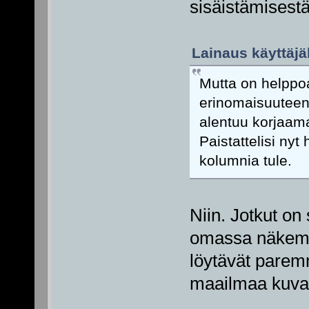
sisäistämisest
Lainaus käyttäjäl
Mutta on helppo
erinomaisuuteen 
alentuu korjaama
Paistattelisi nyt 
kolumnia tule.
Niin. Jotkut on
omassa näkemy
löytävät pare
maailmaa kuvaa