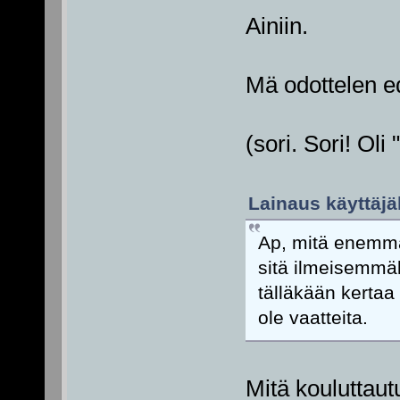
Ainiin.
Mä odottelen ed
(sori. Sori! Oli
Lainaus käyttäjäl
Ap, mitä enemmän
sitä ilmeisemmä
tälläkään kertaa p
ole vaatteita.
Mitä kouluttautu