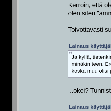
Kerroin, että o
olen siten "amm
Toivottavasti s
Lainaus käyttäjäl
Ja kyllä, tietenk
minäkin teen. Ero
koska muu olisi 
...okei? Tunni
Lainaus käyttäjäl