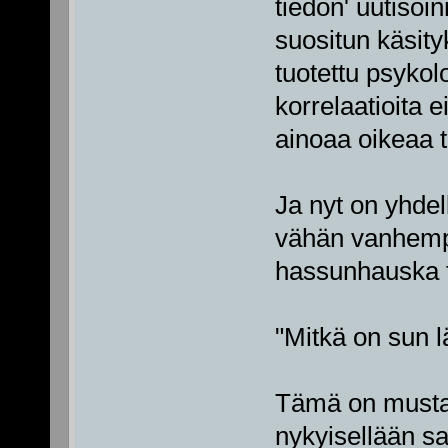
tiedon' uutisoi
suositun käsity
tuotettu psykol
korrelaatioita ei
ainoaa oikeaa ti
Ja nyt on yhdel
vähän vanhempi
hassunhauska f
"Mitkä on sun l
Tämä on musta t
nykyisellään saa