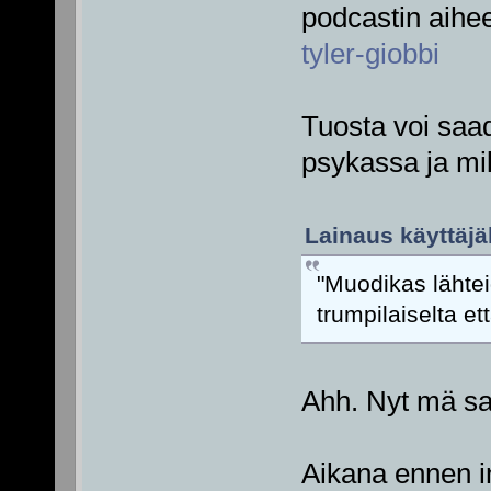
podcastin aihe
tyler-giobbi
Tuosta voi saad
psykassa ja mik
Lainaus käyttäjäl
"Muodikas lähtei
trumpilaiselta et
Ahh. Nyt mä sa
Aikana ennen int