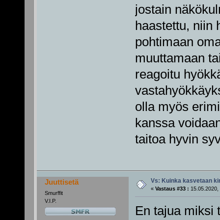
jostain näköku
haastettu, niin
pohtimaan omaa
muuttamaan tai 
reagoitu hyökkä
vastahyökkäyks
olla myös erimi
kanssa voidaan 
taitoa hyvin sy
Vs: Kuinka kasvetaan ki
Juuttisetä
«
Vastaus #33 :
15.05.2020, 
Smurffit
V.I.P.
En tajua miksi 