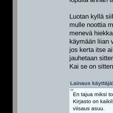
Luotan kyllä sii
mulle noottia mi
menevä hiekkala
käymään liian 
jos kerta itse a
jauhetaan sitten 
Kai se on sitte
Lainaus käyttäjäl
En tajua miksi to
Kirjasto on kaikil
viisaus asuu.