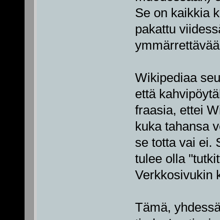
Se on kaikkia 
pakattu viidess
ymmärrettävää
Wikipediaa seur
että kahvipöyt
fraasia, ettei 
kuka tahansa vo
se totta vai ei.
tulee olla "tutki
Verkkosivukin k
Tämä, yhdessä 