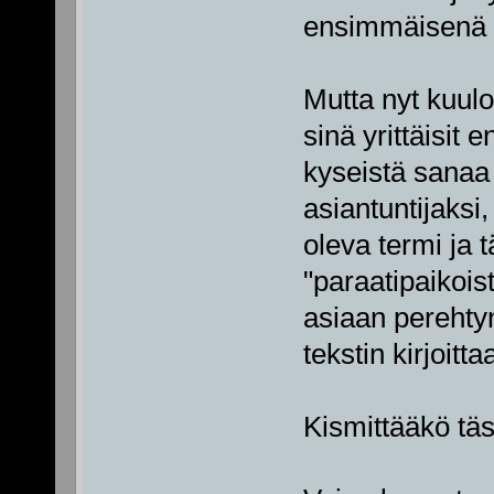
ensimmäisenä 
Mutta nyt kuulo
sinä yrittäisit en
kyseistä sanaa 
asiantuntijaksi
oleva termi ja 
"paraatipaikoist
asiaan perehtyn
tekstin kirjoitta
Kismittääkö täs