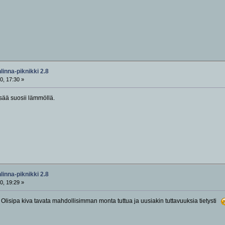
inna-piknikki 2.8
0, 17:30 »
 sää suosii lämmöllä.
inna-piknikki 2.8
0, 19:29 »
 Olisipa kiva tavata mahdollisimman monta tuttua ja uusiakin tuttavuuksia tietysti