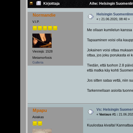
Kirjoittaja
Aihe: Helsingin Suomenlin
Helsingin Suomenlinna
Normandie
«
:
21.06.2020, 08:40 »
V.I.P.
Me ollaan kumilelun kanssa H
Tapaaminen voisi olla kauppat
Jokainen voisi ottaa mukaans
Viestejä: 1528
ottaa, jos joku porukasta ei 
Metamorfosis
Galleria
Tiedän, että tuohon 2.8 päiv
että matka käy kohti Suomenl
Jos sitten sataa vettä, niin 
Tarkennellaan asioita tuo
Vs: Helsingin Suomenl
Mpapu
«
Vastaus #1 :
21.06.202
Asiakas
Kuulostaa kivalta! Kannattaa