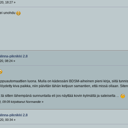
20, 18:27 »
ä ei unohdu
inna-piknikki 2.8
20, 08:24 »
lippuautomaattien luona. Mulla on kädessäni BDSM-aiheinen pieni kirja, siitä tunni
an löydetty kiva paikka, niin päivitän tähän ketjuun samantien, että missä ollaan. Si
ä sitten lähempänä sunnuntaita eli jos näyttää kovin kylmältä ja sateiselta ...
, 09:09 kirjoittanut Normandie
»
inna-piknikki 2.8
20, 00:34 »