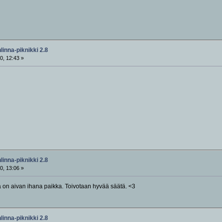
inna-piknikki 2.8
0, 12:43 »
inna-piknikki 2.8
0, 13:06 »
 on aivan ihana paikka. Toivotaan hyvää säätä. <3
inna-piknikki 2.8