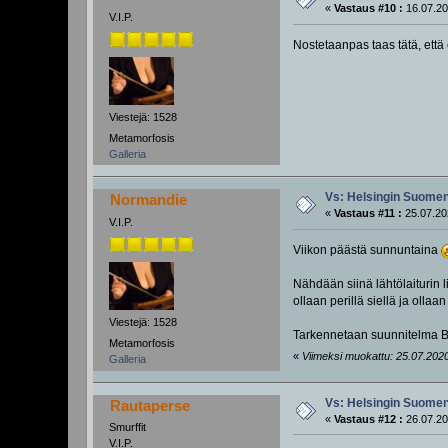
«
Vastaus #10 :
16.07.20
V.I.P.
Nostetaanpas taas tätä, ett
Viestejä: 1528
Metamorfosis
Galleria
Vs: Helsingin Suomenl
Normandie
«
Vastaus #11 :
25.07.20
V.I.P.
Viikon päästä sunnuntaina
Nähdään siinä lähtölaiturin 
ollaan perillä siellä ja olla
Viestejä: 1528
Tarkennetaan suunnitelma B:t
Metamorfosis
«
Viimeksi muokattu: 25.07.2020
Galleria
Vs: Helsingin Suomenl
Rautaperse
«
Vastaus #12 :
26.07.20
Smurffit
V.I.P.