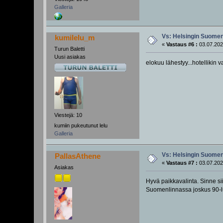
Galleria
Vs: Helsingin Suomenl
kumilelu_m
«
Vastaus #6 :
03.07.202
Turun Baletti
Uusi asiakas
elokuu lähestyy...hotellikin v
Viestejä: 10
kumiin pukeutunut lelu
Galleria
Vs: Helsingin Suomenl
PallasAthene
«
Vastaus #7 :
03.07.202
Asiakas
Hyvä paikkavalinta. Sinne sii
Suomenlinnassa joskus 90-luv