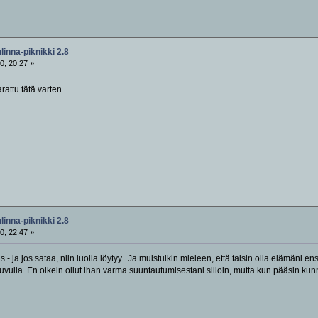
inna-piknikki 2.8
0, 20:27 »
arattu tätä varten
inna-piknikki 2.8
0, 22:47 »
s - ja jos sataa, niin luolia löytyy. Ja muistuikin mieleen, että taisin olla elämäni e
ulla. En oikein ollut ihan varma suuntautumisestani silloin, mutta kun pääsin kunn