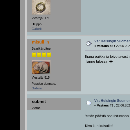
Viestejä: 171
Helppo
Galleria
Vs: Helsingin Suomenl
misuli_n
«
Vastaus #2 :
22.06.202
Baarikärpänen
Ihana paikka ja toivottavasti
Tänne tulossa. ❤️
Viestejä: 515
Passion donna s.
Galleria
Vs: Helsingin Suomenl
submit
«
Vastaus #3 :
22.06.202
Vieras
Yritän päästä osallistumaan.
Kiva kun kutsutte!