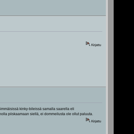
Kirjattu
nsimmäisissä kinky-bileissä samalla saarella eli
olla piiskaamaan siellä, ei dommeilusta ole ollut paluuta.
Kirjattu