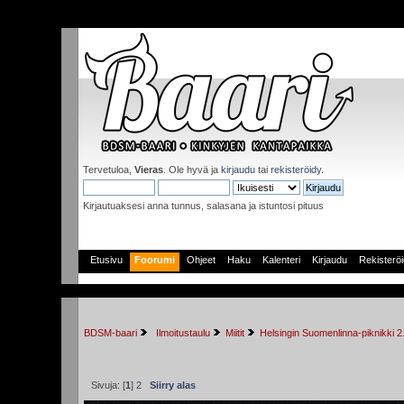
Tervetuloa,
Vieras
. Ole hyvä ja
kirjaudu
tai
rekisteröidy
.
Kirjautuaksesi anna tunnus, salasana ja istuntosi pituus
Etusivu
Foorumi
Ohjeet
Haku
Kalenteri
Kirjaudu
Rekisterö
BDSM-baari
 Ilmoitustaulu
Miitit
Helsingin Suomenlinna-piknikki 2
Sivuja: [
1
]
2
Siirry alas