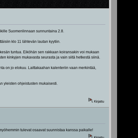
nikille Suomenlinnaan sunnuntaina 2.8.
isiin klo 11 lähtevän lautan kyytiin.
saa kesän tuntua. Eiköhän sen rakkaan koiransakin voi mukaan
sten kinkyjen mukavasta seurasta ja vain siitä hetkestä siinä.
ta on jo elokuu. Laittakaahan kalenteriin vaan merkintää,
aan yleisten ohjeistusten mukaisesti.
Kirjattu
in myöhemmin tulevat osaavat suunnistaa kanssa paikalle!
Kirjattu