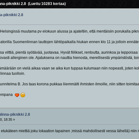
na-piknikki 2.8 (Luettu 10283 kertaa)
-piknikki 2.8
elsingissä muutama pv elokuun alussa ja ajateltiin, että mentäisiin porukalla pik
orilla Suomenlinnan lauttojen lähtöpaikalla hiukan ennen klo 11 ja jolloin ennätettä
a vilttiä, pientä syötävää, juotavaa. Hyvät fiilikset, rentoutta, aurinkoa ja leppoi
kovasti allerginen ole. Ajatuksena on nauttia hienosta, merellisestä ympäristöstä, toi
ämäärään on vielä aikaa vaan se aika kun tuppaa kulumaan niin nopeasti, joten koh
innaa tuolloin.
suunnitelma B. Jos taas korona pukkaa liiemmälti ihmisten ilmoille, niin sitten toimit
nnempana
inna-piknikki 2.8
0, 18:35 »
 etukäteen miettiä joku lokaation tapainen ;missä mahdollisesti vessa lähellä) ni