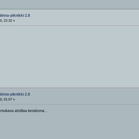
inna-piknikki 2.8
0, 22:32 »
inna-piknikki 2.8
0, 01:07 »
 mukava aloittaa kesäloma...