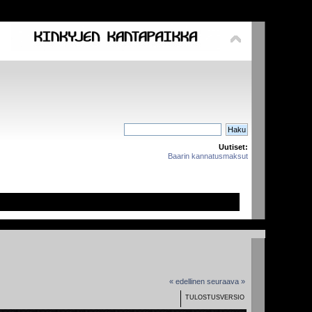
Uutiset:
Baarin kannatusmaksut
« edellinen
seuraava »
TULOSTUSVERSIO