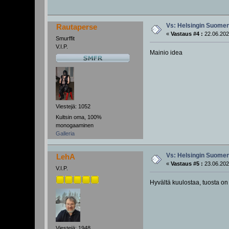
Vs: Helsingin Suomenl
Rautaperse
«
Vastaus #4 :
22.06.202
Smurffit
V.I.P.
Mainio idea
Viestejä: 1052
Kultsin oma, 100%
monogaaminen
Galleria
Vs: Helsingin Suomenl
LehA
«
Vastaus #5 :
23.06.202
V.I.P.
Hyvältä kuulostaa, tuosta on
Viestejä: 1948