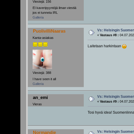
Viestejä: 156
EI kaveripyyntöjä ilman viestiä
jos ei tunneta IRL
Galleria
Vs: Helsingin Suomenl
PuolivilliNaaras
«
Vastaus #8 :
04.07.202
Kanta-asiakas
Laitetaan harkintaan
Viestejä: 388
I have seen it all
Galleria
Vs: Helsingin Suomenl
an_emi
«
Vastaus #9 :
04.07.202
Vieras
Tosi hyvä idea! Suomenlinna
Vs: Helsingin Suomenl
Normandie