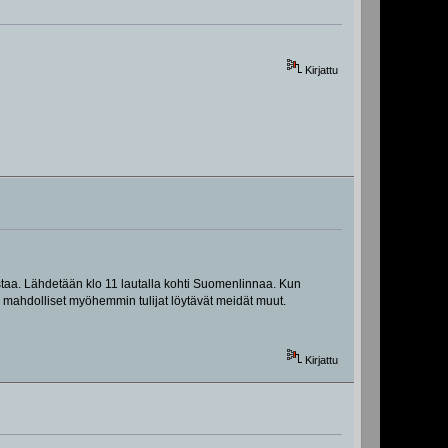
Kirjattu
staa. Lähdetään klo 11 lautalla kohti Suomenlinnaa. Kun
ten mahdolliset myöhemmin tulijat löytävät meidät muut.
Kirjattu