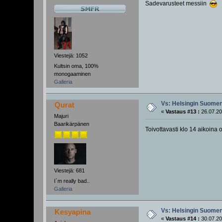
Sadevarusteet messiin
Viestejä: 1052
Kultsin oma, 100%
monogaaminen
Galleria
Vs: Helsingin Suomenl
Qurat
«
Vastaus #13 :
26.07.20
Majuri
Baarikärpänen
Toivottavasti klo 14 aikoina o
Viestejä: 681
I´m really bad..
Galleria
Vs: Helsingin Suomenl
Kesyapina
«
Vastaus #14 :
30.07.20