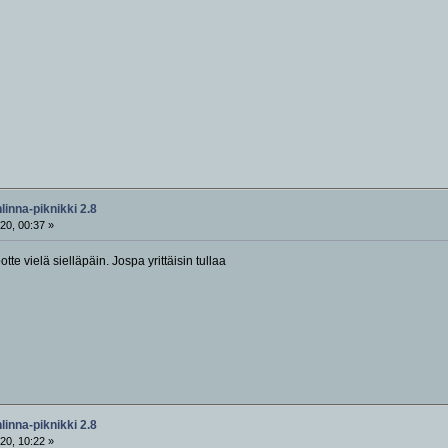
inna-piknikki 2.8
20, 00:37 »
otte vielä sielläpäin. Jospa yrittäisin tullaa
inna-piknikki 2.8
20, 10:22 »