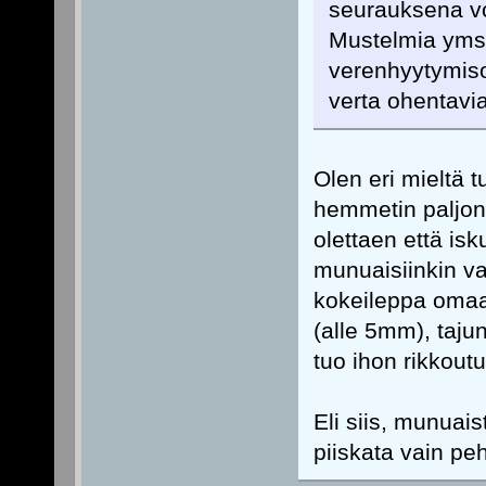
seurauksena voi
Mustelmia yms e
verenhyytymiso
verta ohentavia
Olen eri mieltä t
hemmetin paljon
olettaen että is
munuaisiinkin v
kokeileppa omaa
(alle 5mm), tajun
tuo ihon rikkout
Eli siis, munuaist
piiskata vain pe