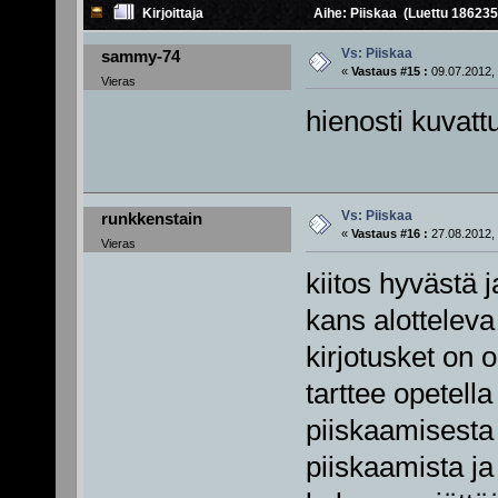
Kirjoittaja
Aihe: Piiskaa (Luettu 186235
Vs: Piiskaa
sammy-74
«
Vastaus #15 :
09.07.2012, 
Vieras
hienosti kuvatt
Vs: Piiskaa
runkkenstain
«
Vastaus #16 :
27.08.2012, 
Vieras
kiitos hyvästä j
kans alottelev
kirjotusket on 
tarttee opetella
piiskaamisesta 
piiskaamista j