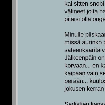
kai sitten snob
välineet joita h
pitäisi olla on
Minulle piiska
missä aurinko p
sateenkaaritai
Jälkeenpäin on
korvaan... en k
kaipaan vain sen
perään... kuulo
jokusen kerran 
Sadistien kanss