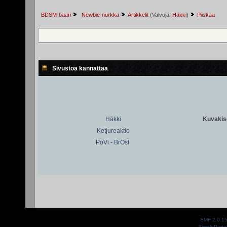
BDSM-baari
 Newbie-nurkka
Artikkelit
(Valvoja:
Häkki
)
Piiskaa
Sivustoa kannattaa
Häkki
Kuvakiso
Ketjureaktio
PoVi - BrÖst
SMF 2.0.1
SimplePorta