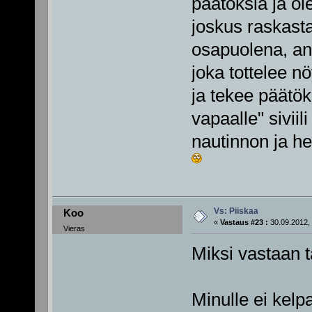
päätöksiä ja o
joskus raskasta
osapuolena, an
joka tottelee n
ja tekee päätök
vapaalle" siviil
nautinnon ja h
Vs: Piiskaa
Koo
«
Vastaus #23 :
30.09.2012, 
Vieras
Miksi vastaan t
Minulle ei kelp