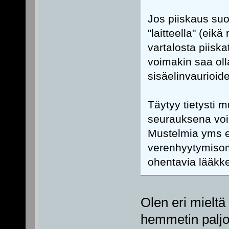
Jos piiskaus suo
"laitteella" (ei
vartalosta piiskat
voimakin saa oll
sisäelinvaurioide
Täytyy tietysti 
seurauksena voi 
Mustelmia yms en 
verenhyytymisom
ohentavia lääkke
Olen eri mieltä
hemmetin paljo