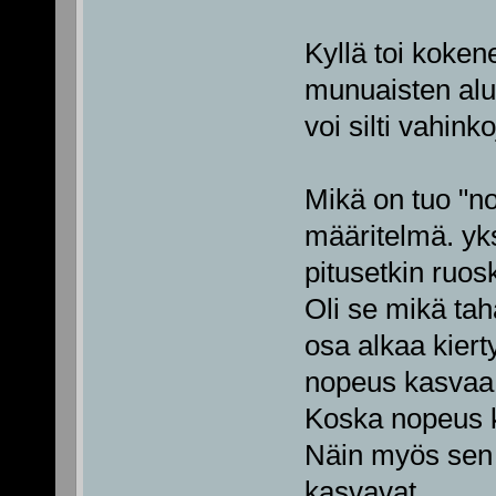
Kyllä toi koken
munuaisten alue
voi silti vahinko
Mikä on tuo "n
määritelmä. yks
pitusetkin ruos
Oli se mikä tah
osa alkaa kiert
nopeus kasvaa
Koska nopeus 
Näin myös sen 
kasvavat.