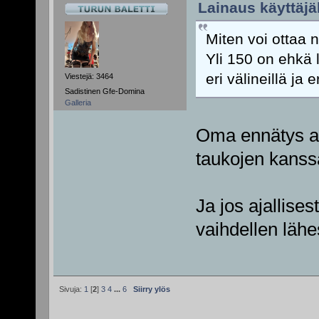
Lainaus käyttäjäl
Miten voi ottaa n
Yli 150 on ehkä li
eri välineillä ja 
Viestejä: 3464
Sadistinen Gfe-Domina
Galleria
Oma ennätys an
taukojen kanssa
Ja jos ajallises
vaihdellen lähe
Sivuja:
1
[
2
]
3
4
...
6
Siirry ylös