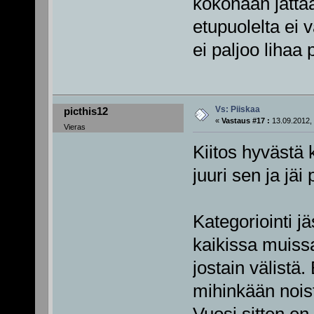
kokonaan jättää
etupuolelta ei
ei paljoo lihaa 
Vs: Piiskaa
picthis12
«
Vastaus #17 :
13.09.2012, 
Vieras
Kiitos hyvästä k
juuri sen ja jä
Kategoriointi jä
kaikissa muissa
jostain välistä
mihinkään noista