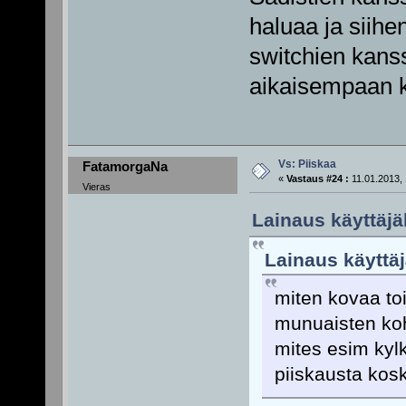
haluaa ja siihen 
switchien kans
aikaisempaan k
Vs: Piiskaa
FatamorgaNa
«
Vastaus #24 :
11.01.2013, 
Vieras
Lainaus käyttäjäl
Lainaus käyttäj
miten kovaa toi
munuaisten koh
mites esim kyl
piiskausta kosk