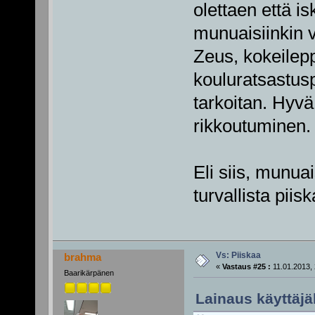
olettaen että i
munuaisiinkin 
Zeus, kokeilep
kouluratsastusp
tarkoitan. Hyvä 
rikkoutuminen.
Eli siis, munuai
turvallista pii
Vs: Piiskaa
brahma
«
Vastaus #25 :
11.01.2013, 
Baarikärpänen
Lainaus käyttäjä