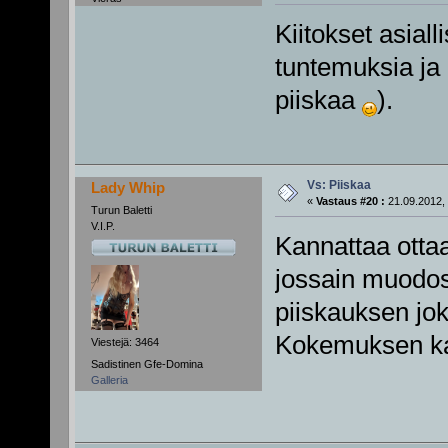
Kiitokset asiall
tuntemuksia ja 
piiskaa
).
Vs: Piiskaa
Lady Whip
«
Vastaus #20 :
21.09.2012, 
Turun Baletti
V.I.P.
Kannattaa ottaa
jossain muodos
piiskauksen joka
Kokemuksen kau
Viestejä: 3464
Sadistinen Gfe-Domina
Galleria