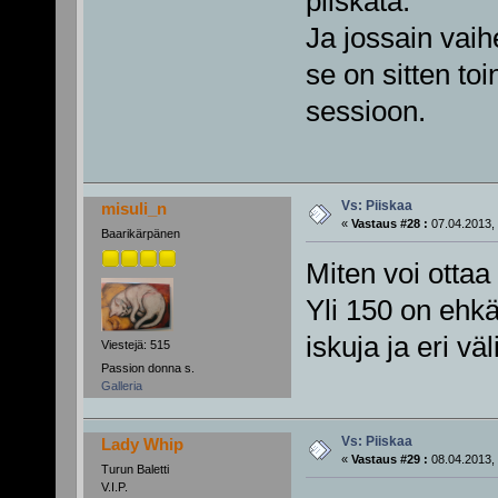
piiskata.
Ja jossain vaih
se on sitten t
sessioon.
Vs: Piiskaa
misuli_n
«
Vastaus #28 :
07.04.2013, 
Baarikärpänen
Miten voi ottaa
Yli 150 on ehkä 
iskuja ja eri väl
Viestejä: 515
Passion donna s.
Galleria
Vs: Piiskaa
Lady Whip
«
Vastaus #29 :
08.04.2013, 
Turun Baletti
V.I.P.