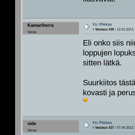
Vs: Piiskaa
Kamariherra
«
Vastaus #26 :
12.01.2013, 
Vieras
Eli onko siis nii
loppujen lopuks
sitten lätkä.
Suurkiitos tästä
kovasti ja peru
Vs: Piiskaa
vide
«
Vastaus #27 :
07.04.2013, 
Vieras