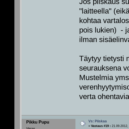
Jos piiskaus su
"laitteella" (e
kohtaa vartalost
pois lukien) - 
ilman sisäelinv
Täytyy tietysti
seurauksena voi
Mustelmia yms e
verenhyytymiso
verta ohentavia
Vs: Piiskaa
Pikku Pupu
«
Vastaus #19 :
21.09.2012, 
Vieras