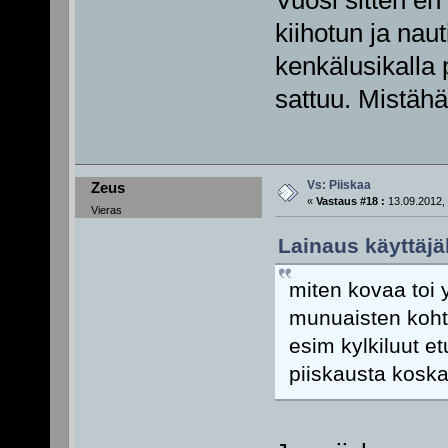
Vuosi sitten en 
kiihotun ja naut
kenkälusikalla p
sattuu. Mistä
Vs: Piiskaa
Zeus
«
Vastaus #18 :
13.09.2012, 
Vieras
Lainaus käyttäjä
miten kovaa toi 
munuaisten koht
esim kylkiluut e
piiskausta koska