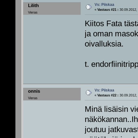
Vs: Piiskaa
Lilith
«
Vastaus #21 :
30.09.2012, 
Vieras
Kiitos Fata täst
ja oman masoki
oivalluksia.
t. endorfiinitrip
Vs: Piiskaa
onnis
«
Vastaus #22 :
30.09.2012, 
Vieras
Minä lisäisin vi
näkökannan..Ih
joutuu jatkuvas