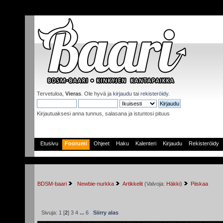
Tervetuloa,
Vieras
. Ole hyvä ja
kirjaudu
tai
rekisteröidy
.
Kirjautuaksesi anna tunnus, salasana ja istuntosi pituus
Etusivu
Foorumi
Ohjeet
Haku
Kalenteri
Kirjaudu
Rekisteröidy
BDSM-baari
 Newbie-nurkka
Artikkelit
(Valvoja:
Häkki
)
Piiskaa
Sivuja:
1
[
2
]
3
4
...
6
Siirry alas