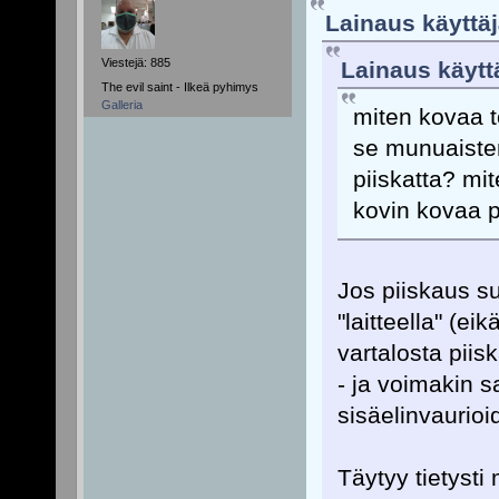
Lainaus käyttäj
Viestejä: 885
Lainaus käyttä
The evil saint - Ilkeä pyhimys
Galleria
miten kovaa t
se munuaiste
piiskatta? mi
kovin kovaa p
Jos piiskaus su
"laitteella" (e
vartalosta piisk
- ja voimakin s
sisäelinvaurioid
Täytyy tietysti