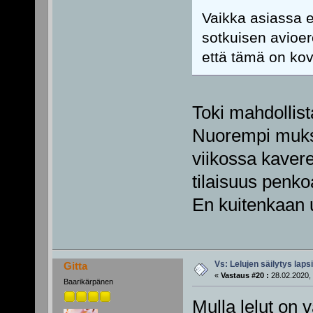
Vaikka asiassa e
sotkuisen avioe
että tämä on kov
Toki mahdollist
Nuorempi muksu
viikossa kaverei
tilaisuus penk
En kuitenkaan u
Vs: Lelujen säilytys lap
Gitta
«
Vastaus #20 :
28.02.2020, 
Baarikärpänen
Mulla lelut on 