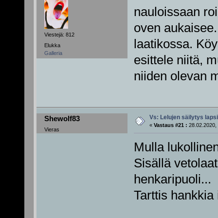
nauloissaan ro
oven aukaisee.
Viestejä: 812
laatikossa. Köy
Elukka
Galleria
esittele niitä, 
niiden olevan m
Vs: Lelujen säilytys lap
Shewolf83
«
Vastaus #21 :
28.02.2020, 
Vieras
Mulla lukolline
Sisällä vetolaat
henkaripuoli...
Tarttis hankkia