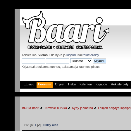
Tervetuloa,
Vieras
. Ole hyvä ja
kirjaudu
tai
rekisteröidy
.
Kirjautuaksesi anna tunnus, salasana ja istuntosi pituus
Etusivu
Foorumi
Ohjeet
Haku
Kalenteri
Kirjaudu
Rekisteröidy
BDSM-baari
 Newbie-nurkka
Kysy ja vastaa
Lelujen säilytys lapsip
Sivuja:
1
[
2
]
Siirry alas