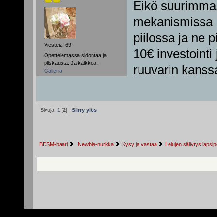
Eikö suurimmas
mekanismissa m
piilossa ja ne 
Viestejä: 69
10€ investoint
Opettelemassa sidontaa ja
piiskausta. Ja kaikkea.
ruuvarin kanss
Galleria
Sivuja:
1
[
2
]
Siirry ylös
BDSM-baari
 Newbie-nurkka
Kysy ja vastaa
Lelujen säilytys laps