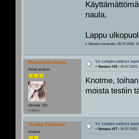
Käyttämättömäk
naula.
Lappu ulkopuole
«
Viimeksi muokattu: 05.07.2020, 19
Vs: Lelujen säilytys lap
MariaAndromeda
«
Vastaus #26 :
05.07.2020, 
Kanta-asiakas
Knotme, toihan 
moista testiin t
Viestejä: 252
Galleria
Vs: Lelujen säilytys lap
Teukka Tähtönen
«
Vastaus #27 :
24.07.2020, 
Asiakas