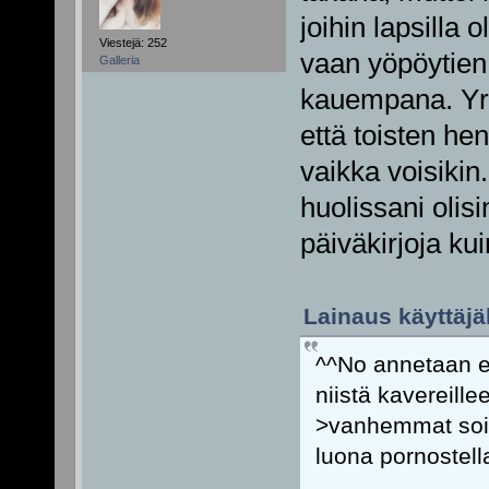
joihin lapsilla 
Viestejä: 252
vaan yöpöytien 
Galleria
kauempana. Yrit
että toisten he
vaikka voisiki
huolissani olisi
päiväkirjoja kui
Lainaus käyttäjäl
^^No annetaan es
niistä kavereill
>vanhemmat soitt
luona pornostell