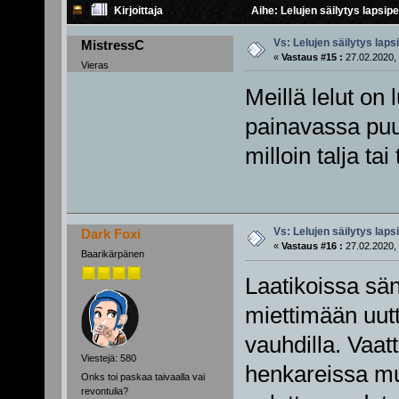
Kirjoittaja
Aihe: Lelujen säilytys lapsi
Vs: Lelujen säilytys lap
MistressC
«
Vastaus #15 :
27.02.2020, 
Vieras
Meillä lelut on
painavassa puuk
milloin talja tai
Vs: Lelujen säilytys lap
Dark Foxi
«
Vastaus #16 :
27.02.2020, 
Baarikärpänen
Laatikoissa sän
miettimään uu
vauhdilla. Vaa
Viestejä: 580
henkareissa mu
Onks toi paskaa taivaalla vai
revontulia?