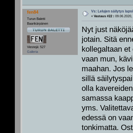
Vs: Lelujen säilytys lap
fen84
«
Vastaus #22 :
09.06.2020, 
Turun Baletti
Baarikärpänen
Nyt just näköjä
jotain. Sitä enn
kollegaltaan et 
Viestejä: 527
Galleria
vaan mun, kävi
maahan. Jos le
sillä säilytyspai
olla kavereide
samassa kaapp
yms. Valitettava
edessä on vaan
tonkimatta. Ost