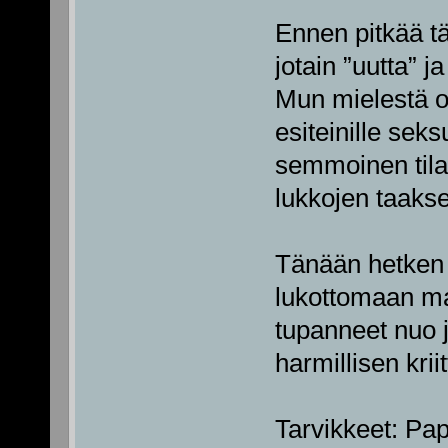
Ennen pitkää täl
jotain ”uutta” j
Mun mielestä o
esiteinille sek
semmoinen tilan
lukkojen taakse
Tänään hetken m
lukottomaan ma
tupanneet nuo j
harmillisen krii
Tarvikkeet: Pape