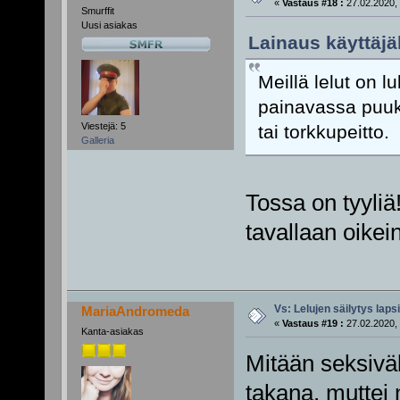
«
Vastaus #18 :
27.02.2020, 
Smurffit
Uusi asiakas
Lainaus käyttäjä
Meillä lelut on 
painavassa puukir
Viestejä: 5
tai torkkupeitto.
Galleria
Tossa on tyyliä
tavallaan oikei
Vs: Lelujen säilytys lap
MariaAndromeda
«
Vastaus #19 :
27.02.2020, 
Kanta-asiakas
Mitään seksiväl
takana, muttei 