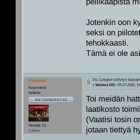
peilikaapista m
Jotenkin oon ky
seksi on piilotet
tehokkaasti.
Tämä ei ole asi
Vs: Lelujen säilytys lapsi
Knotme
«
Vastaus #25 :
05.07.2020, 18
Ketjureaktio
Asiakas
Toi meidän hat
laatikosto toimi
(Vaatisi tosin o
Viestejä: 52
jotaan tiettyä 
Galleria