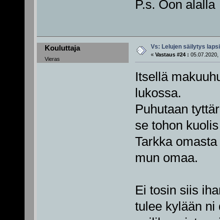
P.s. Oon alalla
Vs: Lelujen säilytys lap
Kouluttaja
«
Vastaus #24 :
05.07.2020, 
Vieras
Itsellä makuuhu
lukossa.
Puhutaan tyttär
se tohon kuolis
Tarkka omasta 
mun omaa.
Ei tosin siis ih
tulee kylään ni 