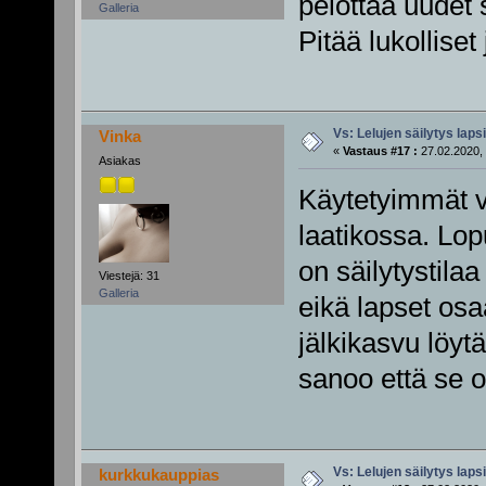
pelottaa uudet 
Galleria
Pitää lukollise
Vs: Lelujen säilytys lap
Vinka
«
Vastaus #17 :
27.02.2020, 
Asiakas
Käytetyimmät 
laatikossa. Lop
on säilytystila
Viestejä: 31
Galleria
eikä lapset osa
jälkikasvu löytä
sanoo että se o
Vs: Lelujen säilytys lap
kurkkukauppias