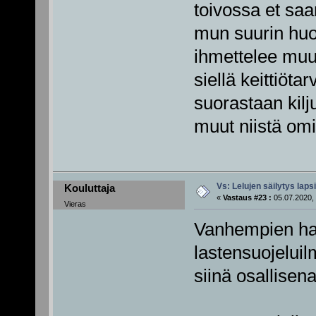
toivossa et saa
mun suurin huole
ihmettelee muut
siellä keittiöta
suorastaan kilj
muut niistä omi
Vs: Lelujen säilytys lap
Kouluttaja
«
Vastaus #23 :
05.07.2020, 
Vieras
Vanhempien har
lastensuojeluil
siinä osallisen