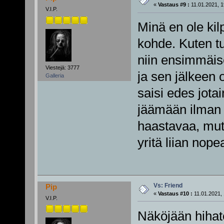
«
Vastaus #9 :
11.01.2021, 1
V.I.P.
Minä en ole kil
kohde. Kuten t
niin ensimmäise
Viestejä: 3777
ja sen jälkeen 
Galleria
saisi edes jotai
jäämään ilman 
haastavaa, mutt
yritä liian nope
Vs: Friend
Pip
«
Vastaus #10 :
11.01.2021, 
V.I.P.
Näköjään hihat