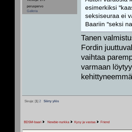
esimerkiksi "kaa
peruspervo
Galleria
seksiseuraa ei v
Baariin "seksi na
Tanen valmistu
Fordin juuttuv
vaihtaa parempaa
varmaan löytyy 
kehittyneemmäl
Sivuja: [
1
]
2
Siirry ylös
BDSM-baari
 Newbie-nurkka
Kysy ja vastaa
Friend