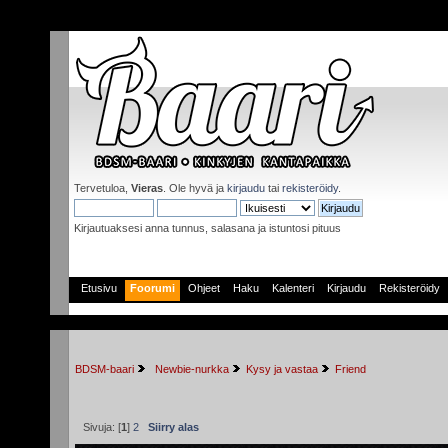
Tervetuloa,
Vieras
. Ole hyvä ja
kirjaudu
tai
rekisteröidy
.
Kirjautuaksesi anna tunnus, salasana ja istuntosi pituus
Etusivu
Foorumi
Ohjeet
Haku
Kalenteri
Kirjaudu
Rekisteröidy
BDSM-baari
 Newbie-nurkka
Kysy ja vastaa
Friend
Sivuja: [
1
]
2
Siirry alas