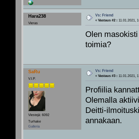
Vs: Friend
Hara238
«
Vastaus #2 :
11.01.2021, 1
Vieras
Olen masokisti 
toimia?
Vs: Friend
SaRu
«
Vastaus #3 :
11.01.2021, 1
V.I.P.
Profiilia kannat
Olemalla aktiiv
Deitti-ilmoitusk
Viestejä: 6092
annakaan.
Turhake
Galleria