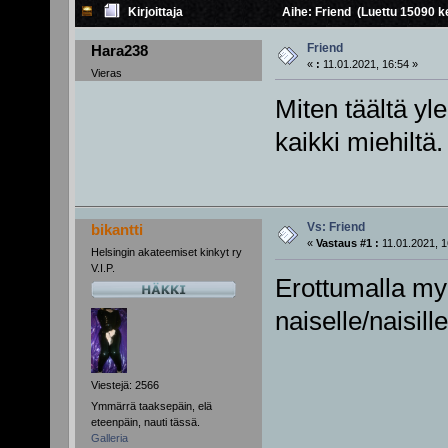
Kirjoittaja
Aihe: Friend (Luettu 15090 k
Friend
Hara238
«
:
11.01.2021, 16:54 »
Vieras
Miten täältä yl
kaikki miehiltä.
Vs: Friend
bikantti
«
Vastaus #1 :
11.01.2021, 1
Helsingin akateemiset kinkyt ry
V.I.P.
Erottumalla myö
naiselle/naisille
Viestejä: 2566
Ymmärrä taaksepäin, elä
eteenpäin, nauti tässä.
Galleria