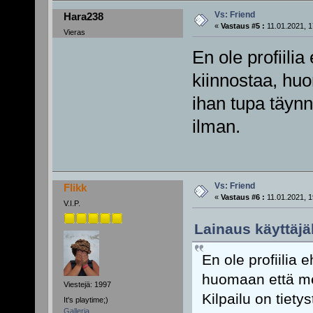
Vs: Friend
Hara238
«
Vastaus #5 :
11.01.2021, 1
Vieras
En ole profiilia
kiinnostaa, hu
ihan tupa täynnä
ilman.
Vs: Friend
Flikk
«
Vastaus #6 :
11.01.2021, 1
V.I.P.
Lainaus käyttäjä
En ole profiilia 
huomaan että me
Viestejä: 1997
Kilpailu on tiety
It's playtime;)
Galleria