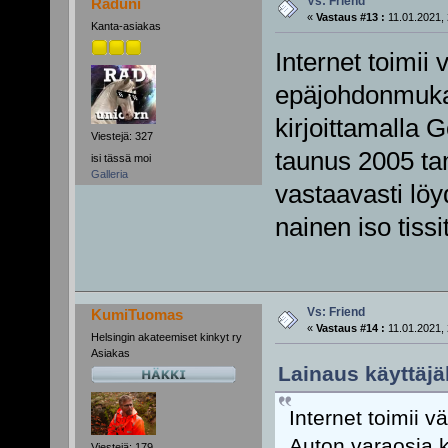
Vs: Friend
Raduni
«
Vastaus #13 :
11.01.2021, 
Kanta-asiakas
Internet toimii v
epäjohdonmukai
kirjoittamalla 
Viestejä: 327
taunus 2005 ta
isi tässä moi
Galleria
vastaavasti löy
nainen iso tiss
Vs: Friend
KumiTuomas
«
Vastaus #14 :
11.01.2021, 
Helsingin akateemiset kinkyt ry
Asiakas
Lainaus käyttäjäl
Internet toimii v
Auton varaosia k
Viestejä: 179