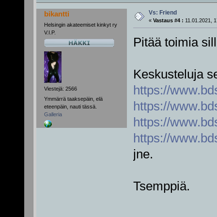
Vs: Friend
bikantti
«
Vastaus #4 :
11.01.2021, 1
Helsingin akateemiset kinkyt ry
V.I.P.
Pitää toimia sil
Keskusteluja s
https://www.bd
Viestejä: 2566
Ymmärrä taaksepäin, elä
https://www.bd
eteenpäin, nauti tässä.
Galleria
https://www.bd
https://www.bd
jne.
Tsemppiä.