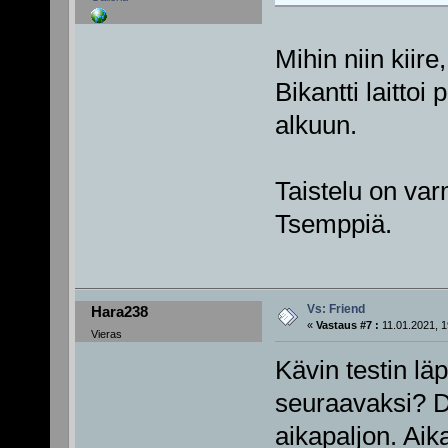
Mihin niin kiire
Bikantti laittoi
alkuun.
Taistelu on varm
Tsemppiä.
Vs: Friend
Hara238
«
Vastaus #7 :
11.01.2021, 1
Vieras
Kävin testin läp
seuraavaksi? Dei
aikapaljon. Aik