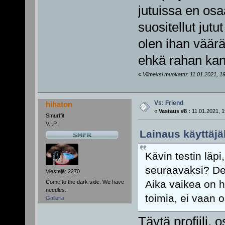
jutuissa en osa
suositellut jutu
olen ihan väär
ehkä rahan kan
«
Viimeksi muokattu: 11.01.2021, 19
Vs: Friend
hihaton
«
Vastaus #8 :
11.01.2021, 1
Smurffit
V.I.P.
Lainaus käyttäjä
Kävin testin läpi
seuraavaksi? Deit
Viestejä: 2270
Aika vaikea on h
Come to the dark side. We have
needles.
toimia, ei vaan o
Galleria
Täytä profiili, 