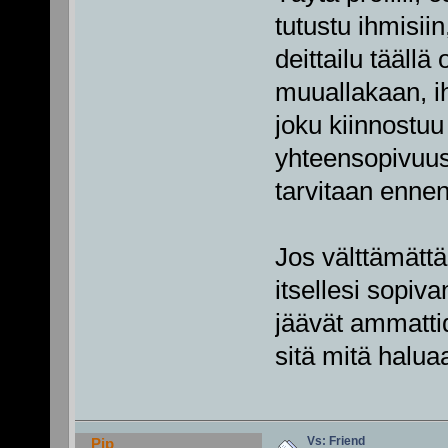
tutustu ihmisii
deittailu tääll
muuallakaan, ih
joku kiinnostuu
yhteensopivuus
tarvitaan ennen
Jos välttämättä 
itsellesi sopiv
jäävät ammattid
sitä mitä halu
Vs: Friend
Pip