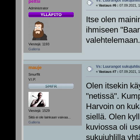
Vs: Luurangot sukujuhli
peltsi
«
Vastaus #6 :
07.09.2021, 1
Administrator
Itse olen mainin
ihmiseen "Baar
valehtelemaan
Viestejä: 1193
Galleria
Vs: Luurangot sukujuhli
mauje
«
Vastaus #7 :
07.09.2021, 1
Smurffit
V.I.P.
Olen itsekin kä
"netissä". Kump
Harvoin on kuk
Viestejä: 1529
siellä. Olen kyl
Siitä ei ole lainkaan vaivaa...
Galleria
kuviossa oli us
sukujuhlilla yh