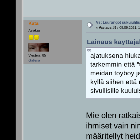
Vs: Luurangot sukujuhli
Kata
«
Vastaus #9 :
09.09.2021, 1
Asiakas
Lainaus käyttäjä
ajatuksena hiukan
Viestejä: 85
Galleria
tarkemmin että "
meidän toyboy ja 
kyllä siihen että
sivullisille kuul
Mie olen ratkais
ihmiset vain ni
määritellyt h