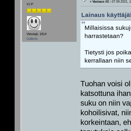
«
Vastaus #2 :
07.09.2021, 1
V.I.P.
Lainaus käyttäjä
Millaisissa sukuj
Viestejä: 1814
harrastetaan?
Galleria
Tietysti jos poik
kerrallaan niin 
Tuohan voisi ol
katsottuna ihan
suku on niin va
kohoilisivat, ni
korkeintaan, eh