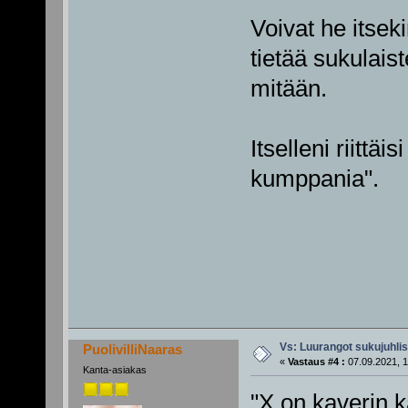
Voivat he itsek
tietää sukulais
mitään.
Itselleni riittäi
kumppania".
Vs: Luurangot sukujuhli
PuolivilliNaaras
«
Vastaus #4 :
07.09.2021, 1
Kanta-asiakas
"X on kaverin k