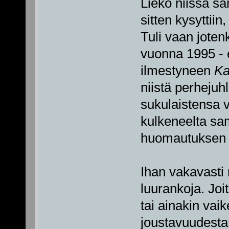
Liekö niissä s
sitten kysyttiin,
Tuli vaan jote
vuonna 1995 - e
ilmestyneen
Ka
niistä perhejuhl
sukulaistensa v
kulkeneelta sa
huomautuksen t
Ihan vakavasti
luurankoja. Joit
tai ainakin va
joustavuudesta 