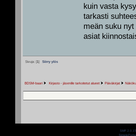
kuin vasta kys
tarkasti suhtees
meän suku nyt m
asiat kiinnosta
Sivuja: [
1
]
Siirry ylös
BDSM-baari
 Kirjasto - jäsenille tarkoitetut alueet
Päiväkirjat
Näkökul
SMF 2.0.1
SimplePorta