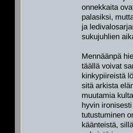
onnekkaita ovat
palasiksi, mutta
ja ledivalosarja
sukujuhlien aik
Mennäänpä hie
täällä voivat sa
kinkypiireistä l
sitä arkista el
muutamia kultak
hyvin ironisest
tutustuminen o
käänteistä, sil