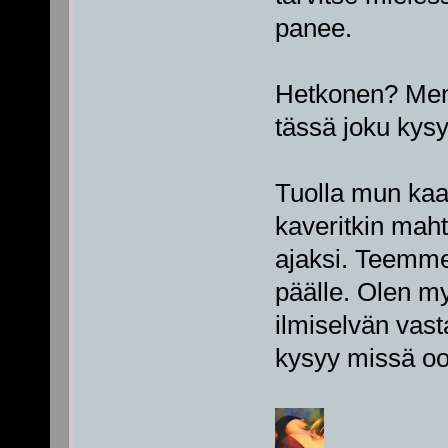
panee.
Hetkonen? Meni
tässä joku kysy
Tuolla mun kaap
kaveritkin maht
ajaksi. Teemm
päälle. Olen my
ilmiselvän vas
kysyy missä oot