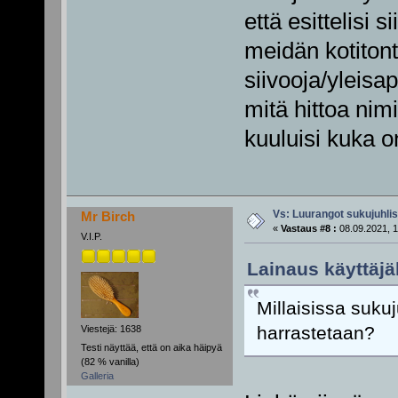
että esittelisi 
meidän kotitont
siivooja/yleisap
mitä hittoa nimi
kuuluisi kuka o
Vs: Luurangot sukujuhli
Mr Birch
«
Vastaus #8 :
08.09.2021, 1
V.I.P.
Lainaus käyttäjä
Millaisissa sukuj
harrastetaan?
Viestejä: 1638
Testi näyttää, että on aika häipyä
(82 % vanilla)
Galleria