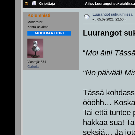
Kirjoittaja
Aihe: Luurangot sukujuhlissa
Luurangot sukujuhlissa
Kolumnisti
«
:
05.09.2021, 22:56 »
Moderator
Kanta-asiakas
Luurangot suk
“
Moi äiti! Tässä
Viestejä: 374
Galleria
“No päivää! Mis
Tässä kohdassa
öööhh… Koska ei
Tai että tuntee 
hakkaa sua! Tai 
seksiä… Ja jota