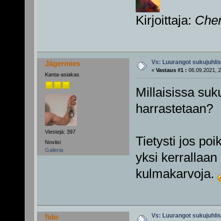
Kirjoittaja:
Che
Vs: Luurangot sukujuhli
Jägermies
«
Vastaus #1 :
06.09.2021, 2
Kanta-asiakas
Millaisissa suk
harrastetaan?
Viestejä: 397
Tietysti jos po
Noviisi
Galleria
yksi kerrallaan
kulmakarvoja.
Vs: Luurangot sukujuhli
fido