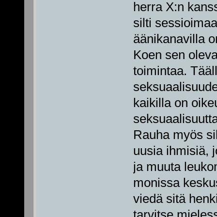
herra X:n kans
silti sessioima
äänikanavilla on
Koen sen olevan
toimintaa. Tääl
seksuaalisuude
kaikilla on oik
seksuaalisuutta
Rauha myös sill
uusia ihmisiä, j
ja muuta leukom
monissa keskus
viedä sitä henki
tarvitse mieless