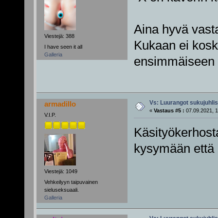
Aina hyvä vasta
Viestejä: 388
Kukaan ei kosk
I have seen it all
Galleria
ensimmäiseen k
Vs: Luurangot sukujuhli
armadillo
«
Vastaus #5 :
07.09.2021, 1
V.I.P.
Käsityökerhost
kysymään että m
Viestejä: 1049
Vehkeilyyn taipuvainen
sieluseksuaali.
Galleria