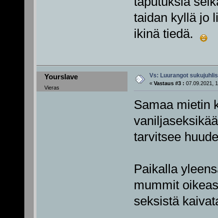
taputuksia selkä
taidan kyllä jo l
ikinä tiedä.
Vs: Luurangot sukujuhli
Yourslave
«
Vastaus #3 :
07.09.2021, 1
Vieras
Samaa mietin k
vaniljaseksikää
tarvitsee huude
Paikalla yleens
mummit oikeasti
seksistä kaivat