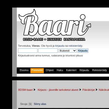
Tervetuloa,
Vieras
. Ole hyvä ja
kirjaudu
tai
rekisteröidy
.
Kirjautuaksesi anna tunnus, salasana ja istuntosi pituus
Etusivu
Foorumi
Ohjeet
Haku
Kalenteri
Kirjaudu
Rekisteröidy
BDSM-baari
 Kirjasto - jäsenille tarkoitetut alueet
Päiväkirjat
Näkökulm
Sivuja: [
1
]
Siirry alas