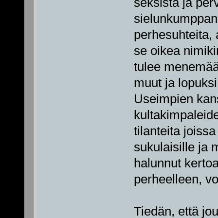
seksistä ja pervo
sielunkumppanuu
perhesuhteita,
se oikea nimiki
tulee menemään 
muut ja lopuksi
Useimpien kans
kultakimpaleide
tilanteita joiss
sukulaisille ja m
halunnut kerto
perheelleen, v
Tiedän, että jo