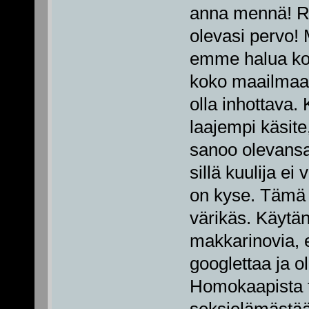
anna mennä! Rä
olevasi pervo! 
emme halua koko
koko maailmaa k
olla inhottava.
laajempi käsite
sanoo olevansa
sillä kuulija e
on kyse. Tämä 
värikäs. Käytä
makkarinovia, el
googlettaa ja 
Homokaapista tu
seksielämästään