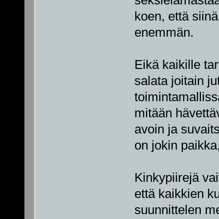
koen, että siin
enemmän.
Eikä kaikille t
salata joitain 
toimintamalliss
mitään hävettä
avoin ja suvaits
on jokin paikka
Kinkypiirejä va
että kaikkien k
suunnittelen m