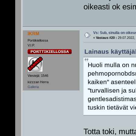
oikeasti ok esim
Vs: Sub, sinulla on oikeus
IKRM
«
Vastaus #20 :
29.07.2022, 
Porttikiellossa
V.I.P.
Lainaus käyttäjäl
Huoli mulla on nu
pehmopornobdsm:
Viestejä: 1546
kaiken" asentee
kizzzan Herra
Galleria
"turvallisen ja 
gentlesadistimas
tuskin tietävät v
Totta toki, mut