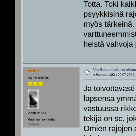
Totta. Toki kaik
psyykkisinä rajo
myös tärkeinä.
varttuneemmista
heistä vahvoja 
Vs: Sub, sinulla on oikeus
violet
«
Vastaus #22 :
29.07.2022, 
Kanta-asiakas
Ja toivottavast
lapsensa ymmär
vastuussa rikko
Viestejä: 261
tekijä on se, jo
Rajat on rakkautta.
Galleria
Omien rajojen 