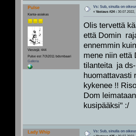
Vs: Sub, sinulla on oikeus
Pulse
«
Vastaus #24 :
30.07.2022, 
Kanta-asiakas
Olis tervettä kä
että Domin raja
ennemmin kuin s
Viestejä: 444
mene niin että 
Pulse est 7\3\2011 bdsmbaari
Galleria
tilanteita ja ds
huomattavasti 
kykenee !! Riso
Dom leimataan 
kusipääksi" :/
Vs: Sub, sinulla on oikeus
Lady Whip