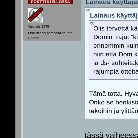
Lainaus käyttäjä
Lainaus käyttäj
Viestejä: 1978
Olis tervettä kä
Etsin itseäni parenpaa seuraa
Domin rajat "ki
Galleria
ennemmin kuin 
niin että Dom kä
ja ds- suhteita
rajumpia ottei
Tämä totta. Hyvä
Onko se henkistä
tekoihin ja ylitt
tässä vaiheessa