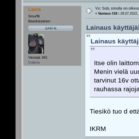
Vs: Sub, sinulla on oikeus
Laura
«
Vastaus #18 :
28.07.2022, 
Smurffit
Baarikärpänen
Lainaus käyttäjä
Lainaus käyttäj
Viestejä: 691
Itse olin laitt
Galleria
Menin vielä uu
tarvinut 16v ot
rauhassa rajoj
Tiesikö tuo d ett
IKRM