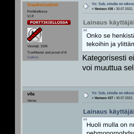
Vs: Sub, sinulla on oikeus
Snadistisadisti
«
Vastaus #26 :
30.07.2022, 
Porttikiellossa
V.I.P.
Lainaus käyttäjä
Onko se henkistä
tekoihin ja ylitt
Viestejä: 1506
TrueMaster and proud of it!
Kategorisesti e
Galleria
voi muuttua sel
Vs: Sub, sinulla on oikeus
vila
«
Vastaus #27 :
30.07.2022, 
Vieras
Lainaus käyttäjäl
Huoli mulla on nu
pehmopornobdsm: