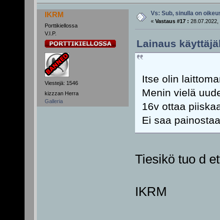
Vs: Sub, sinulla on oikeus
IKRM
«
Vastaus #17 :
28.07.2022, 
Porttikiellossa
V.I.P.
Lainaus käyttäjäl
Itse olin laitto
Viestejä: 1546
Menin vielä uude
kizzzan Herra
Galleria
16v ottaa piiska
Ei saa painostaa
Tiesikö tuo d et
IKRM