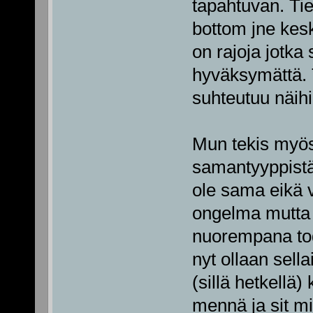
tapahtuvan. Ti
bottom jne kes
on rajoja jotka 
hyväksymättä. To
suhteutuu näihin
Mun tekis myös 
samantyyppistä 
ole sama eikä 
ongelma mutta a
nuorempana tode
nyt ollaan sell
(sillä hetkellä
mennä ja sit mie