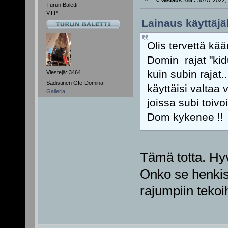
«
Vastaus #25 :
30.07.2022, 
Turun Baletti
V.I.P.
Lainaus käyttäjäl
Olis tervettä kää
Domin rajat "kid
kuin subin rajat
Viestejä: 3464
Sadistinen Gfe-Domina
käyttäisi valtaa 
Galleria
joissa subi toivo
Dom kykenee !!
Tämä totta. Hy
Onko se henkist
rajumpiin tekoi