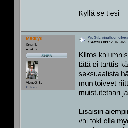
Kyllä se tiesi
Vs: Sub, sinulla on oikeus
Muddys
«
Vastaus #19 :
29.07.2022, 
Smurffit
Asiakas
Kiitos kolumnist
tätä ei tarttis k
seksuaalista hä
mun toiveet rii
Viestejä: 31
Galleria
muistutetaan ja
Lisäisin aiempi
voi toki olla my