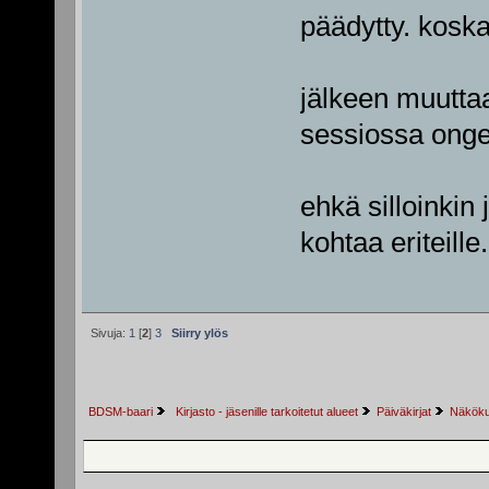
päädytty. kosk
jälkeen muuttaa
sessiossa onge
ehkä silloinkin 
kohtaa eriteille.
Sivuja:
1
[
2
]
3
Siirry ylös
BDSM-baari
 Kirjasto - jäsenille tarkoitetut alueet
Päiväkirjat
Näkökul