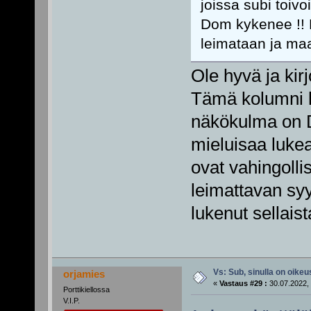
joissa subi toivo
Dom kykenee !! R
leimataan ja maal
Ole hyvä ja kir
Tämä kolumni kä
näkökulma on D:n
mieluisaa lukea
ovat vahingolli
leimattavan syy
lukenut sellais
Vs: Sub, sinulla on oikeus
orjamies
«
Vastaus #29 :
30.07.2022, 
Porttikiellossa
V.I.P.