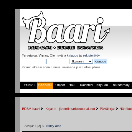
Tervetuloa,
Vieras
. Ole hyvä ja
kirjaudu
tai
rekisteröidy
.
Kirjautuaksesi anna tunnus, salasana ja istuntosi pituus
Etusivu
Foorumi
Ohjeet
Haku
Kalenteri
Kirjaudu
Rekisteröidy
BDSM-baari
 Kirjasto - jäsenille tarkoitetut alueet
Päiväkirjat
Näkökulm
Sivuja:
1
[
2
]
3
Siirry alas