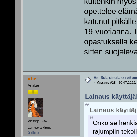
kuitenkin myös s
opettelee eläm
katunut pitkälle
19-vuotiaana. 
opastuksella ke
sitten suojeleva
Vs: Sub, sinulla on oikeus
irhe
«
Vastaus #28 :
30.07.2022, 
Asiakas
Lainaus käyttäjäl
Lainaus käyttä
Viestejä: 234
Onko se henkis
Lumoava kirous
rajumpiin tekoi
Galleria