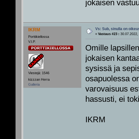
jokaisen vastuul
Vs: Sub, sinulla on oikeus
IKRM
«
Vastaus #23 :
30.07.2022, 
Porttikiellossa
V.I.P.
Omille lapsillen
jokaisen kanta
sysissä ja sepi
Viestejä: 1546
osapuolessa on 
kizzzan Herra
Galleria
varovaisuus est
hassusti, ei tok
IKRM