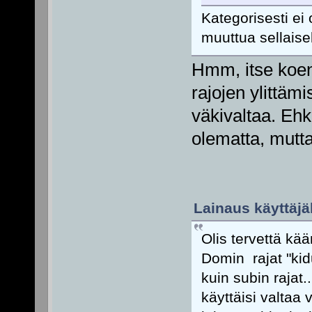
Kategorisesti ei 
muuttua sellaise
Hmm, itse koen
rajojen ylittäm
väkivaltaa. Ehk
olematta, mutta
Lainaus käyttäjäl
Olis tervettä kää
Domin rajat "kid
kuin subin rajat
käyttäisi valtaa 