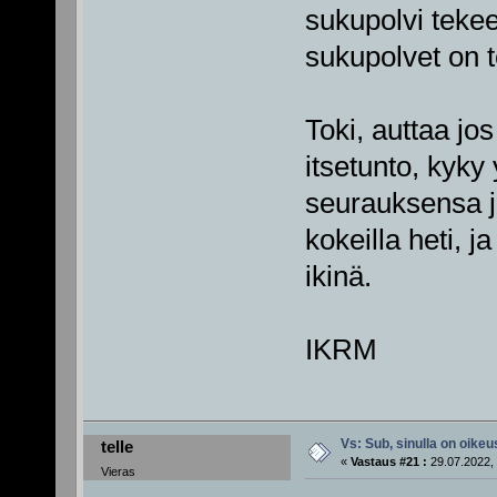
sukupolvi tekee
sukupolvet on t
Toki, auttaa jo
itsetunto, kyky
seurauksensa ja
kokeilla heti, j
ikinä.
IKRM
Vs: Sub, sinulla on oikeus
telle
«
Vastaus #21 :
29.07.2022, 
Vieras