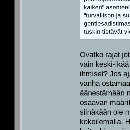
kaiken" asentee
"turvallisen ja 
gentlesadistimas
tuskin tietävät v
Ovatko rajat jo
vain keski-ikää 
ihmiset? Jos aja
vanha ostamaan
äänestämään ni
osaavan määrit
siinäkään ole m
kokeilemalla. 