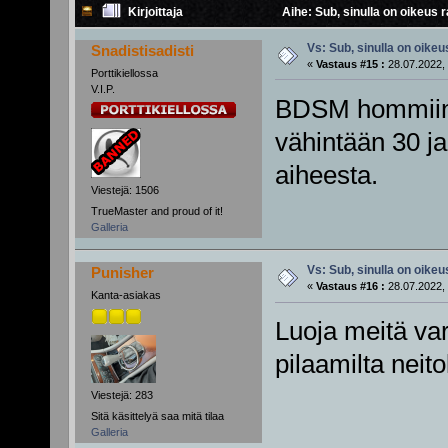
Kirjoittaja
Aihe: Sub, sinulla on oikeus r
Vs: Sub, sinulla on oikeus
Snadistisadisti
«
Vastaus #15 :
28.07.2022, 
Porttikiellossa
V.I.P.
BDSM hommiin e
vähintään 30 
aiheesta.
Viestejä: 1506
TrueMaster and proud of it!
Galleria
Vs: Sub, sinulla on oikeus
Punisher
«
Vastaus #16 :
28.07.2022, 
Kanta-asiakas
Luoja meitä var
pilaamilta neitok
Viestejä: 283
Sitä käsittelyä saa mitä tilaa
Galleria