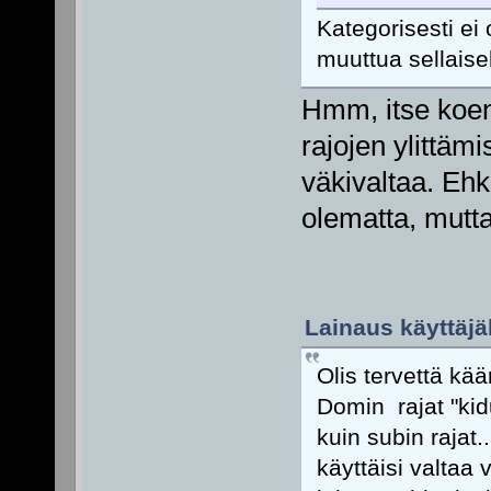
Kategorisesti ei 
muuttua sellaise
Hmm, itse koen
rajojen ylittäm
väkivaltaa. Ehk
olematta, mutta
Lainaus käyttäjäl
Olis tervettä kää
Domin rajat "kid
kuin subin rajat
käyttäisi valtaa 