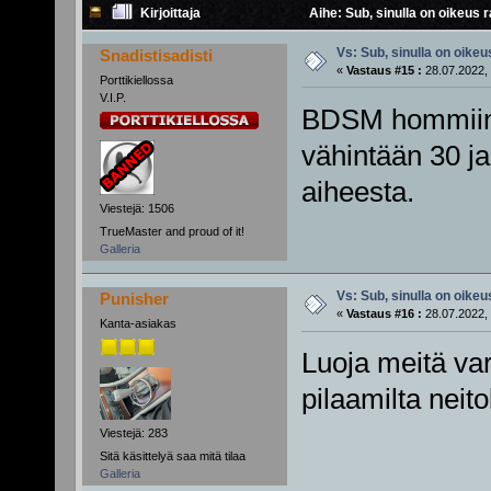
Kirjoittaja
Aihe: Sub, sinulla on oikeus r
Vs: Sub, sinulla on oikeus
Snadistisadisti
«
Vastaus #15 :
28.07.2022, 
Porttikiellossa
V.I.P.
BDSM hommiin e
vähintään 30 
aiheesta.
Viestejä: 1506
TrueMaster and proud of it!
Galleria
Vs: Sub, sinulla on oikeus
Punisher
«
Vastaus #16 :
28.07.2022, 
Kanta-asiakas
Luoja meitä var
pilaamilta neitok
Viestejä: 283
Sitä käsittelyä saa mitä tilaa
Galleria