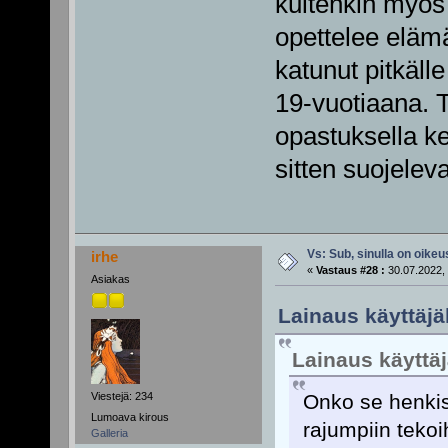
kuitenkin myös s
opettelee eläm
katunut pitkälle
19-vuotiaana. 
opastuksella ke
sitten suojeleva
Vs: Sub, sinulla on oikeus
irhe
«
Vastaus #28 :
30.07.2022, 
Asiakas
Lainaus käyttäjäl
Lainaus käyttä
Viestejä: 234
Onko se henkis
Lumoava kirous
rajumpiin tekoi
Galleria