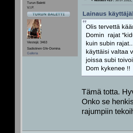
«
Vastaus #25 :
30.07.2022, 
Turun Baletti
V.I.P.
Lainaus käyttäjäl
Olis tervettä kää
Domin rajat "kid
kuin subin rajat
Viestejä: 3463
Sadistinen Gfe-Domina
käyttäisi valtaa 
Galleria
joissa subi toivo
Dom kykenee !!
Tämä totta. Hy
Onko se henkist
rajumpiin tekoi