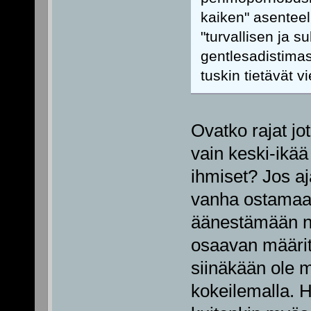
kaiken" asentee
"turvallisen ja 
gentlesadistimas
tuskin tietävät v
Ovatko rajat jo
vain keski-ikää 
ihmiset? Jos aja
vanha ostamaan
äänestämään ni
osaavan määrit
siinäkään ole m
kokeilemalla. 