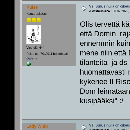
Vs: Sub, sinulla on oikeus
Pulse
«
Vastaus #24 :
30.07.2022, 
Kanta-asiakas
Olis tervettä kä
että Domin raja
ennemmin kuin s
Viestejä: 444
mene niin että 
Pulse est 7\3\2011 bdsmbaari
Galleria
tilanteita ja ds
huomattavasti 
kykenee !! Riso
Dom leimataan 
kusipääksi" :/
Vs: Sub, sinulla on oikeus
Lady Whip