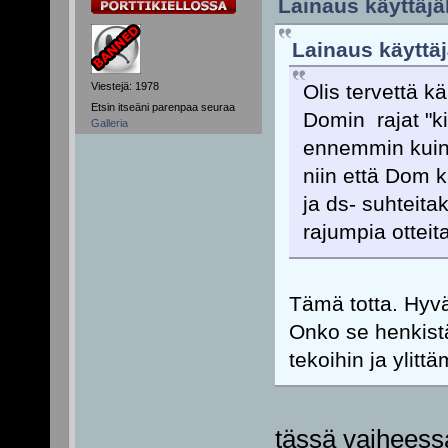
Lainaus käyttäjä
Lainaus käyttäj
Viestejä: 1978
Olis tervettä kä
Etsin itseäni parenpaa seuraa
Domin rajat "ki
Galleria
ennemmin kuin 
niin että Dom kä
ja ds- suhteita
rajumpia ottei
Tämä totta. Hyvä
Onko se henkistä
tekoihin ja ylitt
tässä vaiheessa