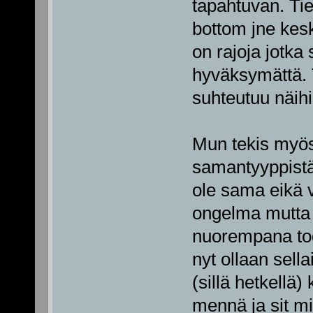
tapahtuvan. Ti
bottom jne kes
on rajoja jotka 
hyväksymättä. To
suhteutuu näihin
Mun tekis myös 
samantyyppistä 
ole sama eikä 
ongelma mutta a
nuorempana tode
nyt ollaan sell
(sillä hetkellä
mennä ja sit mie