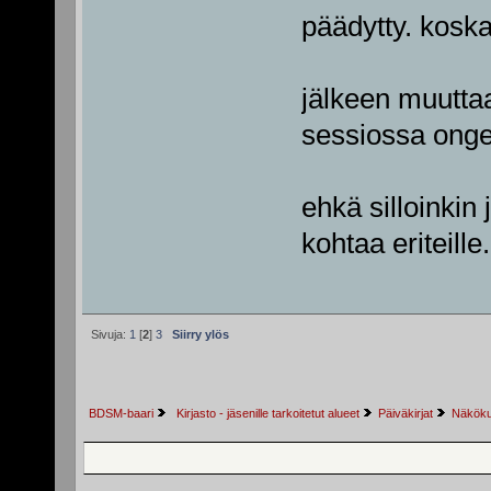
päädytty. kosk
jälkeen muuttaa
sessiossa onge
ehkä silloinkin 
kohtaa eriteille.
Sivuja:
1
[
2
]
3
Siirry ylös
BDSM-baari
 Kirjasto - jäsenille tarkoitetut alueet
Päiväkirjat
Näkökul