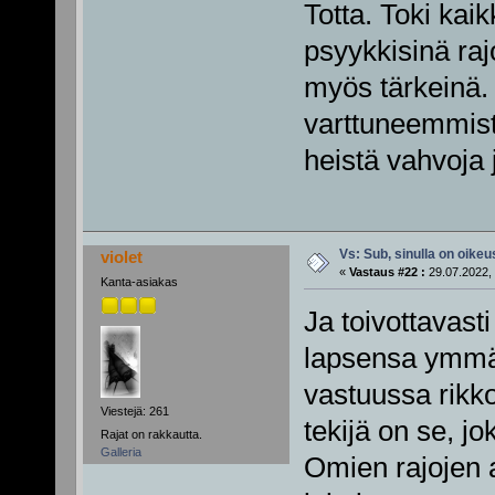
Totta. Toki kaik
psyykkisinä rajo
myös tärkeinä.
varttuneemmista
heistä vahvoja 
Vs: Sub, sinulla on oikeus
violet
«
Vastaus #22 :
29.07.2022, 
Kanta-asiakas
Ja toivottavast
lapsensa ymmär
vastuussa rikko
Viestejä: 261
tekijä on se, jo
Rajat on rakkautta.
Galleria
Omien rajojen 