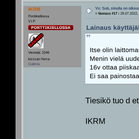
Vs: Sub, sinulla on oikeus
IKRM
«
Vastaus #17 :
28.07.2022, 
Porttikiellossa
V.I.P.
Lainaus käyttäjäl
Itse olin laitto
Viestejä: 1546
Menin vielä uude
kizzzan Herra
Galleria
16v ottaa piiska
Ei saa painostaa
Tiesikö tuo d et
IKRM