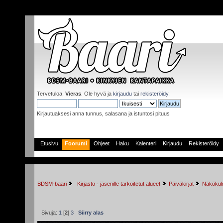
Tervetuloa,
Vieras
. Ole hyvä ja
kirjaudu
tai
rekisteröidy
.
Kirjautuaksesi anna tunnus, salasana ja istuntosi pituus
Etusivu
Foorumi
Ohjeet
Haku
Kalenteri
Kirjaudu
Rekisteröidy
BDSM-baari
 Kirjasto - jäsenille tarkoitetut alueet
Päiväkirjat
Näkökulm
Sivuja:
1
[
2
]
3
Siirry alas