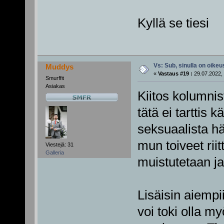
Kyllä se tiesi
Vs: Sub, sinulla on oikeus
Muddys
«
Vastaus #19 :
29.07.2022, 
Smurffit
Asiakas
Kiitos kolumnist
tätä ei tarttis k
seksuaalista hä
mun toiveet rii
Viestejä: 31
Galleria
muistutetaan ja
Lisäisin aiempi
voi toki olla my