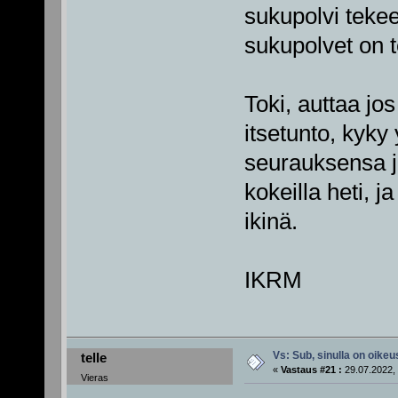
sukupolvi tekee
sukupolvet on t
Toki, auttaa jo
itsetunto, kyky
seurauksensa ja
kokeilla heti, j
ikinä.
IKRM
Vs: Sub, sinulla on oikeus
telle
«
Vastaus #21 :
29.07.2022, 
Vieras