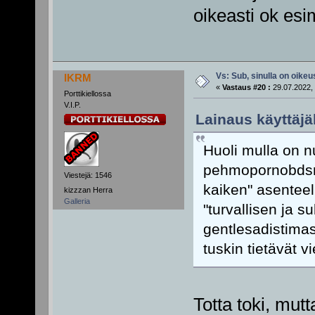
oikeasti ok esim
Vs: Sub, sinulla on oikeus
IKRM
«
Vastaus #20 :
29.07.2022, 
Porttikiellossa
V.I.P.
Lainaus käyttäjäl
Huoli mulla on nu
pehmopornobdsm:
Viestejä: 1546
kaiken" asentee
kizzzan Herra
Galleria
"turvallisen ja 
gentlesadistimas
tuskin tietävät v
Totta toki, mut