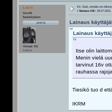
Vs: Sub, sinulla on oikeus
Laura
«
Vastaus #18 :
28.07.2022, 
Smurffit
Baarikärpänen
Lainaus käyttäjä
Lainaus käyttäj
Viestejä: 691
Itse olin laitt
Galleria
Menin vielä uu
tarvinut 16v ot
rauhassa rajoj
Tiesikö tuo d ett
IKRM