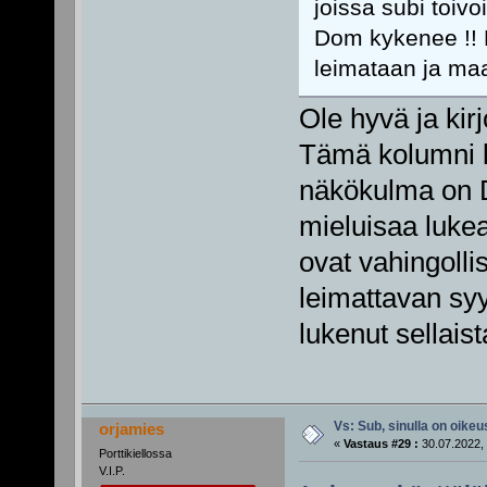
joissa subi toivo
Dom kykenee !! R
leimataan ja maal
Ole hyvä ja kir
Tämä kolumni kä
näkökulma on D:n
mieluisaa lukea
ovat vahingolli
leimattavan syy
lukenut sellais
Vs: Sub, sinulla on oikeus
orjamies
«
Vastaus #29 :
30.07.2022, 
Porttikiellossa
V.I.P.