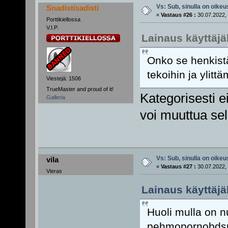
Vs: Sub, sinulla on oikeus
Snadistisadisti
«
Vastaus #26 :
30.07.2022, 
Porttikiellossa
V.I.P.
Lainaus käyttäjä
Onko se henkistä
tekoihin ja ylitt
Viestejä: 1506
TrueMaster and proud of it!
Kategorisesti e
Galleria
voi muuttua sel
Vs: Sub, sinulla on oikeus
vila
«
Vastaus #27 :
30.07.2022, 
Vieras
Lainaus käyttäjäl
Huoli mulla on nu
pehmopornobdsm: