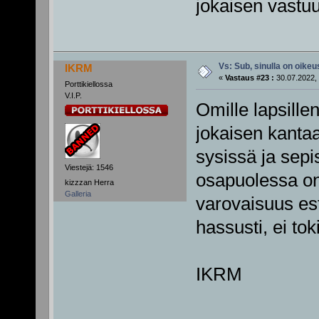
jokaisen vastuul
Vs: Sub, sinulla on oikeus
IKRM
«
Vastaus #23 :
30.07.2022, 
Porttikiellossa
V.I.P.
Omille lapsillen
jokaisen kanta
sysissä ja sepi
Viestejä: 1546
osapuolessa on 
kizzzan Herra
Galleria
varovaisuus est
hassusti, ei tok
IKRM