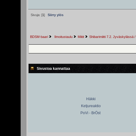
Sivuja: [
1
]
Siirry ylös
BDSM-baari
 Ilmoitustaulu
Miitit
Shibarimiitti 7.2. Jyväskylässä /
Sivustoa kannattaa
Häkki
Ketjureaktio
PoVi - BrÖst