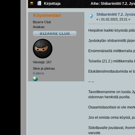
Kirjoittaja
Aihe: Shibarimiitti 7.2. J
Shibarimiitti 7.2. Jyvä
Köysimestari
«
:
01.02.2023, 23:21 »
Bizarre Club
Asiakas
Heipähei kaikki köysistä pitä
Jyväskylän shibarimiitti järje
Ensimmäisellä miittkerralla
Toisella (21.2.) miittikerra
Viestejä: 167
Sitoo ja piiskaa.
Etukäteisilmottautumista ei tar
Galleria
-- --
Tavoitteenamme on luoda Jyväs
sidonnan henkistä puolta.
Osaamistasollasi ei ole merki
Jos et omista omia köysiä, p
Sidottavalle joustavat, ihon
varuste.