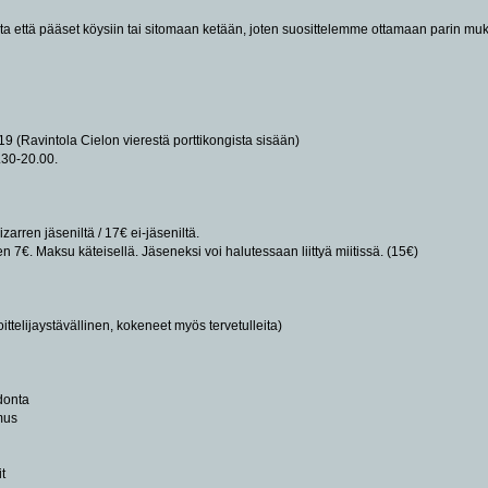
ta että pääset köysiin tai sitomaan ketään, joten suosittelemme ottamaan parin mukaan
9 (Ravintola Cielon vierestä porttikongista sisään)
8.30-20.00.
arren jäseniltä / 17€ ei-jäseniltä.
 7€. Maksu käteisellä. Jäseneksi voi halutessaan liittyä miitissä. (15€)
oittelijaystävällinen, kokeneet myös tervetulleita)
donta
mus
t