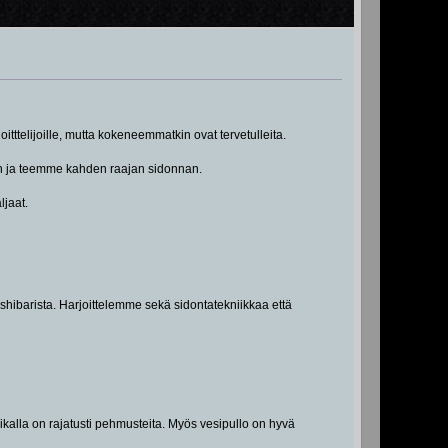
oitttelijoille, mutta kokeneemmatkin ovat tervetulleita.
in ja teemme kahden raajan sidonnan.
ljaat.
a shibarista. Harjoittelemme sekä sidontatekniikkaa että
kalla on rajatusti pehmusteita. Myös vesipullo on hyvä