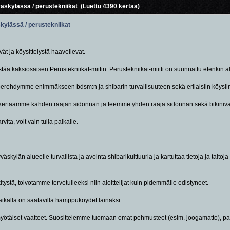
yväskylässä / perustekniikat (Luettu 4390 kertaa)
skylässä / perustekniikat
vät ja köysittelystä haaveilevat.
stää kaksiosaisen Perustekniikat-miitin. Perustekniikat-miitti on suunnattu etenkin al
 perehdymme enimmäkseen bdsm:n ja shibarin turvallisuuteen sekä erilaisiin köysi
lla kertaamme kahden raajan sidonnan ja teemme yhden raaja sidonnan sekä bikiniva
vita, voit vain tulla paikalle.
kylän alueelle turvallista ja avointa shibarikulttuuria ja kartuttaa tietoja ja taitoj
tystä, toivotamme tervetulleeksi niin aloittelijat kuin pidemmälle edistyneet.
aikalla on saatavilla hamppuköydet lainaksi.
myötäiset vaatteet. Suosittelemme tuomaan omat pehmusteet (esim. joogamatto), pai