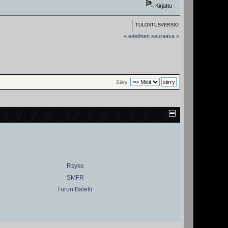
Kirjattu
TULOSTUSVERSIO
« edellinen
seuraava »
Siirry:
Rsyke
SMFR
Turun Baletti