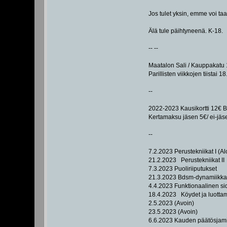
Jos tulet yksin, emme voi taa
Älä tule päihtyneenä. K-18.
-- --
Maatalon Sali / Kauppakatu 1
Parillisten viikkojen tiistai 1
--
2022-2023 Kausikortti 12€ Biz
Kertamaksu jäsen 5€/ ei-jäsen
--
7.2.2023 Perustekniikat I (Al
21.2.2023 Perustekniikat II
7.3.2023 Puoliriiputukset
21.3.2023 Bdsm-dynamiikka
4.4.2023 Funktionaalinen si
18.4.2023 Köydet ja luotta
2.5.2023 (Avoin)
23.5.2023 (Avoin)
6.6.2023 Kauden päätösjami