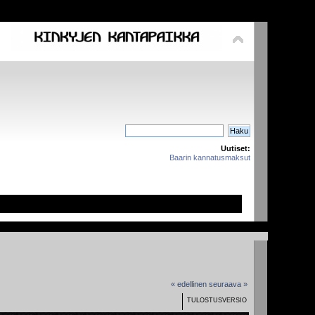
Uutiset:
Baarin kannatusmaksut
« edellinen
seuraava »
TULOSTUSVERSIO