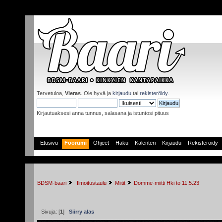
Tervetuloa,
Vieras
. Ole hyvä ja
kirjaudu
tai
rekisteröidy
.
Kirjautuaksesi anna tunnus, salasana ja istuntosi pituus
Etusivu
Foorumi
Ohjeet
Haku
Kalenteri
Kirjaudu
Rekisteröidy
BDSM-baari
 Ilmoitustaulu
Miitit
Domme-miitti Hki to 11.5.23
Sivuja: [
1
]
Siirry alas