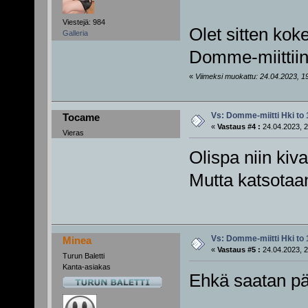
Viestejä: 984
Olet sitten koken
Galleria
Domme-miitti
«
Viimeksi muokattu: 24.04.2023, 19:
Vs: Domme-miitti Hki to 
Tocame
«
Vastaus #4 :
24.04.2023, 2
Vieras
Olispa niin kiva
Mutta katsotaa
Vs: Domme-miitti Hki to 
Minea
«
Vastaus #5 :
24.04.2023, 2
Turun Baletti
Kanta-asiakas
Ehkä saatan pää