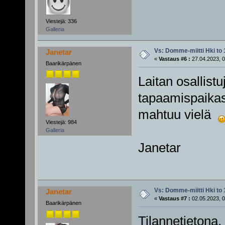
Viestejä: 336
Galleria
Vs: Domme-miitti Hki to 
Janetar
«
Vastaus #6 :
27.04.2023, 0
Baarikärpänen
Laitan osallistu
tapaamispaikas
mahtuu vielä
Viestejä: 984
Galleria
Janetar
Vs: Domme-miitti Hki to 
Janetar
«
Vastaus #7 :
02.05.2023, 0
Baarikärpänen
Tilannetietona, 