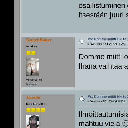
osallistuminen 
itsestään juuri 
Vs: Domme-miitti Hki to 
SwitchBaker
«
Vastaus #2 :
21.04.2023, 1
Asiakas
Domme miitti o
Ihana vaihtaa 
Viestejä: 76
Galleria
Vs: Domme-miitti Hki to 
Janetar
«
Vastaus #3 :
24.04.2023, 1
Baarikärpänen
Ilmoittautumisi
mahtuu vielä 