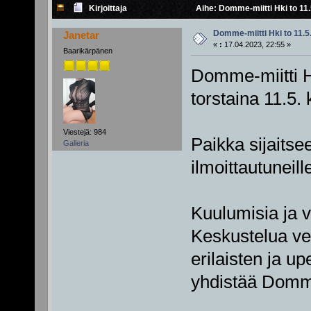
Kirjoittaja
Aihe: Domme-miitti Hki to 11.
Domme-miitti Hki to 11.5
Janetar
«
:
17.04.2023, 22:55 »
Baarikärpänen
Domme-miitti H
torstaina 11.5. 
Viestejä: 984
Paikka sijaitse
Galleria
ilmoittautunei
Kuulumisia ja v
Keskustelua vert
erilaisten ja u
yhdistää Domm