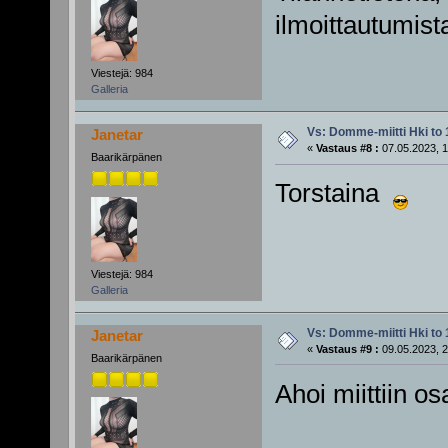
ilmoittautumis
Viestejä: 984
Galleria
Vs: Domme-miitti Hki to 
Janetar
«
Vastaus #8 :
07.05.2023, 1
Baarikärpänen
Torstaina
Viestejä: 984
Galleria
Vs: Domme-miitti Hki to 
Janetar
«
Vastaus #9 :
09.05.2023, 2
Baarikärpänen
Ahoi miittiin osa