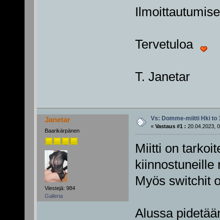
Ilmoittautumiset
Tervetuloa
T. Janetar
Vs: Domme-miitti Hki to 
Janetar
«
Vastaus #1 :
20.04.2023, 0
Baarikärpänen
Miitti on tarkoi
kiinnostuneille n
Myös switchit ov
Viestejä: 984
Galleria
Alussa pidetään