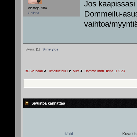
Jos kaapissasi 
Viestejä: 984
Dommeilu-asuste
Galleria
vaihtoa/myynt
Sivuja: [
1
]
Siirry ylös
BDSM-baari
 Ilmoitustaulu
Miitit
Domme-miitti Hki to 11.5.23
Sivustoa kannattaa
Häkki
Kuvakiso