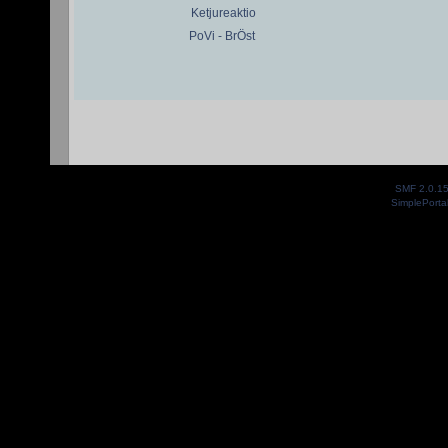
Ketjureaktio
PoVi - BrÖst
SMF 2.0.1
SimplePorta