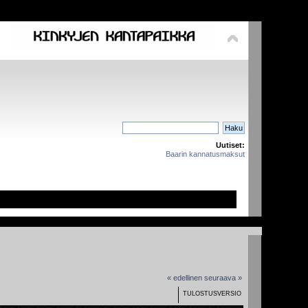
Uutiset:
Baarin kannatusmaksut
« edellinen
seuraava »
TULOSTUSVERSIO