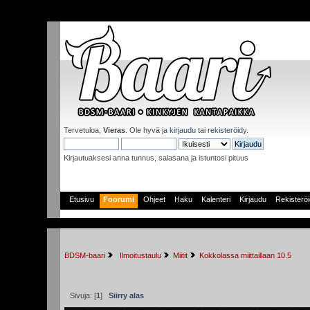
Tervetuloa,
Vieras
. Ole hyvä ja
kirjaudu
tai
rekisteröidy
.
Kirjautuaksesi anna tunnus, salasana ja istuntosi pituus
Etusivu
Foorumi
Ohjeet
Haku
Kalenteri
Kirjaudu
Rekisterö
BDSM-baari
 Ilmoitustaulu
Miitit
Kokkolassa miittaillaan 10.5
Sivuja: [
1
]
Siirry alas