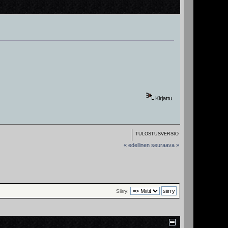
Kirjattu
TULOSTUSVERSIO
« edellinen
seuraava »
Siirry: