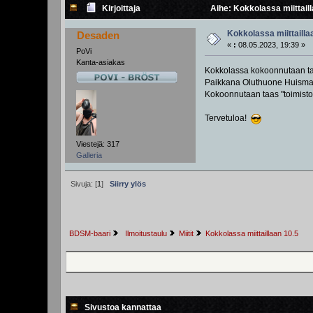
Kirjoittaja
Aihe: Kokkolassa miittaill
Kokkolassa miittailla
Desaden
«
:
08.05.2023, 19:39 »
PoVi
Kanta-asiakas
Kokkolassa kokoonnutaan ta
Paikkana Oluthuone Huismann
Kokoonnutaan taas "toimistoo
Tervetuloa!
Viestejä: 317
Galleria
Sivuja: [
1
]
Siirry ylös
BDSM-baari
 Ilmoitustaulu
Miitit
Kokkolassa miittaillaan 10.5
Sivustoa kannattaa