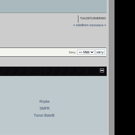
TULOSTUSVERSIO
« edellinen
seuraava »
Siirry:
Rsyke
SMFR
Turun Baletti