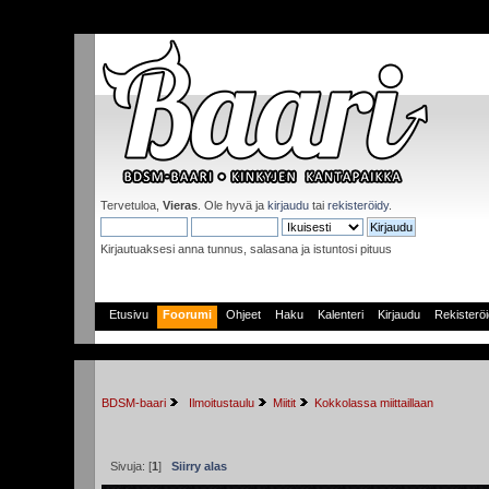
Tervetuloa,
Vieras
. Ole hyvä ja
kirjaudu
tai
rekisteröidy
.
Kirjautuaksesi anna tunnus, salasana ja istuntosi pituus
Etusivu
Foorumi
Ohjeet
Haku
Kalenteri
Kirjaudu
Rekisterö
BDSM-baari
 Ilmoitustaulu
Miitit
Kokkolassa miittaillaan
Sivuja: [
1
]
Siirry alas