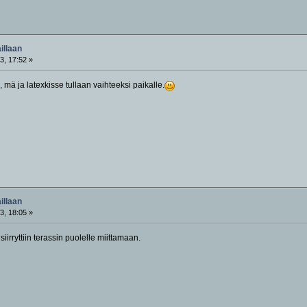
illaan
3, 17:52 »
 mä ja latexkisse tullaan vaihteeksi paikalle.
illaan
3, 18:05 »
siirryttiin terassin puolelle miittamaan.