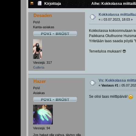
Kirjoittaja
Aihe: Kokkolassa miittail
Kokkolassa miittailla
Desaden
«
:
03.07.2023, 18:03 »
PoVi
Kanta-asiakas
Kokkolassa kokoonnutaan kes
Paikkana Oluthuone Huismann
Yritetään taas saada pöytä "t
Tervetuloa mukaan! 😎
Viestejä: 317
Galleria
Vs: Kokkolassa miitta
Hazer
«
Vastaus #1 :
05.07.202
PoVi
Asiakas
Se olisi taas miittipäivä!
Viestejä: 94
Jos haluut olla vahva, täytyy olla