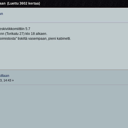
laan (Luettu 3602 kertaa)
an
kiviikkomiittiin 5.7
 (Torikatu 27) klo 18 alkaen.
oimistosta" tiskiltä vasempaan, pieni kabinetti.
illaan
3, 14:43 »