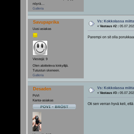
nöyrä....
Galleria
Vs: Kokkolassa miitta
Savupaprika
«
Vastaus #2 :
05.07.202
Uusi asiakas
Parempi on sit olla porukkaa,
Viestejä: 9
Olen aloitteleva kinkyilijä.
Tutustun skeneen.
Galleria
Vs: Kokkolassa miitta
Desaden
«
Vastaus #3 :
05.07.202
PoVi
Kanta-asiakas
Oli sen verran hyvä keli, että 