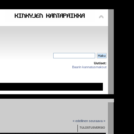
Uutiset:
Baarin kannatusmaksut
« edellinen
seuraava »
TULOSTUSVERSIO