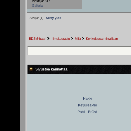
Viestejä: 317
Galleria
Sivuja: [
1
]
Siirry ylös
BDSM-baari
 Ilmoitustaulu
Miitit
Kokkolassa miittaillaan
Sivustoa kannattaa
Häkki
Ketjureaktio
PoVi - BrÖst