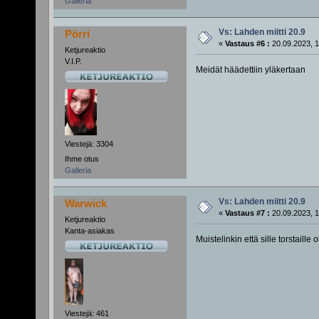
Galleria
Vs: Lahden miitti 20.9
Pörri
«
Vastaus #6 :
20.09.2023, 1
Ketjureaktio
V.I.P.
Meidät häädettiin yläkertaan
Viestejä: 3304
Ihme otus
Galleria
Vs: Lahden miitti 20.9
Warwick
«
Vastaus #7 :
20.09.2023, 1
Ketjureaktio
Kanta-asiakas
Muistelinkin että sille torstaille
Viestejä: 461