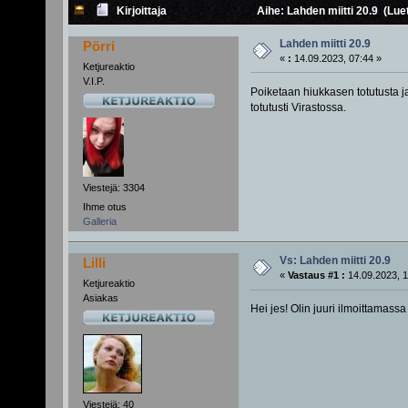
Kirjoittaja
Aihe: Lahden miitti 20.9 (Lue
Lahden miitti 20.9
Pörri
«
:
14.09.2023, 07:44 »
Ketjureaktio
V.I.P.
Poiketaan hiukkasen totutusta ja
totutusti Virastossa.
Viestejä: 3304
Ihme otus
Galleria
Vs: Lahden miitti 20.9
Lilli
«
Vastaus #1 :
14.09.2023, 1
Ketjureaktio
Asiakas
Hei jes! Olin juuri ilmoittamass
Viestejä: 40