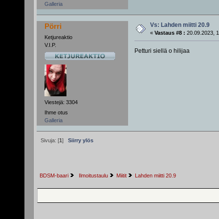
Galleria
Vs: Lahden miitti 20.9
Pörri
«
Vastaus #8 :
20.09.2023, 1
Ketjureaktio
V.I.P.
Petturi siellä o hilijaa
Viestejä: 3304
Ihme otus
Galleria
Sivuja: [
1
]
Siirry ylös
BDSM-baari
 Ilmoitustaulu
Miitit
Lahden miitti 20.9