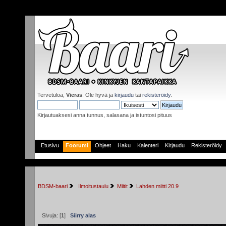
Tervetuloa,
Vieras
. Ole hyvä ja
kirjaudu
tai
rekisteröidy
.
Kirjautuaksesi anna tunnus, salasana ja istuntosi pituus
Etusivu
Foorumi
Ohjeet
Haku
Kalenteri
Kirjaudu
Rekisteröidy
BDSM-baari
 Ilmoitustaulu
Miitit
Lahden miitti 20.9
Sivuja: [
1
]
Siirry alas