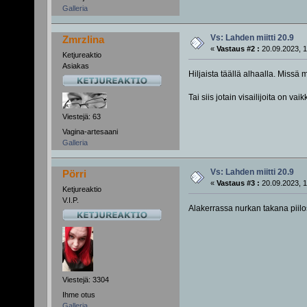
Galleria
Vs: Lahden miitti 20.9
Zmrzlina
«
Vastaus #2 :
20.09.2023, 1
Ketjureaktio
Asiakas
Hiljaista täällä alhaalla. Missä 
Tai siis jotain visailijoita on vai
Viestejä: 63
Vagina-artesaani
Galleria
Vs: Lahden miitti 20.9
Pörri
«
Vastaus #3 :
20.09.2023, 1
Ketjureaktio
V.I.P.
Alakerrassa nurkan takana piil
Viestejä: 3304
Ihme otus
Galleria