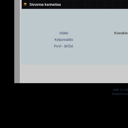
Sivustoa kannattaa
Häkki
Kuvakiso
Ketjureaktio
PoVi - BrÖst
SMF 2.0.1
SimplePorta