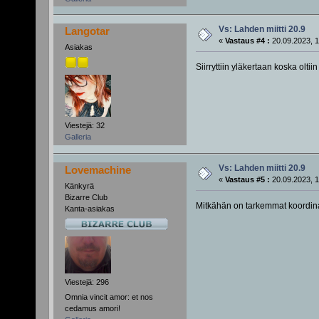
Vs: Lahden miitti 20.9
Langotar
«
Vastaus #4 :
20.09.2023, 1
Asiakas
Siirryttiin yläkertaan koska oltii
Viestejä: 32
Galleria
Vs: Lahden miitti 20.9
Lovemachine
«
Vastaus #5 :
20.09.2023, 1
Känkyrä
Bizarre Club
Mitkähän on tarkemmat koordina
Kanta-asiakas
Viestejä: 296
Omnia vincit amor: et nos
cedamus amori!