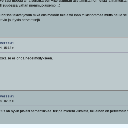
rssiä riippuu aina senaikaisen yhteiskunnan asettamista normeista ja ihanteista. Kuu
dellisuudessa vähän monimutkaisempi...)
unnissa tekivät jotain mikä olis meidän mielestä ihan friikkihommaa mutta heille se 
avia ja täysin perverssejä.
rverssiä?
4, 15:12 »
koska se ei johda hedelmöitykseen.
rverssiä?
4, 16:07 »
us on hyvin pitkälti semantiikkaa, tekipä mieleni vilkaista, millainen on perverssin