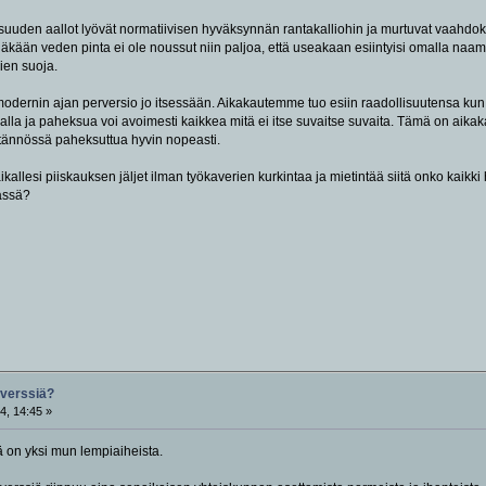
suuden aallot lyövät normatiivisen hyväksynnän rantakalliohin ja murtuvat vaahdoks
kään veden pinta ei ole noussut niin paljoa, että useakaan esiintyisi omalla naam
ien suoja.
dernin ajan perversio jo itsessään. Aikakautemme tuo esiin raadollisuutensa kun in
lla ja paheksua voi avoimesti kaikkea mitä ei itse suvaitse suvaita. Tämä on aika
äytännössä paheksuttua hyvin nopeasti.
aikallesi piiskauksen jäljet ilman työkaverien kurkintaa ja mietintää siitä onko kai
ässä?
rverssiä?
4, 14:45 »
ää on yksi mun lempiaiheista.