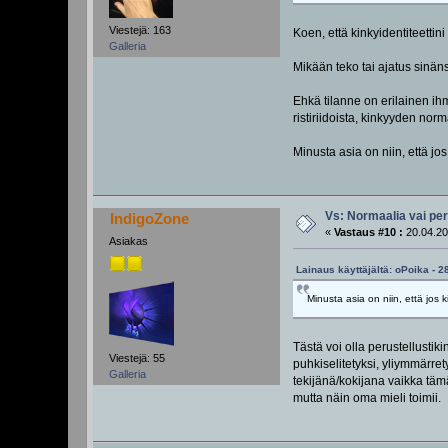
Viestejä: 163
Koen, että kinkyidentiteettin
Galleria
Mikään teko tai ajatus sinän
Ehkä tilanne on erilainen ihm
ristiriidoista, kinkyyden norma
Minusta asia on niin, että jo
Vs: Normaalia vai pe
IndigoZone
«
Vastaus #10 :
20.04.20
Asiakas
Lainaus käyttäjältä: oPoika - 2
Minusta asia on niin, että jos k
Tästä voi olla perustellustiki
Viestejä: 55
puhkiselitetyksi, yliymmärret
Galleria
tekijänä/kokijana vaikka täm
mutta näin oma mieli toimii.