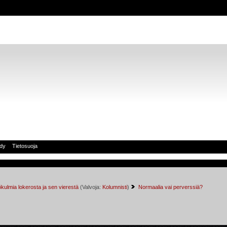
idy
Tietosuoja
kulmia lokerosta ja sen vierestä
(Valvoja:
Kolumnisti
)
Normaalia vai perverssiä?