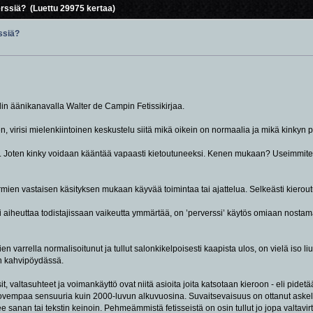
rssiä? (Luettu 29975 kertaa)
ssiä?
in äänikanavalla Walter de Campin Fetissikirjaa.
n, virisi mielenkiintoinen keskustelu siitä mikä oikein on normaalia ja mikä kinky
aa. Joten kinky voidaan kääntää vapaasti kietoutuneeksi. Kenen mukaan? Useimmi
ormien vastaisen käsityksen mukaan käyvää toimintaa tai ajattelua. Selkeästi kiero
oi aiheuttaa todistajissaan vaikeutta ymmärtää, on ’perverssi’ käytös omiaan nost
n varrella normalisoitunut ja tullut salonkikelpoisesti kaapista ulos, on vielä iso liu
n kahvipöydässä.
t, valtasuhteet ja voimankäyttö ovat niitä asioita joita katsotaan kieroon - eli pidet
vempaa sensuuria kuin 2000-luvun alkuvuosina. Suvaitsevaisuus on ottanut askeleen
 sanan tai tekstin keinoin. Pehmeämmistä fetisseistä on osin tullut jo jopa valtavirt