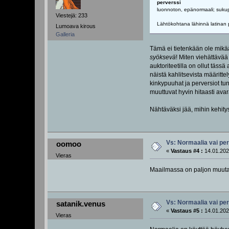
perverssi
luonnoton, epänormaali; sukup
Viestejä: 233
Lähtökohtana lähinnä latinan p
Lumoava kirous
Galleria
Tämä ei tietenkään ole mikää
syöksevä
! Miten viehättävää
auktoriteetilla on ollut täss
näistä kahlitsevista määrittel
kinkypuuhat ja perversiot t
muuttuvat hyvin hitaasti ava
Nähtäväksi jää, mihin kehity
Vs: Normaalia vai pe
oomoo
«
Vastaus #4 :
14.01.202
Vieras
Maailmassa on paljon muutakin
Vs: Normaalia vai pe
satanik.venus
«
Vastaus #5 :
14.01.202
Vieras