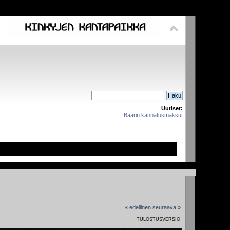
Uutiset:
Baarin kannatusmaksut
« edellinen
seuraava »
TULOSTUSVERSIO