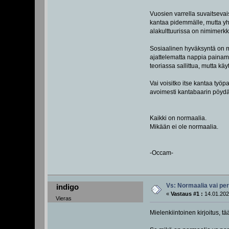
Vuosien varrella suvaitsevai
kantaa pidemmälle, mutta yhä
alakulttuurissa on nimimerkk
Sosiaalinen hyväksyntä on mo
ajattelematta nappia painama
teoriassa sallittua, mutta k
Vai voisitko itse kantaa työp
avoimesti kantabaarin pöyd
Kaikki on normaalia.
Mikään ei ole normaalia.
-Occam-
Vs: Normaalia vai pe
indigo
«
Vastaus #1 :
14.01.202
Vieras
Mielenkiintoinen kirjoitus, t