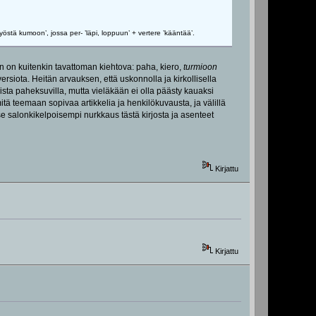
östä kumoon’, jossa per- ’läpi, loppuun’ + vertere ’kääntää’.
n on kuitenkin tavattoman kiehtova: paha, kiero,
turmioon
rsiota. Heitän arvauksen, että uskonnolla ja kirkollisella
lista paheksuvilla, mutta vieläkään ei olla päästy kauaksi
 mitä teemaan sopivaa artikkelia ja henkilökuvausta, ja välillä
salonkikelpoisempi nurkkaus tästä kirjosta ja asenteet
Kirjattu
Kirjattu