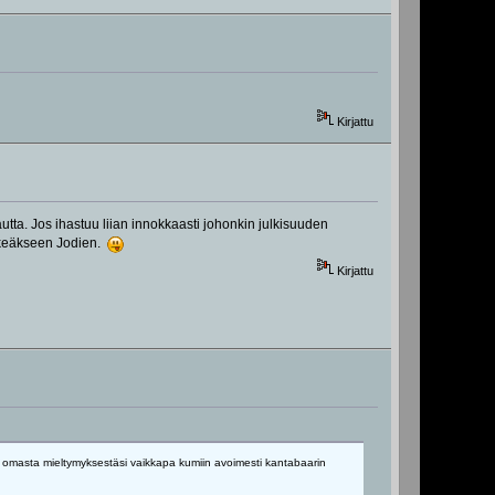
Kirjattu
tta. Jos ihastuu liian innokkaasti johonkin julkisuuden
iskeäkseen Jodien.
Kirjattu
itko omasta mieltymyksestäsi vaikkapa kumiin avoimesti kantabaarin