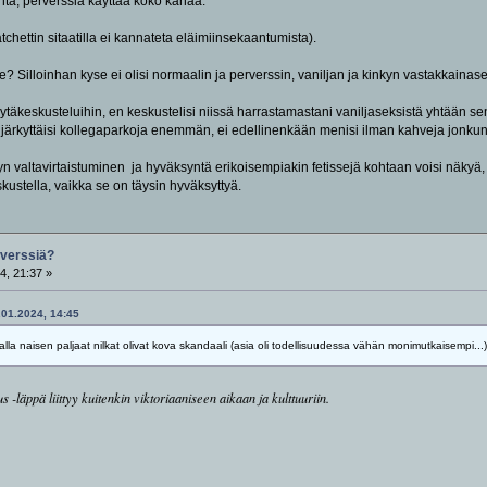
tä, perverssiä käyttää koko kanaa.
atchettin sitaatilla ei kannateta eläimiinsekaantumista).
le? Silloinhan kyse ei olisi normaalin ja perverssin, vaniljan ja kinkyn vastakkaina
ytäkeskusteluihin, en keskustelisi niissä harrastamastani vaniljaseksistä yhtään s
 järkyttäisi kollegaparkoja enemmän, ei edellinenkään menisi ilman kahveja jonk
nkyn valtavirtaistuminen ja hyväksyntä erikoisempiakin fetissejä kohtaan voisi näkyä
kustella, vaikka se on täysin hyväksyttyä.
rverssiä?
4, 21:37 »
4.01.2024, 14:45
jalla naisen paljaat nilkat olivat kova skandaali (asia oli todellisuudessa vähän monimutkaisempi...)
läppä liittyy kuitenkin viktoriaaniseen aikaan ja kulttuuriin.