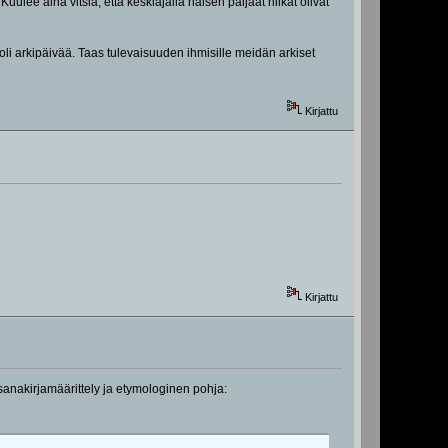
lee aina vitsiä, että keskiajalla naisen paljaat nilkat olivat
oli arkipäivää. Taas tulevaisuuden ihmisille meidän arkiset
Kirjattu
Kirjattu
 sanakirjamäärittely ja etymologinen pohja: