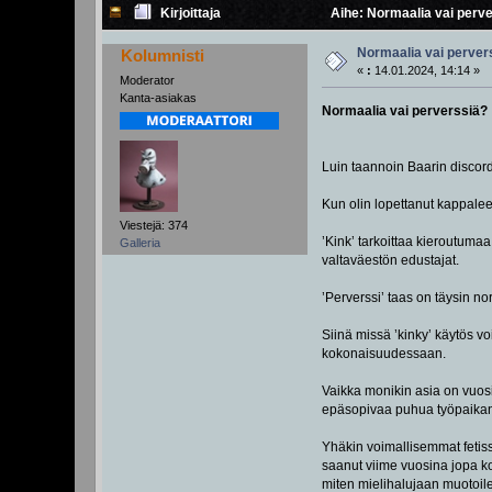
Kirjoittaja
Aihe: Normaalia vai perve
Normaalia vai perver
Kolumnisti
«
:
14.01.2024, 14:14 »
Moderator
Kanta-asiakas
Normaalia vai perverssiä?
Luin taannoin Baarin discord
Kun olin lopettanut kappalee
Viestejä: 374
’Kink’ tarkoittaa kieroutum
Galleria
valtaväestön edustajat.
’Perverssi’ taas on täysin n
Siinä missä ’kinky’ käytös v
kokonaisuudessaan.
Vaikka monikin asia on vuosie
epäsopivaa puhua työpaika
Yhäkin voimallisemmat fetissi
saanut viime vuosina jopa ko
miten mielihalujaan muotoilee