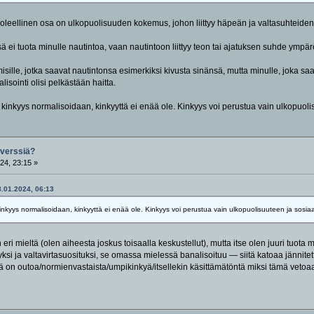
i oleellinen osa on ulkopuolisuuden kokemus, johon liittyy häpeän ja valtasuhteiden me
sä ei tuota minulle nautintoa, vaan nautintoon liittyy teon tai ajatuksen suhde ymp
isille, jotka saavat nautintonsa esimerkiksi kivusta sinänsä, mutta minulle, joka saa 
lisointi olisi pelkästään haitta.
s kinkyys normalisoidaan, kinkyyttä ei enää ole. Kinkyys voi perustua vain ulkopuolisu
rverssiä?
24, 23:15 »
8.01.2024, 06:13
inkyys normalisoidaan, kinkyyttä ei enää ole. Kinkyys voi perustua vain ulkopuolisuuteen ja sosiaalism
n eri mieltä (olen aiheesta joskus toisaalla keskustellut), mutta itse olen juuri tuota m
yksi ja valtavirtasuosituksi, se omassa mielessä banalisoituu — siitä katoaa jännitett
ä on outoa/normienvastaista/umpikinkyä/itsellekin käsittämätöntä miksi tämä vetoaa)