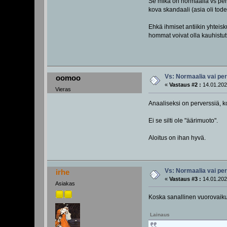
Se mikä on normaalia vs perve
kova skandaali (asia oli to
Ehkä ihmiset antiikin yhteisk
hommat voivat olla kauhistutt
Vs: Normaalia vai pe
oomoo
«
Vastaus #2 :
14.01.202
Vieras
Anaaliseksi on perverssiä, 
Ei se silti ole "äärimuoto".
Aloitus on ihan hyvä.
Vs: Normaalia vai pe
irhe
«
Vastaus #3 :
14.01.202
Asiakas
Koska sanallinen vuorovaikut
Lainaus