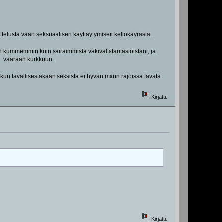
settelusta vaan seksuaalisen käyttäytymisen kellokäyrästä.
en kummemmin kuin sairaimmista väkivaltafantasioistani, ja
un väärään kurkkuun.
, kun tavallisestakaan seksistä ei hyvän maun rajoissa tavata
Kirjattu
Kirjattu