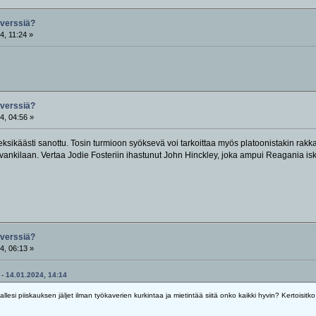
rverssiä?
4, 11:24 »
rverssiä?
4, 04:56 »
sikäästi sanottu. Tosin turmioon syöksevä voi tarkoittaa myös platoonistakin rakkau
 vankilaan. Vertaa Jodie Fosteriin ihastunut John Hinckley, joka ampui Reagania 
rverssiä?
4, 06:13 »
 - 14.01.2024, 14:14
kallesi piiskauksen jäljet ilman työkaverien kurkintaa ja mietintää siitä onko kaikki hyvin? Kertois