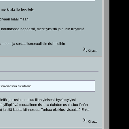
rkityksillä leikittely.
äröivään maailmaan.
nautintonsa häpeästä, merkityksistä ja niihin liittyvistä
uteen ja sosiaalismoraalisiin ristiriitoihin.
Kirjattu
oraalisiin ristiriitoihin.
ieltä: jos asia muuttuu liian yleisesti hyväksytyksi,
ä ylläpitävä moraalinen ristiriita (tahdon osallistua tähän
 ja sitä kautta kiinnostus. Turhaa eksklusiivisuutta? Ehkä,
Kirjattu