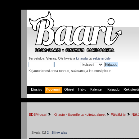
Tervetuloa,
Vieras
. Ole hyvä ja
kirjaudu
tai
rekisteröidy
.
Kirjautuaksesi anna tunnus, salasana ja istuntosi pituus
Etusivu
Foorumi
Ohjeet
Haku
Kalenteri
Kirjaudu
Rekisterö
BDSM-baari
 Kirjasto - jäsenille tarkoitetut alueet
Päiväkirjat
Näkö
Sivuja: [
1
]
2
Siirry alas