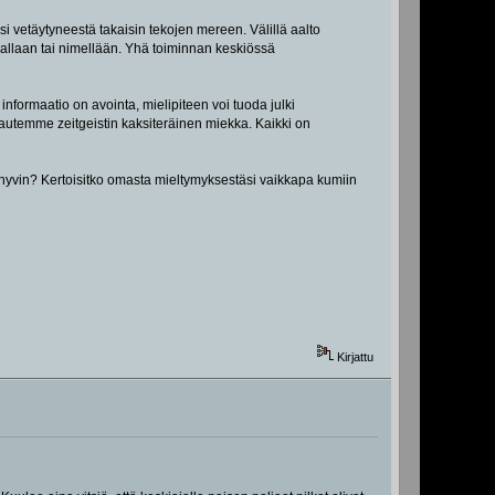
i vetäytyneestä takaisin tekojen mereen. Välillä aalto
allaan tai nimellään. Yhä toiminnan keskiössä
formaatio on avointa, mielipiteen voi tuoda julki
kautemme zeitgeistin kaksiteräinen miekka. Kaikki on
kki hyvin? Kertoisitko omasta mieltymyksestäsi vaikkapa kumiin
Kirjattu