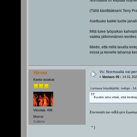
Normaalia on käyttää höyhen
(Tällä käsittääkseni Terry Pr
Asettuuko kaikki tuolle janal
Mitä tulee työpaikan kahvipö
vaikka jälkimmäinen kenties
Mietin, että millä tavalla ki
missä ja kenelle tahansa kes
Vs: Normaalia vai pe
Hirvaz
«
Vastaus #6 :
14.01.202
Kanta-asiakas
Lainaus käyttäjältä: indigo - 1
Kuulee aina vitsiä, että keskia
Viestejä: 498
Enemmän tuo nilkkojen kuumuus -
Murrur.
Galleria
* )