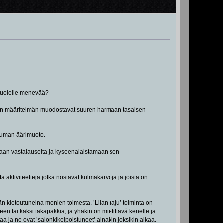
n puolelle menevää?
ten määritelmän muodostavat suuren harmaan tasaisen
utuman äärimuoto.
amaan vastalauseita ja kyseenalaistamaan sen
ta aktiviteetteja jotka nostavat kulmakarvoja ja joista on
ään kietoutuneina monien toimesta. ’Liian raju’ toiminta on
 tai kaksi takapakkia, ja yhäkin on mietittävä kenelle ja
aa ja ne ovat ’salonkikelpoistuneet’ ainakin joksikin aikaa.