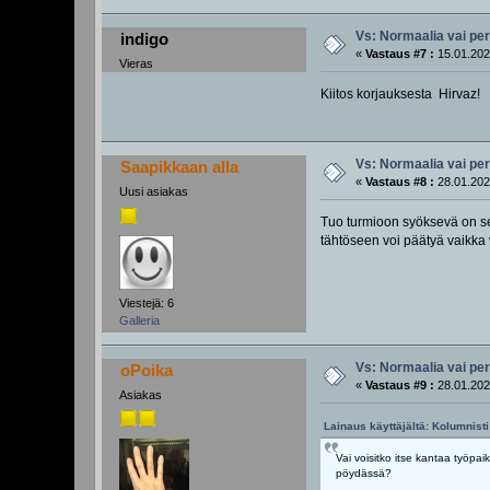
Vs: Normaalia vai pe
indigo
«
Vastaus #7 :
15.01.202
Vieras
Kiitos korjauksesta Hirvaz!
Vs: Normaalia vai pe
Saapikkaan alla
«
Vastaus #8 :
28.01.202
Uusi asiakas
Tuo turmioon syöksevä on sek
tähtöseen voi päätyä vaikka
Viestejä: 6
Galleria
Vs: Normaalia vai pe
oPoika
«
Vastaus #9 :
28.01.202
Asiakas
Lainaus käyttäjältä: Kolumnisti
Vai voisitko itse kantaa työpai
pöydässä?