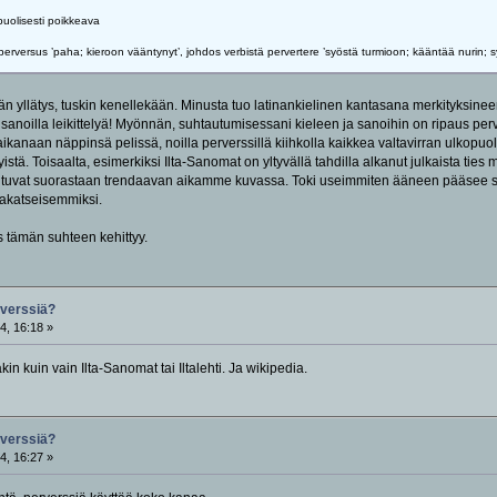
uolisesti poikkeava
erversus ’paha; kieroon vääntynyt’, johdos verbistä pervertere ’syöstä turmioon; kääntää nurin; sy
n yllätys, tuskin kenellekään. Minusta tuo latinankielinen kantasana merkityksinee
 sanoilla leikittelyä! Myönnän, suhtautumisessani kieleen ja sanoihin on ripaus perve
ä aikanaan näppinsä pelissä, noilla perverssillä kiihkolla kaikkea valtavirran ulkopuo
yistä. Toisaalta, esimerkiksi Ilta-Sanomat on yltyvällä tahdilla alkanut julkaista ties
untuvat suorastaan trendaavan aikamme kuvassa. Toki useimmiten ääneen pääsee se 
rakatseisemmiksi.
s tämän suhteen kehittyy.
rverssiä?
4, 16:18 »
 kuin vain Ilta-Sanomat tai Iltalehti. Ja wikipedia.
rverssiä?
4, 16:27 »