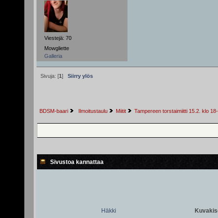
Viestejä: 70
Mowgliette
Galleria
Sivuja: [
1
]
Siirry ylös
BDSM-baari
 Ilmoitustaulu
Miitit
Tampereen torstaimiitti 15.2. klo 1
Sivustoa kannattaa
Häkki
Kuvakiso