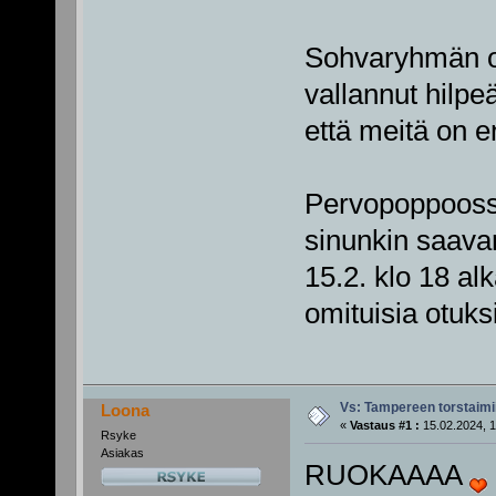
Sohvaryhmän on
vallannut hilpe
että meitä on e
Pervopoppooss
sinunkin saavan
15.2. klo 18 a
omituisia otuks
Vs: Tampereen torstaimii
Loona
«
Vastaus #1 :
15.02.2024, 1
Rsyke
Asiakas
RUOKAAAA