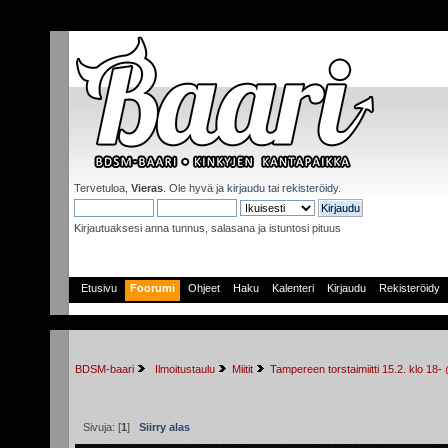
Tervetuloa,
Vieras
. Ole hyvä ja
kirjaudu
tai
rekisteröidy
.
Kirjautuaksesi anna tunnus, salasana ja istuntosi pituus
Etusivu
Foorumi
Ohjeet
Haku
Kalenteri
Kirjaudu
Rekisteröidy
BDSM-baari
 Ilmoitustaulu
Miitit
Tampereen torstaimiitti 15.2. klo 18
Sivuja: [
1
]
Siirry alas