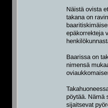
Näistä ovista e
takana on ravin
baaritiskimäis
epäkorrekteja v
henkilökunnast
Baarissa on tak
nimensä mukaan
oviaukkomaisen
Takahuoneessa 
pöytää. Nämä saa
sijaitsevat pyö