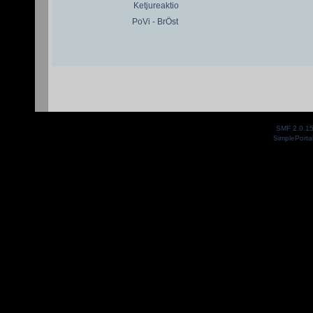
Ketjureaktio
PoVi - BrÖst
SMF 2.0.1
SimplePorta