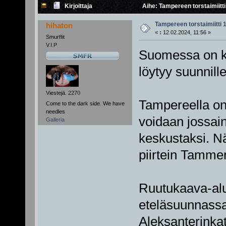
Kirjoittaja
Aihe: Tampereen torstaimiitti
Tampereen torstaimiitti 
hihaton
«
:
12.02.2024, 11:56 »
Smurffit
V.I.P.
Suomessa on k
löytyy suunnill
Viestejä: 2270
Tampereella on 
Come to the dark side. We have
needles.
voidaan jossain
Galleria
keskustaksi. Nä
piirtein Tamme
Ruutukaava-alu
eteläsuunnassa
Aleksanterinkat