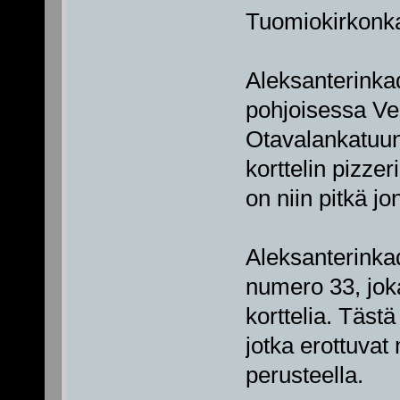
Tuomiokirkonka
Aleksanterinkadu
pohjoisessa Ve
Otavalankatuun
korttelin pizze
on niin pitkä jo
Aleksanterinkad
numero 33, joka
korttelia. Täst
jotka erottuvat
perusteella.