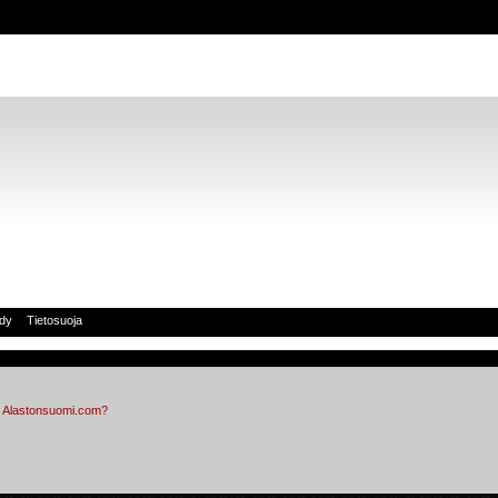
idy
Tietosuoja
Alastonsuomi.com?