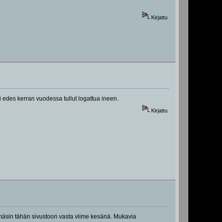
Kirjattu
ei edes kerran vuodessa tullut logattua ineen.
Kirjattu
törmäsin tähän sivustoon vasta viime kesänä. Mukavia