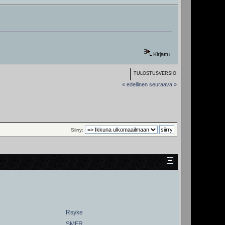
Kirjattu
TULOSTUSVERSIO
« edellinen
seuraava »
Siirry:
Rsyke
SMFR