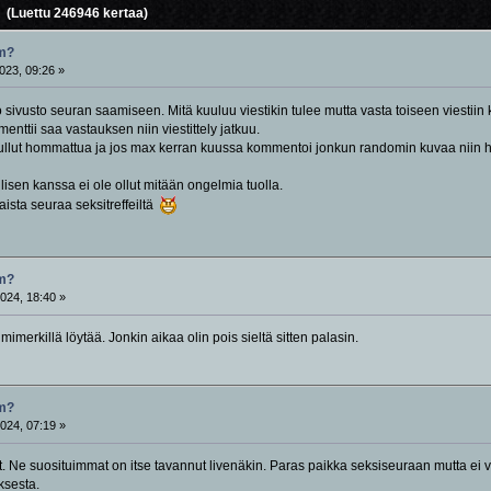
(Luettu 246946 kertaa)
om?
023, 09:26 »
sivusto seuran saamiseen. Mitä kuuluu viestikin tulee mutta vasta toiseen viestii
enttii saa vastauksen niin viestittely jatkuu.
tullut hommattua ja jos max kerran kuussa kommentoi jonkun randomin kuvaa niin he
isen kanssa ei ole ollut mitään ongelmia tuolla.
ista seuraa seksitreffeiltä
om?
024, 18:40 »
mimerkillä löytää. Jonkin aikaa olin pois sieltä sitten palasin.
om?
024, 07:19 »
. Ne suosituimmat on itse tavannut livenäkin. Paras paikka seksiseuraan mutta ei vält
ksesta.