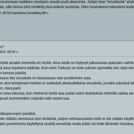
eulomaan kaikkien viestejen seasta jyvät akanoista. Joitain liian "innokkaita" ahdis
ai, että minua olisi nimitelty plus-kokoni puolesta. Olen huomannut valuneeni kuiten
, 08:50 kirjoittanut DeadMary88
»
om?
024, 09:54 »
ella ainakin kolmella eri nicillä. Aina sieltä on löytynyt juttuseuraa ajatusten vaihtoo
tä asuu kaukana kaikista, Kun esim Turkuun on koko päivän ajomatka niin eipä siinä
 kanssa jutuilla.
uus itse sivustolla on itseasiassa vain positiivinen asia.
n ulos kömpineet miehet on selkeästi yliedustettuina sivustolla, jonakin päivänä kä
n, mies,parit.
 oma lukunsa, kun miehenä siellä saa useita seksi ehdotuksia miehiltä vaikka sen s
hpuuh kommenttien määrää mitä naiset saa.
ikkupervojen paratiisi.
stolle mitään olemassa olon funktiota, paljon ominaisuuksia mille ei ole mitään käyttö
akin puhelimella käytettynä syvältä annelista mutta pitää nyt hetki tähänkin tutustua,