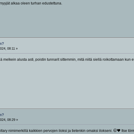
yyjät alkaa oleen turhan edustettuna.
om?
024, 08:11 »
ä melkein alusta asti, poistin tunnarit sittemmin, mitä niitä siellä roikottamaan kun 
om?
024, 08:29 »
Mary nimimerkillä kaikkien pervojen iloksi ja tietenkin omaksi ilokseni. 🤭🖤 Itse 