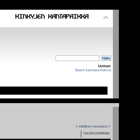
Uutiset:
Baarin kannatusmaksut
« edellinen
seuraava »
TULOSTUSVERSIO