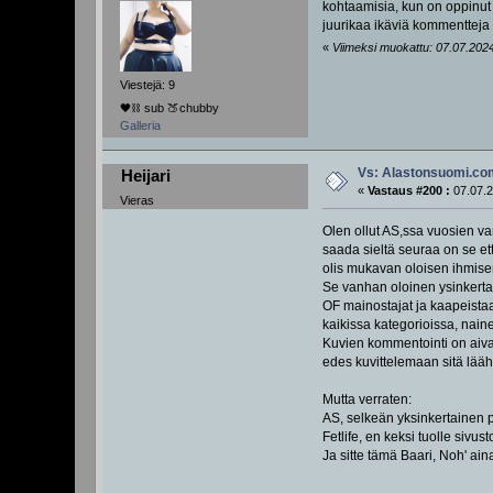
kohtaamisia, kun on oppinut s
juurikaa ikäviä kommentteja t
«
Viimeksi muokattu: 07.07.2024
Viestejä: 9
🖤⛓️ sub 🍑chubby
Galleria
Vs: Alastonsuomi.c
Heijari
«
Vastaus #200 :
07.07.2
Vieras
Olen ollut AS,ssa vuosien varr
saada sieltä seuraa on se et
olis mukavan oloisen ihmisen
Se vanhan oloinen ysinkertais
OF mainostajat ja kaapeistaa
kaikissa kategorioissa, naine
Kuvien kommentointi on aivan
edes kuvittelemaan sitä lää
Mutta verraten:
AS, selkeän yksinkertainen p
Fetlife, en keksi tuolle sivu
Ja sitte tämä Baari, Noh' ain