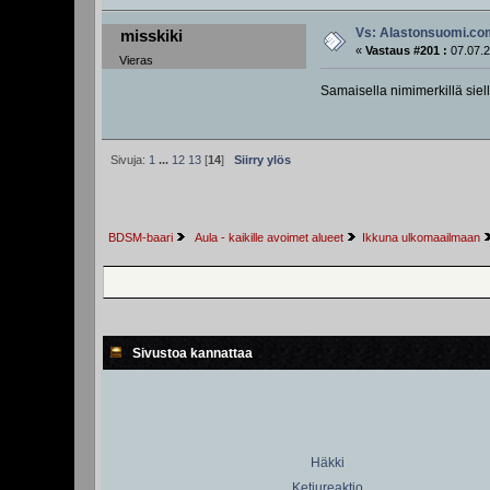
Vs: Alastonsuomi.c
misskiki
«
Vastaus #201 :
07.07.2
Vieras
Samaisella nimimerkillä siel
Sivuja:
1
...
12
13
[
14
]
Siirry ylös
BDSM-baari
 Aula - kaikille avoimet alueet
Ikkuna ulkomaailmaan
Sivustoa kannattaa
Häkki
Ketjureaktio