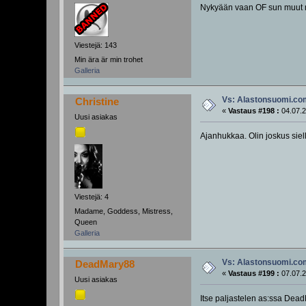
Nykyään vaan OF sun muut m
Viestejä: 143
Min ära är min trohet
Galleria
Vs: Alastonsuomi.c
Christine
«
Vastaus #198 :
04.07.2
Uusi asiakas
Ajanhukkaa. Olin joskus siell
Viestejä: 4
Madame, Goddess, Mistress,
Queen
Galleria
Vs: Alastonsuomi.c
DeadMary88
«
Vastaus #199 :
07.07.2
Uusi asiakas
Itse paljastelen as:ssa Dead