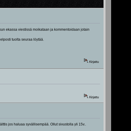
n kun ekassa viestissä moikataan ja kommentoidaan jotain
lposti tuolta seuraa löytää.
Kirjattu
Kirjattu
tis jos haluaa syvällisempää. Ollut sivustolla yli 15v..