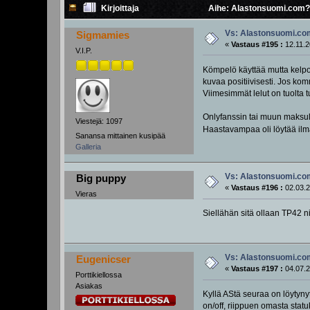
Kirjoittaja
Aihe: Alastonsuomi.com? 
Vs: Alastonsuomi.c
Sigmamies
«
Vastaus #195 :
12.11.2
V.I.P.
Kömpelö käyttää mutta kelpo 
kuvaa positiivisesti. Jos komm
Viimesimmät lelut on tuolta 
Onlyfanssin tai muun maksull
Viestejä: 1097
Haastavampaa oli löytää ilma
Sanansa mittainen kusipää
Galleria
Vs: Alastonsuomi.c
Big puppy
«
Vastaus #196 :
02.03.2
Vieras
Siellähän sitä ollaan TP42 ni
Vs: Alastonsuomi.c
Eugenicser
«
Vastaus #197 :
04.07.2
Porttikiellossa
Asiakas
Kyllä AStä seuraa on löytynyt
on/off, riippuen omasta statu