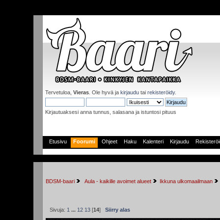
Tervetuloa,
Vieras
. Ole hyvä ja
kirjaudu
tai
rekisteröidy
.
Kirjautuaksesi anna tunnus, salasana ja istuntosi pituus
Etusivu
Foorumi
Ohjeet
Haku
Kalenteri
Kirjaudu
Rekisterö
BDSM-baari
 Aula - kaikille avoimet alueet
Ikkuna ulkomaailmaan
Sivuja:
1
...
12
13
[
14
]
Siirry alas