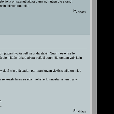
telijoita on saanut laittaa banniin, mutten ole saanut
kin fetliven puolelle..
Kirjattu
n ja pari hyvää treffi seuralaistakin. Suurin este itselle
 ole mitään järkeä alkaa treffejä suunnittelemaan vaik kuin
y vielä niin että sadan parhaan kuvan ykkös sijalla on mies
elkeästi ilmaisee että miehet ei kiinnosta niin en pysty
ä.
,,
Kirjattu