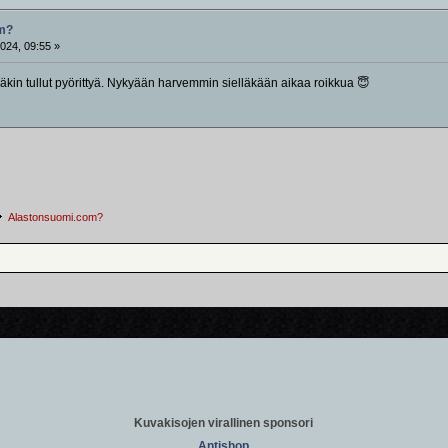
om?
024, 09:55 »
läkin tullut pyörittyä. Nykyään harvemmin sielläkään aikaa roikkua 😇
Alastonsuomi.com?
Kuvakisojen virallinen sponsori
Antishop