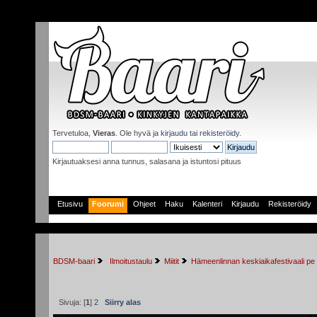
Tervetuloa,
Vieras
. Ole hyvä ja
kirjaudu
tai
rekisteröidy
.
Kirjautuaksesi anna tunnus, salasana ja istuntosi pituus
Etusivu
Foorumi
Ohjeet
Haku
Kalenteri
Kirjaudu
Rekisteröidy
BDSM-baari
 Ilmoitustaulu
Miitit
Hämeenlinnan keskiaikafestivaali pe 
Sivuja: [
1
]
2
Siirry alas