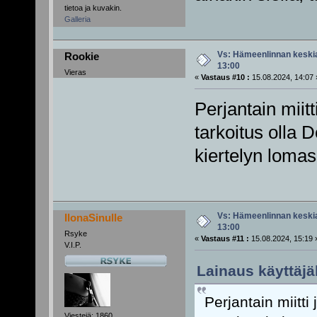
tietoa ja kuvakin.
Galleria
Vs: Hämeenlinnan keskiai
Rookie
13:00
Vieras
«
Vastaus #10 :
15.08.2024, 14:07 
Perjantain miitt
tarkoitus olla 
kiertelyn lomas
Vs: Hämeenlinnan keskiai
IlonaSinulle
13:00
Rsyke
«
Vastaus #11 :
15.08.2024, 15:19 
V.I.P.
Lainaus käyttäjäl
Perjantain miitti 
Viestejä: 1860