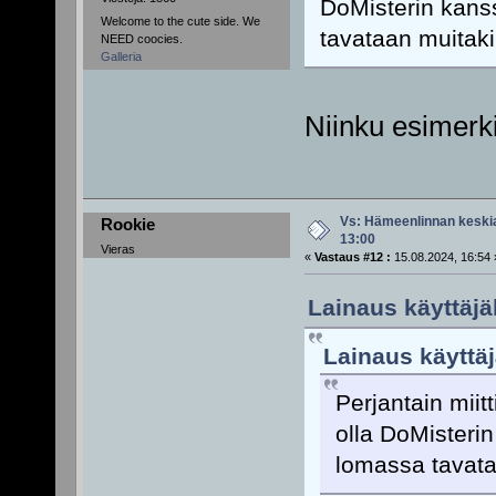
DoMisterin kanss
Welcome to the cute side. We
tavataan muitaki
NEED coocies.
Galleria
Niinku esimerki
Vs: Hämeenlinnan keskiai
Rookie
13:00
Vieras
«
Vastaus #12 :
15.08.2024, 16:54 
Lainaus käyttäjäl
Lainaus käyttäj
Perjantain miitt
olla DoMisterin
lomassa tavata