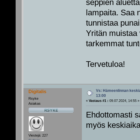
seppien aluetta
lampaita. Saa 
tunnistaa punai
Yritän muistaa 
tarkemmat tunto
Tervetuloa!
Vs: Hämeenlinnan keskiai
Digitalis
13:00
Rsyke
«
Vastaus #1 :
09.07.2024, 14:55 »
Asiakas
Ehdottomasti s
myös keskiaikaf
Viestejä: 227