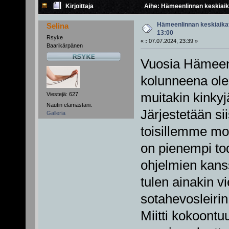
Kirjoittaja
Aihe: Hämeenlinnan keskiaikaf
Hämeenlinnan keskiaikafe
Selina
13:00
Rsyke
«
:
07.07.2024, 23:39 »
Baarikärpänen
Vuosia Hämeenl
kolunneena olen
muitakin kinkyj
Viestejä: 627
Nautin elämästäni.
Järjestetään si
Galleria
toisillemme moik
on pienempi to
ohjelmien kanss
tulen ainakin v
sotahevosleirin
Miitti kokoontu