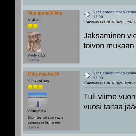
Vs: Hämeenlinnan keskiai
Huulipunahilkka
13:00
Asiakas
«
Vastaus #4 :
28.07.2024, 22:47 »
Jaksaminen vi
toivon mukaan 
Viestejä: 130
Galleria
Vs: Hämeenlinnan keskiai
Mies maalta-69
13:00
Kanta-asiakas
«
Vastaus #5 :
30.07.2024, 19:05 »
Tuli viime vuo
vuosi taitaa jää
Viestejä: 437
Sub-mies, joka on vasta
astumassa hämärään.
Galleria