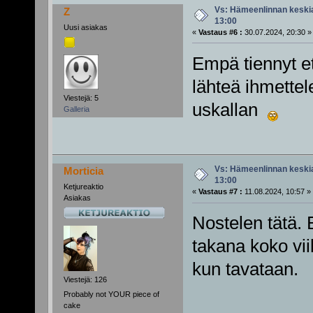
Vs: Hämeenlinnan keskiai
Z
13:00
Uusi asiakas
«
Vastaus #6 :
30.07.2024, 20:30 »
Empä tiennyt et
lähteä ihmett
Viestejä: 5
uskallan
Galleria
Vs: Hämeenlinnan keskiai
Morticia
13:00
Ketjureaktio
«
Vastaus #7 :
11.08.2024, 10:57 »
Asiakas
Nostelen tätä. E
takana koko vi
kun tavataan.
Viestejä: 126
Probably not YOUR piece of
cake