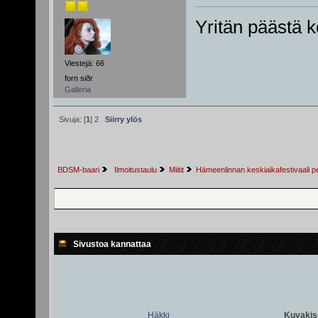
Yritän päästä ko
Viestejä: 66
forn siðr
Galleria
Sivuja: [
1
]
2
Siirry ylös
BDSM-baari
 Ilmoitustaulu
Miitit
Hämeenlinnan keskiaikafestivaali pe
Sivustoa kannattaa
Häkki
Kuvakiso