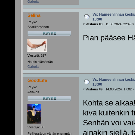
Galleria
Vs: Hämeenlinnan keskiai
Selina
13:00
Rsyke
«
Vastaus #8 :
11.08.2024, 22:49 »
Baarikärpänen
Pian pääsee H
Viestejä: 627
Nautin elämästäni.
Galleria
Vs: Hämeenlinnan keskiai
GoodLife
13:00
Rsyke
«
Vastaus #9 :
14.08.2024, 17:02 »
Asiakas
Kohta se alkaa! 
kiva kuitenkin ti
Senhän voi vaik
Viestejä: 88
ainakin siellä, t
Fetlifessä on vähän enemmän