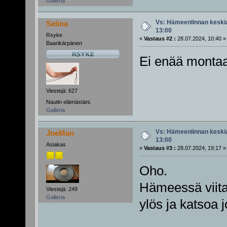
Galleria
Vs: Hämeenlinnan keskiai
Selina
13:00
Rsyke
«
Vastaus #2 :
28.07.2024, 10:40 »
Baarikärpänen
Ei enää monta
Viestejä: 627
Nautin elämästäni.
Galleria
Vs: Hämeenlinnan keskiai
JoeMan
13:00
Asiakas
«
Vastaus #3 :
28.07.2024, 19:17 »
Oho.
Hämeessä viitat
Viestejä: 249
Galleria
ylös ja katsoa 