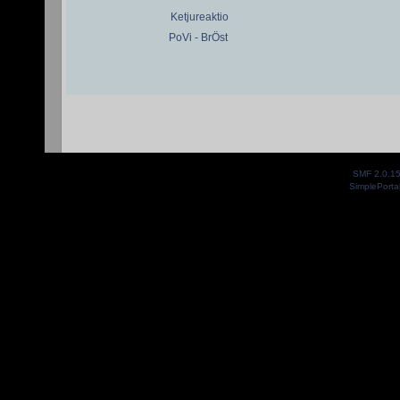
Ketjureaktio
PoVi - BrÖst
SMF 2.0.1
SimplePorta