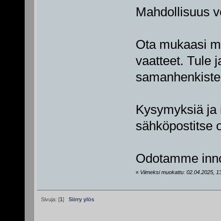
Mahdollisuus ve
Ota mukaasi mu
vaatteet. Tule 
samanhenkiste
Kysymyksiä ja i
sähköpostitse o
Odotamme innol
«
Viimeksi muokattu: 02.04.2025, 13
Sivuja: [
1
]
Siirry ylös