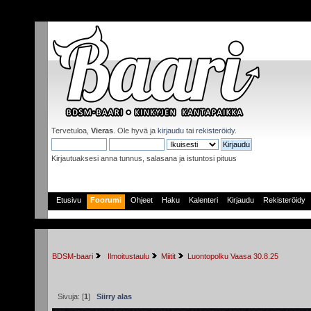
Tervetuloa,
Vieras
. Ole hyvä ja
kirjaudu
tai
rekisteröidy
.
Kirjautuaksesi anna tunnus, salasana ja istuntosi pituus
Etusivu
Foorumi
Ohjeet
Haku
Kalenteri
Kirjaudu
Rekisteröidy
BDSM-baari
 Ilmoitustaulu
Miitit
Luontopolku Vaasa 30.8.25
Sivuja: [
1
]
Siirry alas