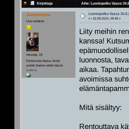
Kirjoittaja
Aihe: Luontopolku Vaasa 30.8
Luontopolku Vaasa 30.8.
Junanvessa
«
:
02.09.2024, 09:48 »
Uusi asiakas
Liity meihin ren
kanssa! Kutsum
epämuodollisell
Viestejä: 18
luonnosta, tava
Pariskunta.Vaasa. Avoin
suhde.Nainen aktiivi tässä
aikaa. Tapahtu
Galleria
avoimissa suhtei
elämäntapamm
Mitä sisältyy:
Rentouttava kä