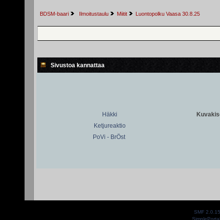
BDSM-baari
 Ilmoitustaulu
Miitit
Luontopolku Vaasa 30.8.25
Sivustoa kannattaa
Häkki
Kuvakiso
Ketjureaktio
PoVi - BrÖst
SMF 2.0.1
SimplePorta