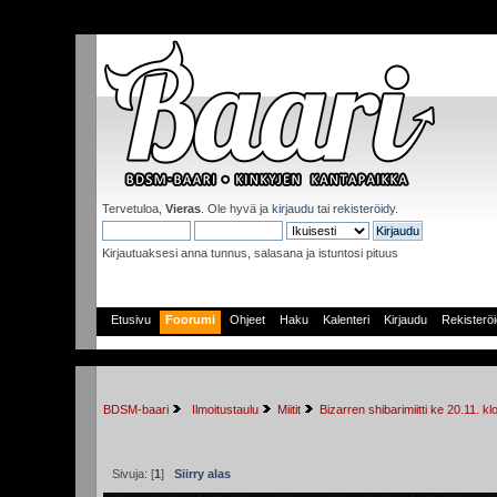
Tervetuloa,
Vieras
. Ole hyvä ja
kirjaudu
tai
rekisteröidy
.
Kirjautuaksesi anna tunnus, salasana ja istuntosi pituus
Etusivu
Foorumi
Ohjeet
Haku
Kalenteri
Kirjaudu
Rekisterö
BDSM-baari
 Ilmoitustaulu
Miitit
Bizarren shibarimiitti ke 20.11. 
Sivuja: [
1
]
Siirry alas