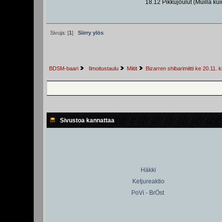
18.12 Pikkujoulut (Muilla kui
Sivuja: [
1
]
Siirry ylös
BDSM-baari
 Ilmoitustaulu
Miitit
Bizarren shibarimiitti ke 20.11.
Sivustoa kannattaa
Häkki
Ketjureaktio
PoVi - BrÖst