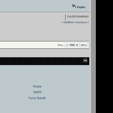
Kirjattu
TULOSTUSVERSIO
« edellinen
seuraava »
Siirry:
Rsyke
SMFR
Turun Baletti