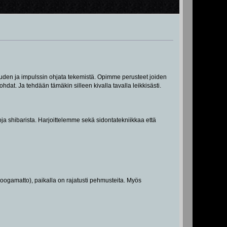
uuden ja impulssin ohjata tekemistä. Opimme perusteet joiden
dat. Ja tehdään tämäkin silleen kivalla tavalla leikkisästi.
toja shibarista. Harjoittelemme sekä sidontatekniikkaa että
oogamatto), paikalla on rajatusti pehmusteita. Myös