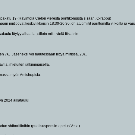
pakatu 19 (Ravintola Cielon vierestä porttikongista sisään, C-rappu)
n miitit ovat keskiviikkoisin 18:30-20:30, ohjatut miitit parittomilla viikoilla ja vapaat
ulu löytyy alhaalla, silloin miitit vielä tiistaisin.
n 7€. Jäseneksi voi halutessaan liittyä miitissä, 20€.
yllä, mieluiten jälkimmäisellä.
assa myös Antishopista.
syn 2024 aikataulu!
dun shibaritiloihin (puolisuspensio-opetus Vesa)