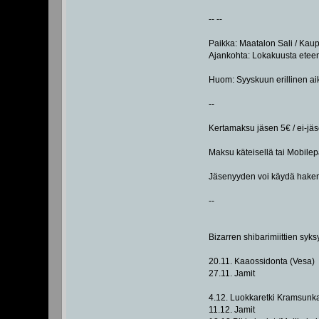
-- --
Paikka: Maatalon Sali / Kaup
Ajankohta: Lokakuusta eteenpäi
Huom: Syyskuun erillinen aikata
--
Kertamaksu jäsen 5€ / ei-jäse
Maksu käteisellä tai Mobilepa
Jäsenyyden voi käydä hakem
--
Bizarren shibarimiittien syk
20.11. Kaaossidonta (Vesa)
27.11. Jamit
4.12. Luokkaretki Kramsunka
11.12. Jamit