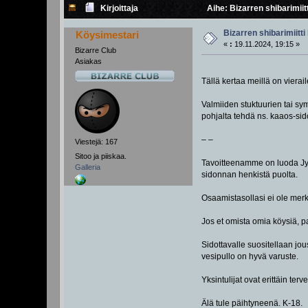
Kirjoittaja
Aihe: Bizarren shibarimiit
Bizarren shibarimiitti
Köysimestari
«
:
19.11.2024, 19:15 »
Bizarre Club
Asiakas
Tällä kertaa meillä on viera
Valmiiden stuktuurien tai sy
pohjalta tehdä ns. kaaos-sid
– –
Viestejä: 167
Sitoo ja piiskaa.
Tavoitteenamme on luoda Jyväs
Galleria
sidonnan henkistä puolta.
Osaamistasollasi ei ole merki
Jos et omista omia köysiä, p
Sidottavalle suositellaan jo
vesipullo on hyvä varuste.
Yksintulijat ovat erittäin ter
Älä tule päihtyneenä. K-18.