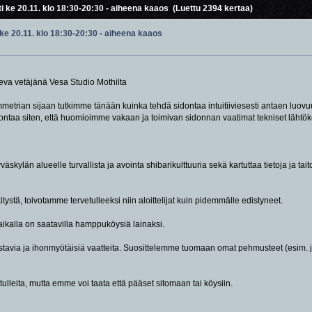
ti ke 20.11. klo 18:30-20:30 - aiheena kaaos (Luettu 2394 kertaa)
 ke 20.11. klo 18:30-20:30 - aiheena kaaos
ileva vetäjänä Vesa Studio Mothilta
mmetrian sijaan tutkimme tänään kuinka tehdä sidontaa intuitiiviesesti antaen luov
ontaa siten, että huomioimme vakaan ja toimivan sidonnan vaatimat tekniset lähtökoh
kylän alueelle turvallista ja avointa shibarikulttuuria sekä kartuttaa tietoja ja tai
tystä, toivotamme tervetulleeksi niin aloittelijat kuin pidemmälle edistyneet.
aikalla on saatavilla hamppuköysiä lainaksi.
ustavia ja ihonmyötäisiä vaatteita. Suosittelemme tuomaan omat pehmusteet (esim. j
vetulleita, mutta emme voi taata että pääset sitomaan tai köysiin.