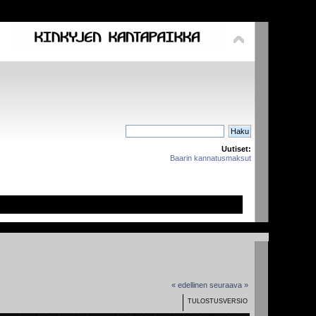
Uutiset:
Baarin kannatusmaksut
« edellinen
seuraava »
TULOSTUSVERSIO