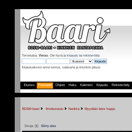
Tervetuloa,
Vieras
. Ole hyvä ja
kirjaudu
tai
rekisteröidy
.
Kirjautuaksesi anna tunnus, salasana ja istuntosi pituus
Etusivu
Foorumi
Ohjeet
Haku
Kalenteri
Kirjaudu
Rekisteröidy
BDSM-baari
 Ilmoitustaulu
Narikka
Myydään latex huppu
Sivuja: [
1
]
Siirry alas