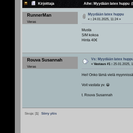
Kirjoittaja
Aihe: Myydään latex huppu (
Myydään latex huppu
RunnerMan
«
:
24.01.2025, 11:24 »
Vieras
Musta
S/M kokoa
Hinta 40€
Vs: Myydään latex hupp
Rouva Susannah
«
Vastaus #1 :
25.01.2025, 1
Vieras
Hei! Onko tämä vielä myynniss
Voit vastata yv. 😀
t. Rouva Susannah
Sivuja: [
1
]
Siirry ylös