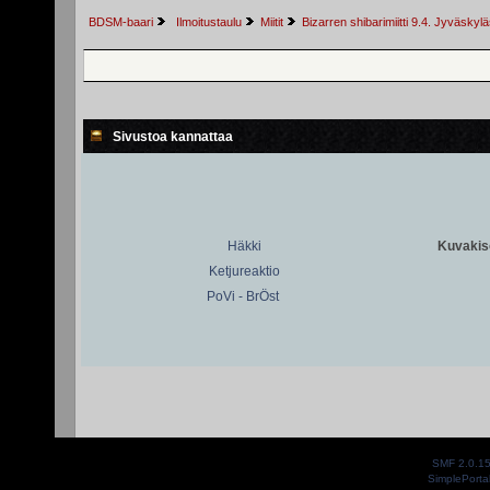
BDSM-baari
 Ilmoitustaulu
Miitit
Bizarren shibarimiitti 9.4. Jyväskyl
Sivustoa kannattaa
Häkki
Kuvakiso
Ketjureaktio
PoVi - BrÖst
SMF 2.0.1
SimplePorta