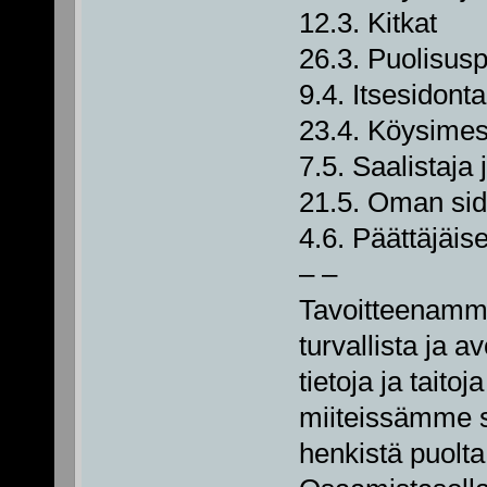
12.3. Kitkat
26.3. Puolisus
9.4. Itsesidonta
23.4. Köysimes
7.5. Saalistaja 
21.5. Oman sid
4.6. Päättäjäise
– –
Tavoitteenamme
turvallista ja a
tietoja ja taito
miiteissämme s
henkistä puolta