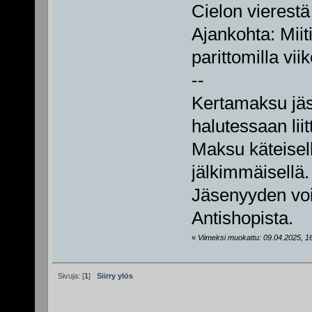
Cielon vierestä
Ajankohta: Miit
parittomilla viik
--
Kertamaksu jäse
halutessaan liit
Maksu käteisell
jälkimmäisellä.
Jäsenyyden vo
Antishopista.
«
Viimeksi muokattu: 09.04.2025, 16:3
Sivuja: [
1
]
Siirry ylös