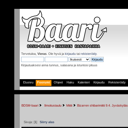
Tervetuloa,
Vieras
. Ole hyvä ja
kirjaudu
tai
rekisteröidy
.
Kirjautuaksesi anna tunnus, salasana ja istuntosi pituus
Etusivu
Foorumi
Ohjeet
Haku
Kalenteri
Kirjaudu
Rekisteröidy
BDSM-baari
 Ilmoitustaulu
Miitit
Bizarren shibarimiitti 9.4. Jyväskyläs
Sivuja: [
1
]
Siirry alas