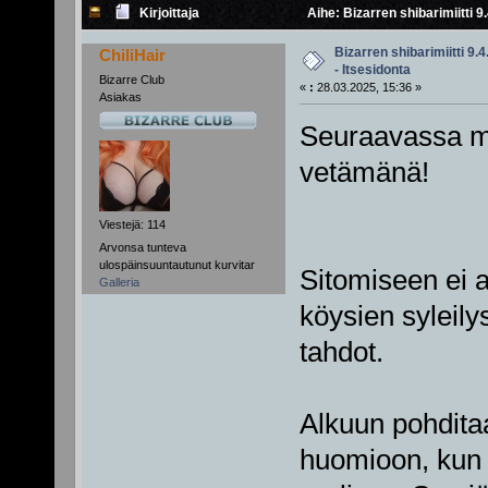
Kirjoittaja
Aihe: Bizarren shibarimiitti 9
Bizarren shibarimiitti 9.
ChiliHair
- Itsesidonta
Bizarre Club
«
:
28.03.2025, 15:36 »
Asiakas
Seuraavassa mii
vetämänä!
Viestejä: 114
Arvonsa tunteva
ulospäinsuuntautunut kurvitar
Sitomiseen ei a
Galleria
köysien syleilys
tahdot.
Alkuun pohdita
huomioon, kun 