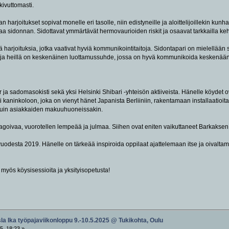
kivuttomasti.
jan harjoitukset sopivat monelle eri tasolle, niin edistyneille ja aloittelijoillekin 
ettaa sidonnan. Sidottavat ymmärtävät hermovaurioiden riskit ja osaavat tarkkailla 
 harjoituksia, jotka vaativat hyviä kommunikointitaitoja. Sidontapari on mielellään 
) ja heillä on keskenäinen luottamussuhde, jossa on hyvä kommunikoida keskenään k
er ja sadomasokisti sekä yksi Helsinki Shibari -yhteisön aktiiveista. Hänelle köydet
ti kaninkoloon, joka on vienyt hänet Japanista Berliiniin, rakentamaan installaatioit
a kuin asiakkaiden makuuhuoneissakin.
agoivaa, vuorotellen lempeää ja julmaa. Siihen ovat eniten vaikuttaneet Barkaksen
vuodesta 2019. Hänelle on tärkeää inspiroida oppilaat ajattelemaan itse ja oivaltam
a myös köysisessioita ja yksityisopetusta!
sla Ika työpajaviikonloppu 9.-10.5.2025 @ Tukikohta, Oulu
5, 18:23 »