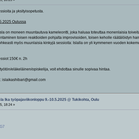
sioita ja yksityisopetusta.
1.5.2025 Oulussa
 Isla on moneen muuntautuva kameleontti, joka haluaa toteuttaa monenlaisia toivei
ntaminen toisen reaktioiden pohjalta improvisoiden, toisen keholle räätälöidyn harn
rohkeasti myös muunlaisia kinkyjä sessioita: Islalla on yli kymmenen vuoden kokemus 
ssiot 150€ n. 2h
yötön/eläkeläinen/opiskelija, voit ehdottaa sinulle sopivaa hintaa.
a: islaikashibari@gmail.com
sla Ika työpajaviikonloppu 9.-10.5.2025 @ Tukikohta, Oulu
5, 18:24 »
eG7