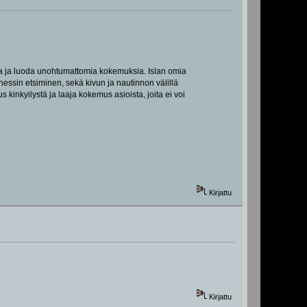
ta ja luoda unohtumattomia kokemuksia. Islan omia
essin etsiminen, sekä kivun ja nautinnon välillä
kinkyilystä ja laaja kokemus asioista, joita ei voi
Kirjattu
Kirjattu