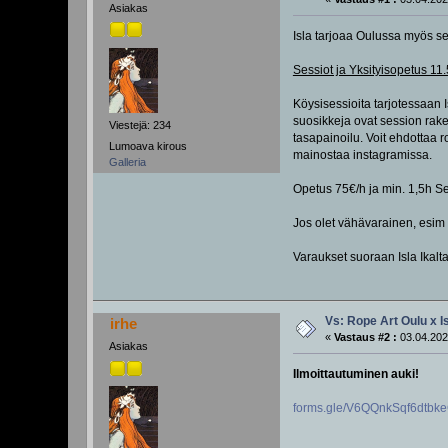
Asiakas
Isla tarjoaa Oulussa myös ses
Sessiot ja Yksityisopetus 1
Köysisessioita tarjotessaan
suosikkeja ovat session rake
Viestejä: 234
tasapainoilu. Voit ehdottaa 
Lumoava kirous
mainostaa instagramissa.
Galleria
Opetus 75€/h ja min. 1,5h Se
Jos olet vähävarainen, esim t
Varaukset suoraan Isla Ikalt
Vs: Rope Art Oulu x I
irhe
«
Vastaus #2 :
03.04.202
Asiakas
Ilmoittautuminen auki!
forms.gle/V6QQnkSqf6dtbk