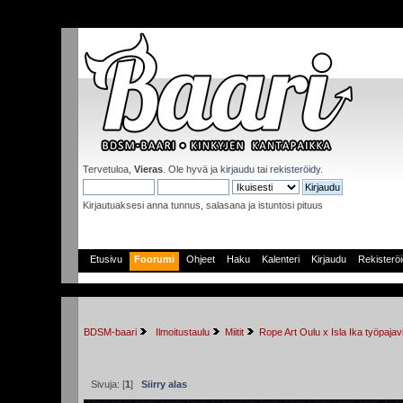
Tervetuloa,
Vieras
. Ole hyvä ja
kirjaudu
tai
rekisteröidy
.
Kirjautuaksesi anna tunnus, salasana ja istuntosi pituus
Etusivu
Foorumi
Ohjeet
Haku
Kalenteri
Kirjaudu
Rekisterö
BDSM-baari
 Ilmoitustaulu
Miitit
Rope Art Oulu x Isla Ika työpaja
Sivuja: [
1
]
Siirry alas