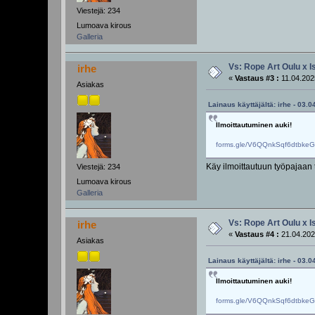
Viestejä: 234
Lumoava kirous
Galleria
Vs: Rope Art Oulu x I
irhe
«
Vastaus #3 :
11.04.202
Asiakas
Lainaus käyttäjältä: irhe - 03.
Ilmoittautuminen auki!
forms.gle/V6QQnkSqf6dtbke
Käy ilmoittautuun työpajaan 
Viestejä: 234
Lumoava kirous
Galleria
Vs: Rope Art Oulu x I
irhe
«
Vastaus #4 :
21.04.202
Asiakas
Lainaus käyttäjältä: irhe - 03.
Ilmoittautuminen auki!
forms.gle/V6QQnkSqf6dtbke