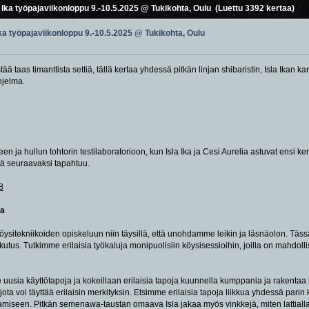
 Ika työpajaviikonloppu 9.-10.5.2025 @ Tukikohta, Oulu (Luettu 3392 kertaa)
Ika työpajaviikonloppu 9.-10.5.2025 @ Tukikohta, Oulu
ää taas timanttista settiä, tällä kertaa yhdessä pitkän linjan shibaristin, Isla Ikan 
hjelma.
n ja hullun tohtorin testilaboratorioon, kun Isla Ika ja Cesi Aurelia astuvat ensi k
tä seuraavaksi tapahtuu.
8
ja
ysitekniikoiden opiskeluun niin täysillä, että unohdamme leikin ja läsnäolon. Täs
tus. Tutkimme erilaisia työkaluja monipuolisiin köysisessioihin, joilla on mahdolli
 uusia käyttötapoja ja kokeillaan erilaisia tapoja kuunnella kumppania ja rakentaa
 jota voi täyttää erilaisin merkityksin. Etsimme erilaisia tapoja liikkua yhdessä par
miseen. Pitkän semenawa-taustan omaava Isla jakaa myös vinkkejä, miten lattialla vo