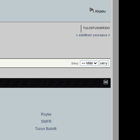
Kirjattu
TULOSTUSVERSIO
« edellinen
seuraava »
Siirry:
Rsyke
SMFR
Turun Baletti