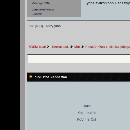
Työpajaviikonloppu lähestyy 
Viestejä: 234
Lumoava kirous
Galleria
Sivuja: [
1
]
Siirry ylös
BDSM-baari
 Ilmoitustaulu
Miitit
Rope Art Oulu x Isla Ika työpaj
Sivustoa kannattaa
Häkki
Ketjureaktio
PoVi - BrÖst