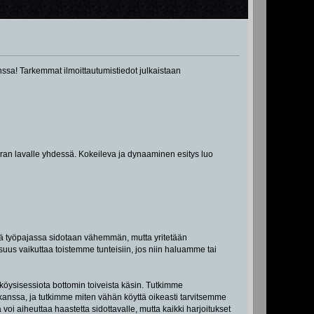
kanssa! Tarkemmat ilmoittautumistiedot julkaistaan
erran lavalle yhdessä. Kokeileva ja dynaaminen esitys luo
sä työpajassa sidotaan vähemmän, mutta yritetään
suus vaikuttaa toistemme tunteisiin, jos niin haluamme tai
 köysisessiota bottomin toiveista käsin. Tutkimme
in kanssa, ja tutkimme miten vähän köyttä oikeasti tarvitsemme
i aiheuttaa haastetta sidottavalle, mutta kaikki harjoitukset