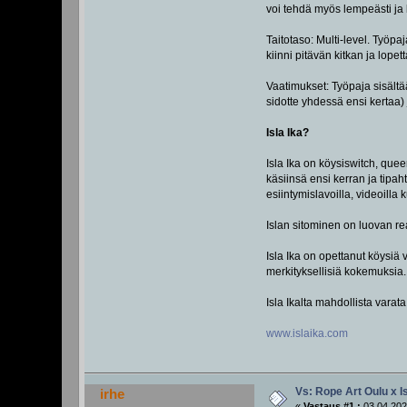
voi tehdä myös lempeästi ja 
Taitotaso: Multi-level. Työpa
kiinni pitävän kitkan ja lop
Vaatimukset: Työpaja sisältää
sidotte yhdessä ensi kertaa
Isla Ika?
Isla Ika on köysiswitch, que
käsiinsä ensi kerran ja tipah
esiintymislavoilla, videoill
Islan sitominen on luovan re
Isla Ika on opettanut köysiä 
merkityksellisiä kokemuksia.
Isla Ikalta mahdollista varat
www.islaika.com
Vs: Rope Art Oulu x I
irhe
«
Vastaus #1 :
03.04.202