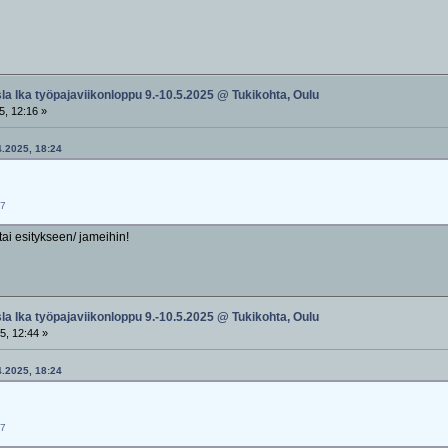
sla Ika työpajaviikonloppu 9.-10.5.2025 @ Tukikohta, Oulu
5, 12:16 »
04.2025, 18:24
G7
tai esitykseen/ jameihin!
sla Ika työpajaviikonloppu 9.-10.5.2025 @ Tukikohta, Oulu
5, 12:44 »
04.2025, 18:24
G7