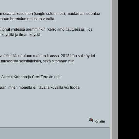
kunhan osaat alkusolmun (single column tie), muutaman sidontaa
kehoaan hermotuntemusten varalta.
sitonut yhdessä aiemminkin (kerro ilmoittautuessasi, jos
öysillä ja ilman köysiä.
 ovat kieli läsnäoloon muiden kanssa. 2018 hän sai köydet
a museoista seksibileisiin, sekä sitomaan niin
, Akechi Kannan ja Ceci Feroxin opit.
aan, miten monella eri tavalla köysillä voi luoda
Kirjattu