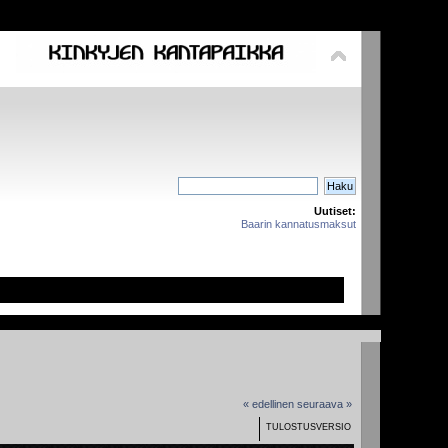
Uutiset:
Baarin kannatusmaksut
« edellinen
seuraava »
TULOSTUSVERSIO