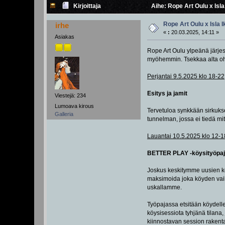
Kirjoittaja
Aihe: Rope Art Oulu x Isla
Rope Art Oulu x Isla 
irhe
«
:
20.03.2025, 14:11 »
Asiakas
Rope Art Oulu ylpeänä järjest
myöhemmin. Tsekkaa alta o
Perjantai 9.5.2025 klo 18-22
Esitys ja jamit
Viestejä: 234
Lumoava kirous
Tervetuloa synkkään sirkuksee
Galleria
tunnelman, jossa ei tiedä mi
Lauantai 10.5.2025 klo 12-1
BETTER PLAY -köysityöpa
Joskus keskitymme uusien kö
maksimoida joka köyden vaiku
uskallamme.
Työpajassa etsitään köydelle
köysisessiota tyhjänä tilana,
kiinnostavan session rakenta