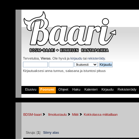
Tervetuloa,
Vieras
. Ole hyvä ja
kirjaudu
tai
rekisteröidy
.
Kirjautuaksesi anna tunnus, salasana ja istuntosi pituus
Etusivu
Foorumi
Ohjeet
Haku
Kalenteri
Kirjaudu
Rekisteröidy
BDSM-baari
 Ilmoitustaulu
Miitit
Kokkolassa miittaillaan
Sivuja: [
1
]
Siirry alas