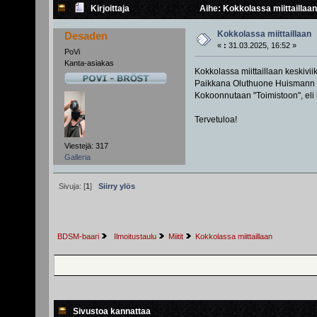
Kirjoittaja
Aihe: Kokkolassa miittaillaan
Kokkolassa miittaillaan
Desaden
«
:
31.03.2025, 16:52 »
PoVi
Kanta-asiakas
Kokkolassa miittaillaan keskivii
Paikkana Oluthuone Huismann (T
Kokoonnutaan "Toimistoon", eli 
Tervetuloa!
Viestejä: 317
Galleria
Sivuja: [
1
]
Siirry ylös
BDSM-baari
 Ilmoitustaulu
Miitit
Kokkolassa miittaillaan
Sivustoa kannattaa