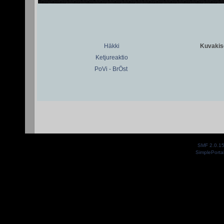
Häkki
Kuvakiso
Ketjureaktio
PoVi - BrÖst
SMF 2.0.1
SimplePorta