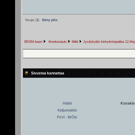
Sivuja: [
1
]
Siirry ylös
BDSM-baari
 Ilmoitustaulu
Miitit
Jyväskylän kinkylentopalloa 12.Ma
Sivustoa kannattaa
Häkki
Kuvakiso
Ketjureaktio
PoVi - BrÖst