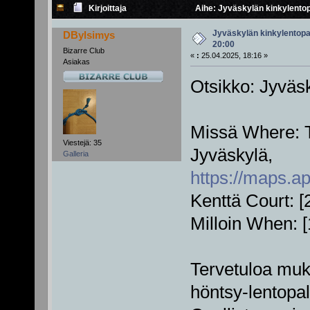
Kirjoittaja
Aihe: Jyväskylän kinkylentop
Jyväskylän kinkylentopa
DBylsimys
20:00
Bizarre Club
«
:
25.04.2025, 18:16 »
Asiakas
Otsikko: Jyväsk
Missä Where: T
Viestejä: 35
Jyväskylä,
Galleria
https://maps.
Kenttä Court: [
Milloin When: 
Tervetuloa mu
höntsy-lentopal