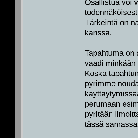
Osallistua voi 
todennäköisest
Tärkeintä on n
kanssa.
Tapahtuma on av
vaadi minkään 
Koska tapahtuma
pyrimme nouda
käyttäytymissä
perumaan esime
pyritään ilmoi
tässä samassa